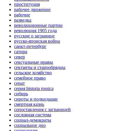
проституция
рабочее движение
рабочие
разведка
революционные партии
революция 1905 года
русские о загранице
русско-японская война
санкт-петербург
сатира
север
сексуальные нравы
сектанты и старообрядцы
сельское хозяйство
семейное право
сенат
серия historia rossica
сибирь
сироты и подкидыши
смертная казнь
сопоставления с заграницей
сословная система
социал-демократы
социальное дно
социология