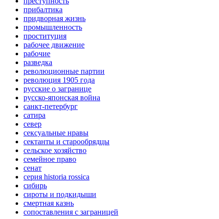
преступность
прибалтика
придворная жизнь
промышленность
проституция
рабочее движение
рабочие
разведка
революционные партии
революция 1905 года
русские о загранице
русско-японская война
санкт-петербург
сатира
север
сексуальные нравы
сектанты и старообрядцы
сельское хозяйство
семейное право
сенат
серия historia rossica
сибирь
сироты и подкидыши
смертная казнь
сопоставления с заграницей