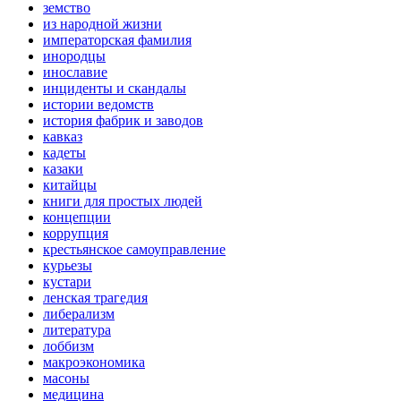
земство
из народной жизни
императорская фамилия
инородцы
инославие
инциденты и скандалы
истории ведомств
история фабрик и заводов
кавказ
кадеты
казаки
китайцы
книги для простых людей
концепции
коррупция
крестьянское самоуправление
курьезы
кустари
ленская трагедия
либерализм
литература
лоббизм
макроэкономика
масоны
медицина