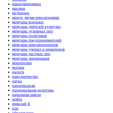
макроэкономика
масоны
медицина
между двумя революциями
мемуары военных
мемуары деятелей культуры
мемуары духовных лиц
мемуары политиков
мемуары предпринимателей
мемуары революционеров
мемуары ученых и инженеров
мемуары частных лиц
мемуары чиновников
монополии
москва
налоги
народничество
наука
национализм
национальная политика
начальная школа
нефть
николай II
нэп
образование