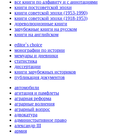
все книги по алфавиту и с аннотациями
книги постсоветской эпохи
книги советской эпохи (1953-1990)
книги советской эпохи (1918-1953)
дореволюционные книги
зарубежные книги на русском
книги на английском
editor`s choice
монографии по истории
мемуары и дневники
статистика
диссертации
книги зарубежных историков
публикация документов
автомобили
агитация и памфлеты
аграрная реформа
аграрные волнения
аграрный вопрос
адвокатура
административное право
александр III
армия