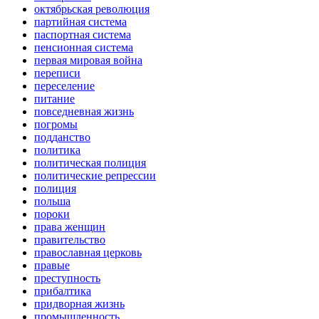
октябрьская революция
партийная система
паспортная система
пенсионная система
первая мировая война
переписи
переселение
питание
повседневная жизнь
погромы
подданство
политика
политическая полиция
политические репрессии
полиция
польша
пороки
права женщин
правительство
православная церковь
правые
преступность
прибалтика
придворная жизнь
промышленность