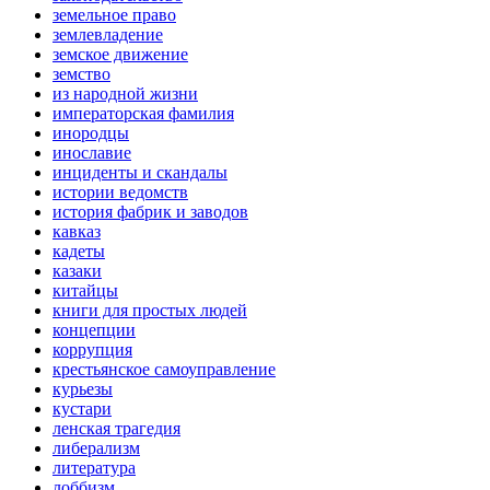
земельное право
землевладение
земское движение
земство
из народной жизни
императорская фамилия
инородцы
инославие
инциденты и скандалы
истории ведомств
история фабрик и заводов
кавказ
кадеты
казаки
китайцы
книги для простых людей
концепции
коррупция
крестьянское самоуправление
курьезы
кустари
ленская трагедия
либерализм
литература
лоббизм