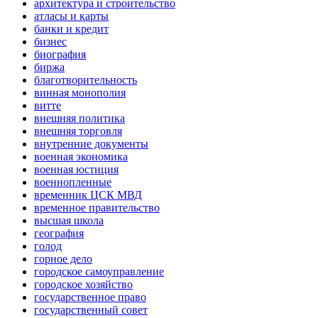
архитектура и строительство
атласы и карты
банки и кредит
бизнес
биография
биржа
благотворительность
винная монополия
витте
внешняя политика
внешняя торговля
внутренние документы
военная экономика
военная юстиция
военнопленные
временник ЦСК МВД
временное правительство
высшая школа
география
голод
горное дело
городское самоуправление
городское хозяйство
государственное право
государственный совет