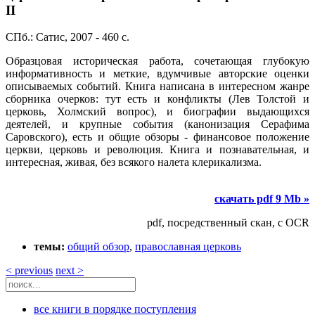
II
СПб.: Сатис, 2007 - 460 с.
Образцовая историческая работа, сочетающая глубокую
информативность и меткие, вдумчивые авторские оценки
описываемых событий. Книга написана в интересном жанре
сборника очерков: тут есть и конфликты (Лев Толстой и
церковь, Холмский вопрос), и биографии выдающихся
деятелей, и крупные события (канонизация Серафима
Саровского), есть и общие обзоры - финансовое положение
церкви, церковь и революция. Книга и познавательная, и
интересная, живая, без всякого налета клерикализма.
скачать pdf 9 Mb »
pdf, посредственный скан, с OCR
темы:
общий обзор
,
православная церковь
< previous
next >
все книги в порядке поступления