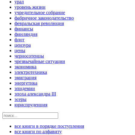
урал
уровень жизни
учредительное собрание
фабричное законодательство
февральская революция
финансы
финляндия
флот
цензура
цены
черносотенцы
чрезвычайные ситуации
экономика
электротехника
эмиграция
энергетика
эпидемии
эпоха александра III
эсеры
юриспруденция
все книги в порядке поступления
все книги по алфавиту