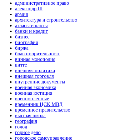
административное право
александр III
армия
архитектура и строительство
атласы и карты
банки и кредит
бизнес
биография
биржа
благотворительность
винная монополия
витте
внешняя политика
внешняя торговля
внутренние документы
военная экономика
военная юстиция
военнопленные
временник ЦСК МВД
временное правительство
высшая школа
география
голод
горное дело
городское самоуправление