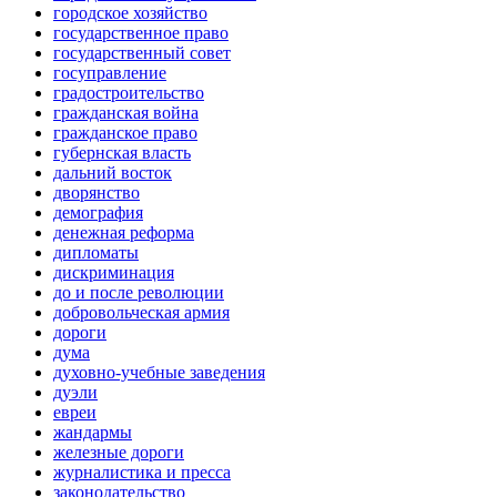
городское хозяйство
государственное право
государственный совет
госуправление
градостроительство
гражданская война
гражданское право
губернская власть
дальний восток
дворянство
демография
денежная реформа
дипломаты
дискриминация
до и после революции
добровольческая армия
дороги
дума
духовно-учебные заведения
дуэли
евреи
жандармы
железные дороги
журналистика и пресса
законодательство