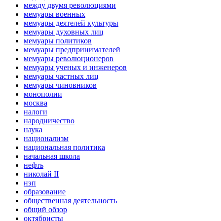
между двумя революциями
мемуары военных
мемуары деятелей культуры
мемуары духовных лиц
мемуары политиков
мемуары предпринимателей
мемуары революционеров
мемуары ученых и инженеров
мемуары частных лиц
мемуары чиновников
монополии
москва
налоги
народничество
наука
национализм
национальная политика
начальная школа
нефть
николай II
нэп
образование
общественная деятельность
общий обзор
октябристы