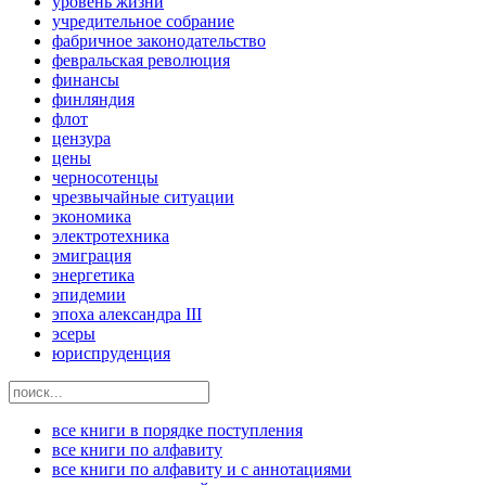
уровень жизни
учредительное собрание
фабричное законодательство
февральская революция
финансы
финляндия
флот
цензура
цены
черносотенцы
чрезвычайные ситуации
экономика
электротехника
эмиграция
энергетика
эпидемии
эпоха александра III
эсеры
юриспруденция
все книги в порядке поступления
все книги по алфавиту
все книги по алфавиту и с аннотациями