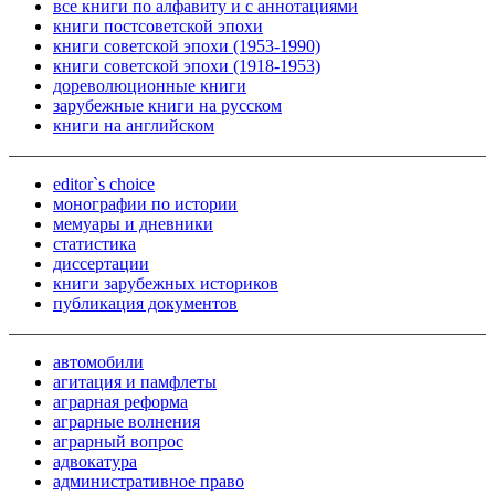
все книги по алфавиту и с аннотациями
книги постсоветской эпохи
книги советской эпохи (1953-1990)
книги советской эпохи (1918-1953)
дореволюционные книги
зарубежные книги на русском
книги на английском
editor`s choice
монографии по истории
мемуары и дневники
статистика
диссертации
книги зарубежных историков
публикация документов
автомобили
агитация и памфлеты
аграрная реформа
аграрные волнения
аграрный вопрос
адвокатура
административное право