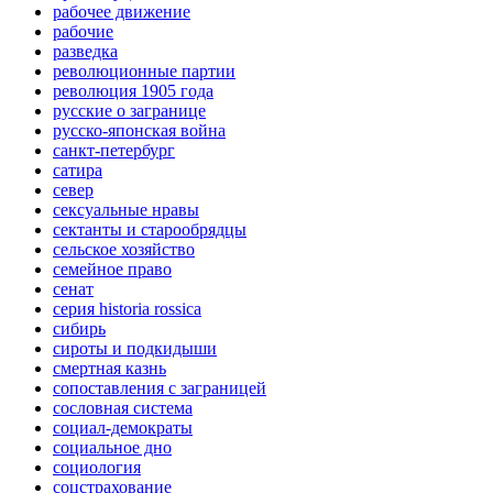
рабочее движение
рабочие
разведка
революционные партии
революция 1905 года
русские о загранице
русско-японская война
санкт-петербург
сатира
север
сексуальные нравы
сектанты и старообрядцы
сельское хозяйство
семейное право
сенат
серия historia rossica
сибирь
сироты и подкидыши
смертная казнь
сопоставления с заграницей
сословная система
социал-демократы
социальное дно
социология
соцстрахование