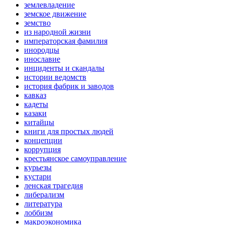
землевладение
земское движение
земство
из народной жизни
императорская фамилия
инородцы
инославие
инциденты и скандалы
истории ведомств
история фабрик и заводов
кавказ
кадеты
казаки
китайцы
книги для простых людей
концепции
коррупция
крестьянское самоуправление
курьезы
кустари
ленская трагедия
либерализм
литература
лоббизм
макроэкономика