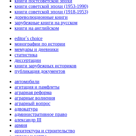
книги постсоветской эпохи
книги советской эпохи (1953-1990)
книги советской эпохи (1918-1953)
дореволюционные книги
зарубежные книги на русском
книги на английском
editor`s choice
монографии по истории
мемуары и дневники
статистика
диссертации
книги зарубежных историков
публикация документов
автомобили
агитация и памфлеты
аграрная реформа
аграрные волнения
аграрный вопрос
адвокатура
административное право
александр III
армия
архитектура и строительство