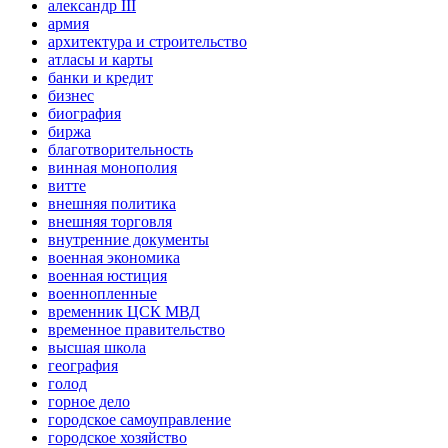
александр III
армия
архитектура и строительство
атласы и карты
банки и кредит
бизнес
биография
биржа
благотворительность
винная монополия
витте
внешняя политика
внешняя торговля
внутренние документы
военная экономика
военная юстиция
военнопленные
временник ЦСК МВД
временное правительство
высшая школа
география
голод
горное дело
городское самоуправление
городское хозяйство