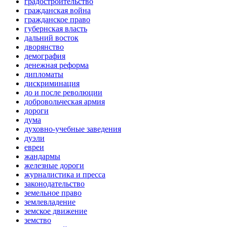
градостроительство
гражданская война
гражданское право
губернская власть
дальний восток
дворянство
демография
денежная реформа
дипломаты
дискриминация
до и после революции
добровольческая армия
дороги
дума
духовно-учебные заведения
дуэли
евреи
жандармы
железные дороги
журналистика и пресса
законодательство
земельное право
землевладение
земское движение
земство