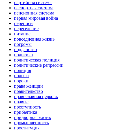
партийная система
паспортная система
пенсионная система
первая мировая война
переписи
переселение
питание
повседневная жизнь
погромы
подданство
политика
политическая полиция
политические репрессии
полиция
польша
пороки
права женщин
правительство
православная церковь
правые
преступность
прибалтика
придворная жизнь
промышленность
проституция