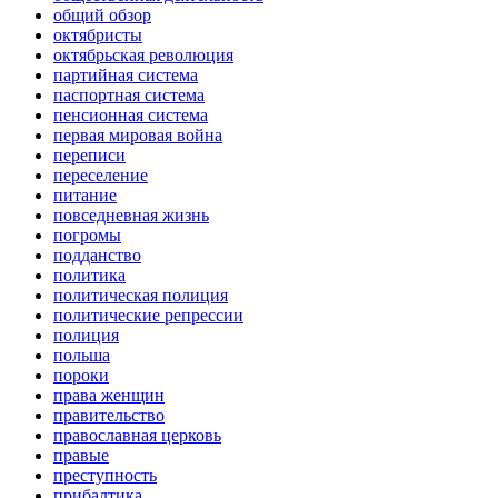
общий обзор
октябристы
октябрьская революция
партийная система
паспортная система
пенсионная система
первая мировая война
переписи
переселение
питание
повседневная жизнь
погромы
подданство
политика
политическая полиция
политические репрессии
полиция
польша
пороки
права женщин
правительство
православная церковь
правые
преступность
прибалтика