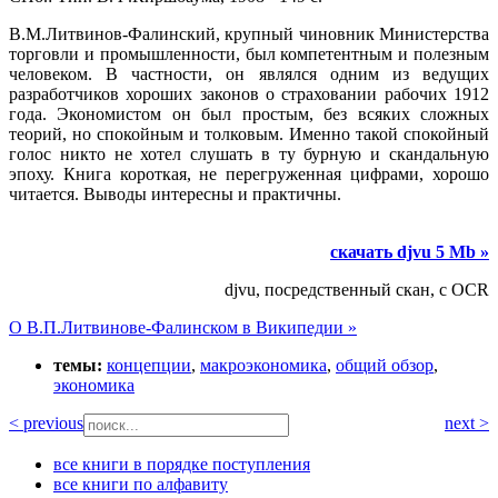
В.М.Литвинов-Фалинский, крупный чиновник Министерства
торговли и промышленности, был компетентным и полезным
человеком. В частности, он являлся одним из ведущих
разработчиков хороших законов о страховании рабочих 1912
года. Экономистом он был простым, без всяких сложных
теорий, но спокойным и толковым. Именно такой спокойный
голос никто не хотел слушать в ту бурную и скандальную
эпоху. Книга короткая, не перегруженная цифрами, хорошо
читается. Выводы интересны и практичны.
скачать djvu 5 Mb »
djvu, посредственный скан, с OCR
О В.П.Литвинове-Фалинском в Википедии »
темы:
концепции
,
макроэкономика
,
общий обзор
,
экономика
< previous
next >
все книги в порядке поступления
все книги по алфавиту