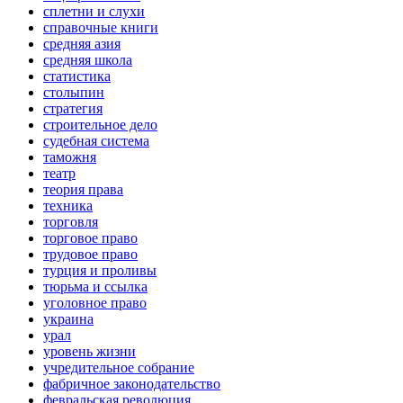
сплетни и слухи
справочные книги
средняя азия
средняя школа
статистика
столыпин
стратегия
строительное дело
судебная система
таможня
театр
теория права
техника
торговля
торговое право
трудовое право
турция и проливы
тюрьма и ссылка
уголовное право
украина
урал
уровень жизни
учредительное собрание
фабричное законодательство
февральская революция