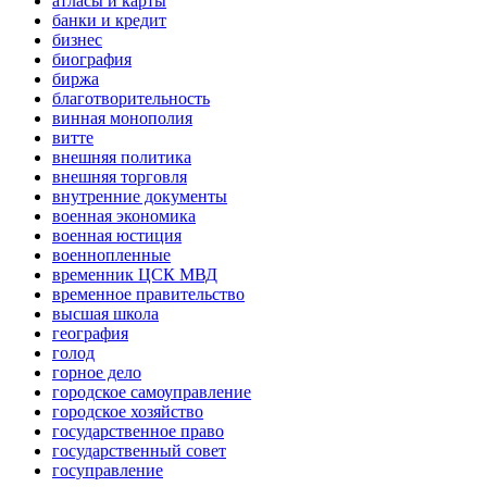
атласы и карты
банки и кредит
бизнес
биография
биржа
благотворительность
винная монополия
витте
внешняя политика
внешняя торговля
внутренние документы
военная экономика
военная юстиция
военнопленные
временник ЦСК МВД
временное правительство
высшая школа
география
голод
горное дело
городское самоуправление
городское хозяйство
государственное право
государственный совет
госуправление