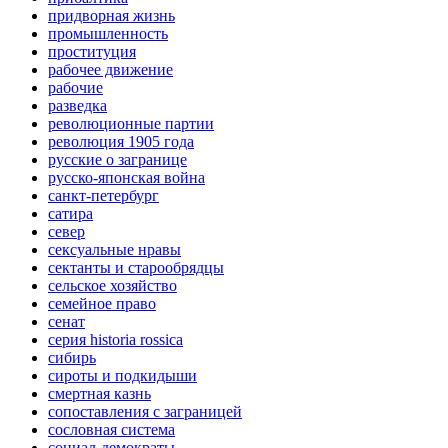
придворная жизнь
промышленность
проституция
рабочее движение
рабочие
разведка
революционные партии
революция 1905 года
русские о загранице
русско-японская война
санкт-петербург
сатира
север
сексуальные нравы
сектанты и старообрядцы
сельское хозяйство
семейное право
сенат
серия historia rossica
сибирь
сироты и подкидыши
смертная казнь
сопоставления с заграницей
сословная система
социал-демократы