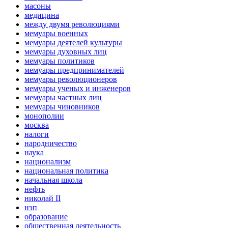
масоны
медицина
между двумя революциями
мемуары военных
мемуары деятелей культуры
мемуары духовных лиц
мемуары политиков
мемуары предпринимателей
мемуары революционеров
мемуары ученых и инженеров
мемуары частных лиц
мемуары чиновников
монополии
москва
налоги
народничество
наука
национализм
национальная политика
начальная школа
нефть
николай II
нэп
образование
общественная деятельность