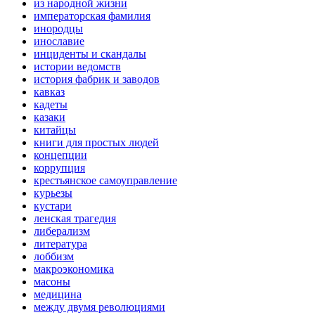
из народной жизни
императорская фамилия
инородцы
инославие
инциденты и скандалы
истории ведомств
история фабрик и заводов
кавказ
кадеты
казаки
китайцы
книги для простых людей
концепции
коррупция
крестьянское самоуправление
курьезы
кустари
ленская трагедия
либерализм
литература
лоббизм
макроэкономика
масоны
медицина
между двумя революциями