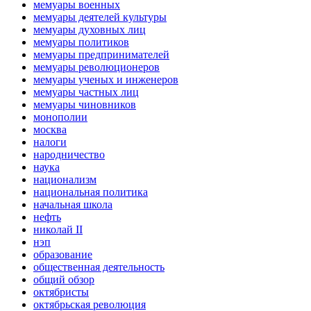
мемуары военных
мемуары деятелей культуры
мемуары духовных лиц
мемуары политиков
мемуары предпринимателей
мемуары революционеров
мемуары ученых и инженеров
мемуары частных лиц
мемуары чиновников
монополии
москва
налоги
народничество
наука
национализм
национальная политика
начальная школа
нефть
николай II
нэп
образование
общественная деятельность
общий обзор
октябристы
октябрьская революция