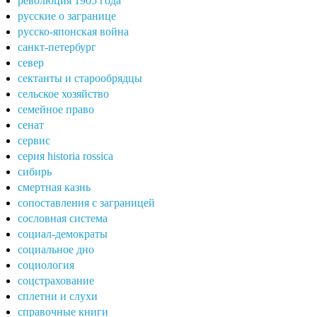
революция 1905 года
русские о загранице
русско-японская война
санкт-петербург
север
сектанты и старообрядцы
сельское хозяйство
семейное право
сенат
сервис
серия historia rossica
сибирь
смертная казнь
сопоставления с заграницей
сословная система
социал-демократы
социальное дно
социология
соцстрахование
сплетни и слухи
справочные книги