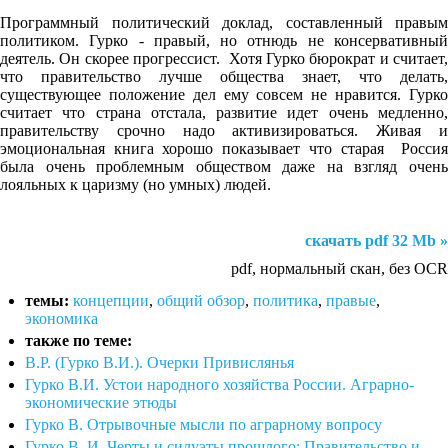
Программный политический доклад, составленный правым
политиком. Гурко - правый, но отнюдь не консервативный
деятель. Он скорее прогрессист. Хотя Гурко бюрократ и считает,
что правительство лучше общества знает, что делать,
существующее положение дел ему совсем не нравится. Гурко
считает что страна отстала, развитие идет очень медленно,
правительству срочно надо активизироваться. Живая и
эмоциональная книга хорошо показывает что старая Россия
была очень проблемным обществом даже на взгляд очень
лояльных к царизму (но умных) людей.
скачать pdf 32 Mb »
pdf, нормальный скан, без OCR
темы:
концепции
,
общий обзор
,
политика
,
правые
,
экономика
также по теме:
В.Р. (Гурко В.И.). Очерки Привислянья
Гурко В.И. Устои народного хозяйства России. Аграрно-
экономические этюды
Гурко В. Отрывочные мысли по аграрному вопросу
Гурко В. И. Черты и силуэты прошлого: Правительство и