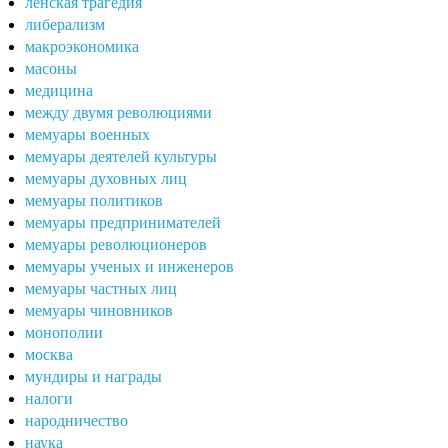
ленская трагедия
либерализм
макроэкономика
масоны
медицина
между двумя революциями
мемуары военных
мемуары деятелей культуры
мемуары духовных лиц
мемуары политиков
мемуары предпринимателей
мемуары революционеров
мемуары ученых и инженеров
мемуары частных лиц
мемуары чиновников
монополии
москва
мундиры и награды
налоги
народничество
наука