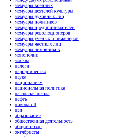
мемуары военных
мемуары деятелей культуры
мемуары духовных лиц
мемуары политиков
мемуары предпринимателей
мемуары революционеров
мемуары ученых и инженеров
мемуары частных лиц
мемуары чиновников
монополии
москва
налоги
народничество
наука
национализм
национальная политика
начальная школа
нефть
николай II
нэп
образование
общественная деятельность
общий обзор
октябристы