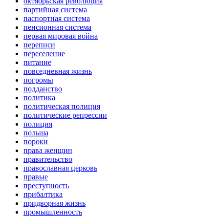
октябрьская революция
партийная система
паспортная система
пенсионная система
первая мировая война
переписи
переселение
питание
повседневная жизнь
погромы
подданство
политика
политическая полиция
политические репрессии
полиция
польша
пороки
права женщин
правительство
православная церковь
правые
преступность
прибалтика
придворная жизнь
промышленность