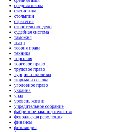
средняя азия
средняя школа
статистика
столыпин
стратегия
строительное дело
судебная система
таможня
театр
теория права
техника
торговля
торговое право
трудовое право
турция и проливы
тюрьма и ссылка
уголовное право
украина
урал
уровень жизни
учредительное собрание
фабричное законодательство
февральская революция
финансы
финляндия