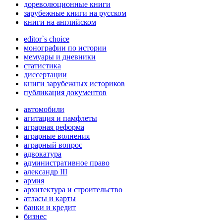
дореволюционные книги
зарубежные книги на русском
книги на английском
editor`s choice
монографии по истории
мемуары и дневники
статистика
диссертации
книги зарубежных историков
публикация документов
автомобили
агитация и памфлеты
аграрная реформа
аграрные волнения
аграрный вопрос
адвокатура
административное право
александр III
армия
архитектура и строительство
атласы и карты
банки и кредит
бизнес