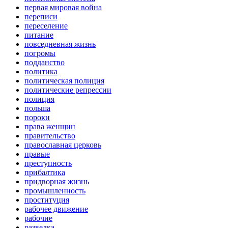
первая мировая война
переписи
переселение
питание
повседневная жизнь
погромы
подданство
политика
политическая полиция
политические репрессии
полиция
польша
пороки
права женщин
правительство
православная церковь
правые
преступность
прибалтика
придворная жизнь
промышленность
проституция
рабочее движение
рабочие
разведка