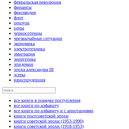
февральская революция
финансы
финляндия
флот
цензура
цены
черносотенцы
чрезвычайные ситуации
экономика
электротехника
эмиграция
энергетика
эпидемии
эпоха александра III
эсеры
юриспруденция
все книги в порядке поступления
все книги по алфавиту
все книги по алфавиту и с аннотациями
книги постсоветской эпохи
книги советской эпохи (1953-1990)
книги советской эпохи (1918-1953)