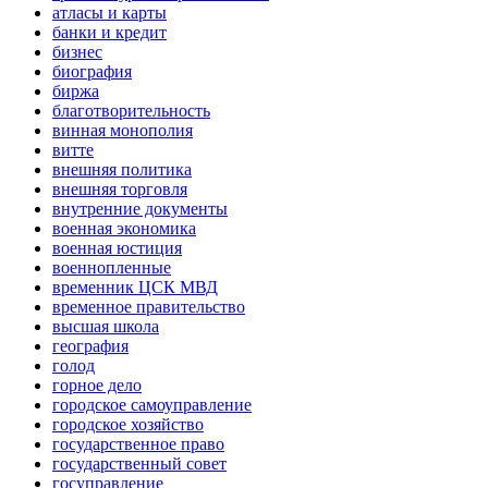
атласы и карты
банки и кредит
бизнес
биография
биржа
благотворительность
винная монополия
витте
внешняя политика
внешняя торговля
внутренние документы
военная экономика
военная юстиция
военнопленные
временник ЦСК МВД
временное правительство
высшая школа
география
голод
горное дело
городское самоуправление
городское хозяйство
государственное право
государственный совет
госуправление