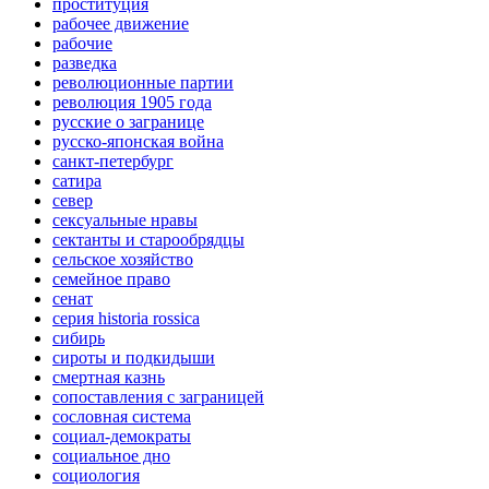
проституция
рабочее движение
рабочие
разведка
революционные партии
революция 1905 года
русские о загранице
русско-японская война
санкт-петербург
сатира
север
сексуальные нравы
сектанты и старообрядцы
сельское хозяйство
семейное право
сенат
серия historia rossica
сибирь
сироты и подкидыши
смертная казнь
сопоставления с заграницей
сословная система
социал-демократы
социальное дно
социология