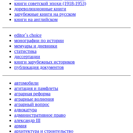
книги советской эпохи (1918-1953)
дореволюционные книги
зарубежные книги на русском
книги на английском
editor`s choice
монографии по истории
мемуары и дневники
статистика
диссертации
книги зарубежных историков
публикация документов
автомобили
агитация и памфлеты
аграрная реформа
аграрные волнения
аграрный вопрос
адвокатура
административное право
александр III
армия
архитектура и строительство