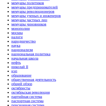
мемуары политиков
мемуары предпринимателей
мемуары революционеров
мемуары ученых и инженеров
мемуары частных лиц
мемуары чиновников
монополии
москва
налоги
народничество
наука
национализм
национальная политика
начальная школа
нефть
николай II
нэп
образование
общественная деятельность
общий обзор
октябристы
октябрьская революция
партийная система
паспортная система
пенсионная система