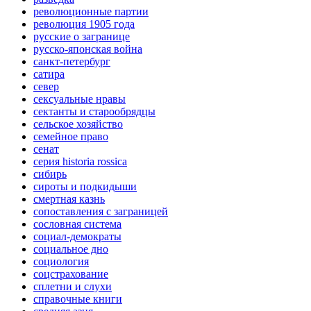
революционные партии
революция 1905 года
русские о загранице
русско-японская война
санкт-петербург
сатира
север
сексуальные нравы
сектанты и старообрядцы
сельское хозяйство
семейное право
сенат
серия historia rossica
сибирь
сироты и подкидыши
смертная казнь
сопоставления с заграницей
сословная система
социал-демократы
социальное дно
социология
соцстрахование
сплетни и слухи
справочные книги