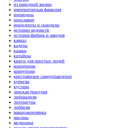
из народной жизни
императорская фамилия
инородцы
инославие
инциденты и скандалы
истории ведомств
история фабрик и заводов
кавказ
кадеты
казаки
китайцы
книги для простых людей
концепции
коррупция
крестьянское самоуправление
курьезы
кустари
ленская трагедия
либерализм
литература
лоббизм
макроэкономика
масоны
медицина
между двумя революциями