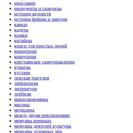
инославие
инциденты и скандалы
истории ведомств
история фабрик и заводов
кавказ
кадеты
казаки
китайцы
книги для простых людей
концепции
коррупция
крестьянское самоуправление
курьезы
кустари
ленская трагедия
либерализм
литература
лоббизм
макроэкономика
масоны
медицина
между двумя революциями
мемуары военных
мемуары деятелей культуры
мемуары духовных лиц