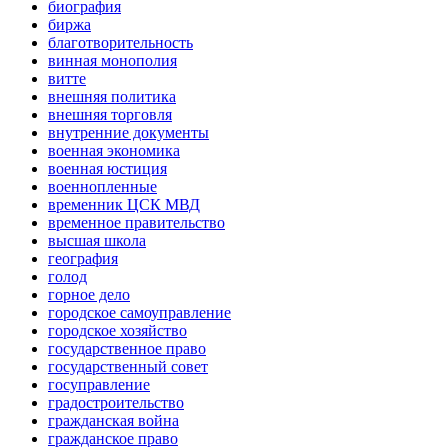
биография
биржа
благотворительность
винная монополия
витте
внешняя политика
внешняя торговля
внутренние документы
военная экономика
военная юстиция
военнопленные
временник ЦСК МВД
временное правительство
высшая школа
география
голод
горное дело
городское самоуправление
городское хозяйство
государственное право
государственный совет
госуправление
градостроительство
гражданская война
гражданское право