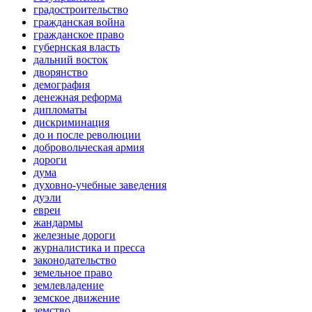
градостроительство
гражданская война
гражданское право
губернская власть
дальний восток
дворянство
демография
денежная реформа
дипломаты
дискриминация
до и после революции
добровольческая армия
дороги
дума
духовно-учебные заведения
дуэли
евреи
жандармы
железные дороги
журналистика и пресса
законодательство
земельное право
землевладение
земское движение
земство