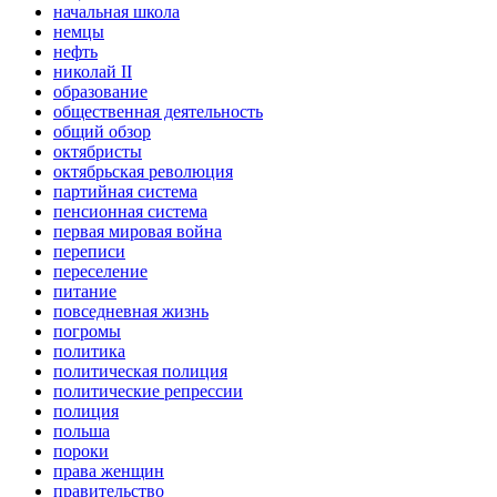
начальная школа
немцы
нефть
николай II
образование
общественная деятельность
общий обзор
октябристы
октябрьская революция
партийная система
пенсионная система
первая мировая война
переписи
переселение
питание
повседневная жизнь
погромы
политика
политическая полиция
политические репрессии
полиция
польша
пороки
права женщин
правительство