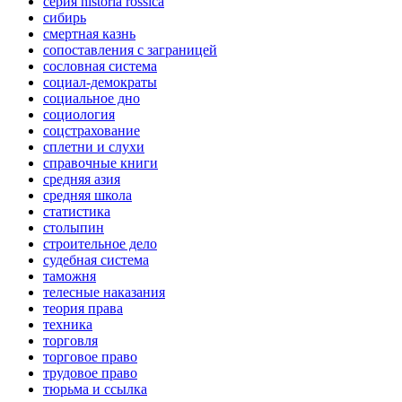
серия historia rossica
сибирь
смертная казнь
сопоставления с заграницей
сословная система
социал-демократы
социальное дно
социология
соцстрахование
сплетни и слухи
справочные книги
средняя азия
средняя школа
статистика
столыпин
строительное дело
судебная система
таможня
телесные наказания
теория права
техника
торговля
торговое право
трудовое право
тюрьма и ссылка