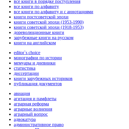
все книги в порядке поступления
все книги по алфавиту
все книги по алфавиту и с аннотациями
книги постсоветской эпохи
книги советской эпохи (1953-1990)
книги советской эпохи (1918-1953)
дореволюционные книги
зарубежные книги на русском
книги на английском
editor`s choice
монографии по истории
мемуары и дневники
статистика
диссертации
книги зарубежных историков
публикация документов
авиация
агитация и памфлеты
аграрная реформа
аграрные волнения
аграрный вопрос
адвокатура
административное право