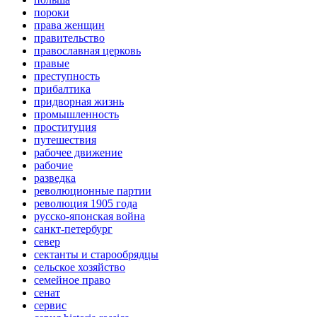
пороки
права женщин
правительство
православная церковь
правые
преступность
прибалтика
придворная жизнь
промышленность
проституция
путешествия
рабочее движение
рабочие
разведка
революционные партии
революция 1905 года
русско-японская война
санкт-петербург
север
сектанты и старообрядцы
сельское хозяйство
семейное право
сенат
сервис