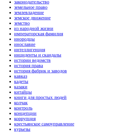
законодательство
земельное право
землевладение
земское движение
земство
из народной жизни
императорская фамилия
инородцы
инославие
интеллигенция
инциденты и скандалы
истории ведомств
история права
история фабрик и заводов
кавказ
кадеты
казаки
китайцы
книги для простых людей
колчак
контроль
концепции
коррупция
крестьянское самоуправление
курьезы