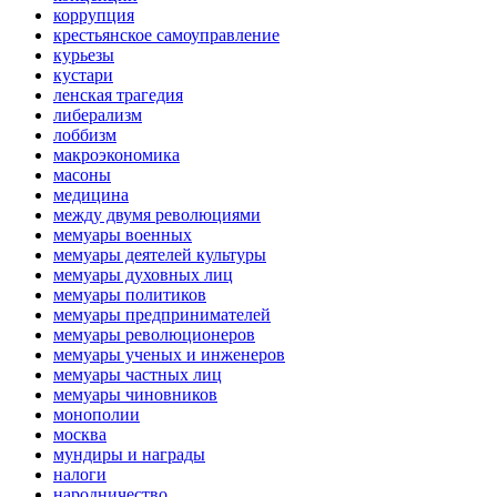
коррупция
крестьянское самоуправление
курьезы
кустари
ленская трагедия
либерализм
лоббизм
макроэкономика
масоны
медицина
между двумя революциями
мемуары военных
мемуары деятелей культуры
мемуары духовных лиц
мемуары политиков
мемуары предпринимателей
мемуары революционеров
мемуары ученых и инженеров
мемуары частных лиц
мемуары чиновников
монополии
москва
мундиры и награды
налоги
народничество