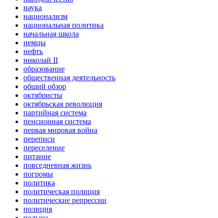
наука
национализм
национальная политика
начальная школа
немцы
нефть
николай II
образование
общественная деятельность
общий обзор
октябристы
октябрьская революция
партийная система
пенсионная система
первая мировая война
переписи
переселение
питание
повседневная жизнь
погромы
политика
политическая полиция
политические репрессии
полиция
польша