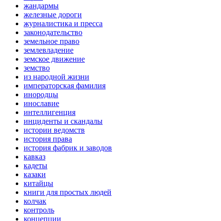
жандармы
железные дороги
журналистика и пресса
законодательство
земельное право
землевладение
земское движение
земство
из народной жизни
императорская фамилия
инородцы
инославие
интеллигенция
инциденты и скандалы
истории ведомств
история права
история фабрик и заводов
кавказ
кадеты
казаки
китайцы
книги для простых людей
колчак
контроль
концепции