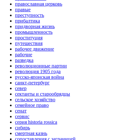
православная церковь
правые
преступность
прибалтика
придворная жизнь
промышленность
проституция
путешествия
рабочее движение
рабочие
разведка
революционные партии
революция 1905 года
русско-японская война
санкт-петербург
север
сектанты и старообрядцы
сельское хозяйство
семейное право
сенат
сервис
серия historia rossica
сибирь
смертная казнь
сопоставления с заграницей