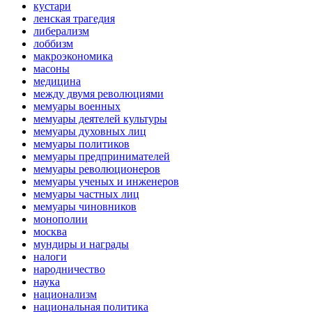
кустари
ленская трагедия
либерализм
лоббизм
макроэкономика
масоны
медицина
между двумя революциями
мемуары военных
мемуары деятелей культуры
мемуары духовных лиц
мемуары политиков
мемуары предпринимателей
мемуары революционеров
мемуары ученых и инженеров
мемуары частных лиц
мемуары чиновников
монополии
москва
мундиры и награды
налоги
народничество
наука
национализм
национальная политика