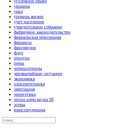
уголовное право
украина
урал
уровень жизни
учет населения
учредительное собрание
фабричное законодательство
февральская революция
финансы
финляндия
флот
цензура
цены
черносотенцы
чрезвычайные ситуации
экономика
электротехника
эмиграция
энергетика
эпоха александра III
эсеры
юриспруденция