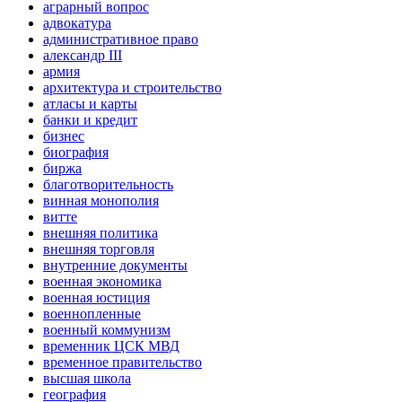
аграрный вопрос
адвокатура
административное право
александр III
армия
архитектура и строительство
атласы и карты
банки и кредит
бизнес
биография
биржа
благотворительность
винная монополия
витте
внешняя политика
внешняя торговля
внутренние документы
военная экономика
военная юстиция
военнопленные
военный коммунизм
временник ЦСК МВД
временное правительство
высшая школа
география