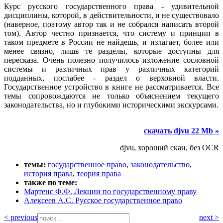
Курс русского государственного права - удивительной
дисциплины, которой, в действительности, и не существовало
(наверное, поэтому автор так и не собрался написать второй
том). Автор честно признается, что систему и принцип в
таком предмете в России не найдешь, и излагает, более или
менее связно, лишь те разделы, которые доступны для
пересказа. Очень полезно получилось изложение сословной
системы и различных прав у различных категорий
подданных, послабее - раздел о верховной власти.
Государственное устройство в книге не рассматривается. Все
темы сопровождаются не только объяснением текущего
законодательства, но и глубокими историческими экскурсами.
скачать djvu 22 Mb »
djvu, хороший скан, без OCR
темы:
государственное право
,
законодательство
,
история права
,
теория права
также по теме:
Мартенс Ф.Ф. Лекции по государственному праву
Алексеев А.С. Русское государственное право
< previous
next >