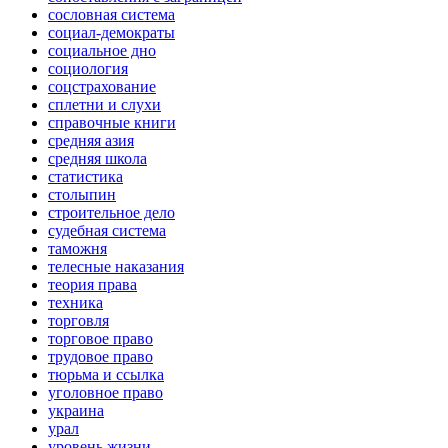
сословная система
социал-демократы
социальное дно
социология
соцстрахование
сплетни и слухи
справочные книги
средняя азия
средняя школа
статистика
столыпин
строительное дело
судебная система
таможня
телесные наказания
теория права
техника
торговля
торговое право
трудовое право
тюрьма и ссылка
уголовное право
украина
урал
уровень жизни