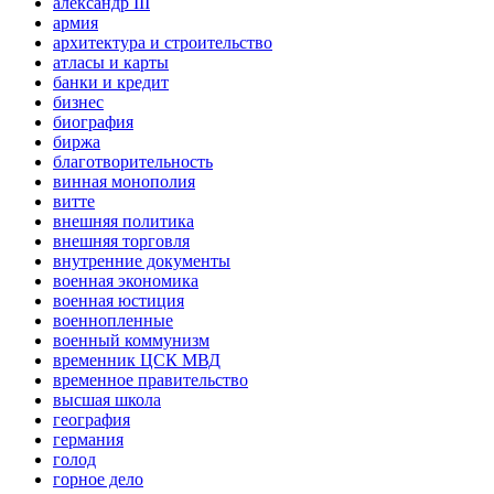
александр III
армия
архитектура и строительство
атласы и карты
банки и кредит
бизнес
биография
биржа
благотворительность
винная монополия
витте
внешняя политика
внешняя торговля
внутренние документы
военная экономика
военная юстиция
военнопленные
военный коммунизм
временник ЦСК МВД
временное правительство
высшая школа
география
германия
голод
горное дело