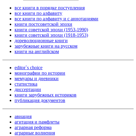
все книги в порядке поступления
все книги по алфавиту
все книги по алфавиту и с аннотациями
книги постсоветской эпохи
книги советской эпохи (1953-1990)
книги советской эпохи (1918-1953)
дореволюционные книги
зарубежные книги на русском
книги на английском
editor`s choice
монографии по истории
мемуары и дневники
статистика
диссертации
книги зарубежных историков
публикация документов
авиация
агитация и памфлеты
аграрная реформа
аграрные волнения