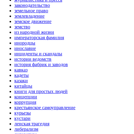
законодательство
земельное право
землевладение
земское движение
земство
из народной жизни
императорская фамилия
инородцы
инославие
инциденты и скандалы
истории ведомств
история фабрик и заводов
кавказ
кадеты
казаки
китайцы
книги для простых людей
концепции
коррупция
крестьянское самоуправление
курьезы
кустари
ленская трагедия
либерализм