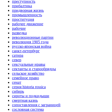
преступность
прибалтика
придворная жизнь
промышленность
проституция
рабочее движение
рабочие
разведка
революционные партии
революция 1905 года
русско-японская война
санкт-петербург
сатира
север
сексуальные нравы
сектанты и старообрядцы
сельское хозяйство
семейное право
сенат
серия historia rossica
сибирь
сироты и подкидыши
смертная казнь
сопоставления с заграницей
сословная система