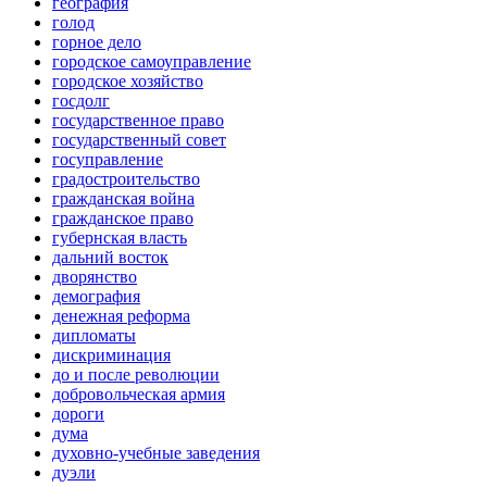
география
голод
горное дело
городское самоуправление
городское хозяйство
госдолг
государственное право
государственный совет
госуправление
градостроительство
гражданская война
гражданское право
губернская власть
дальний восток
дворянство
демография
денежная реформа
дипломаты
дискриминация
до и после революции
добровольческая армия
дороги
дума
духовно-учебные заведения
дуэли