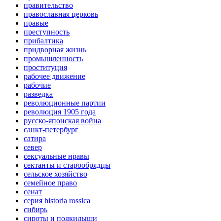
правительство
православная церковь
правые
преступность
прибалтика
придворная жизнь
промышленность
проституция
рабочее движение
рабочие
разведка
революционные партии
революция 1905 года
русско-японская война
санкт-петербург
сатира
север
сексуальные нравы
сектанты и старообрядцы
сельское хозяйство
семейное право
сенат
серия historia rossica
сибирь
сироты и подкидыши