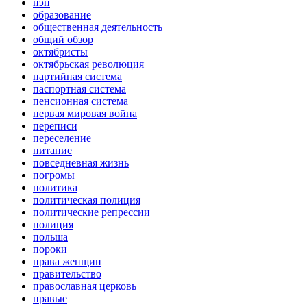
нэп
образование
общественная деятельность
общий обзор
октябристы
октябрьская революция
партийная система
паспортная система
пенсионная система
первая мировая война
переписи
переселение
питание
повседневная жизнь
погромы
политика
политическая полиция
политические репрессии
полиция
польша
пороки
права женщин
правительство
православная церковь
правые