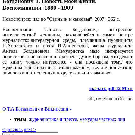
Богданович Т. Повесть моей жизни.
Воспоминания. 1880 - 1909
Новосибирск: изд-во "Свиньин и сыновья", 2007 - 362 с.
Воспоминания Татьяны Богданович, интересной
интеллигентной женщины, находившейся в самом центре
журналистко-литературной среды, племянница публициста
Н.Анненского и поэта И.Анненского, жены журналиста
Ангела Богдановича. Мемуаристка мало интересуется
политикой и не особенно захвачена духом борьбы, что делает
ее книгу только интереснее - она посвящена тому, что
мужчины той эпохи не считали важным, т.е. личной жизни,
личностям и отношениям в кругу семьи и знакомых.
скачать pdf 12 Mb »
pdf, нормальный скан
О Т.А.Богданович в Википедии »
темы:
журналистика и пресса
,
мемуары частных лиц
< previous
next >