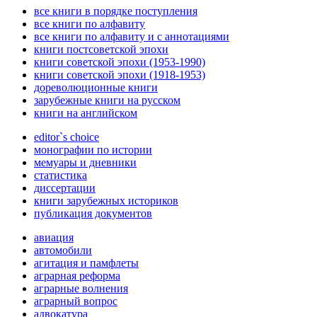
все книги в порядке поступления
все книги по алфавиту
все книги по алфавиту и с аннотациями
книги постсоветской эпохи
книги советской эпохи (1953-1990)
книги советской эпохи (1918-1953)
дореволюционные книги
зарубежные книги на русском
книги на английском
editor`s choice
монографии по истории
мемуары и дневники
статистика
диссертации
книги зарубежных историков
публикация документов
авиация
автомобили
агитация и памфлеты
аграрная реформа
аграрные волнения
аграрный вопрос
адвокатура