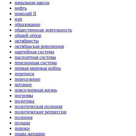
начальная школа
нефть
николай II
нэп
образование
общественная деятельность
общий обзор
октябристы
октябрьская революция
партийная система
паспортная система
пенсионная система
первая мировая война
переписи
переселение
питание
повседневная жизнь
погромы
политика
политическая полиция
политические репрессии
полиция
польша
пороки
права женщин