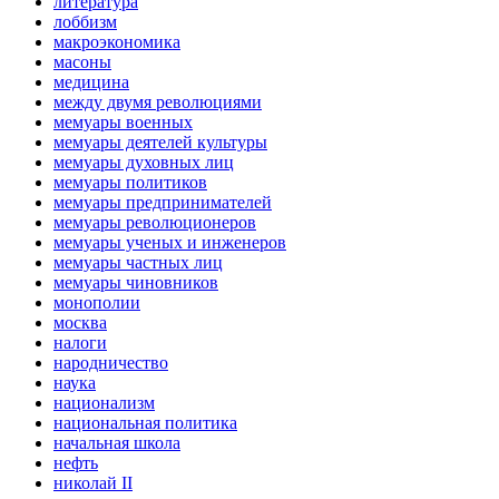
литература
лоббизм
макроэкономика
масоны
медицина
между двумя революциями
мемуары военных
мемуары деятелей культуры
мемуары духовных лиц
мемуары политиков
мемуары предпринимателей
мемуары революционеров
мемуары ученых и инженеров
мемуары частных лиц
мемуары чиновников
монополии
москва
налоги
народничество
наука
национализм
национальная политика
начальная школа
нефть
николай II