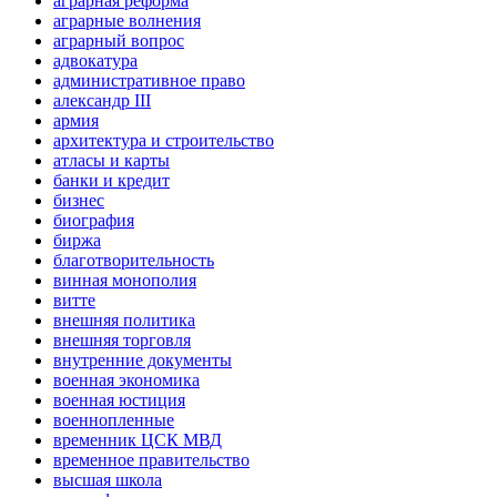
аграрная реформа
аграрные волнения
аграрный вопрос
адвокатура
административное право
александр III
армия
архитектура и строительство
атласы и карты
банки и кредит
бизнес
биография
биржа
благотворительность
винная монополия
витте
внешняя политика
внешняя торговля
внутренние документы
военная экономика
военная юстиция
военнопленные
временник ЦСК МВД
временное правительство
высшая школа