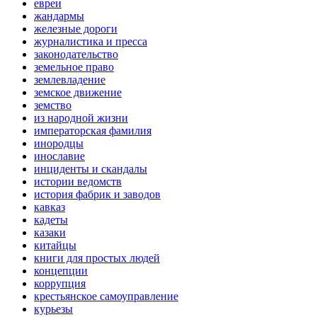
евреи
жандармы
железные дороги
журналистика и пресса
законодательство
земельное право
землевладение
земское движение
земство
из народной жизни
императорская фамилия
инородцы
инославие
инциденты и скандалы
истории ведомств
история фабрик и заводов
кавказ
кадеты
казаки
китайцы
книги для простых людей
концепции
коррупция
крестьянское самоуправление
курьезы