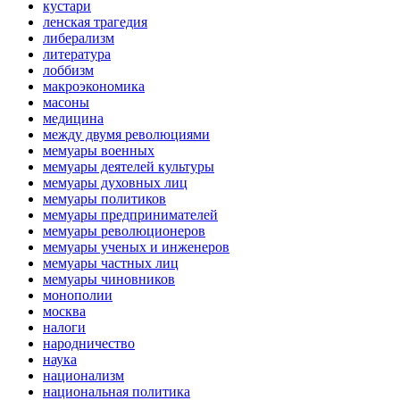
кустари
ленская трагедия
либерализм
литература
лоббизм
макроэкономика
масоны
медицина
между двумя революциями
мемуары военных
мемуары деятелей культуры
мемуары духовных лиц
мемуары политиков
мемуары предпринимателей
мемуары революционеров
мемуары ученых и инженеров
мемуары частных лиц
мемуары чиновников
монополии
москва
налоги
народничество
наука
национализм
национальная политика