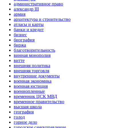
административное право
александр III
армия
архитектура и строительство
атласы и карты
банки и кредит
бизнес
биография
биржа
благотворительность
винная монополия
витте
внешняя политика
внешняя торговля
внутренние документы
военная экономика
военная юстиция
военнопленные
временник ЦСК МВД
временное правительство
высшая школа
география
голод
горное дело
городское самоуправление