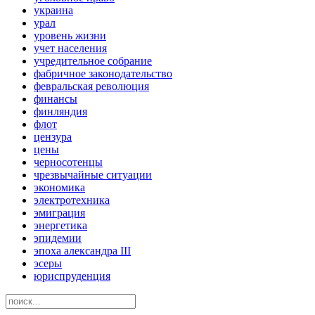
украина
урал
уровень жизни
учет населения
учредительное собрание
фабричное законодательство
февральская революция
финансы
финляндия
флот
цензура
цены
черносотенцы
чрезвычайные ситуации
экономика
электротехника
эмиграция
энергетика
эпидемии
эпоха александра III
эсеры
юриспруденция