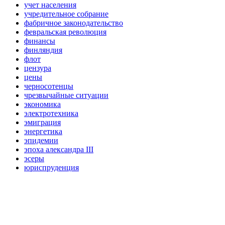
учет населения
учредительное собрание
фабричное законодательство
февральская революция
финансы
финляндия
флот
цензура
цены
черносотенцы
чрезвычайные ситуации
экономика
электротехника
эмиграция
энергетика
эпидемии
эпоха александра III
эсеры
юриспруденция