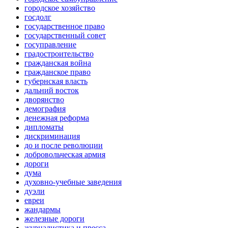
городское хозяйство
госдолг
государственное право
государственный совет
госуправление
градостроительство
гражданская война
гражданское право
губернская власть
дальний восток
дворянство
демография
денежная реформа
дипломаты
дискриминация
до и после революции
добровольческая армия
дороги
дума
духовно-учебные заведения
дуэли
евреи
жандармы
железные дороги
журналистика и пресса