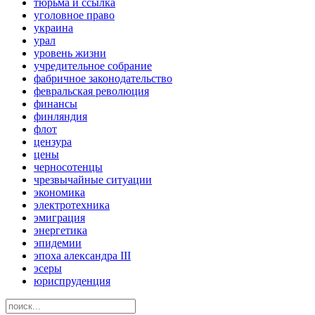
тюрьма и ссылка
уголовное право
украина
урал
уровень жизни
учредительное собрание
фабричное законодательство
февральская революция
финансы
финляндия
флот
цензура
цены
черносотенцы
чрезвычайные ситуации
экономика
электротехника
эмиграция
энергетика
эпидемии
эпоха александра III
эсеры
юриспруденция