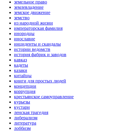
земельное право
землевладение
земское движение
земство
из народной жизни
императорская фамилия
инородцы
инославие
инциденты и скандалы
истории ведомств
история фабрик и заводов
кавказ
кадеты
казаки
китайцы
книги для простых людей
концепции
коррупция
крестьянское самоуправление
курьезы
кустари
ленская трагедия
либерализм
литература
лоббизм