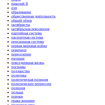
николай II
нэп
образование
общественная деятельность
общий обзор
октябристы
октябрьская революция
партийная система
паспортная система
пенсионная система
первая мировая война
переписи
переселение
питание
повседневная жизнь
погромы
подданство
политика
политическая полиция
политические репрессии
полиция
польша
пороки
права женщин
правительство