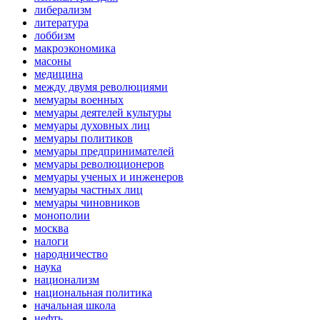
либерализм
литература
лоббизм
макроэкономика
масоны
медицина
между двумя революциями
мемуары военных
мемуары деятелей культуры
мемуары духовных лиц
мемуары политиков
мемуары предпринимателей
мемуары революционеров
мемуары ученых и инженеров
мемуары частных лиц
мемуары чиновников
монополии
москва
налоги
народничество
наука
национализм
национальная политика
начальная школа
нефть