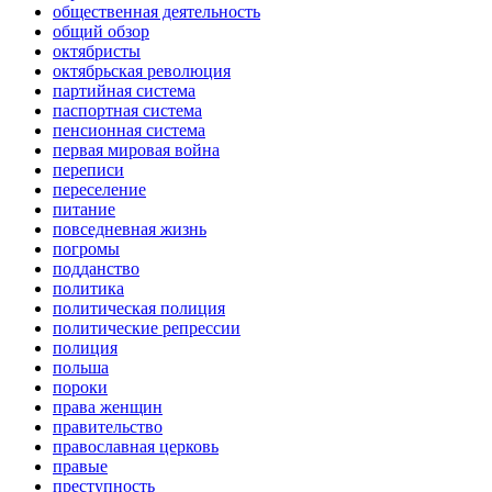
общественная деятельность
общий обзор
октябристы
октябрьская революция
партийная система
паспортная система
пенсионная система
первая мировая война
переписи
переселение
питание
повседневная жизнь
погромы
подданство
политика
политическая полиция
политические репрессии
полиция
польша
пороки
права женщин
правительство
православная церковь
правые
преступность