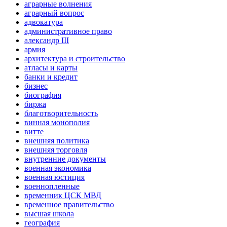
аграрные волнения
аграрный вопрос
адвокатура
административное право
александр III
армия
архитектура и строительство
атласы и карты
банки и кредит
бизнес
биография
биржа
благотворительность
винная монополия
витте
внешняя политика
внешняя торговля
внутренние документы
военная экономика
военная юстиция
военнопленные
временник ЦСК МВД
временное правительство
высшая школа
география