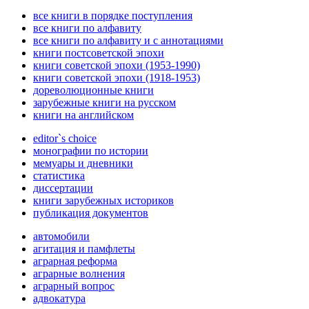
все книги в порядке поступления
все книги по алфавиту
все книги по алфавиту и с аннотациями
книги постсоветской эпохи
книги советской эпохи (1953-1990)
книги советской эпохи (1918-1953)
дореволюционные книги
зарубежные книги на русском
книги на английском
editor`s choice
монографии по истории
мемуары и дневники
статистика
диссертации
книги зарубежных историков
публикация документов
автомобили
агитация и памфлеты
аграрная реформа
аграрные волнения
аграрный вопрос
адвокатура