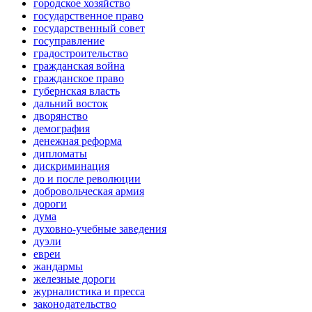
городское хозяйство
государственное право
государственный совет
госуправление
градостроительство
гражданская война
гражданское право
губернская власть
дальний восток
дворянство
демография
денежная реформа
дипломаты
дискриминация
до и после революции
добровольческая армия
дороги
дума
духовно-учебные заведения
дуэли
евреи
жандармы
железные дороги
журналистика и пресса
законодательство