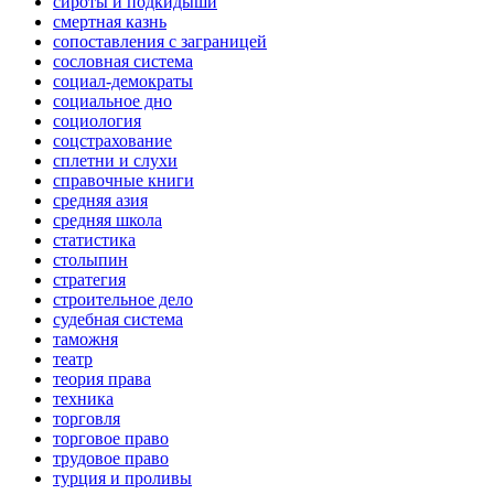
сироты и подкидыши
смертная казнь
сопоставления с заграницей
сословная система
социал-демократы
социальное дно
социология
соцстрахование
сплетни и слухи
справочные книги
средняя азия
средняя школа
статистика
столыпин
стратегия
строительное дело
судебная система
таможня
театр
теория права
техника
торговля
торговое право
трудовое право
турция и проливы