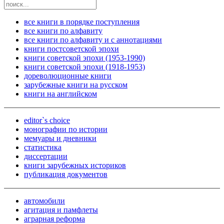
все книги в порядке поступления
все книги по алфавиту
все книги по алфавиту и с аннотациями
книги постсоветской эпохи
книги советской эпохи (1953-1990)
книги советской эпохи (1918-1953)
дореволюционные книги
зарубежные книги на русском
книги на английском
editor`s choice
монографии по истории
мемуары и дневники
статистика
диссертации
книги зарубежных историков
публикация документов
автомобили
агитация и памфлеты
аграрная реформа