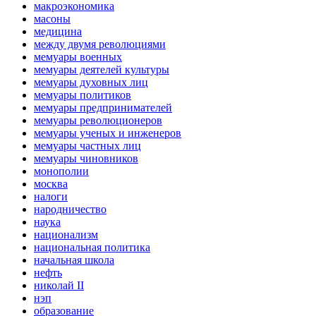
макроэкономика
масоны
медицина
между двумя революциями
мемуары военных
мемуары деятелей культуры
мемуары духовных лиц
мемуары политиков
мемуары предпринимателей
мемуары революционеров
мемуары ученых и инженеров
мемуары частных лиц
мемуары чиновников
монополии
москва
налоги
народничество
наука
национализм
национальная политика
начальная школа
нефть
николай II
нэп
образование