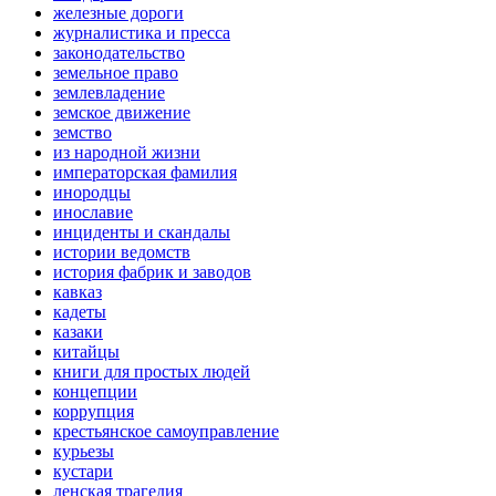
железные дороги
журналистика и пресса
законодательство
земельное право
землевладение
земское движение
земство
из народной жизни
императорская фамилия
инородцы
инославие
инциденты и скандалы
истории ведомств
история фабрик и заводов
кавказ
кадеты
казаки
китайцы
книги для простых людей
концепции
коррупция
крестьянское самоуправление
курьезы
кустари
ленская трагедия