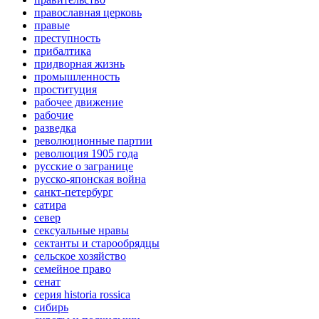
православная церковь
правые
преступность
прибалтика
придворная жизнь
промышленность
проституция
рабочее движение
рабочие
разведка
революционные партии
революция 1905 года
русские о загранице
русско-японская война
санкт-петербург
сатира
север
сексуальные нравы
сектанты и старообрядцы
сельское хозяйство
семейное право
сенат
серия historia rossica
сибирь