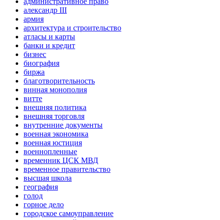
административное право
александр III
армия
архитектура и строительство
атласы и карты
банки и кредит
бизнес
биография
биржа
благотворительность
винная монополия
витте
внешняя политика
внешняя торговля
внутренние документы
военная экономика
военная юстиция
военнопленные
временник ЦСК МВД
временное правительство
высшая школа
география
голод
горное дело
городское самоуправление