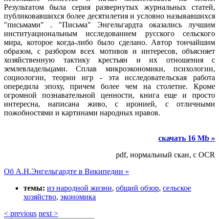
Результатом была серия развернутых журнальных статей,
публиковавшихся более десятилетия и условно называвшихся
"письмами" . "Письма" Энгельгардта оказались лучшим
институациональным исследованием русского сельского
мира, которое когда-либо было сделано. Автор тончайшим
образом, с разбором всех мотивов и интересов, объясняет
хозяйственную тактику крестьян и их отношения с
землевладельцами. Сплав микроэкономики, психологии,
социологии, теории игр - эта исследовательская работа
опередила эпоху, причем более чем на столетие. Кроме
огромной познавательной ценности, книга еще и просто
интересна, написана живо, с иронией, с отличными
пожобностями и картинами народных нравов.
скачать 16 Mb »
pdf, нормальный скан, с OCR
Об А.Н.Энгельгардте в Википедии »
темы:
из народной жизни
,
общий обзор
,
сельское
хозяйство
,
экономика
< previous
next >