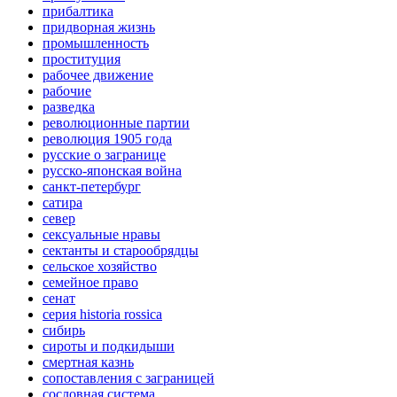
прибалтика
придворная жизнь
промышленность
проституция
рабочее движение
рабочие
разведка
революционные партии
революция 1905 года
русские о загранице
русско-японская война
санкт-петербург
сатира
север
сексуальные нравы
сектанты и старообрядцы
сельское хозяйство
семейное право
сенат
серия historia rossica
сибирь
сироты и подкидыши
смертная казнь
сопоставления с заграницей
сословная система