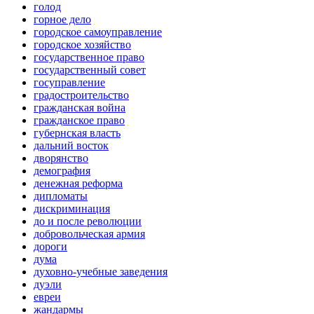
голод
горное дело
городское самоуправление
городское хозяйство
государственное право
государственный совет
госуправление
градостроительство
гражданская война
гражданское право
губернская власть
дальний восток
дворянство
демография
денежная реформа
дипломаты
дискриминация
до и после революции
добровольческая армия
дороги
дума
духовно-учебные заведения
дуэли
евреи
жандармы