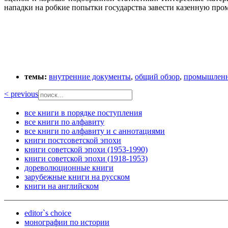
нападки на робкие попытки государства завести казенную пр
темы:
внутренние документы
,
общий обзор
,
промышленн
< previous
все книги в порядке поступления
все книги по алфавиту
все книги по алфавиту и с аннотациями
книги постсоветской эпохи
книги советской эпохи (1953-1990)
книги советской эпохи (1918-1953)
дореволюционные книги
зарубежные книги на русском
книги на английском
editor`s choice
монографии по истории