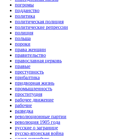
погромы
подданство
политика
политическая полиция
политические репрессии
полиция
польша
пороки
права женщин
правительство
православная церковь
правые
преступность
прибалтика
придворная жизнь
промышленность
проституция
рабочее движение
рабочие
разведка
революционные партии
революция 1905 года
русские о загранице
русско-японская война
санкт-петербург