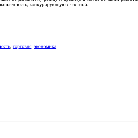
омышленность, конкурирующую с частной.
ость
,
торговля
,
экономика