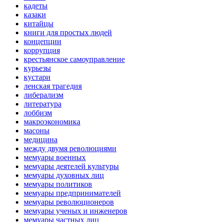
кадеты
казаки
китайцы
книги для простых людей
концепции
коррупция
крестьянское самоуправление
курьезы
кустари
ленская трагедия
либерализм
литература
лоббизм
макроэкономика
масоны
медицина
между двумя революциями
мемуары военных
мемуары деятелей культуры
мемуары духовных лиц
мемуары политиков
мемуары предпринимателей
мемуары революционеров
мемуары ученых и инженеров
мемуары частных лиц