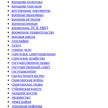
внешняя политика
внешняя торговля
внутренние документы
военная экономика
военная юстиция
военнопленные
временник ЦСК МВД
временное правительство
высшая школа
география
голод
горное дело
городское самоуправление
городское хозяйство
государственное право
государственный совет
госуправление
градостроительство
гражданская война
гражданское право
губернская власть
дальний восток
дворянство
демография
денежная реформа