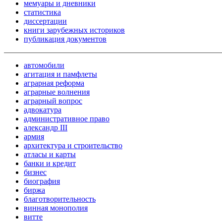
мемуары и дневники
статистика
диссертации
книги зарубежных историков
публикация документов
автомобили
агитация и памфлеты
аграрная реформа
аграрные волнения
аграрный вопрос
адвокатура
административное право
александр III
армия
архитектура и строительство
атласы и карты
банки и кредит
бизнес
биография
биржа
благотворительность
винная монополия
витте