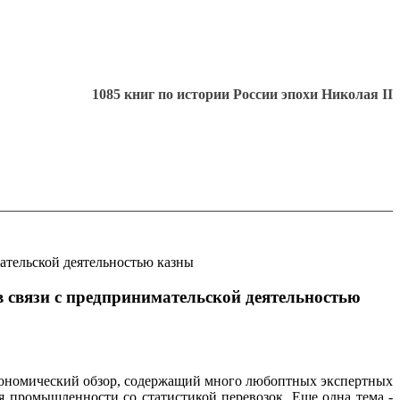
1085 книг по истории России эпохи Николая II
ательской деятельностью казны
 связи с предпринимательской деятельностью
экономический обзор, содержащий много любоптных экспертных
я промышленности со статистикой перевозок. Еще одна тема -