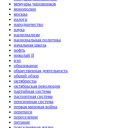
мемуары чиновников
монополии
москва
налоги
народничество
наука
национализм
национальная политика
начальная школа
нефть
николай II
нэп
образование
общественная деятельность
общий обзор
октябристы
октябрьская революция
партийная система
паспортная система
пенсионная система
первая мировая война
переписи
переселение
питание
повседневная жизнь