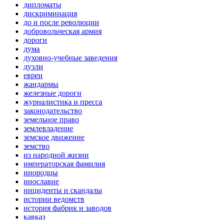
дипломаты
дискриминация
до и после революции
добровольческая армия
дороги
дума
духовно-учебные заведения
дуэли
евреи
жандармы
железные дороги
журналистика и пресса
законодательство
земельное право
землевладение
земское движение
земство
из народной жизни
императорская фамилия
инородцы
инославие
инциденты и скандалы
истории ведомств
история фабрик и заводов
кавказ