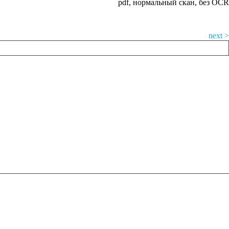
pdf, нормальный скан, без OCR
next >