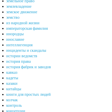
земельное право
землевладение
земское движение
земство
из народной жизни
императорская фамилия
инородцы
инославие
интеллигенция
инциденты и скандалы
истории ведомств
история права
история фабрик и заводов
кавказ
кадеты
казаки
китайцы
книги для простых людей
колчак
контроль
концепции