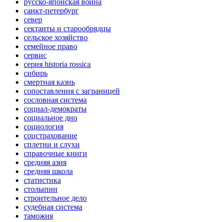
русско-японская война
санкт-петербург
север
сектанты и старообрядцы
сельское хозяйство
семейное право
сервис
серия historia rossica
сибирь
смертная казнь
сопоставления с заграницей
сословная система
социал-демократы
социальное дно
социология
соцстрахование
сплетни и слухи
справочные книги
средняя азия
средняя школа
статистика
столыпин
строительное дело
судебная система
таможня