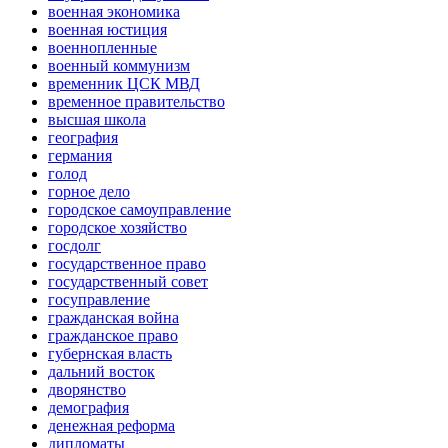
военная экономика
военная юстиция
военнопленные
военный коммунизм
временник ЦСК МВД
временное правительство
высшая школа
география
германия
голод
горное дело
городское самоуправление
городское хозяйство
госдолг
государственное право
государственный совет
госуправление
гражданская война
гражданское право
губернская власть
дальний восток
дворянство
демография
денежная реформа
дипломаты