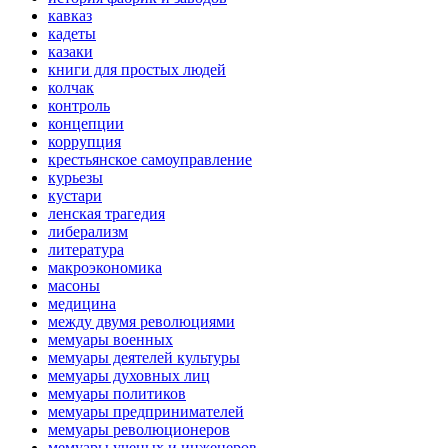
кавказ
кадеты
казаки
книги для простых людей
колчак
контроль
концепции
коррупция
крестьянское самоуправление
курьезы
кустари
ленская трагедия
либерализм
литература
макроэкономика
масоны
медицина
между двумя революциями
мемуары военных
мемуары деятелей культуры
мемуары духовных лиц
мемуары политиков
мемуары предпринимателей
мемуары революционеров
мемуары ученых и инженеров