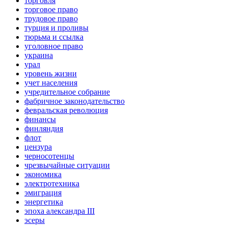
торговля
торговое право
трудовое право
турция и проливы
тюрьма и ссылка
уголовное право
украина
урал
уровень жизни
учет населения
учредительное собрание
фабричное законодательство
февральская революция
финансы
финляндия
флот
цензура
черносотенцы
чрезвычайные ситуации
экономика
электротехника
эмиграция
энергетика
эпоха александра III
эсеры