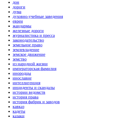
дон
дороги
дума
духовно-учебные заведения
евреи
жандармы
железные дороги
журналистика и пресса
законодательство
земельное право
землевладение
земское движение
земство
из народной жизни
императорская фамилия
инородцы
инославие
интеллигенция
инциденты и скандалы
истории ведомств
история права
история фабрик и заводов
кавказ
кадеты
казаки