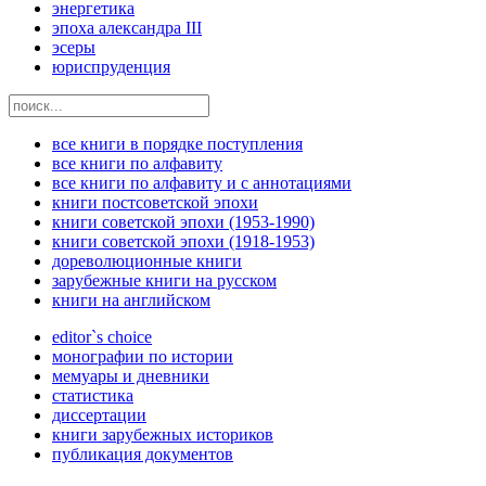
энергетика
эпоха александра III
эсеры
юриспруденция
все книги в порядке поступления
все книги по алфавиту
все книги по алфавиту и с аннотациями
книги постсоветской эпохи
книги советской эпохи (1953-1990)
книги советской эпохи (1918-1953)
дореволюционные книги
зарубежные книги на русском
книги на английском
editor`s choice
монографии по истории
мемуары и дневники
статистика
диссертации
книги зарубежных историков
публикация документов