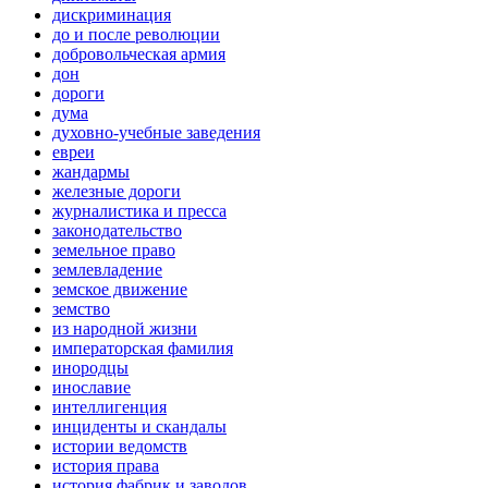
дискриминация
до и после революции
добровольческая армия
дон
дороги
дума
духовно-учебные заведения
евреи
жандармы
железные дороги
журналистика и пресса
законодательство
земельное право
землевладение
земское движение
земство
из народной жизни
императорская фамилия
инородцы
инославие
интеллигенция
инциденты и скандалы
истории ведомств
история права
история фабрик и заводов