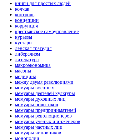
книги для простых людей
колчак
контроль
концепции
коррупция
крестьянское самоуправление
курьезы
кустари
ленская трагедия
либерализм
литература
макроэкономика
масоны
медицина
между двумя революциями
мемуары военных
мемуары деятелей культуры
мемуары духовных лиц
мемуары политиков
мемуары предпринимателей
мемуары революционеров
мемуары ученых и инженеров
мемуары частных лиц
мемуары чиновников
монополии