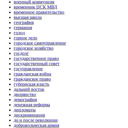
военный коммунизм
временник ЦСК МВД
временное правительство
высшая школа
география
германия
голод
горное дело
городское самоуправление
городское хозяйство
госдолг
государственное право
государственный совет
госуправление
гражданская война
гражданское право
губернская власть
дальний восток
дворянство
демография
денежная реформа
дипломаты
дискриминация
до и после революции
добровольческая армия