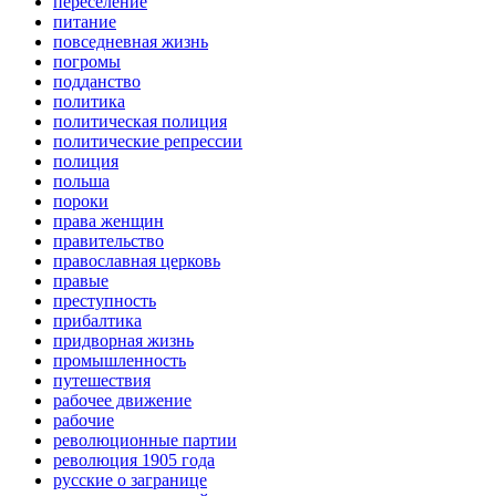
переселение
питание
повседневная жизнь
погромы
подданство
политика
политическая полиция
политические репрессии
полиция
польша
пороки
права женщин
правительство
православная церковь
правые
преступность
прибалтика
придворная жизнь
промышленность
путешествия
рабочее движение
рабочие
революционные партии
революция 1905 года
русские о загранице