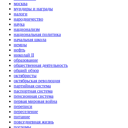
москва
мундиры и награды
налоги
народничество
наука
национализм
национальная политика
начальная школа
немцы
нефть
николай II
образование
общественная деятельность
общий обзор
октябристы
октябрьская революция
партийная система
паспортная система
пенсионная система
первая мировая война
переписи
переселение
питание
повседневная жизнь
погромы