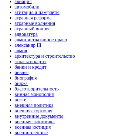
авиация
автомобили
агитация и памфлеты
аграрная реформа
аграрные волнения
аграрный вопрос
адвокатура
административное право
александр III
армия
архитектура и строительство
атласы и карты
банки и кредит
бизнес
биография
биржа
благотворительность
винная монополия
витте
внешняя политика
внешняя торговля
внутренние документы
военная экономика
военная юстиция
военнопленные