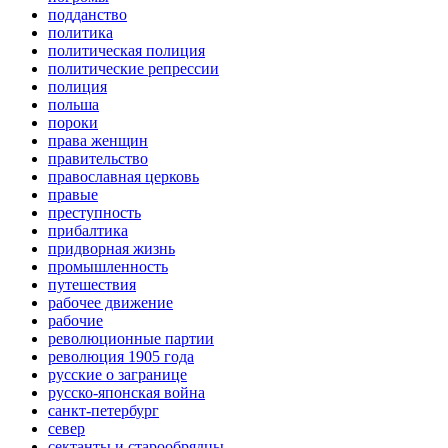
подданство
политика
политическая полиция
политические репрессии
полиция
польша
пороки
права женщин
правительство
православная церковь
правые
преступность
прибалтика
придворная жизнь
промышленность
путешествия
рабочее движение
рабочие
революционные партии
революция 1905 года
русские о загранице
русско-японская война
санкт-петербург
север
сектанты и старообрядцы