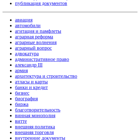
публикация документов
авиация
автомобили
агитация и памфлеты
аграрная реформа
аграрные волнения
аграрный вопрос
адвокатура
административное право
александр III
армия
архитектура и строительство
атласы и карты
банки и кредит
бизнес
биография
биржа
благотворительность
винная монополия
витте
внешняя политика
внешняя торговля
внутренние документы