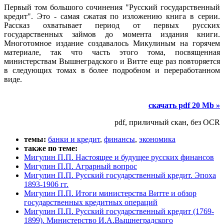
Первый том большого сочинения "Русский государственный
кредит". Это - самая сжатая по изложению книга в серии.
Рассказ охватывает период от первых русских
государственных займов до момента издания книги.
Многотомное издание создавалось Микулиным на горячем
материале, так что часть этого тома, посвященная
министерствам Вышнеградского и Витте еще раз повторяется
в следующих томах в более подробном и переработанном
виде.
скачать pdf 20 Mb »
pdf, приличный скан, без OCR
темы:
банки и кредит
,
финансы
,
экономика
также по теме:
Мигулин П.П. Настоящее и будущее русских финансов
Мигулин П.П. Аграрный вопрос
Мигулин П.П. Русский государственный кредит. Эпоха
1893-1906 гг.
Мигулин П.П. Итоги министерства Витте и обзор
государственных кредитных операций
Мигулин П.П. Русский государственный кредит (1769-
1899). Министерство И.А.Вышнеградского