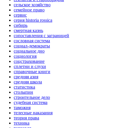
сельское хозяйство
семейное право
сервис
серия historia rossica
сибирь
смертная казнь
сопоставления с заграницей
сословная система
социал-демократы
социальное дно
социология
соцстрахование
сплетни и слухи
справочные книги
средняя азия
средняя школа
статистика
столыпин
строительное дело
судебная система
таможня
телесные наказания
теория права
техника