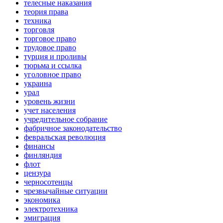
телесные наказания
теория права
техника
торговля
торговое право
трудовое право
турция и проливы
тюрьма и ссылка
уголовное право
украина
урал
уровень жизни
учет населения
учредительное собрание
фабричное законодательство
февральская революция
финансы
финляндия
флот
цензура
черносотенцы
чрезвычайные ситуации
экономика
электротехника
эмиграция