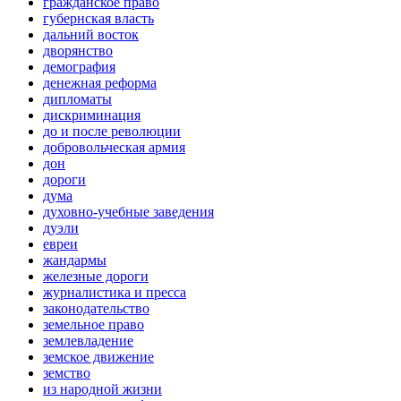
гражданское право
губернская власть
дальний восток
дворянство
демография
денежная реформа
дипломаты
дискриминация
до и после революции
добровольческая армия
дон
дороги
дума
духовно-учебные заведения
дуэли
евреи
жандармы
железные дороги
журналистика и пресса
законодательство
земельное право
землевладение
земское движение
земство
из народной жизни