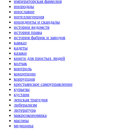
императорская фамилия
инородцы
инославие
интеллигенция
инциденты и скандалы
истории ведомств
история права
история фабрик и заводов
кавказ
кадеты
казаки
книги для простых людей
колчак
контроль
концепции
коррупция
крестьянское самоуправление
курьезы
кустари
ленская трагедия
либерализм
литература
макроэкономика
масоны
медицина