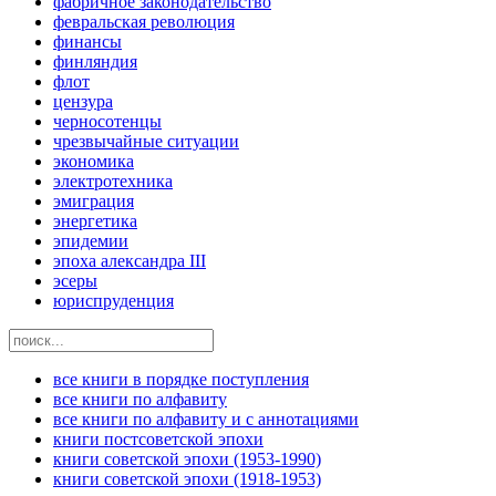
фабричное законодательство
февральская революция
финансы
финляндия
флот
цензура
черносотенцы
чрезвычайные ситуации
экономика
электротехника
эмиграция
энергетика
эпидемии
эпоха александра III
эсеры
юриспруденция
все книги в порядке поступления
все книги по алфавиту
все книги по алфавиту и с аннотациями
книги постсоветской эпохи
книги советской эпохи (1953-1990)
книги советской эпохи (1918-1953)