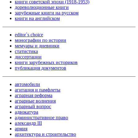
книги советской эпохи (1918-1953)
дореволюционные книги
зарубежные книги на русском
книги на английском
editor`s choice
монографии по истории
мемуары и дневники
статистика
диссертации
книги зарубежных историков
публикация документов
автомобили
агитация и памфлеты
аграрная реформа
аграрные волнения
аграрный вопрос
адвокатура
административное право
александр III
армия
архитектура и строительство