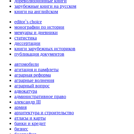
дореволюционные книги
зарубежные книги на русском
книги на английском
editor`s choice
монографии по истории
мемуары и дневники
статистика
диссертации
книги зарубежных историков
публикация документов
автомобили
агитация и памфлеты
аграрная реформа
аграрные волнения
аграрный вопрос
адвокатура
административное право
александр III
армия
архитектура и строительство
атласы и карты
банки и кредит
бизнес