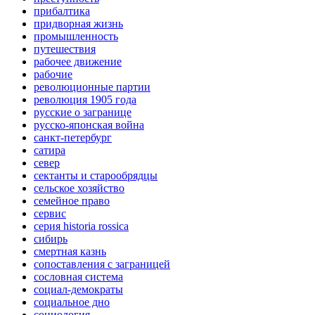
прибалтика
придворная жизнь
промышленность
путешествия
рабочее движение
рабочие
революционные партии
революция 1905 года
русские о загранице
русско-японская война
санкт-петербург
сатира
север
сектанты и старообрядцы
сельское хозяйство
семейное право
сервис
серия historia rossica
сибирь
смертная казнь
сопоставления с заграницей
сословная система
социал-демократы
социальное дно
социология