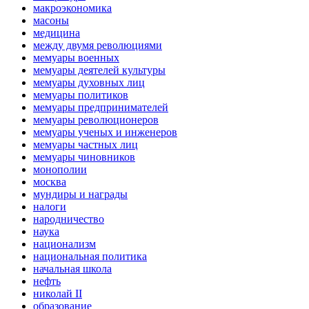
макроэкономика
масоны
медицина
между двумя революциями
мемуары военных
мемуары деятелей культуры
мемуары духовных лиц
мемуары политиков
мемуары предпринимателей
мемуары революционеров
мемуары ученых и инженеров
мемуары частных лиц
мемуары чиновников
монополии
москва
мундиры и награды
налоги
народничество
наука
национализм
национальная политика
начальная школа
нефть
николай II
образование