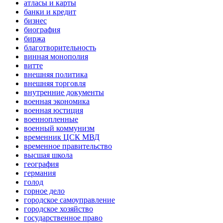
атласы и карты
банки и кредит
бизнес
биография
биржа
благотворительность
винная монополия
витте
внешняя политика
внешняя торговля
внутренние документы
военная экономика
военная юстиция
военнопленные
военный коммунизм
временник ЦСК МВД
временное правительство
высшая школа
география
германия
голод
горное дело
городское самоуправление
городское хозяйство
государственное право