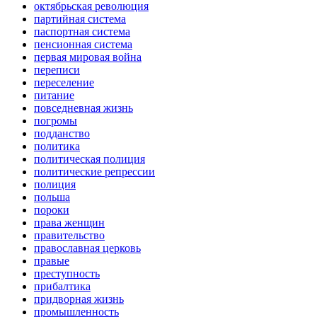
октябрьская революция
партийная система
паспортная система
пенсионная система
первая мировая война
переписи
переселение
питание
повседневная жизнь
погромы
подданство
политика
политическая полиция
политические репрессии
полиция
польша
пороки
права женщин
правительство
православная церковь
правые
преступность
прибалтика
придворная жизнь
промышленность