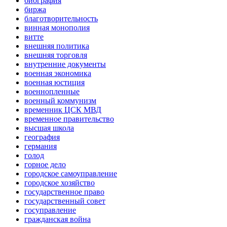
биография
биржа
благотворительность
винная монополия
витте
внешняя политика
внешняя торговля
внутренние документы
военная экономика
военная юстиция
военнопленные
военный коммунизм
временник ЦСК МВД
временное правительство
высшая школа
география
германия
голод
горное дело
городское самоуправление
городское хозяйство
государственное право
государственный совет
госуправление
гражданская война