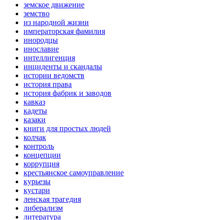
земское движение
земство
из народной жизни
императорская фамилия
инородцы
инославие
интеллигенция
инциденты и скандалы
истории ведомств
история права
история фабрик и заводов
кавказ
кадеты
казаки
книги для простых людей
колчак
контроль
концепции
коррупция
крестьянское самоуправление
курьезы
кустари
ленская трагедия
либерализм
литература