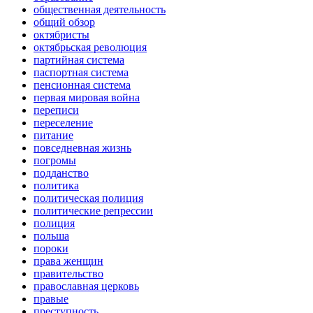
общественная деятельность
общий обзор
октябристы
октябрьская революция
партийная система
паспортная система
пенсионная система
первая мировая война
переписи
переселение
питание
повседневная жизнь
погромы
подданство
политика
политическая полиция
политические репрессии
полиция
польша
пороки
права женщин
правительство
православная церковь
правые
преступность