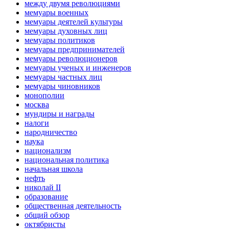
между двумя революциями
мемуары военных
мемуары деятелей культуры
мемуары духовных лиц
мемуары политиков
мемуары предпринимателей
мемуары революционеров
мемуары ученых и инженеров
мемуары частных лиц
мемуары чиновников
монополии
москва
мундиры и награды
налоги
народничество
наука
национализм
национальная политика
начальная школа
нефть
николай II
образование
общественная деятельность
общий обзор
октябристы