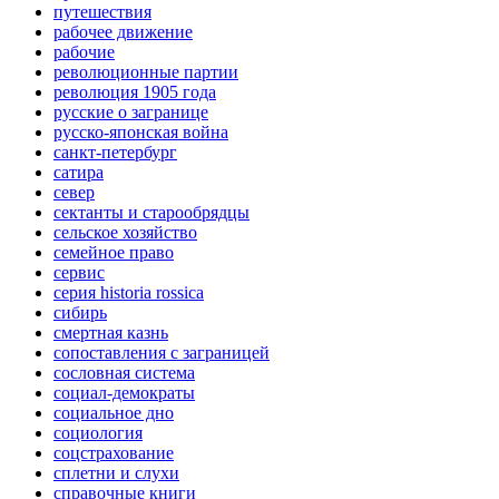
путешествия
рабочее движение
рабочие
революционные партии
революция 1905 года
русские о загранице
русско-японская война
санкт-петербург
сатира
север
сектанты и старообрядцы
сельское хозяйство
семейное право
сервис
серия historia rossica
сибирь
смертная казнь
сопоставления с заграницей
сословная система
социал-демократы
социальное дно
социология
соцстрахование
сплетни и слухи
справочные книги