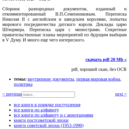
Сборник разнородных документов, изданный и
откомментированный В.П.Семенниковым. Переписка
Николая II с английским и шведским королями, попытка
мирового посредничества датского короля. Доклады царю
Штюрмера. Переписка царя с министрами. Секретные
правительственные планы мероприятий по будущим выборам
в V Думу. И много еще чего интересного.
скачать pdf 20 Mb »
pdf, хороший скан, без OCR
темы:
внутренние документы
,
первая мировая война
,
политика
< previous
next >
все книги в порядке поступления
все книги по алфавиту
все книги по алфавиту и с аннотациями
книги постсоветской эпохи
книги советской эпохи (1953-1990)