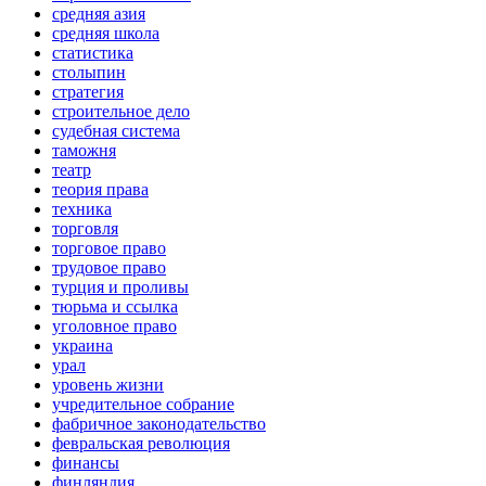
средняя азия
средняя школа
статистика
столыпин
стратегия
строительное дело
судебная система
таможня
театр
теория права
техника
торговля
торговое право
трудовое право
турция и проливы
тюрьма и ссылка
уголовное право
украина
урал
уровень жизни
учредительное собрание
фабричное законодательство
февральская революция
финансы
финляндия