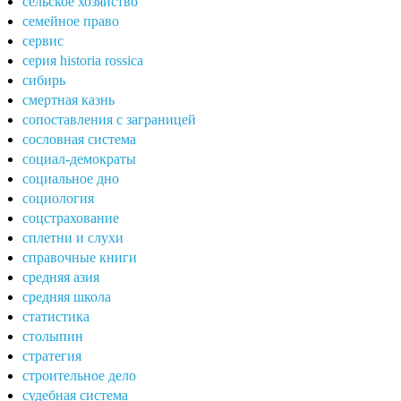
сельское хозяйство
семейное право
сервис
серия historia rossica
сибирь
смертная казнь
сопоставления с заграницей
сословная система
социал-демократы
социальное дно
социология
соцстрахование
сплетни и слухи
справочные книги
средняя азия
средняя школа
статистика
столыпин
стратегия
строительное дело
судебная система