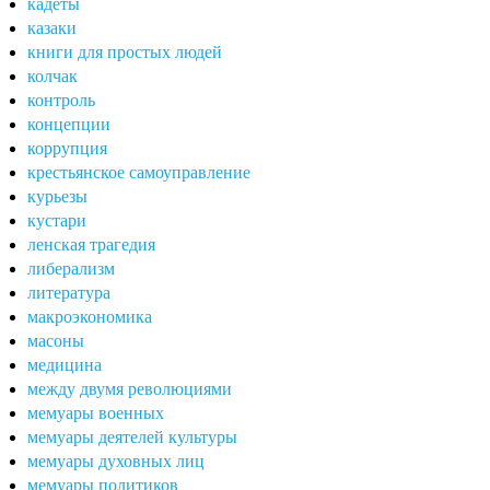
кадеты
казаки
книги для простых людей
колчак
контроль
концепции
коррупция
крестьянское самоуправление
курьезы
кустари
ленская трагедия
либерализм
литература
макроэкономика
масоны
медицина
между двумя революциями
мемуары военных
мемуары деятелей культуры
мемуары духовных лиц
мемуары политиков