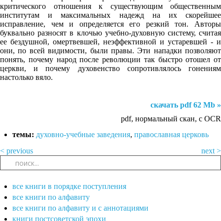
критического отношения к существующим общественным
институтам и максимальных надежд на их скорейшее
исправление, чем и определяется его резкий тон. Авторы
буквально разносят в клочью учебно-духовную систему, считая
ее бездушной, омертвевшей, неэффективной и устаревшей - и
они, по всей видимости, были правы. Эти нападки позволяют
понять, почему народ после революции так быстро отошел от
церкви, и почему духовенство сопротивлялось гонениям
настолько вяло.
скачать pdf 62 Mb »
pdf, нормальный скан, с OCR
темы:
духовно-учебные заведения
,
православная церковь
< previous
next >
все книги в порядке поступления
все книги по алфавиту
все книги по алфавиту и с аннотациями
книги постсоветской эпохи