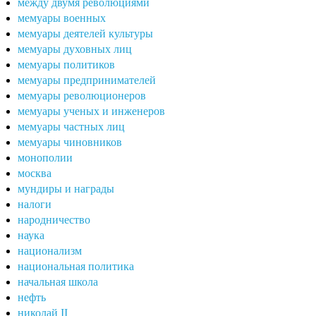
между двумя революциями
мемуары военных
мемуары деятелей культуры
мемуары духовных лиц
мемуары политиков
мемуары предпринимателей
мемуары революционеров
мемуары ученых и инженеров
мемуары частных лиц
мемуары чиновников
монополии
москва
мундиры и награды
налоги
народничество
наука
национализм
национальная политика
начальная школа
нефть
николай II