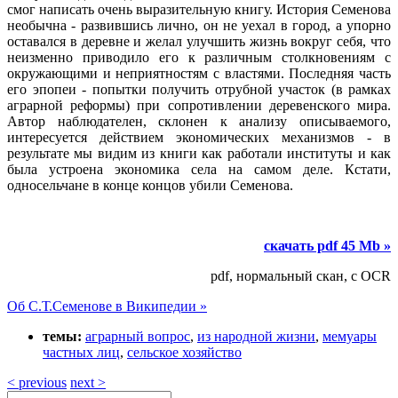
смог написать очень выразительную книгу. История Семенова
необычна - развившись лично, он не уехал в город, а упорно
оставался в деревне и желал улучшить жизнь вокруг себя, что
неизменно приводило его к различным столкновениям с
окружающими и неприятностям с властями. Последняя часть
его эпопеи - попытки получить отрубной участок (в рамках
аграрной реформы) при сопротивлении деревенского мира.
Автор наблюдателен, склонен к анализу описываемого,
интересуется действием экономических механизмов - в
результате мы видим из книги как работали институты и как
была устроена экономика села на самом деле. Кстати,
односельчане в конце концов убили Семенова.
скачать pdf 45 Mb »
pdf, нормальный скан, с OCR
Об С.Т.Семенове в Википедии »
темы:
аграрный вопрос
,
из народной жизни
,
мемуары
частных лиц
,
сельское хозяйство
< previous
next >