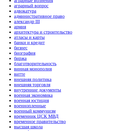
аграрные волнения
аграрный вопрос
адвокатура
административное право
александр III
армия
архитектура и строительство
атласы и карты
банки и кредит
бизнес
биография
биржа
благотворительность
винная монополия
витте
внешняя политика
внешняя торговля
внутренние документы
военная экономика
военная юстиция
военнопленные
военный коммунизм
временник ЦСК МВД
временное правительство
высшая школа