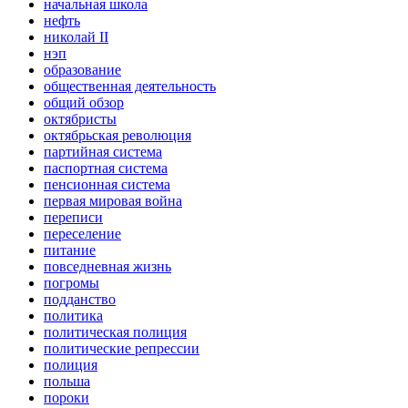
начальная школа
нефть
николай II
нэп
образование
общественная деятельность
общий обзор
октябристы
октябрьская революция
партийная система
паспортная система
пенсионная система
первая мировая война
переписи
переселение
питание
повседневная жизнь
погромы
подданство
политика
политическая полиция
политические репрессии
полиция
польша
пороки