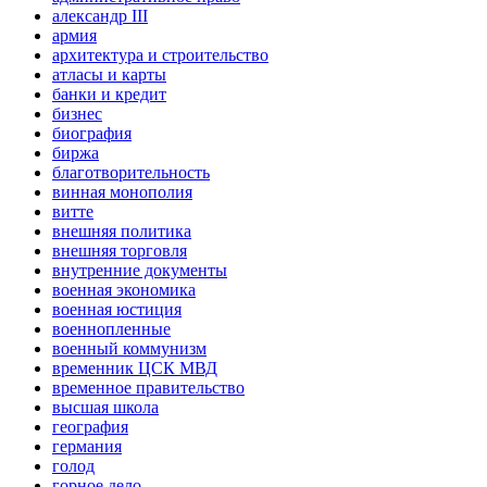
александр III
армия
архитектура и строительство
атласы и карты
банки и кредит
бизнес
биография
биржа
благотворительность
винная монополия
витте
внешняя политика
внешняя торговля
внутренние документы
военная экономика
военная юстиция
военнопленные
военный коммунизм
временник ЦСК МВД
временное правительство
высшая школа
география
германия
голод
горное дело