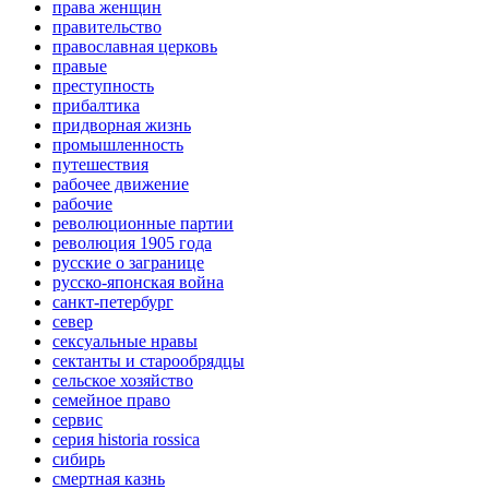
права женщин
правительство
православная церковь
правые
преступность
прибалтика
придворная жизнь
промышленность
путешествия
рабочее движение
рабочие
революционные партии
революция 1905 года
русские о загранице
русско-японская война
санкт-петербург
север
сексуальные нравы
сектанты и старообрядцы
сельское хозяйство
семейное право
сервис
серия historia rossica
сибирь
смертная казнь