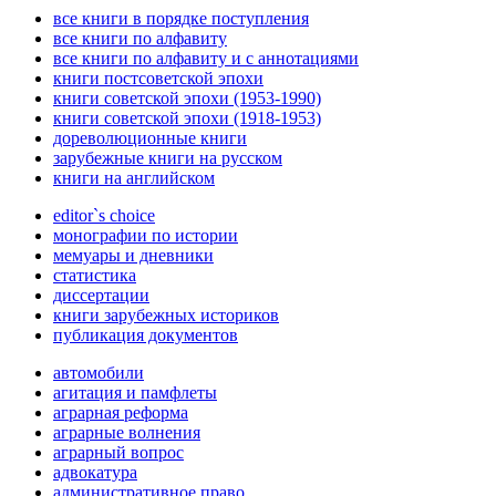
все книги в порядке поступления
все книги по алфавиту
все книги по алфавиту и с аннотациями
книги постсоветской эпохи
книги советской эпохи (1953-1990)
книги советской эпохи (1918-1953)
дореволюционные книги
зарубежные книги на русском
книги на английском
editor`s choice
монографии по истории
мемуары и дневники
статистика
диссертации
книги зарубежных историков
публикация документов
автомобили
агитация и памфлеты
аграрная реформа
аграрные волнения
аграрный вопрос
адвокатура
административное право