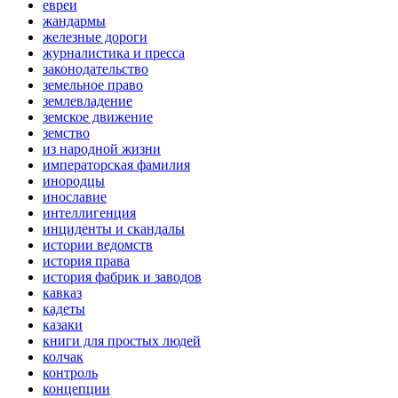
евреи
жандармы
железные дороги
журналистика и пресса
законодательство
земельное право
землевладение
земское движение
земство
из народной жизни
императорская фамилия
инородцы
инославие
интеллигенция
инциденты и скандалы
истории ведомств
история права
история фабрик и заводов
кавказ
кадеты
казаки
книги для простых людей
колчак
контроль
концепции