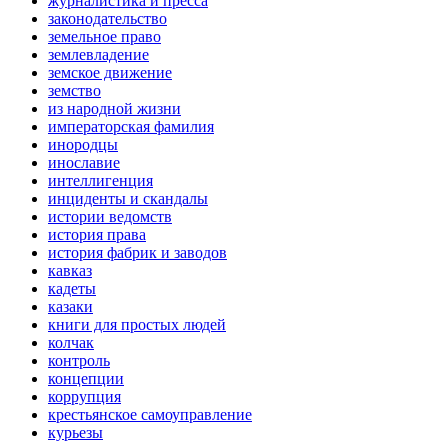
журналистика и пресса
законодательство
земельное право
землевладение
земское движение
земство
из народной жизни
императорская фамилия
инородцы
инославие
интеллигенция
инциденты и скандалы
истории ведомств
история права
история фабрик и заводов
кавказ
кадеты
казаки
книги для простых людей
колчак
контроль
концепции
коррупция
крестьянское самоуправление
курьезы