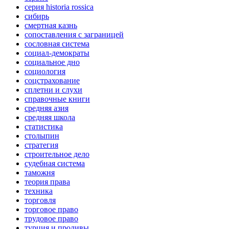
серия historia rossica
сибирь
смертная казнь
сопоставления с заграницей
сословная система
социал-демократы
социальное дно
социология
соцстрахование
сплетни и слухи
справочные книги
средняя азия
средняя школа
статистика
столыпин
стратегия
строительное дело
судебная система
таможня
теория права
техника
торговля
торговое право
трудовое право
турция и проливы