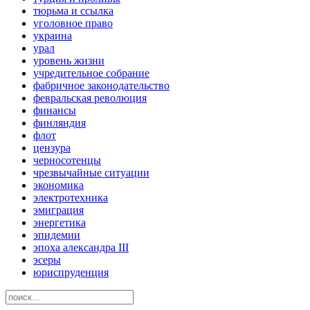
тюрьма и ссылка
уголовное право
украина
урал
уровень жизни
учредительное собрание
фабричное законодательство
февральская революция
финансы
финляндия
флот
цензура
черносотенцы
чрезвычайные ситуации
экономика
электротехника
эмиграция
энергетика
эпидемии
эпоха александра III
эсеры
юриспруденция