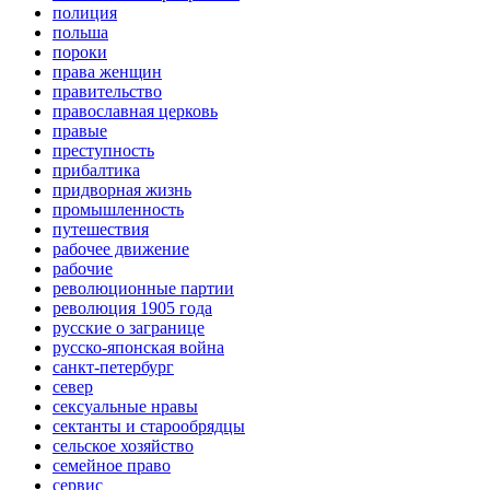
полиция
польша
пороки
права женщин
правительство
православная церковь
правые
преступность
прибалтика
придворная жизнь
промышленность
путешествия
рабочее движение
рабочие
революционные партии
революция 1905 года
русские о загранице
русско-японская война
санкт-петербург
север
сексуальные нравы
сектанты и старообрядцы
сельское хозяйство
семейное право
сервис