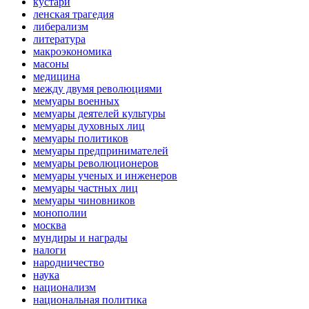
кустари
ленская трагедия
либерализм
литература
макроэкономика
масоны
медицина
между двумя революциями
мемуары военных
мемуары деятелей культуры
мемуары духовных лиц
мемуары политиков
мемуары предпринимателей
мемуары революционеров
мемуары ученых и инженеров
мемуары частных лиц
мемуары чиновников
монополии
москва
мундиры и награды
налоги
народничество
наука
национализм
национальная политика