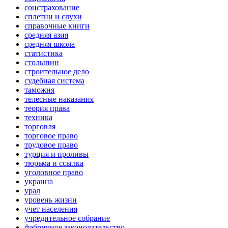
соцстрахование
сплетни и слухи
справочные книги
средняя азия
средняя школа
статистика
столыпин
строительное дело
судебная система
таможня
телесные наказания
теория права
техника
торговля
торговое право
трудовое право
турция и проливы
тюрьма и ссылка
уголовное право
украина
урал
уровень жизни
учет населения
учредительное собрание
фабричное законодательство