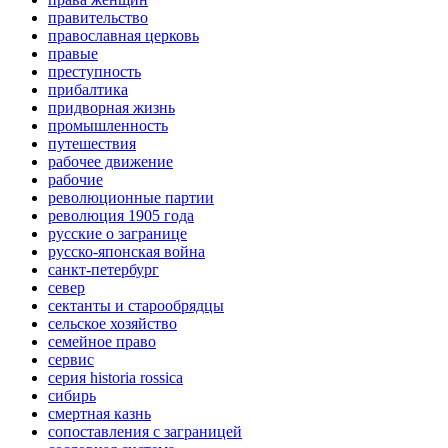
правительство
православная церковь
правые
преступность
прибалтика
придворная жизнь
промышленность
путешествия
рабочее движение
рабочие
революционные партии
революция 1905 года
русские о загранице
русско-японская война
санкт-петербург
север
сектанты и старообрядцы
сельское хозяйство
семейное право
сервис
серия historia rossica
сибирь
смертная казнь
сопоставления с заграницей