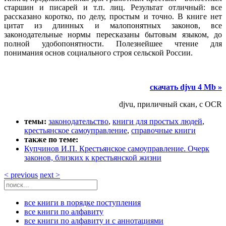
старшин и писарей и т.п. лиц. Результат отличный: все
рассказано коротко, по делу, простым и точно. В книге нет
цитат из длинных и малопонятных законов, все
законодательные нормы пересказаны бытовым языком, до
полной удобопонятности. Полезнейшее чтение для
понимания основ социального строя сельской России.
скачать djvu 4 Mb »
djvu, приличный скан, с OCR
темы:
законодательство
,
книги для простых людей
,
крестьянское самоуправление
,
справочные книги
также по теме:
Купчинов И.П. Крестьянское самоуправление. Очерк
законов, близких к крестьянской жизни
< previous
next >
все книги в порядке поступления
все книги по алфавиту
все книги по алфавиту и с аннотациями