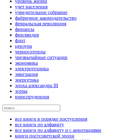
уровень жизни
учет населения
учредительное собрание
фабричное законодательство
февральская революция
финансы
финляндия
флот
цензура
черносотенцы
чрезвычайные ситуации
экономика
электротехника
эмиграция
энергетика
эпоха александра III
эсеры
юриспруденция
все книги в порядке поступления
все книги по алфавиту
все книги по алфавиту и с аннотациями
книги постсоветской эпохи