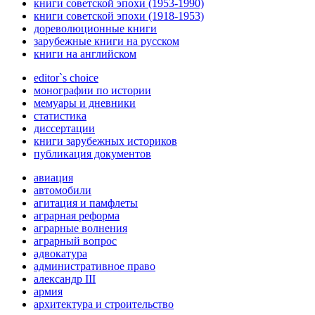
книги советской эпохи (1953-1990)
книги советской эпохи (1918-1953)
дореволюционные книги
зарубежные книги на русском
книги на английском
editor`s choice
монографии по истории
мемуары и дневники
статистика
диссертации
книги зарубежных историков
публикация документов
авиация
автомобили
агитация и памфлеты
аграрная реформа
аграрные волнения
аграрный вопрос
адвокатура
административное право
александр III
армия
архитектура и строительство