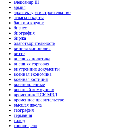
александр III
армия
архитектура и строительство
атласы и карты
банки и кредит
бизнес
биография
биржа
благотворительность
винная монополия
витте
внешняя политика
внешняя торговля
внутренние документы
военная экономика
военная юстиция
военнопленные
военный коммунизм
временник ЦСК МВД
временное правительство
высшая школа
география
германия
голод
горное дело