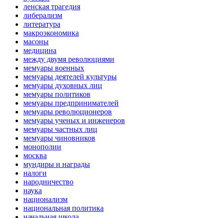
ленская трагедия
либерализм
литература
макроэкономика
масоны
медицина
между двумя революциями
мемуары военных
мемуары деятелей культуры
мемуары духовных лиц
мемуары политиков
мемуары предпринимателей
мемуары революционеров
мемуары ученых и инженеров
мемуары частных лиц
мемуары чиновников
монополии
москва
мундиры и награды
налоги
народничество
наука
национализм
национальная политика
начальная школа