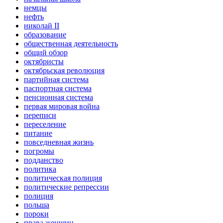
немцы
нефть
николай II
образование
общественная деятельность
общий обзор
октябристы
октябрьская революция
партийная система
паспортная система
пенсионная система
первая мировая война
переписи
переселение
питание
повседневная жизнь
погромы
подданство
политика
политическая полиция
политические репрессии
полиция
польша
пороки
права женщин