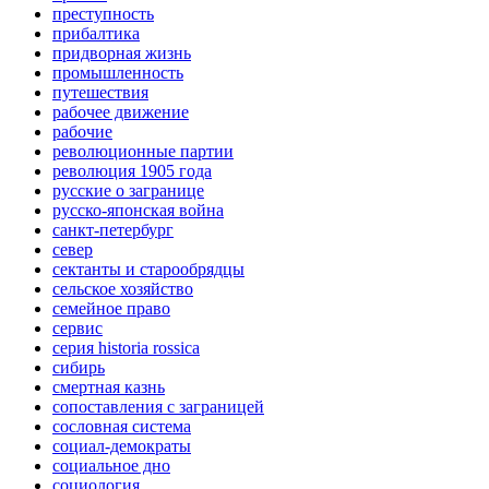
преступность
прибалтика
придворная жизнь
промышленность
путешествия
рабочее движение
рабочие
революционные партии
революция 1905 года
русские о загранице
русско-японская война
санкт-петербург
север
сектанты и старообрядцы
сельское хозяйство
семейное право
сервис
серия historia rossica
сибирь
смертная казнь
сопоставления с заграницей
сословная система
социал-демократы
социальное дно
социология