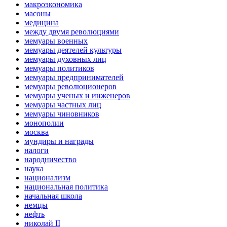
макроэкономика
масоны
медицина
между двумя революциями
мемуары военных
мемуары деятелей культуры
мемуары духовных лиц
мемуары политиков
мемуары предпринимателей
мемуары революционеров
мемуары ученых и инженеров
мемуары частных лиц
мемуары чиновников
монополии
москва
мундиры и награды
налоги
народничество
наука
национализм
национальная политика
начальная школа
немцы
нефть
николай II