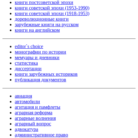
книги постсоветской эпохи
книги советской эпохи (1953-1990)
книги советской эпохи (1918-1953)
дореволюционные книги
зарубежные книги на русском
книги на английском
editor`s choice
монографии по истории
мемуары и дневники
статистика
диссертации
книги зарубежных историков
публикация документов
авиация
автомобили
агитация и памфлеты
аграрная реформа
аграрные волнения
аграрный вопрос
адвокатура
административное право