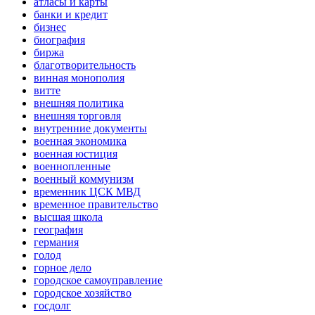
атласы и карты
банки и кредит
бизнес
биография
биржа
благотворительность
винная монополия
витте
внешняя политика
внешняя торговля
внутренние документы
военная экономика
военная юстиция
военнопленные
военный коммунизм
временник ЦСК МВД
временное правительство
высшая школа
география
германия
голод
горное дело
городское самоуправление
городское хозяйство
госдолг