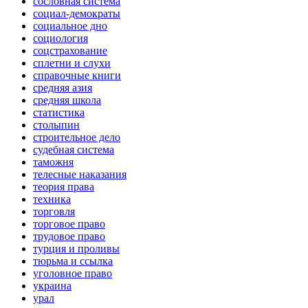
сословная система
социал-демократы
социальное дно
социология
соцстрахование
сплетни и слухи
справочные книги
средняя азия
средняя школа
статистика
столыпин
строительное дело
судебная система
таможня
телесные наказания
теория права
техника
торговля
торговое право
трудовое право
турция и проливы
тюрьма и ссылка
уголовное право
украина
урал