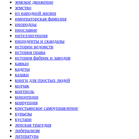
земское движение
земство
из народной жизни
императорская фамилия
инородцы
инославие
интеллигенция
инциденты и скандалы
истории ведомств
история права
история фабрик и заводов
кавказ
кадеты
казаки
книги для простых людей
колчак
контроль
концепции
коррупция
крестьянское самоуправление
курьезы
кустари
ленская трагедия
либерализм
литература