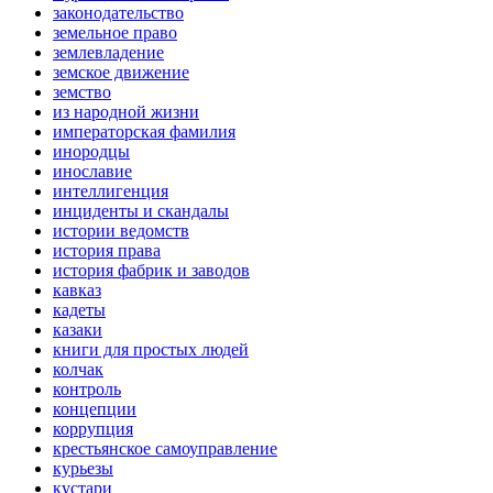
законодательство
земельное право
землевладение
земское движение
земство
из народной жизни
императорская фамилия
инородцы
инославие
интеллигенция
инциденты и скандалы
истории ведомств
история права
история фабрик и заводов
кавказ
кадеты
казаки
книги для простых людей
колчак
контроль
концепции
коррупция
крестьянское самоуправление
курьезы
кустари