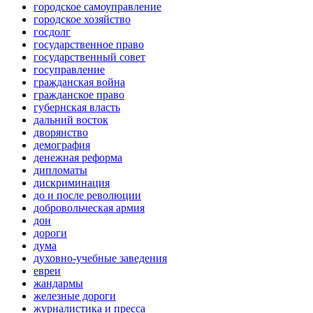
городское самоуправление
городское хозяйство
госдолг
государственное право
государственный совет
госуправление
гражданская война
гражданское право
губернская власть
дальний восток
дворянство
демография
денежная реформа
дипломаты
дискриминация
до и после революции
добровольческая армия
дон
дороги
дума
духовно-учебные заведения
евреи
жандармы
железные дороги
журналистика и пресса