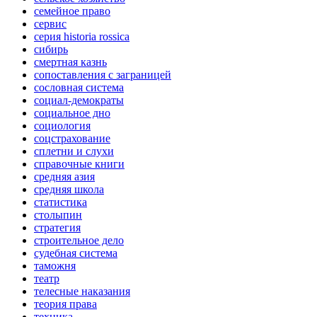
семейное право
сервис
серия historia rossica
сибирь
смертная казнь
сопоставления с заграницей
сословная система
социал-демократы
социальное дно
социология
соцстрахование
сплетни и слухи
справочные книги
средняя азия
средняя школа
статистика
столыпин
стратегия
строительное дело
судебная система
таможня
театр
телесные наказания
теория права
техника