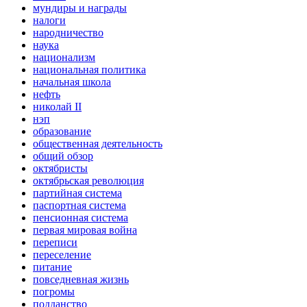
мундиры и награды
налоги
народничество
наука
национализм
национальная политика
начальная школа
нефть
николай II
нэп
образование
общественная деятельность
общий обзор
октябристы
октябрьская революция
партийная система
паспортная система
пенсионная система
первая мировая война
переписи
переселение
питание
повседневная жизнь
погромы
подданство