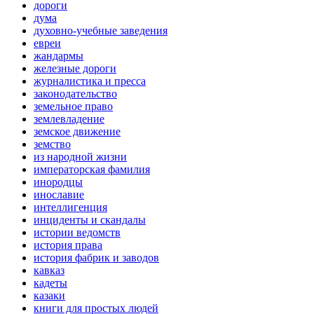
дороги
дума
духовно-учебные заведения
евреи
жандармы
железные дороги
журналистика и пресса
законодательство
земельное право
землевладение
земское движение
земство
из народной жизни
императорская фамилия
инородцы
инославие
интеллигенция
инциденты и скандалы
истории ведомств
история права
история фабрик и заводов
кавказ
кадеты
казаки
книги для простых людей