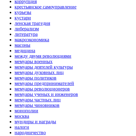
коррупция
крестьянское самоуправление
курьезы
кустари
ленская трагедия
либерализм
литература
макроэкономика
масоны
медицина
между двумя революциями
мемуары военных
мемуары деятелей культуры
мемуары духовных лиц
мемуары политиков
мемуары предпринимателей
мемуары революционеров
мемуары ученых и инженеров
мемуары частных лиц
мемуары чиновников
монополии
москва
мундиры и награды
налоги
народничество