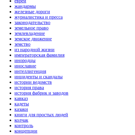
евреи
жандармы
железные дороги
журналистика и пресса
законодательство
земельное право
землевладение
земское движение
земство
из народной жизни
императорская фамилия
инородцы
инославие
интеллигенция
инциденты и скандалы
истории ведомств
история права
история фабрик и заводов
кавказ
кадеты
казаки
книги для простых людей
колчак
контроль
концепции