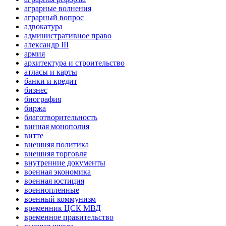
аграрные волнения
аграрный вопрос
адвокатура
административное право
александр III
армия
архитектура и строительство
атласы и карты
банки и кредит
бизнес
биография
биржа
благотворительность
винная монополия
витте
внешняя политика
внешняя торговля
внутренние документы
военная экономика
военная юстиция
военнопленные
военный коммунизм
временник ЦСК МВД
временное правительство