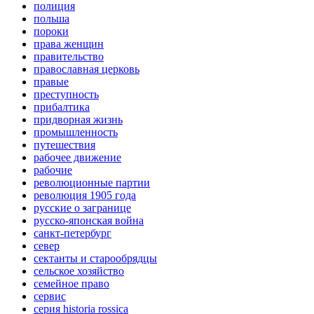
полиция
польша
пороки
права женщин
правительство
православная церковь
правые
преступность
прибалтика
придворная жизнь
промышленность
путешествия
рабочее движение
рабочие
революционные партии
революция 1905 года
русские о загранице
русско-японская война
санкт-петербург
север
сектанты и старообрядцы
сельское хозяйство
семейное право
сервис
серия historia rossica