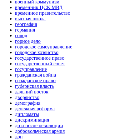
военный коммунизм
временник ЦСК МВД
временное правительство
высшая школа
география
германия
голод
горное дело
городское самоуправление
городское хозяйство
государственное право
государственный совет
госуправление
гражданская война
гражданское право
губернская власть
дальний восток
дворянство
демография
денежная реформа
дипломаты
дискриминация
до и после революции
добровольческая армия
дон