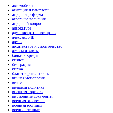
автомобили
агитация и памфлеты
аграрная реформа
аграрные волнения
аграрный вопрос
адвокатура
административное право
александр III
армия
архитектура и строительство
атласы и карты
банки и кредит
бизнес
биография
биржа
благотворительность
винная монополия
витте
внешняя политика
внешняя торговля
внутренние документы
военная экономика
военная юстиция
военнопленные