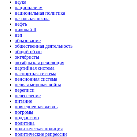
наука
национализм
национальная политика
начальная школа
нефть
николай II
нэп
образование
общественная деятельность
общий обзор
октябристы
октябрьская революция
партийная система
паспортная система
пенсионная система
первая мировая война
переписи
переселение
питание
повседневная жизнь
погромы
подданство
политика
политическая полиция
политические репрессии