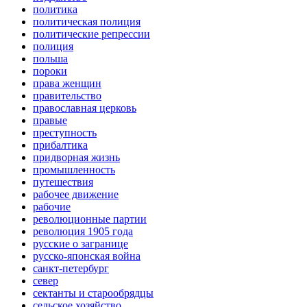
политика
политическая полиция
политические репрессии
полиция
польша
пороки
права женщин
правительство
православная церковь
правые
преступность
прибалтика
придворная жизнь
промышленность
путешествия
рабочее движение
рабочие
революционные партии
революция 1905 года
русские о загранице
русско-японская война
санкт-петербург
север
сектанты и старообрядцы
сельское хозяйство