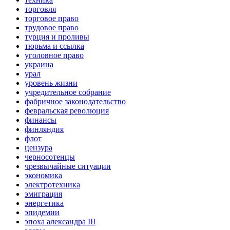
торговля
торговое право
трудовое право
турция и проливы
тюрьма и ссылка
уголовное право
украина
урал
уровень жизни
учредительное собрание
фабричное законодательство
февральская революция
финансы
финляндия
флот
цензура
черносотенцы
чрезвычайные ситуации
экономика
электротехника
эмиграция
энергетика
эпидемии
эпоха александра III