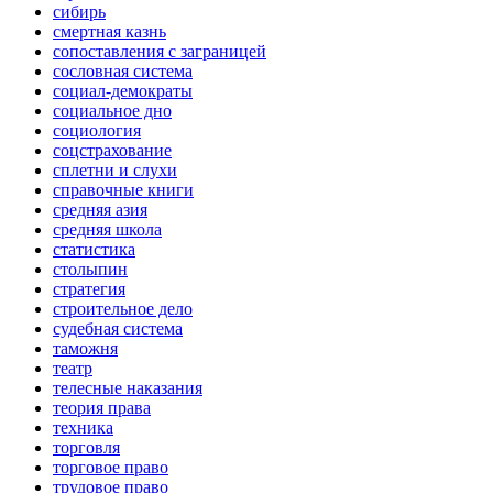
сибирь
смертная казнь
сопоставления с заграницей
сословная система
социал-демократы
социальное дно
социология
соцстрахование
сплетни и слухи
справочные книги
средняя азия
средняя школа
статистика
столыпин
стратегия
строительное дело
судебная система
таможня
театр
телесные наказания
теория права
техника
торговля
торговое право
трудовое право