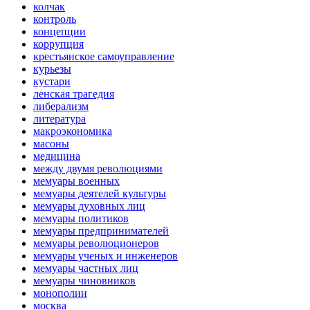
колчак
контроль
концепции
коррупция
крестьянское самоуправление
курьезы
кустари
ленская трагедия
либерализм
литература
макроэкономика
масоны
медицина
между двумя революциями
мемуары военных
мемуары деятелей культуры
мемуары духовных лиц
мемуары политиков
мемуары предпринимателей
мемуары революционеров
мемуары ученых и инженеров
мемуары частных лиц
мемуары чиновников
монополии
москва