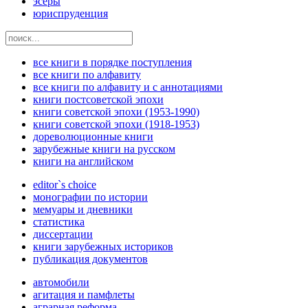
эсеры
юриспруденция
все книги в порядке поступления
все книги по алфавиту
все книги по алфавиту и с аннотациями
книги постсоветской эпохи
книги советской эпохи (1953-1990)
книги советской эпохи (1918-1953)
дореволюционные книги
зарубежные книги на русском
книги на английском
editor`s choice
монографии по истории
мемуары и дневники
статистика
диссертации
книги зарубежных историков
публикация документов
автомобили
агитация и памфлеты
аграрная реформа