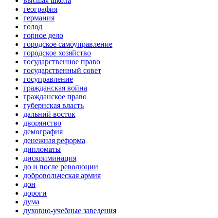
высшая школа
география
германия
голод
горное дело
городское самоуправление
городское хозяйство
государственное право
государственный совет
госуправление
гражданская война
гражданское право
губернская власть
дальний восток
дворянство
демография
денежная реформа
дипломаты
дискриминация
до и после революции
добровольческая армия
дон
дороги
дума
духовно-учебные заведения