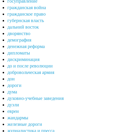
госуправление
гражданская война
гражданское право
губернская власть
дальний восток
дворянство
демография
денежная реформа
дипломаты
дискриминация
до и после революции
добровольческая армия
дон
дороги
дума
духовно-учебные заведения
дуэли
евреи
жандармы
железные дороги
журналистика и пресса