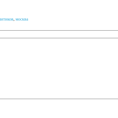
литиков
,
москва