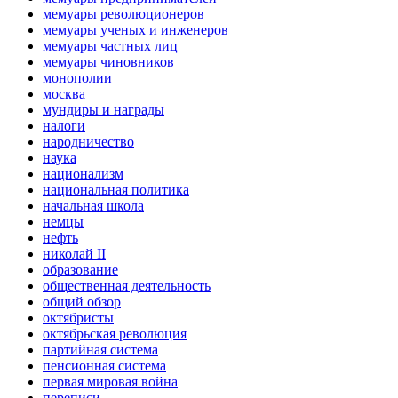
мемуары революционеров
мемуары ученых и инженеров
мемуары частных лиц
мемуары чиновников
монополии
москва
мундиры и награды
налоги
народничество
наука
национализм
национальная политика
начальная школа
немцы
нефть
николай II
образование
общественная деятельность
общий обзор
октябристы
октябрьская революция
партийная система
пенсионная система
первая мировая война
переписи