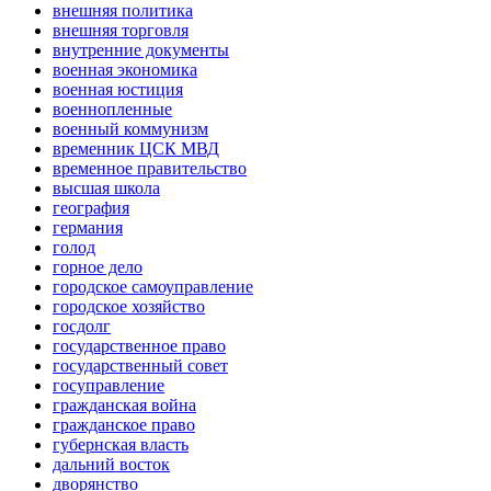
внешняя политика
внешняя торговля
внутренние документы
военная экономика
военная юстиция
военнопленные
военный коммунизм
временник ЦСК МВД
временное правительство
высшая школа
география
германия
голод
горное дело
городское самоуправление
городское хозяйство
госдолг
государственное право
государственный совет
госуправление
гражданская война
гражданское право
губернская власть
дальний восток
дворянство