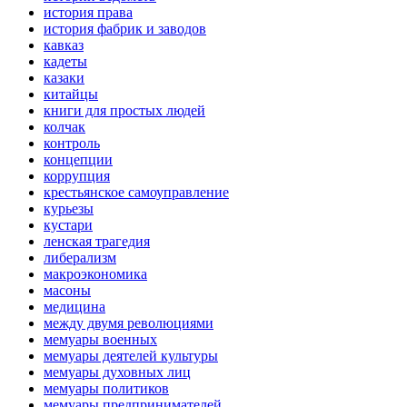
история права
история фабрик и заводов
кавказ
кадеты
казаки
китайцы
книги для простых людей
колчак
контроль
концепции
коррупция
крестьянское самоуправление
курьезы
кустари
ленская трагедия
либерализм
макроэкономика
масоны
медицина
между двумя революциями
мемуары военных
мемуары деятелей культуры
мемуары духовных лиц
мемуары политиков
мемуары предпринимателей