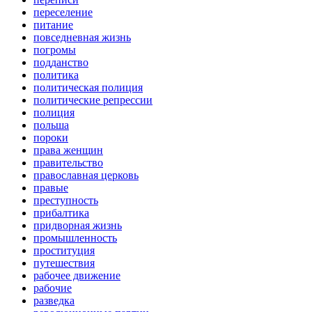
переселение
питание
повседневная жизнь
погромы
подданство
политика
политическая полиция
политические репрессии
полиция
польша
пороки
права женщин
правительство
православная церковь
правые
преступность
прибалтика
придворная жизнь
промышленность
проституция
путешествия
рабочее движение
рабочие
разведка