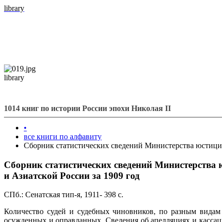
library
library
1014 книг по истории России эпохи Николая II
•
все книги по алфавиту
Сборник статистических сведений Министерства юстиции.
Сборник статистических сведений Министерства ю
и Азиатской России за 1909 год
СПб.: Сенатская тип-я, 1911- 398 с.
Количество судей и судебных чиновников, по разным видам
осужденных и оправданных. Сведения об апелляциях и кассаци