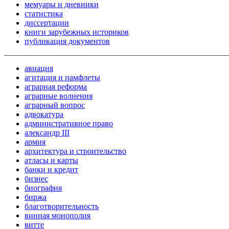
мемуары и дневники
статистика
диссертации
книги зарубежных историков
публикация документов
авиация
агитация и памфлеты
аграрная реформа
аграрные волнения
аграрный вопрос
адвокатура
административное право
александр III
армия
архитектура и строительство
атласы и карты
банки и кредит
бизнес
биография
биржа
благотворительность
винная монополия
витте