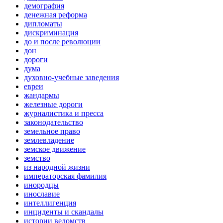
демография
денежная реформа
дипломаты
дискриминация
до и после революции
дон
дороги
дума
духовно-учебные заведения
евреи
жандармы
железные дороги
журналистика и пресса
законодательство
земельное право
землевладение
земское движение
земство
из народной жизни
императорская фамилия
инородцы
инославие
интеллигенция
инциденты и скандалы
истории ведомств