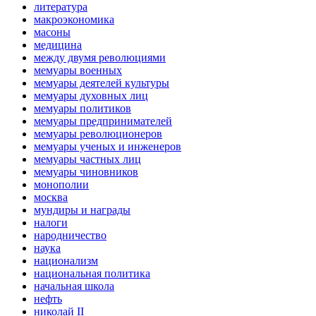
литература
макроэкономика
масоны
медицина
между двумя революциями
мемуары военных
мемуары деятелей культуры
мемуары духовных лиц
мемуары политиков
мемуары предпринимателей
мемуары революционеров
мемуары ученых и инженеров
мемуары частных лиц
мемуары чиновников
монополии
москва
мундиры и награды
налоги
народничество
наука
национализм
национальная политика
начальная школа
нефть
николай II