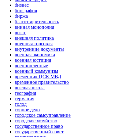
бизнес
биография
биржа
благотворительность
винная монополия
витте
внешняя политика
внешняя торговля
внутренние документы
военная экономика
военная юстиция
военнопленные
военный коммунизм
временник ЦСК МВД
временное правительство
высшая школа
география
германия
голод
горное дело
городское самоуправление
городское хозяйство
государственное право
государственный совет