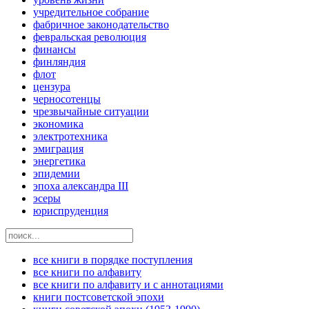
учредительное собрание
фабричное законодательство
февральская революция
финансы
финляндия
флот
цензура
черносотенцы
чрезвычайные ситуации
экономика
электротехника
эмиграция
энергетика
эпидемии
эпоха александра III
эсеры
юриспруденция
все книги в порядке поступления
все книги по алфавиту
все книги по алфавиту и с аннотациями
книги постсоветской эпохи