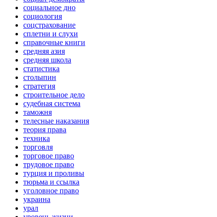
социальное дно
социология
соцстрахование
сплетни и слухи
справочные книги
средняя азия
средняя школа
статистика
столыпин
стратегия
строительное дело
судебная система
таможня
телесные наказания
теория права
техника
торговля
торговое право
трудовое право
турция и проливы
тюрьма и ссылка
уголовное право
украина
урал
уровень жизни