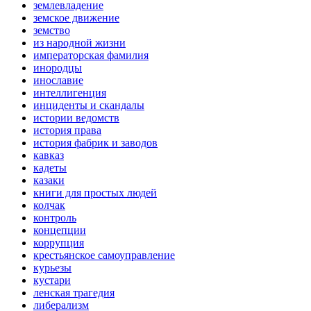
землевладение
земское движение
земство
из народной жизни
императорская фамилия
инородцы
инославие
интеллигенция
инциденты и скандалы
истории ведомств
история права
история фабрик и заводов
кавказ
кадеты
казаки
книги для простых людей
колчак
контроль
концепции
коррупция
крестьянское самоуправление
курьезы
кустари
ленская трагедия
либерализм