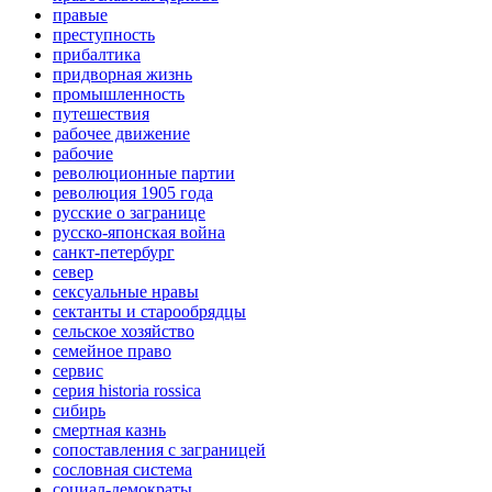
правые
преступность
прибалтика
придворная жизнь
промышленность
путешествия
рабочее движение
рабочие
революционные партии
революция 1905 года
русские о загранице
русско-японская война
санкт-петербург
север
сексуальные нравы
сектанты и старообрядцы
сельское хозяйство
семейное право
сервис
серия historia rossica
сибирь
смертная казнь
сопоставления с заграницей
сословная система
социал-демократы