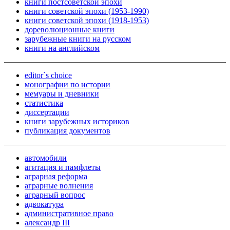
книги постсоветской эпохи
книги советской эпохи (1953-1990)
книги советской эпохи (1918-1953)
дореволюционные книги
зарубежные книги на русском
книги на английском
editor`s choice
монографии по истории
мемуары и дневники
статистика
диссертации
книги зарубежных историков
публикация документов
автомобили
агитация и памфлеты
аграрная реформа
аграрные волнения
аграрный вопрос
адвокатура
административное право
александр III