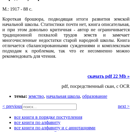
М.: 1917 - 88 с.
Короткая брошюра, подводящая итоги развития земской
начальной школы. Статистики почти нет, книга описательная,
и при этом довольно критичная - автор не ограничивается
традиционной похвалой трудов земств и замечает
многочисленные недостатки старой народной школы. Книга
отличается сбалансированными суждениями и комплексным
подходам к проблемам, так что ее несомненно можно
рекомендовать для чтения.
скачать pdf 22 Mb »
pdf, посредственный скан, с OCR
темы:
земство
,
начальная школа
,
образование
< previous
next >
все книги в порядке поступления
все книги по алфавиту
все книги по алфавиту и с аннотациями