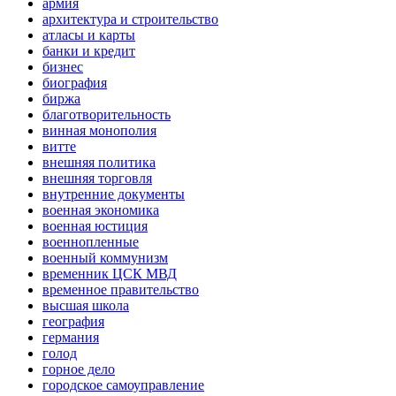
армия
архитектура и строительство
атласы и карты
банки и кредит
бизнес
биография
биржа
благотворительность
винная монополия
витте
внешняя политика
внешняя торговля
внутренние документы
военная экономика
военная юстиция
военнопленные
военный коммунизм
временник ЦСК МВД
временное правительство
высшая школа
география
германия
голод
горное дело
городское самоуправление