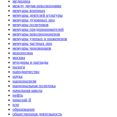
медицина
между двумя революциями
мемуары военных
мемуары деятелей культуры
мемуары духовных лиц
мемуары политиков
мемуары предпринимателей
мемуары революционеров
мемуары ученых и инженеров
мемуары частных лиц
мемуары чиновников
монополии
москва
мундиры и награды
налоги
народничество
наука
национализм
национальная политика
начальная школа
нефть
николай II
нэп
образование
общественная деятельность