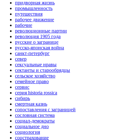
придворная жизнь
промышленность
путешествия
рабочее движение
рабочие
революционные партии
революция 1905 года
русские о загранице
русско-японская война
санкт-петербург
север
сексуальные нравы
сектанты и старообрядцы
сельское хозяйство
семейное право
сервис
серия historia rossica
сибирь
смертная казнь
сопоставления с заграницей
сословная система
социал-демократы
социальное дно
социология
соцстрахование