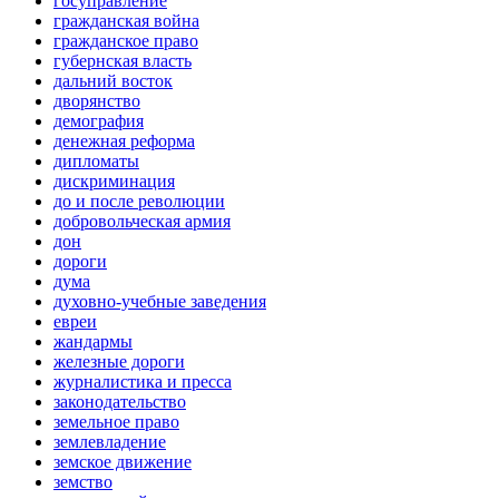
госуправление
гражданская война
гражданское право
губернская власть
дальний восток
дворянство
демография
денежная реформа
дипломаты
дискриминация
до и после революции
добровольческая армия
дон
дороги
дума
духовно-учебные заведения
евреи
жандармы
железные дороги
журналистика и пресса
законодательство
земельное право
землевладение
земское движение
земство