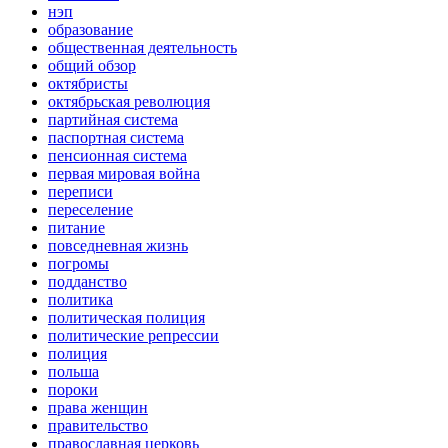
нэп
образование
общественная деятельность
общий обзор
октябристы
октябрьская революция
партийная система
паспортная система
пенсионная система
первая мировая война
переписи
переселение
питание
повседневная жизнь
погромы
подданство
политика
политическая полиция
политические репрессии
полиция
польша
пороки
права женщин
правительство
православная церковь