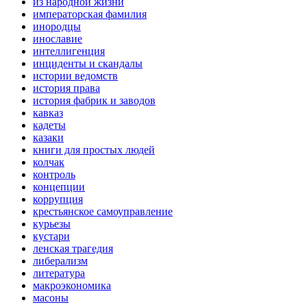
из народной жизни
императорская фамилия
инородцы
инославие
интеллигенция
инциденты и скандалы
истории ведомств
история права
история фабрик и заводов
кавказ
кадеты
казаки
книги для простых людей
колчак
контроль
концепции
коррупция
крестьянское самоуправление
курьезы
кустари
ленская трагедия
либерализм
литература
макроэкономика
масоны