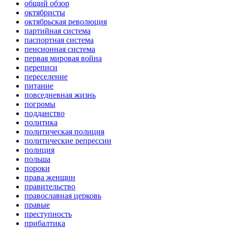
общий обзор
октябристы
октябрьская революция
партийная система
паспортная система
пенсионная система
первая мировая война
переписи
переселение
питание
повседневная жизнь
погромы
подданство
политика
политическая полиция
политические репрессии
полиция
польша
пороки
права женщин
правительство
православная церковь
правые
преступность
прибалтика