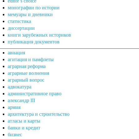
editor`s choice
монографии по истории
мемуары и дневники
статистика
диссертации
книги зарубежных историков
публикация документов
авиация
агитация и памфлеты
аграрная реформа
аграрные волнения
аграрный вопрос
адвокатура
административное право
александр III
армия
архитектура и строительство
атласы и карты
банки и кредит
бизнес