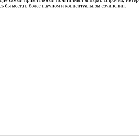
ие самый примитивный понятийный аппарат. Впрочем, интерес в
сь бы места в более научном и концептуальном сочинении.