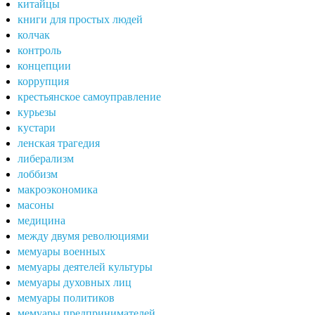
китайцы
книги для простых людей
колчак
контроль
концепции
коррупция
крестьянское самоуправление
курьезы
кустари
ленская трагедия
либерализм
лоббизм
макроэкономика
масоны
медицина
между двумя революциями
мемуары военных
мемуары деятелей культуры
мемуары духовных лиц
мемуары политиков
мемуары предпринимателей