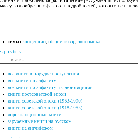
длинные и довольно моралистические рассуждения, использующ
массу разнообразных фактов и подробностей, которым не нашло
темы:
концепции
,
общий обзор
,
экономика
< previous
все книги в порядке поступления
все книги по алфавиту
все книги по алфавиту и с аннотациями
книги постсоветской эпохи
книги советской эпохи (1953-1990)
книги советской эпохи (1918-1953)
дореволюционные книги
зарубежные книги на русском
книги на английском