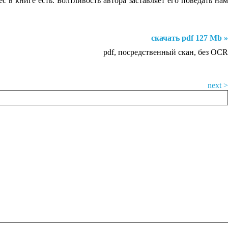
 книге есть. Болтливость автора заставляет его поведать нам
скачать pdf 127 Mb »
pdf, посредственный скан, без OCR
next >