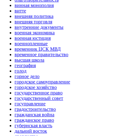
винная монополия
витте
внешняя политика
внешняя торговля
внутренние документы
военная экономика
военная юстиция
военнопленные
временник ЦСК МВД
временное правительство
высшая школа
география
голод
горное дело
городское самоуправление
городское хозяйство
государственное право
государственный совет
госуправление
градостроительство
гражданская война
гражданское право
губернская власть
дальний восток