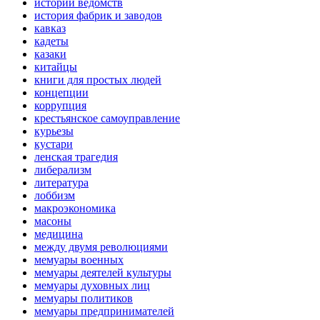
истории ведомств
история фабрик и заводов
кавказ
кадеты
казаки
китайцы
книги для простых людей
концепции
коррупция
крестьянское самоуправление
курьезы
кустари
ленская трагедия
либерализм
литература
лоббизм
макроэкономика
масоны
медицина
между двумя революциями
мемуары военных
мемуары деятелей культуры
мемуары духовных лиц
мемуары политиков
мемуары предпринимателей