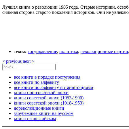
Лучшая книга о революции 1905 года. Старые историки, освобо
сильная сторона старого поколения историков. Они не увлек
темы:
госуправление
,
политика
,
революционные партии
< previous
next >
все книги в порядке поступления
все книги по алфавиту
все книги по алфавиту и с аннотациями
книги постсоветской эпохи
книги советской эпохи (1953-1990)
книги советской эпохи (1918-1953)
дореволюционные книги
зарубежные книги на русском
книги на английском