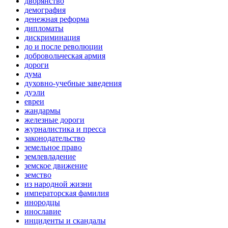
дворянство
демография
денежная реформа
дипломаты
дискриминация
до и после революции
добровольческая армия
дороги
дума
духовно-учебные заведения
дуэли
евреи
жандармы
железные дороги
журналистика и пресса
законодательство
земельное право
землевладение
земское движение
земство
из народной жизни
императорская фамилия
инородцы
инославие
инциденты и скандалы