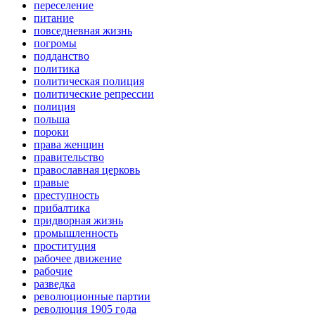
переселение
питание
повседневная жизнь
погромы
подданство
политика
политическая полиция
политические репрессии
полиция
польша
пороки
права женщин
правительство
православная церковь
правые
преступность
прибалтика
придворная жизнь
промышленность
проституция
рабочее движение
рабочие
разведка
революционные партии
революция 1905 года