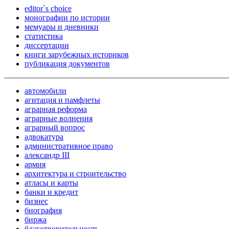
editor`s choice
монографии по истории
мемуары и дневники
статистика
диссертации
книги зарубежных историков
публикация документов
автомобили
агитация и памфлеты
аграрная реформа
аграрные волнения
аграрный вопрос
адвокатура
административное право
александр III
армия
архитектура и строительство
атласы и карты
банки и кредит
бизнес
биография
биржа
благотворительность