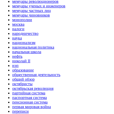
мемуары революционеров
мемуары ученых и инженеров
мемуары частных лиц
мемуары чиновников
монополии
москва
налоги
народничество
наука
национализм
национальная политика
начальная школа
нефть
николай II
нэп
образование
общественная деятельность
общий обзор
октябристы
октябрьская революция
партийная система
паспортная система
пенсионная система
первая мировая война
переписи