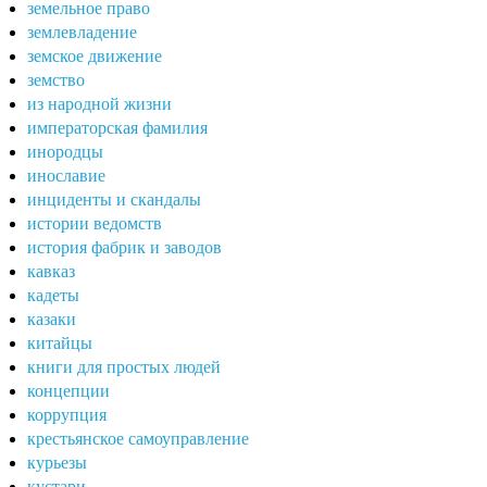
земельное право
землевладение
земское движение
земство
из народной жизни
императорская фамилия
инородцы
инославие
инциденты и скандалы
истории ведомств
история фабрик и заводов
кавказ
кадеты
казаки
китайцы
книги для простых людей
концепции
коррупция
крестьянское самоуправление
курьезы
кустари