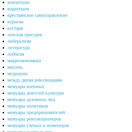
концепции
коррупция
крестьянское самоуправление
курьезы
кустари
ленская трагедия
либерализм
литература
лоббизм
макроэкономика
масоны
медицина
между двумя революциями
мемуары военных
мемуары деятелей культуры
мемуары духовных лиц
мемуары политиков
мемуары предпринимателей
мемуары революционеров
мемуары ученых и инженеров
мемуары частных лиц