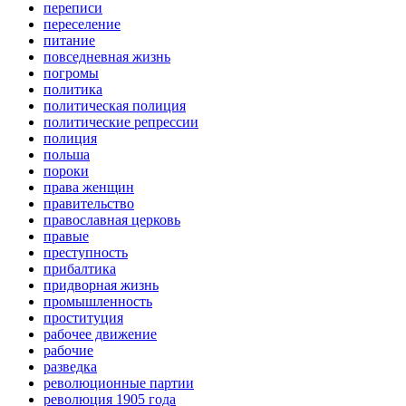
переписи
переселение
питание
повседневная жизнь
погромы
политика
политическая полиция
политические репрессии
полиция
польша
пороки
права женщин
правительство
православная церковь
правые
преступность
прибалтика
придворная жизнь
промышленность
проституция
рабочее движение
рабочие
разведка
революционные партии
революция 1905 года