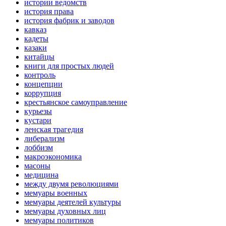
истории ведомств
история права
история фабрик и заводов
кавказ
кадеты
казаки
китайцы
книги для простых людей
контроль
концепции
коррупция
крестьянское самоуправление
курьезы
кустари
ленская трагедия
либерализм
лоббизм
макроэкономика
масоны
медицина
между двумя революциями
мемуары военных
мемуары деятелей культуры
мемуары духовных лиц
мемуары политиков