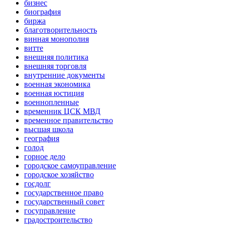
бизнес
биография
биржа
благотворительность
винная монополия
витте
внешняя политика
внешняя торговля
внутренние документы
военная экономика
военная юстиция
военнопленные
временник ЦСК МВД
временное правительство
высшая школа
география
голод
горное дело
городское самоуправление
городское хозяйство
госдолг
государственное право
государственный совет
госуправление
градостроительство