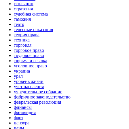
столыпин
стратегия
судебная система
таможня
театр
телесные наказания
теория права
техника
торговля
торговое право
трудовое право
тюрьма и ссылка
уголовное право
украина
урал
уровень жизни
учет населения
учредительное собрание
фабричное законодательство
февральская революция
финансы
финляндия
флот
цензура
цены