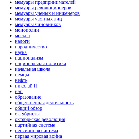
мемуары предпринимателей
мемуары революционеров
мемуары ученых и инженеров
мемуары частных лиц
мемуары чиновников
монополии
москва
налоги
народничество
наука
национализм
национальная политика
начальная школа
немцы
нефть
николай II
нэп
образование
общественная деятельность
общий обзор
октябристы
октябрьская революция
партийная система
пенсионная система
первая мировая война