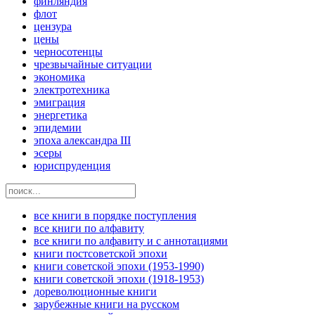
финляндия
флот
цензура
цены
черносотенцы
чрезвычайные ситуации
экономика
электротехника
эмиграция
энергетика
эпидемии
эпоха александра III
эсеры
юриспруденция
все книги в порядке поступления
все книги по алфавиту
все книги по алфавиту и с аннотациями
книги постсоветской эпохи
книги советской эпохи (1953-1990)
книги советской эпохи (1918-1953)
дореволюционные книги
зарубежные книги на русском