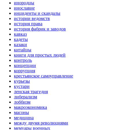
инородцы
инославие
инциденты и скандалы
истории ведомств
история права
история фабрик и заводов
кавказ
кадеты
казаки
китайцы
книги для простых людей
контроль
концепции
коррупция
крестьянское самоуправление
курьезы
кустари
ленская трагедия
либерализм
лоббизм
макроэкономика
масоны
медицина
между двумя революциями
мемуары военных