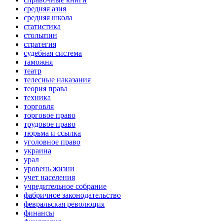
средняя азия
средняя школа
статистика
столыпин
стратегия
судебная система
таможня
театр
телесные наказания
теория права
техника
торговля
торговое право
трудовое право
тюрьма и ссылка
уголовное право
украина
урал
уровень жизни
учет населения
учредительное собрание
фабричное законодательство
февральская революция
финансы