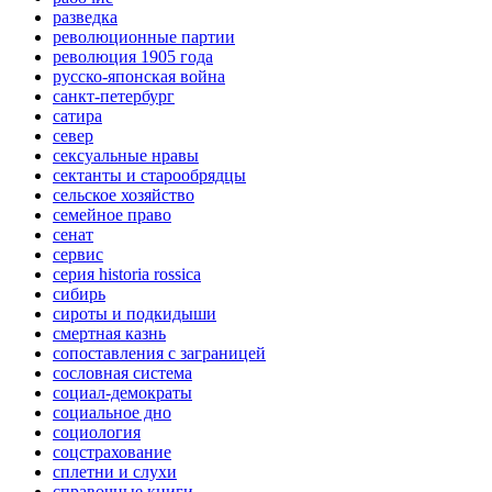
разведка
революционные партии
революция 1905 года
русско-японская война
санкт-петербург
сатира
север
сексуальные нравы
сектанты и старообрядцы
сельское хозяйство
семейное право
сенат
сервис
серия historia rossica
сибирь
сироты и подкидыши
смертная казнь
сопоставления с заграницей
сословная система
социал-демократы
социальное дно
социология
соцстрахование
сплетни и слухи
справочные книги