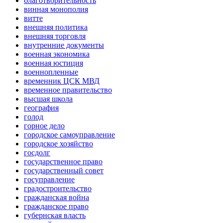
благотворительность
винная монополия
витте
внешняя политика
внешняя торговля
внутренние документы
военная экономика
военная юстиция
военнопленные
временник ЦСК МВД
временное правительство
высшая школа
география
голод
горное дело
городское самоуправление
городское хозяйство
госдолг
государственное право
государственный совет
госуправление
градостроительство
гражданская война
гражданское право
губернская власть