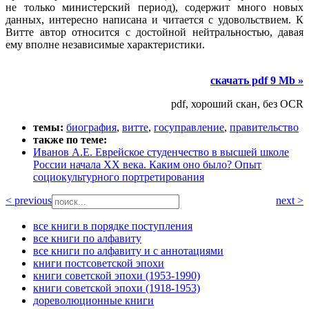
не только министерский период), содержит много новых
данных, интересно написана и читается с удовольствием. К
Витте автор относится с достойной нейтральностью, давая
ему вполне независимые характеристики.
скачать pdf 9 Mb »
pdf, хороший скан, без OCR
темы:
биография
,
витте
,
госуправление
,
правительство
также по теме:
Иванов А.Е. Еврейское студенчество в высшей школе
России начала XX века. Каким оно было? Опыт
социокультурного портретирования
< previous
next >
все книги в порядке поступления
все книги по алфавиту
все книги по алфавиту и с аннотациями
книги постсоветской эпохи
книги советской эпохи (1953-1990)
книги советской эпохи (1918-1953)
дореволюционные книги