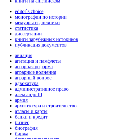
книги на английском
editor`s choice
монографии по истории
мемуары и дневники
статистика
диссертации
книги зарубежных историков
публикация документов
авиация
агитация и памфлеты
аграрная реформа
аграрные волнения
аграрный вопрос
адвокатура
административное право
александр III
армия
архитектура и строительство
атласы и карты
банки и кредит
бизнес
биография
биржа