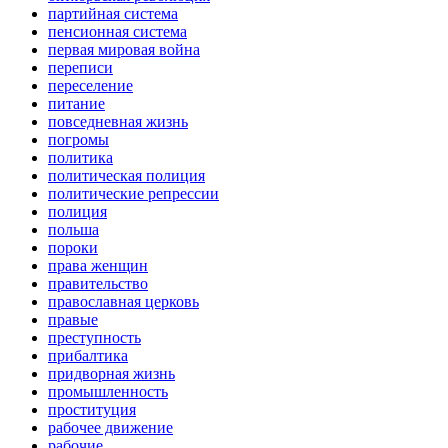
партийная система
пенсионная система
первая мировая война
переписи
переселение
питание
повседневная жизнь
погромы
политика
политическая полиция
политические репрессии
полиция
польша
пороки
права женщин
правительство
православная церковь
правые
преступность
прибалтика
придворная жизнь
промышленность
проституция
рабочее движение
рабочие