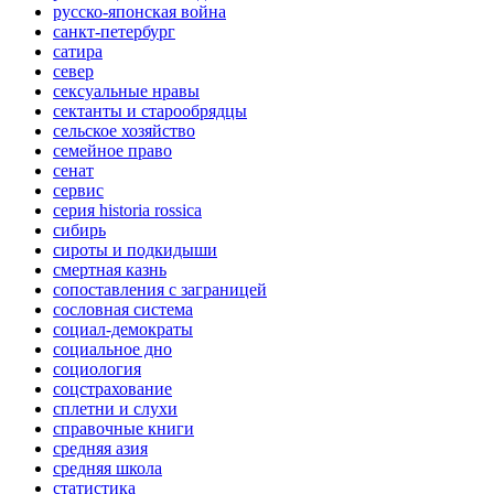
русско-японская война
санкт-петербург
сатира
север
сексуальные нравы
сектанты и старообрядцы
сельское хозяйство
семейное право
сенат
сервис
серия historia rossica
сибирь
сироты и подкидыши
смертная казнь
сопоставления с заграницей
сословная система
социал-демократы
социальное дно
социология
соцстрахование
сплетни и слухи
справочные книги
средняя азия
средняя школа
статистика