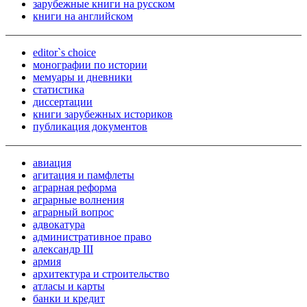
зарубежные книги на русском
книги на английском
editor`s choice
монографии по истории
мемуары и дневники
статистика
диссертации
книги зарубежных историков
публикация документов
авиация
агитация и памфлеты
аграрная реформа
аграрные волнения
аграрный вопрос
адвокатура
административное право
александр III
армия
архитектура и строительство
атласы и карты
банки и кредит