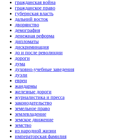
гражданская война
гражданское право
губернская власть
дальний восток
дворянство
демография
денежная реформа
дипломаты
дискриминация
до и после революции
дороги
дума
духовно-учебные заведения
дуэли
евреи
жандармы
железные дороги
журналистика и пресса
законодательство
земельное право
землевладение
земское движение
земство
из народной жизни
императорская фамилия