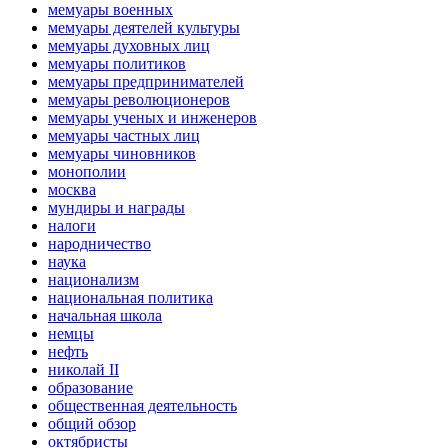
мемуары военных
мемуары деятелей культуры
мемуары духовных лиц
мемуары политиков
мемуары предпринимателей
мемуары революционеров
мемуары ученых и инженеров
мемуары частных лиц
мемуары чиновников
монополии
москва
мундиры и награды
налоги
народничество
наука
национализм
национальная политика
начальная школа
немцы
нефть
николай II
образование
общественная деятельность
общий обзор
октябристы