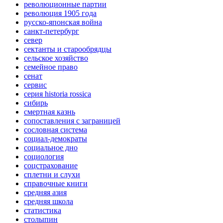
революционные партии
революция 1905 года
русско-японская война
санкт-петербург
север
сектанты и старообрядцы
сельское хозяйство
семейное право
сенат
сервис
серия historia rossica
сибирь
смертная казнь
сопоставления с заграницей
сословная система
социал-демократы
социальное дно
социология
соцстрахование
сплетни и слухи
справочные книги
средняя азия
средняя школа
статистика
столыпин