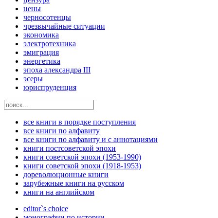
цены
черносотенцы
чрезвычайные ситуации
экономика
электротехника
эмиграция
энергетика
эпоха александра III
эсеры
юриспруденция
все книги в порядке поступления
все книги по алфавиту
все книги по алфавиту и с аннотациями
книги постсоветской эпохи
книги советской эпохи (1953-1990)
книги советской эпохи (1918-1953)
дореволюционные книги
зарубежные книги на русском
книги на английском
editor`s choice
монографии по истории