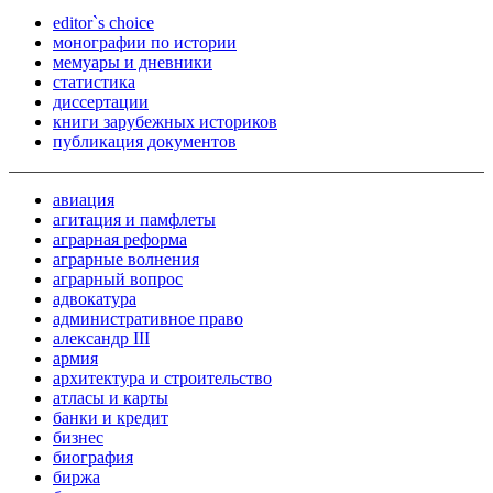
editor`s choice
монографии по истории
мемуары и дневники
статистика
диссертации
книги зарубежных историков
публикация документов
авиация
агитация и памфлеты
аграрная реформа
аграрные волнения
аграрный вопрос
адвокатура
административное право
александр III
армия
архитектура и строительство
атласы и карты
банки и кредит
бизнес
биография
биржа