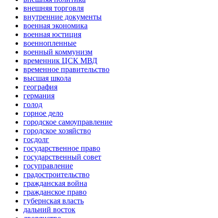
внешняя торговля
внутренние документы
военная экономика
военная юстиция
военнопленные
военный коммунизм
временник ЦСК МВД
временное правительство
высшая школа
география
германия
голод
горное дело
городское самоуправление
городское хозяйство
госдолг
государственное право
государственный совет
госуправление
градостроительство
гражданская война
гражданское право
губернская власть
дальний восток