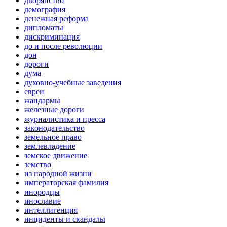
дворянство
демография
денежная реформа
дипломаты
дискриминация
до и после революции
дон
дороги
дума
духовно-учебные заведения
евреи
жандармы
железные дороги
журналистика и пресса
законодательство
земельное право
землевладение
земское движение
земство
из народной жизни
императорская фамилия
инородцы
инославие
интеллигенция
инциденты и скандалы