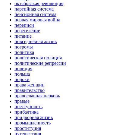
октябрьская революция
партийная система
пенсионная система
первая мировая война
переписи
переселение
питание
повседневная жизнь
погромы
политика
политическая полиция
политические репрессии
полиция
польша
пороки
права женщин
правительство
православная церковь
правые
преступность
прибалтика
придворная жизнь
промышленность
проституция
путешествия