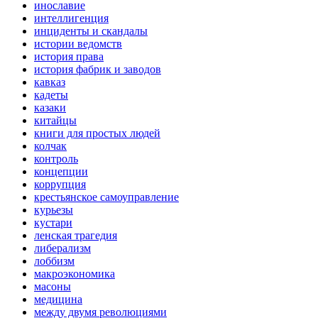
инославие
интеллигенция
инциденты и скандалы
истории ведомств
история права
история фабрик и заводов
кавказ
кадеты
казаки
китайцы
книги для простых людей
колчак
контроль
концепции
коррупция
крестьянское самоуправление
курьезы
кустари
ленская трагедия
либерализм
лоббизм
макроэкономика
масоны
медицина
между двумя революциями