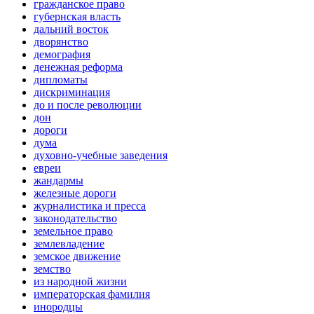
гражданское право
губернская власть
дальний восток
дворянство
демография
денежная реформа
дипломаты
дискриминация
до и после революции
дон
дороги
дума
духовно-учебные заведения
евреи
жандармы
железные дороги
журналистика и пресса
законодательство
земельное право
землевладение
земское движение
земство
из народной жизни
императорская фамилия
инородцы