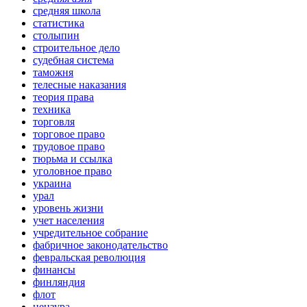
средняя школа
статистика
столыпин
строительное дело
судебная система
таможня
телесные наказания
теория права
техника
торговля
торговое право
трудовое право
тюрьма и ссылка
уголовное право
украина
урал
уровень жизни
учет населения
учредительное собрание
фабричное законодательство
февральская революция
финансы
финляндия
флот
цензура