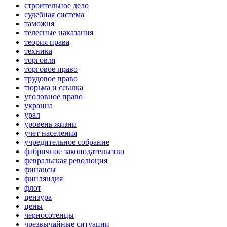
строительное дело
судебная система
таможня
телесные наказания
теория права
техника
торговля
торговое право
трудовое право
тюрьма и ссылка
уголовное право
украина
урал
уровень жизни
учет населения
учредительное собрание
фабричное законодательство
февральская революция
финансы
финляндия
флот
цензура
цены
черносотенцы
чрезвычайные ситуации