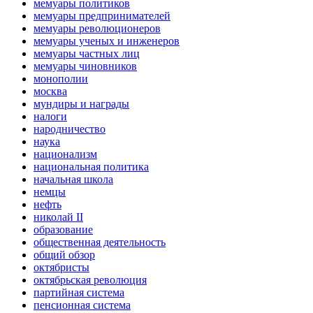
мемуары политиков
мемуары предпринимателей
мемуары революционеров
мемуары ученых и инженеров
мемуары частных лиц
мемуары чиновников
монополии
москва
мундиры и награды
налоги
народничество
наука
национализм
национальная политика
начальная школа
немцы
нефть
николай II
образование
общественная деятельность
общий обзор
октябристы
октябрьская революция
партийная система
пенсионная система