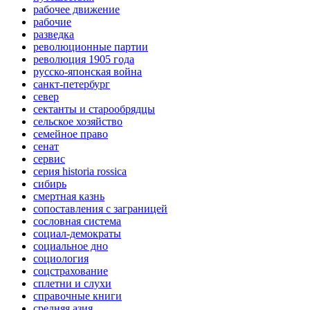
рабочее движение
рабочие
разведка
революционные партии
революция 1905 года
русско-японская война
санкт-петербург
север
сектанты и старообрядцы
сельское хозяйство
семейное право
сенат
сервис
серия historia rossica
сибирь
смертная казнь
сопоставления с заграницей
сословная система
социал-демократы
социальное дно
социология
соцстрахование
сплетни и слухи
справочные книги
средняя азия