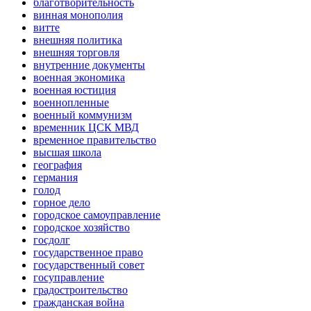
благотворительность
винная монополия
витте
внешняя политика
внешняя торговля
внутренние документы
военная экономика
военная юстиция
военнопленные
военный коммунизм
временник ЦСК МВД
временное правительство
высшая школа
география
германия
голод
горное дело
городское самоуправление
городское хозяйство
госдолг
государственное право
государственный совет
госуправление
градостроительство
гражданская война