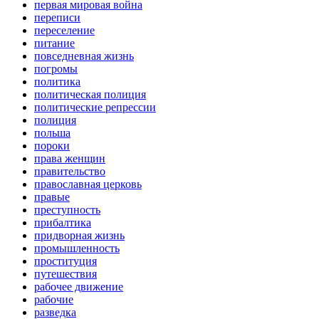
первая мировая война
переписи
переселение
питание
повседневная жизнь
погромы
политика
политическая полиция
политические репрессии
полиция
польша
пороки
права женщин
правительство
православная церковь
правые
преступность
прибалтика
придворная жизнь
промышленность
проституция
путешествия
рабочее движение
рабочие
разведка