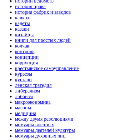
истории ведомств
история права
история фабрик и заводов
кавказ
кадеты
казаки
китайцы
книги для простых людей
колчак
контроль
концепции
коррупция
крестьянское самоуправление
курьезы
кустари
ленская трагедия
либерализм
лоббизм
макроэкономика
масоны
медицина
между двумя революциями
мемуары военных
мемуары деятелей культуры
мемуары духовных лиц