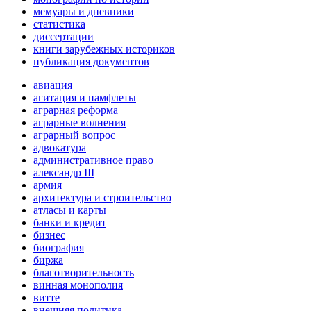
мемуары и дневники
статистика
диссертации
книги зарубежных историков
публикация документов
авиация
агитация и памфлеты
аграрная реформа
аграрные волнения
аграрный вопрос
адвокатура
административное право
александр III
армия
архитектура и строительство
атласы и карты
банки и кредит
бизнес
биография
биржа
благотворительность
винная монополия
витте
внешняя политика