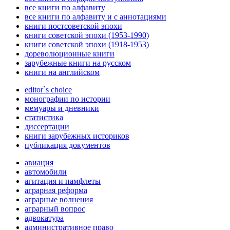
все книги по алфавиту
все книги по алфавиту и с аннотациями
книги постсоветской эпохи
книги советской эпохи (1953-1990)
книги советской эпохи (1918-1953)
дореволюционные книги
зарубежные книги на русском
книги на английском
editor`s choice
монографии по истории
мемуары и дневники
статистика
диссертации
книги зарубежных историков
публикация документов
авиация
автомобили
агитация и памфлеты
аграрная реформа
аграрные волнения
аграрный вопрос
адвокатура
административное право