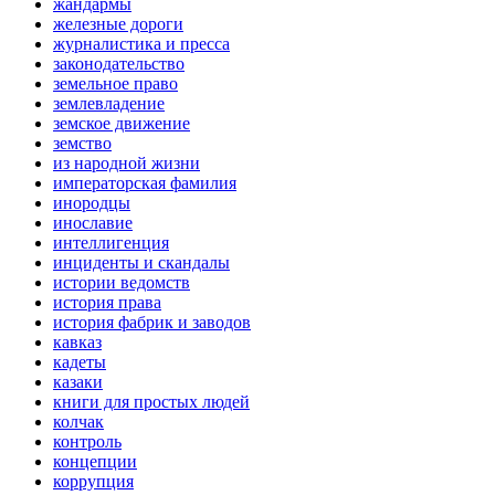
жандармы
железные дороги
журналистика и пресса
законодательство
земельное право
землевладение
земское движение
земство
из народной жизни
императорская фамилия
инородцы
инославие
интеллигенция
инциденты и скандалы
истории ведомств
история права
история фабрик и заводов
кавказ
кадеты
казаки
книги для простых людей
колчак
контроль
концепции
коррупция