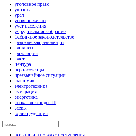
уголовное право
украина
урал
уровень жизни
учет населения
учредительное собрание
фабричное законодательство
февральская революция
финансы
финляндия
флот
цензура
черносотенцы
чрезвычайные ситуации
экономика
электротехника
эмиграция
энергетика
эпоха александра III
эсеры
юриспруденция
все книги в порядке поступления