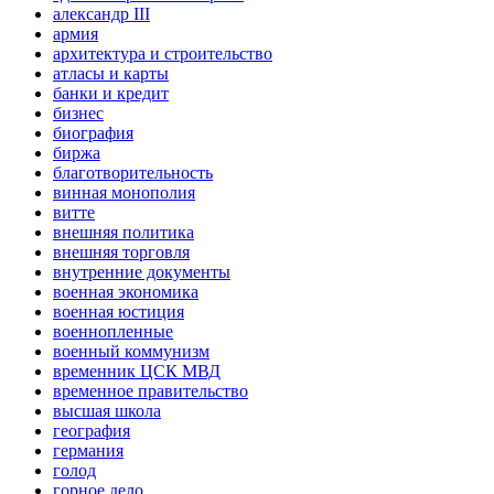
александр III
армия
архитектура и строительство
атласы и карты
банки и кредит
бизнес
биография
биржа
благотворительность
винная монополия
витте
внешняя политика
внешняя торговля
внутренние документы
военная экономика
военная юстиция
военнопленные
военный коммунизм
временник ЦСК МВД
временное правительство
высшая школа
география
германия
голод
горное дело