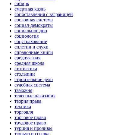
сибирь
смертная казнь
сопоставления с заграницей
сословная система
социал-демократы
социальное дно
социология
соцстрахование
сплетни и слухи
справочные книги
средняя азия
средняя школа
статистика
столыпин
строительное дело
судебная система
таможня
телесные наказания
теория права
техника
торговля
торговое право
трудовое право
турция и проливы
тюрьма и ссылка