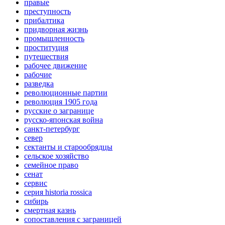
правые
преступность
прибалтика
придворная жизнь
промышленность
проституция
путешествия
рабочее движение
рабочие
разведка
революционные партии
революция 1905 года
русские о загранице
русско-японская война
санкт-петербург
север
сектанты и старообрядцы
сельское хозяйство
семейное право
сенат
сервис
серия historia rossica
сибирь
смертная казнь
сопоставления с заграницей