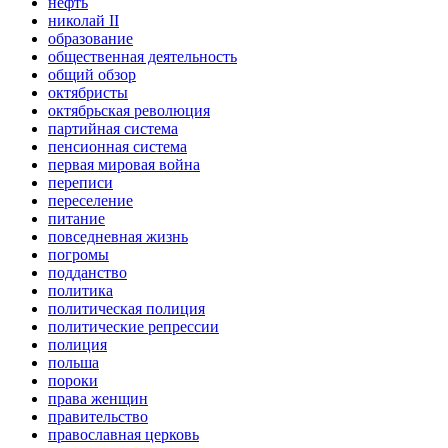
нефть
николай II
образование
общественная деятельность
общий обзор
октябристы
октябрьская революция
партийная система
пенсионная система
первая мировая война
переписи
переселение
питание
повседневная жизнь
погромы
подданство
политика
политическая полиция
политические репрессии
полиция
польша
пороки
права женщин
правительство
православная церковь