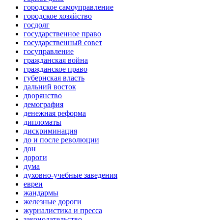
городское самоуправление
городское хозяйство
госдолг
государственное право
государственный совет
госуправление
гражданская война
гражданское право
губернская власть
дальний восток
дворянство
демография
денежная реформа
дипломаты
дискриминация
до и после революции
дон
дороги
дума
духовно-учебные заведения
евреи
жандармы
железные дороги
журналистика и пресса
законодательство