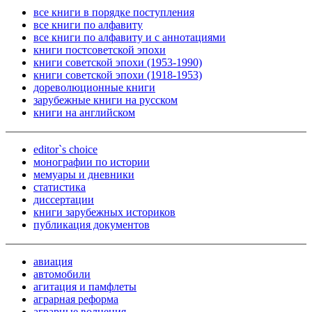
все книги в порядке поступления
все книги по алфавиту
все книги по алфавиту и с аннотациями
книги постсоветской эпохи
книги советской эпохи (1953-1990)
книги советской эпохи (1918-1953)
дореволюционные книги
зарубежные книги на русском
книги на английском
editor`s choice
монографии по истории
мемуары и дневники
статистика
диссертации
книги зарубежных историков
публикация документов
авиация
автомобили
агитация и памфлеты
аграрная реформа
аграрные волнения