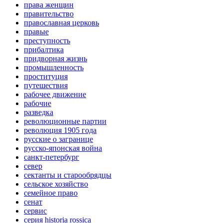
права женщин
правительство
православная церковь
правые
преступность
прибалтика
придворная жизнь
промышленность
проституция
путешествия
рабочее движение
рабочие
разведка
революционные партии
революция 1905 года
русские о загранице
русско-японская война
санкт-петербург
север
сектанты и старообрядцы
сельское хозяйство
семейное право
сенат
сервис
серия historia rossica