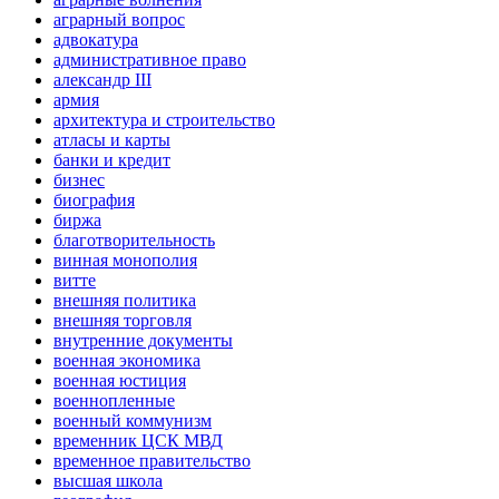
аграрный вопрос
адвокатура
административное право
александр III
армия
архитектура и строительство
атласы и карты
банки и кредит
бизнес
биография
биржа
благотворительность
винная монополия
витте
внешняя политика
внешняя торговля
внутренние документы
военная экономика
военная юстиция
военнопленные
военный коммунизм
временник ЦСК МВД
временное правительство
высшая школа