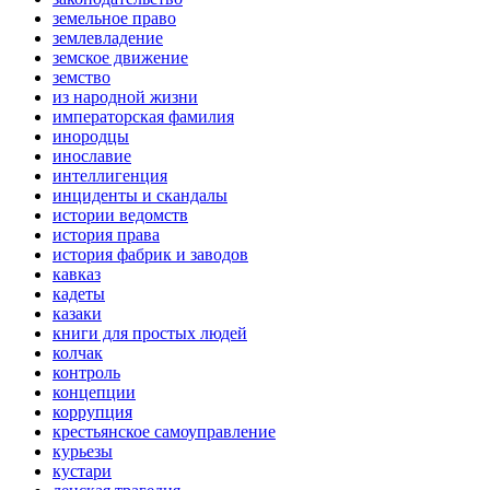
земельное право
землевладение
земское движение
земство
из народной жизни
императорская фамилия
инородцы
инославие
интеллигенция
инциденты и скандалы
истории ведомств
история права
история фабрик и заводов
кавказ
кадеты
казаки
книги для простых людей
колчак
контроль
концепции
коррупция
крестьянское самоуправление
курьезы
кустари