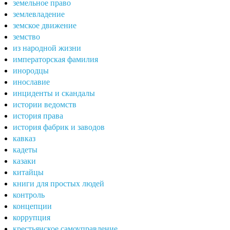
земельное право
землевладение
земское движение
земство
из народной жизни
императорская фамилия
инородцы
инославие
инциденты и скандалы
истории ведомств
история права
история фабрик и заводов
кавказ
кадеты
казаки
китайцы
книги для простых людей
контроль
концепции
коррупция
крестьянское самоуправление