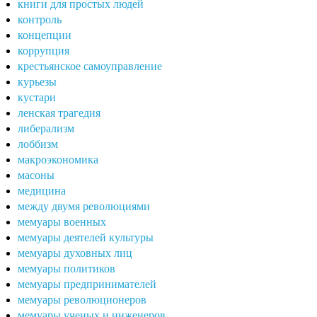
книги для простых людей
контроль
концепции
коррупция
крестьянское самоуправление
курьезы
кустари
ленская трагедия
либерализм
лоббизм
макроэкономика
масоны
медицина
между двумя революциями
мемуары военных
мемуары деятелей культуры
мемуары духовных лиц
мемуары политиков
мемуары предпринимателей
мемуары революционеров
мемуары ученых и инженеров