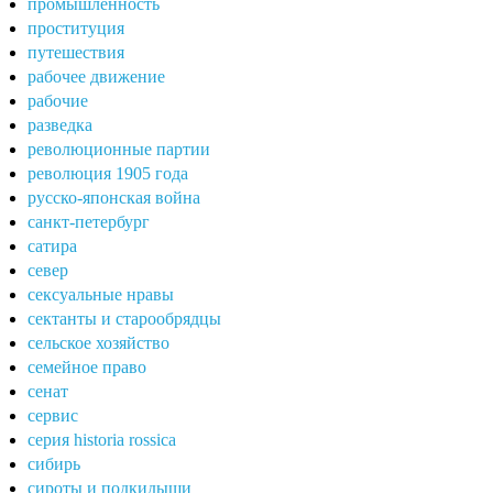
промышленность
проституция
путешествия
рабочее движение
рабочие
разведка
революционные партии
революция 1905 года
русско-японская война
санкт-петербург
сатира
север
сексуальные нравы
сектанты и старообрядцы
сельское хозяйство
семейное право
сенат
сервис
серия historia rossica
сибирь
сироты и подкидыши