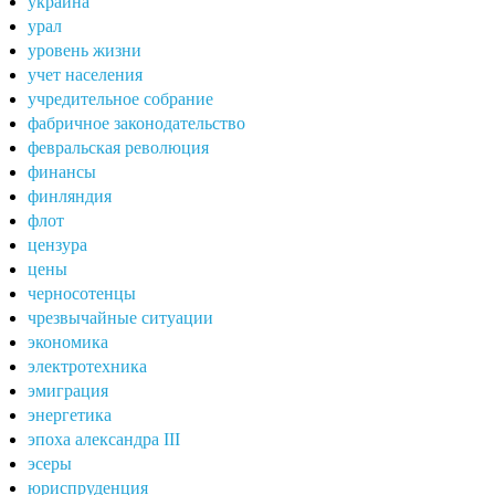
украина
урал
уровень жизни
учет населения
учредительное собрание
фабричное законодательство
февральская революция
финансы
финляндия
флот
цензура
цены
черносотенцы
чрезвычайные ситуации
экономика
электротехника
эмиграция
энергетика
эпоха александра III
эсеры
юриспруденция