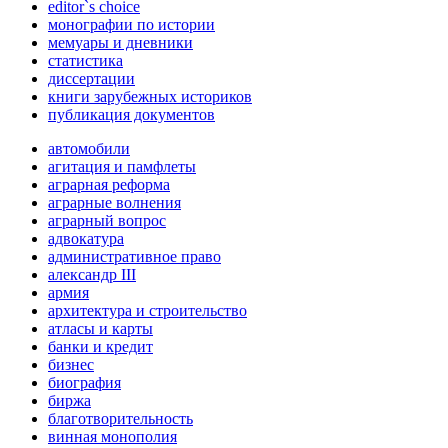
editor`s choice
монографии по истории
мемуары и дневники
статистика
диссертации
книги зарубежных историков
публикация документов
автомобили
агитация и памфлеты
аграрная реформа
аграрные волнения
аграрный вопрос
адвокатура
административное право
александр III
армия
архитектура и строительство
атласы и карты
банки и кредит
бизнес
биография
биржа
благотворительность
винная монополия