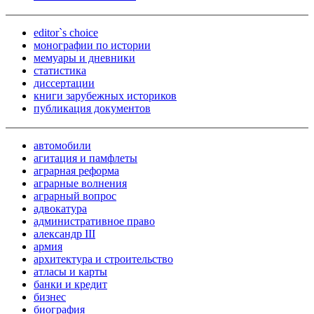
editor`s choice
монографии по истории
мемуары и дневники
статистика
диссертации
книги зарубежных историков
публикация документов
автомобили
агитация и памфлеты
аграрная реформа
аграрные волнения
аграрный вопрос
адвокатура
административное право
александр III
армия
архитектура и строительство
атласы и карты
банки и кредит
бизнес
биография