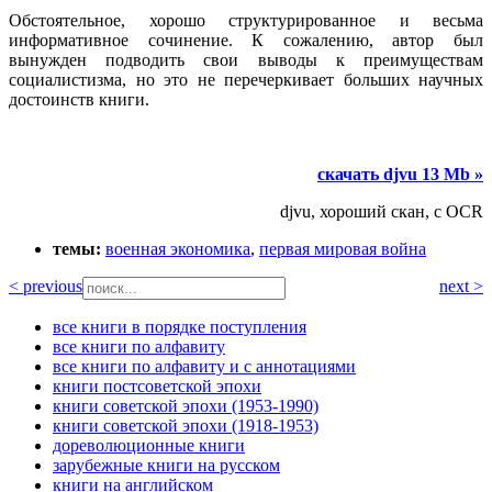
Обстоятельное, хорошо структурированное и весьма
информативное сочинение. К сожалению, автор был
вынужден подводить свои выводы к преимуществам
социалистизма, но это не перечеркивает больших научных
достоинств книги.
скачать djvu 13 Mb »
djvu, хороший скан, с OCR
темы:
военная экономика
,
первая мировая война
< previous
next >
все книги в порядке поступления
все книги по алфавиту
все книги по алфавиту и с аннотациями
книги постсоветской эпохи
книги советской эпохи (1953-1990)
книги советской эпохи (1918-1953)
дореволюционные книги
зарубежные книги на русском
книги на английском