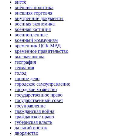
витте
внешняя политика
внешняя торговля
внутренние документы
военная экономика
военная юстиция
военнопленные
военный коммунизм
временник ЦСК МВД
временное правительство
высшая школа
география
германия
голод
горное дело
городское самоуправление
городское хозяйство
государственное право
государственный совет
госуправление
гражданская война
гражданское право
губернская власть
дальний восток
дворянство