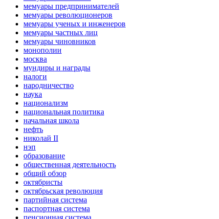
мемуары предпринимателей
мемуары революционеров
мемуары ученых и инженеров
мемуары частных лиц
мемуары чиновников
монополии
москва
мундиры и награды
налоги
народничество
наука
национализм
национальная политика
начальная школа
нефть
николай II
нэп
образование
общественная деятельность
общий обзор
октябристы
октябрьская революция
партийная система
паспортная система
пенсионная система