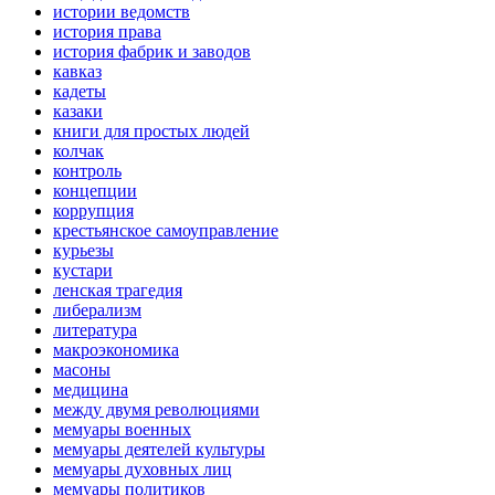
истории ведомств
история права
история фабрик и заводов
кавказ
кадеты
казаки
книги для простых людей
колчак
контроль
концепции
коррупция
крестьянское самоуправление
курьезы
кустари
ленская трагедия
либерализм
литература
макроэкономика
масоны
медицина
между двумя революциями
мемуары военных
мемуары деятелей культуры
мемуары духовных лиц
мемуары политиков