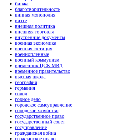
биржа
благотворительность
винная монополия
витте
внешняя политика
внешняя торговля
внутренние документы
военная экономика
военная юстиция
военнопленные
военный коммунизм
временник ЦСК МВД
временное правительство
высшая школа
география
германия
голод
горное дело
городское самоуправление
городское хозяйство
государственное право
государственный совет
госуправление
гражданская война
гражданское право