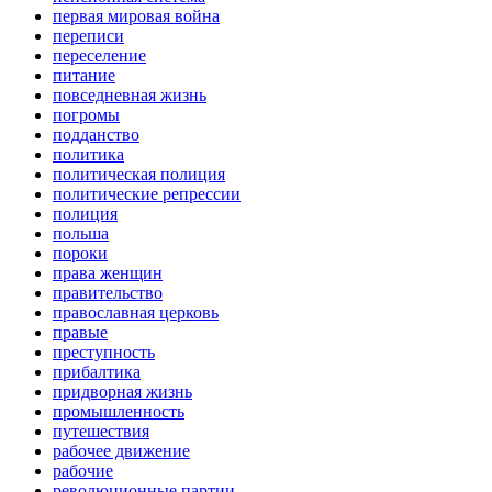
первая мировая война
переписи
переселение
питание
повседневная жизнь
погромы
подданство
политика
политическая полиция
политические репрессии
полиция
польша
пороки
права женщин
правительство
православная церковь
правые
преступность
прибалтика
придворная жизнь
промышленность
путешествия
рабочее движение
рабочие
революционные партии