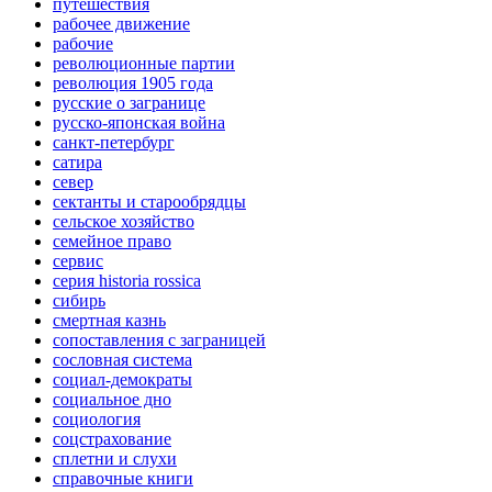
путешествия
рабочее движение
рабочие
революционные партии
революция 1905 года
русские о загранице
русско-японская война
санкт-петербург
сатира
север
сектанты и старообрядцы
сельское хозяйство
семейное право
сервис
серия historia rossica
сибирь
смертная казнь
сопоставления с заграницей
сословная система
социал-демократы
социальное дно
социология
соцстрахование
сплетни и слухи
справочные книги