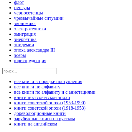
флот
цензура
черносотенцы
чрезвычайные ситуации
экономика
электротехника
эмиграция
энергетика
эпидемии
эпоха александра III
эсеры
юриспруденция
все книги в порядке поступления
все книги по алфавиту
все книги по алфавиту и с аннотациями
книги постсоветской эпохи
книги советской эпохи (1953-1990)
книги советской эпохи (1918-1953)
дореволюционные книги
зарубежные книги на русском
книги на английском