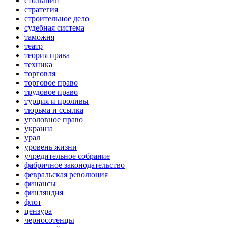
столыпин
стратегия
строительное дело
судебная система
таможня
театр
теория права
техника
торговля
торговое право
трудовое право
турция и проливы
тюрьма и ссылка
уголовное право
украина
урал
уровень жизни
учредительное собрание
фабричное законодательство
февральская революция
финансы
финляндия
флот
цензура
черносотенцы