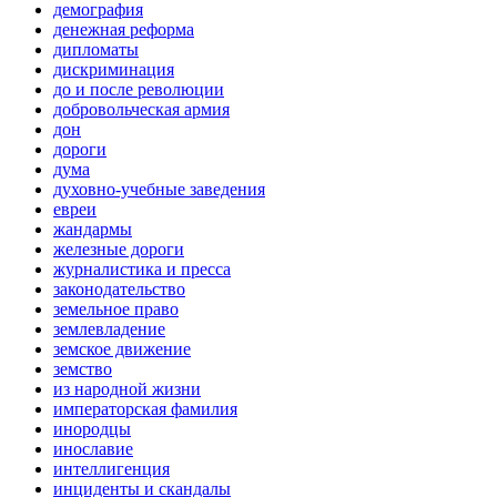
демография
денежная реформа
дипломаты
дискриминация
до и после революции
добровольческая армия
дон
дороги
дума
духовно-учебные заведения
евреи
жандармы
железные дороги
журналистика и пресса
законодательство
земельное право
землевладение
земское движение
земство
из народной жизни
императорская фамилия
инородцы
инославие
интеллигенция
инциденты и скандалы