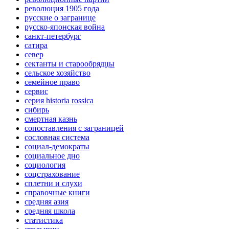
революция 1905 года
русские о загранице
русско-японская война
санкт-петербург
сатира
север
сектанты и старообрядцы
сельское хозяйство
семейное право
сервис
серия historia rossica
сибирь
смертная казнь
сопоставления с заграницей
сословная система
социал-демократы
социальное дно
социология
соцстрахование
сплетни и слухи
справочные книги
средняя азия
средняя школа
статистика