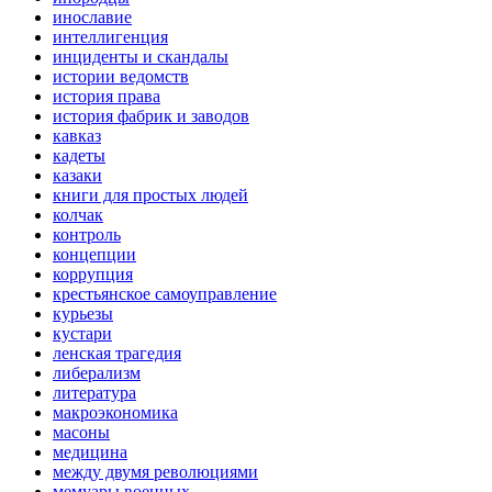
инославие
интеллигенция
инциденты и скандалы
истории ведомств
история права
история фабрик и заводов
кавказ
кадеты
казаки
книги для простых людей
колчак
контроль
концепции
коррупция
крестьянское самоуправление
курьезы
кустари
ленская трагедия
либерализм
литература
макроэкономика
масоны
медицина
между двумя революциями
мемуары военных