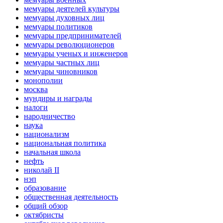
мемуары деятелей культуры
мемуары духовных лиц
мемуары политиков
мемуары предпринимателей
мемуары революционеров
мемуары ученых и инженеров
мемуары частных лиц
мемуары чиновников
монополии
москва
мундиры и награды
налоги
народничество
наука
национализм
национальная политика
начальная школа
нефть
николай II
нэп
образование
общественная деятельность
общий обзор
октябристы