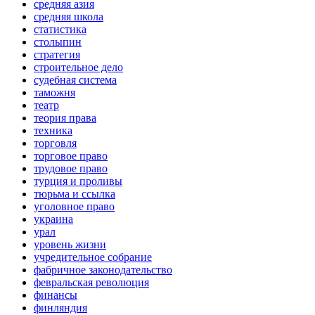
средняя азия
средняя школа
статистика
столыпин
стратегия
строительное дело
судебная система
таможня
театр
теория права
техника
торговля
торговое право
трудовое право
турция и проливы
тюрьма и ссылка
уголовное право
украина
урал
уровень жизни
учредительное собрание
фабричное законодательство
февральская революция
финансы
финляндия