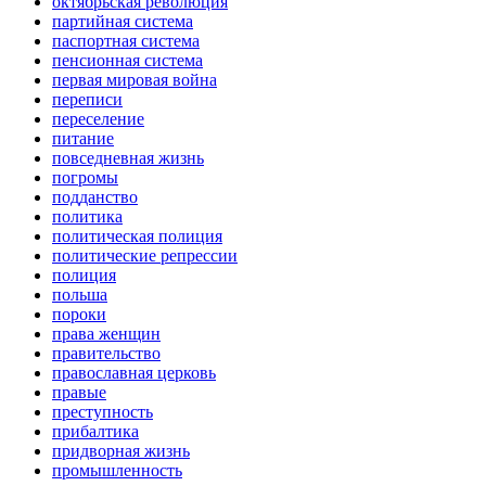
октябрьская революция
партийная система
паспортная система
пенсионная система
первая мировая война
переписи
переселение
питание
повседневная жизнь
погромы
подданство
политика
политическая полиция
политические репрессии
полиция
польша
пороки
права женщин
правительство
православная церковь
правые
преступность
прибалтика
придворная жизнь
промышленность