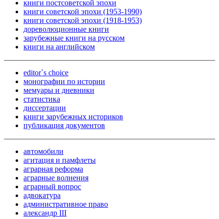
книги постсоветской эпохи
книги советской эпохи (1953-1990)
книги советской эпохи (1918-1953)
дореволюционные книги
зарубежные книги на русском
книги на английском
editor`s choice
монографии по истории
мемуары и дневники
статистика
диссертации
книги зарубежных историков
публикация документов
автомобили
агитация и памфлеты
аграрная реформа
аграрные волнения
аграрный вопрос
адвокатура
административное право
александр III