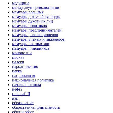
медицина
между двумя революциями
мемуары военных
мемуары деятелей культуры
мемуары духовных лиц
мемуары политиков
мемуары предпринимателей
мемуары революционеров
мемуары ученых и инженеров
мемуары частных лиц
мемуары чиновников
монополии
москва
налоги
народничество
наука
национализм
национальная политика
начальная школа
нефть
николай II
нэп
образование
общественная деятельность
общий обзор