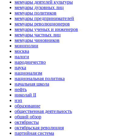
мемуары деятелей культуры
мемуары духовных лиц
мемуары политиков
мемуары предпринимателей
мемуары революционеров
мемуары ученых и инженеров
мемуары частных лиц
мемуары чиновников
монополии
москва
налоги
народничество
наука
национализм
национальная политика
начальная школа
нефть
николай II
нэп
образование
общественная деятельность
общий обзор
октябристы
октябрьская революция
партийная система