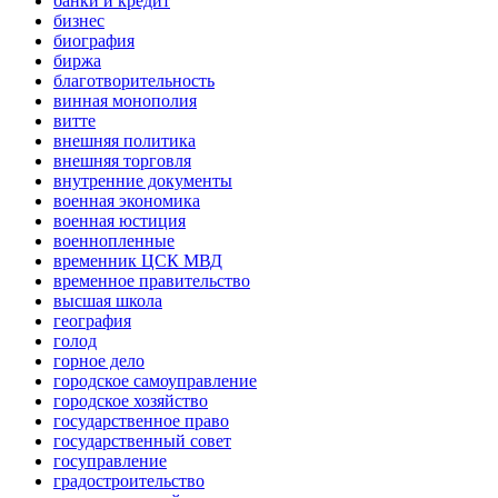
банки и кредит
бизнес
биография
биржа
благотворительность
винная монополия
витте
внешняя политика
внешняя торговля
внутренние документы
военная экономика
военная юстиция
военнопленные
временник ЦСК МВД
временное правительство
высшая школа
география
голод
горное дело
городское самоуправление
городское хозяйство
государственное право
государственный совет
госуправление
градостроительство