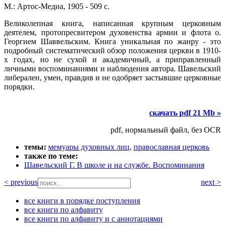
М.: Артос-Медиа, 1905 - 509 с.
Великолепная книга, написанная крупным церковным
деятелем, протопресвитером духовенства армии и флота о.
Георгием Шаввельским. Книга уникальная по жанру - это
подробный систематический обзор положения церкви в 1910-
х годах, но не сухой и академичный, а приправленный
личными воспоминаниями и наблюдения автора. Шавельский
либерален, умен, правдив и не одобряет застывшие церковные
порядки.
скачать pdf 21 Mb »
pdf, нормальный файл, без OCR
темы:
мемуары духовных лиц
,
православная церковь
также по теме:
Шавельский Г. В школе и на службе. Воспоминания
< previous
next >
все книги в порядке поступления
все книги по алфавиту
все книги по алфавиту и с аннотациями