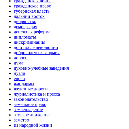
гражданская война
гражданское право
губернская власть
дальний восток
дворянство
демография
денежная реформа
дипломаты
дискриминация
до и после революции
добровольческая армия
дороги
дума
духовно-учебные заведения
дуэли
евреи
жандармы
железные дороги
журналистика и пресса
законодательство
земельное право
землевладение
земское движение
земство
из народной жизни