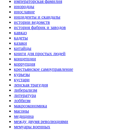
императорская фамилия
инородцы
инославие
инциденты и скандалы
истории ведомств
история фабрик и заводов
кавказ
кадеты
казаки
китайцы
книги для простых людей
концепции
коррупция
крестьянское самоуправление
курьезы
кустари
ленская трагедия
либерализм
литература
лоббизм
макроэкономика
масоны
медицина
между двумя революциями
мемуары военных