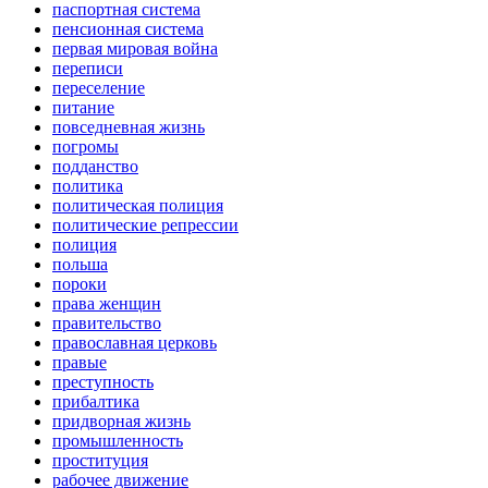
паспортная система
пенсионная система
первая мировая война
переписи
переселение
питание
повседневная жизнь
погромы
подданство
политика
политическая полиция
политические репрессии
полиция
польша
пороки
права женщин
правительство
православная церковь
правые
преступность
прибалтика
придворная жизнь
промышленность
проституция
рабочее движение