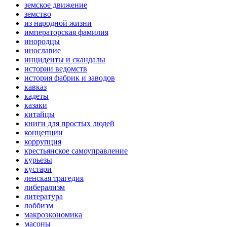
земское движение
земство
из народной жизни
императорская фамилия
инородцы
инославие
инциденты и скандалы
истории ведомств
история фабрик и заводов
кавказ
кадеты
казаки
китайцы
книги для простых людей
концепции
коррупция
крестьянское самоуправление
курьезы
кустари
ленская трагедия
либерализм
литература
лоббизм
макроэкономика
масоны