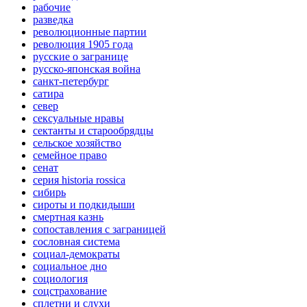
рабочие
разведка
революционные партии
революция 1905 года
русские о загранице
русско-японская война
санкт-петербург
сатира
север
сексуальные нравы
сектанты и старообрядцы
сельское хозяйство
семейное право
сенат
серия historia rossica
сибирь
сироты и подкидыши
смертная казнь
сопоставления с заграницей
сословная система
социал-демократы
социальное дно
социология
соцстрахование
сплетни и слухи