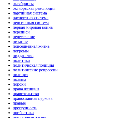
октябристы
октябрьская революция
партийная система
паспортная система
пенсионная система
первая мировая война
переписи
переселение
питание
повседневная жизнь
погромы
подданство
политика
политическая полиция
политические репрессии
полиция
польша
пороки
права женщин
правительство
православная церковь
правые
преступность
прибалтика
придворная жизнь