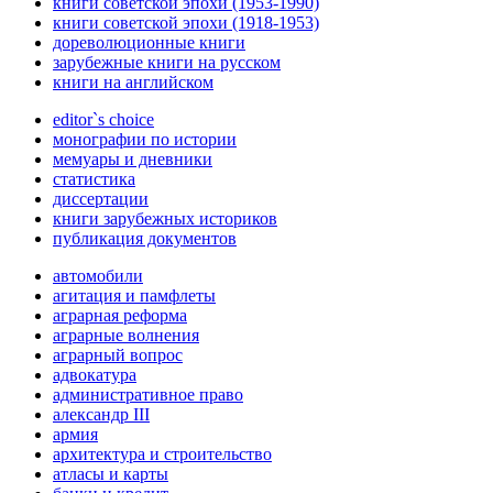
книги советской эпохи (1953-1990)
книги советской эпохи (1918-1953)
дореволюционные книги
зарубежные книги на русском
книги на английском
editor`s choice
монографии по истории
мемуары и дневники
статистика
диссертации
книги зарубежных историков
публикация документов
автомобили
агитация и памфлеты
аграрная реформа
аграрные волнения
аграрный вопрос
адвокатура
административное право
александр III
армия
архитектура и строительство
атласы и карты