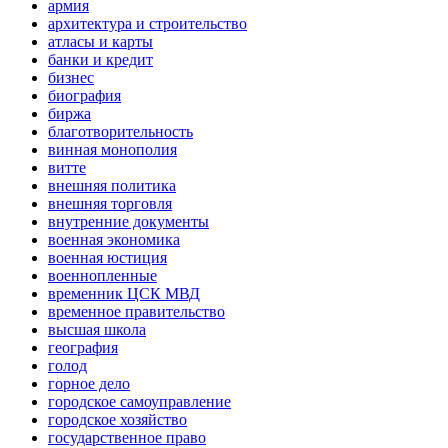
армия
архитектура и строительство
атласы и карты
банки и кредит
бизнес
биография
биржа
благотворительность
винная монополия
витте
внешняя политика
внешняя торговля
внутренние документы
военная экономика
военная юстиция
военнопленные
временник ЦСК МВД
временное правительство
высшая школа
география
голод
горное дело
городское самоуправление
городское хозяйство
государственное право