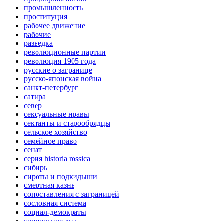
промышленность
проституция
рабочее движение
рабочие
разведка
революционные партии
революция 1905 года
русские о загранице
русско-японская война
санкт-петербург
сатира
север
сексуальные нравы
сектанты и старообрядцы
сельское хозяйство
семейное право
сенат
серия historia rossica
сибирь
сироты и подкидыши
смертная казнь
сопоставления с заграницей
сословная система
социал-демократы
социальное дно