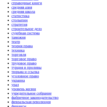
справочные книги
средняя азия
средняя школа
статистика
столыпин
стратегия
строительное дело
судебная система
таможня
театр
теория права
техника
торговля
торговое право
трудовое право
турция и проливы
тюрьма и ссылка
уголовное право
украина
урал
уровень жизни
учредительное собрание
фабричное законодательство
февральская революция
финансы