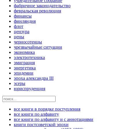
учредительное собрание
фабричное законодательство
февральская революция
финансы
финляндия
флот
цензура
цены
черносотенцы
чрезвычайные ситуации
экономика
электротехника
эмиграция
энергетика
эпидемии
эпоха александра III
эсеры
юриспруденция
все книги в порядке поступления
все книги по алфавиту
все книги по алфавиту и с аннотациями
книги постсоветской эпохи