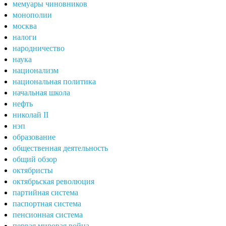
мемуары чиновников
монополии
москва
налоги
народничество
наука
национализм
национальная политика
начальная школа
нефть
николай II
нэп
образование
общественная деятельность
общий обзор
октябристы
октябрьская революция
партийная система
паспортная система
пенсионная система
первая мировая война