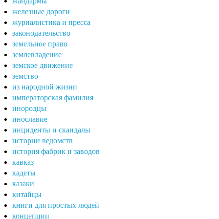
жандармы
железные дороги
журналистика и пресса
законодательство
земельное право
землевладение
земское движение
земство
из народной жизни
императорская фамилия
инородцы
инославие
инциденты и скандалы
истории ведомств
история фабрик и заводов
кавказ
кадеты
казаки
китайцы
книги для простых людей
концепции