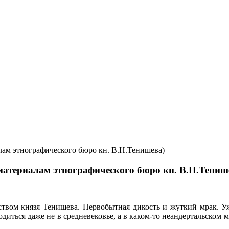
лам этнографического бюро кн. В.Н.Тенишева)
 материалам этнографического бюро кн. В.Н.Тениш
твом князя Тенишева. Первобытная дикость и жуткий мрак. Уж
диться даже не в средневековье, а в каком-то неандертальском м