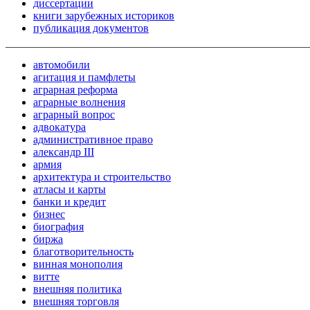
диссертации
книги зарубежных историков
публикация документов
автомобили
агитация и памфлеты
аграрная реформа
аграрные волнения
аграрный вопрос
адвокатура
административное право
александр III
армия
архитектура и строительство
атласы и карты
банки и кредит
бизнес
биография
биржа
благотворительность
винная монополия
витте
внешняя политика
внешняя торговля