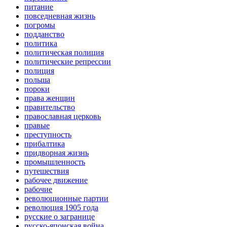
питание
повседневная жизнь
погромы
подданство
политика
политическая полиция
политические репрессии
полиция
польша
пороки
права женщин
правительство
православная церковь
правые
преступность
прибалтика
придворная жизнь
промышленность
путешествия
рабочее движение
рабочие
революционные партии
революция 1905 года
русские о загранице
русско-японская война