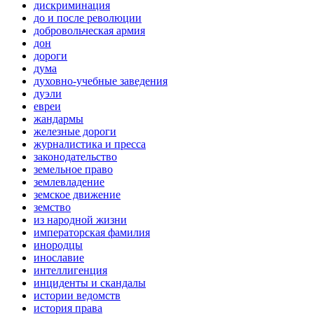
дискриминация
до и после революции
добровольческая армия
дон
дороги
дума
духовно-учебные заведения
дуэли
евреи
жандармы
железные дороги
журналистика и пресса
законодательство
земельное право
землевладение
земское движение
земство
из народной жизни
императорская фамилия
инородцы
инославие
интеллигенция
инциденты и скандалы
истории ведомств
история права