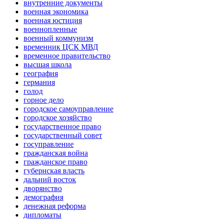
внутренние документы
военная экономика
военная юстиция
военнопленные
военный коммунизм
временник ЦСК МВД
временное правительство
высшая школа
география
германия
голод
горное дело
городское самоуправление
городское хозяйство
государственное право
государственный совет
госуправление
гражданская война
гражданское право
губернская власть
дальний восток
дворянство
демография
денежная реформа
дипломаты