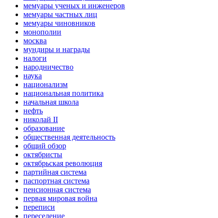
мемуары ученых и инженеров
мемуары частных лиц
мемуары чиновников
монополии
москва
мундиры и награды
налоги
народничество
наука
национализм
национальная политика
начальная школа
нефть
николай II
образование
общественная деятельность
общий обзор
октябристы
октябрьская революция
партийная система
паспортная система
пенсионная система
первая мировая война
переписи
переселение