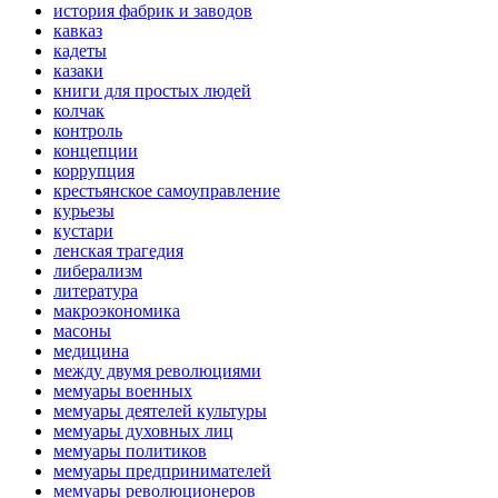
история фабрик и заводов
кавказ
кадеты
казаки
книги для простых людей
колчак
контроль
концепции
коррупция
крестьянское самоуправление
курьезы
кустари
ленская трагедия
либерализм
литература
макроэкономика
масоны
медицина
между двумя революциями
мемуары военных
мемуары деятелей культуры
мемуары духовных лиц
мемуары политиков
мемуары предпринимателей
мемуары революционеров