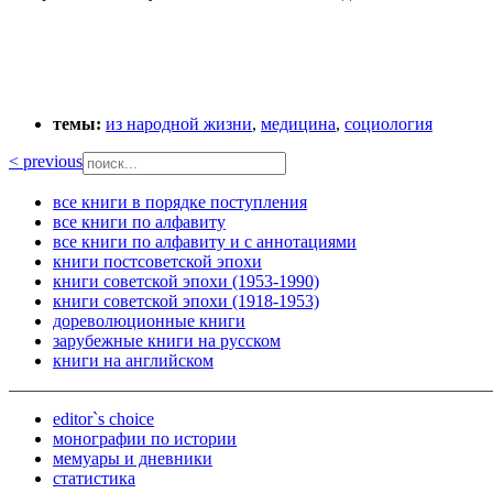
темы:
из народной жизни
,
медицина
,
социология
< previous
все книги в порядке поступления
все книги по алфавиту
все книги по алфавиту и с аннотациями
книги постсоветской эпохи
книги советской эпохи (1953-1990)
книги советской эпохи (1918-1953)
дореволюционные книги
зарубежные книги на русском
книги на английском
editor`s choice
монографии по истории
мемуары и дневники
статистика