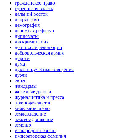
гражданское право
губернская власть
дальний восток
дворянство
демография
денежная реформа
дипломаты
дискриминация
до и после революции
добровольческая армия
дороги
дума
духовно-учебные заведения
дуэли
евреи
жандармы
железные дороги
журналистика и пресса
законодательство
земельное право
землевладение
земское движение
земство
из народной жизни
императорская фамилия