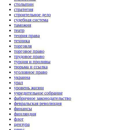
столыпин
стратегия
строительное дело
судебная система
таможня
театр
теория права
техника
торговля
торговое право
трудовое право
турция и проливы
тюрьма и ссылка
уголовное право
украина
урал
уровень жизни
учредительное собрание
фабричное законодательство
февральская революция
финансы
финляндия
флот
цензура
цены