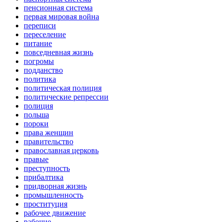
пенсионная система
первая мировая война
переписи
переселение
питание
повседневная жизнь
погромы
подданство
политика
политическая полиция
политические репрессии
полиция
польша
пороки
права женщин
правительство
православная церковь
правые
преступность
прибалтика
придворная жизнь
промышленность
проституция
рабочее движение
рабочие