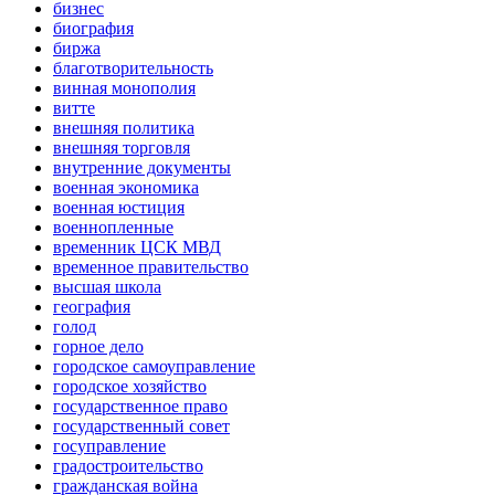
бизнес
биография
биржа
благотворительность
винная монополия
витте
внешняя политика
внешняя торговля
внутренние документы
военная экономика
военная юстиция
военнопленные
временник ЦСК МВД
временное правительство
высшая школа
география
голод
горное дело
городское самоуправление
городское хозяйство
государственное право
государственный совет
госуправление
градостроительство
гражданская война