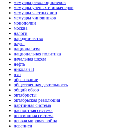
мемуары революционеров
мемуары ученых и инженеров
мемуары частных лиц
мемуары чиновников
монополии
москва
налоги
народничество
наука
национализм
национальная политика
начальная школа
нефть
николай II
нэп
образование
общественная деятельность
общий обзор
октябристы
октябрьская революция
партийная система
паспортная система
пенсионная система
первая мировая война
переписи