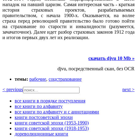
нападок на павший царизм. Самая интересная часть - краткая
история страховых проектов, разрабатываемых
правительством, с начала 1900-х. Оказывается, на волне
страха перед революцией правительство было готово пойти
на страхование по старости и инвалидности (разумеется,
зачачаточное). Далее идет разбор страховых законов 1912 года
и итогов первых двух лет их реализации.
скачать djvu 10 Mb »
djvu, посредственный скан, без OCR
темы:
рабочие
,
соцстрахование
< previous
next >
все книги в порядке поступления
все книги по алфавиту
все книги по алфавиту и с аннотациями
книги постсоветской эпохи
книги советской эпохи (1953-1990)
книги советской эпохи (1918-1953)
дореволюционные книги