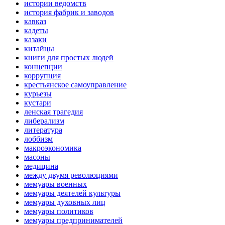
истории ведомств
история фабрик и заводов
кавказ
кадеты
казаки
китайцы
книги для простых людей
концепции
коррупция
крестьянское самоуправление
курьезы
кустари
ленская трагедия
либерализм
литература
лоббизм
макроэкономика
масоны
медицина
между двумя революциями
мемуары военных
мемуары деятелей культуры
мемуары духовных лиц
мемуары политиков
мемуары предпринимателей