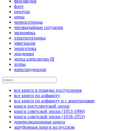
финляндия
флот
цензура
цены
черносотенцы
чрезвычайные ситуации
экономика
электротехника
эмиграция
энергетика
эпидемии
эпоха александра III
эсеры
юриспруденция
все книги в порядке поступления
все книги по алфавиту
все книги по алфавиту и с аннотациями
книги постсоветской эпохи
книги советской эпохи (1953-1990)
книги советской эпохи (1918-1953)
дореволюционные книги
зарубежные книги на русском