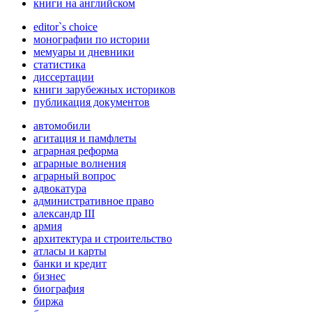
книги на английском
editor`s choice
монографии по истории
мемуары и дневники
статистика
диссертации
книги зарубежных историков
публикация документов
автомобили
агитация и памфлеты
аграрная реформа
аграрные волнения
аграрный вопрос
адвокатура
административное право
александр III
армия
архитектура и строительство
атласы и карты
банки и кредит
бизнес
биография
биржа