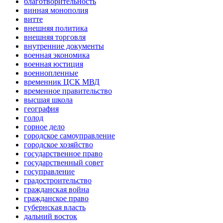
благотворительность
винная монополия
витте
внешняя политика
внешняя торговля
внутренние документы
военная экономика
военная юстиция
военнопленные
временник ЦСК МВД
временное правительство
высшая школа
география
голод
горное дело
городское самоуправление
городское хозяйство
государственное право
государственный совет
госуправление
градостроительство
гражданская война
гражданское право
губернская власть
дальний восток