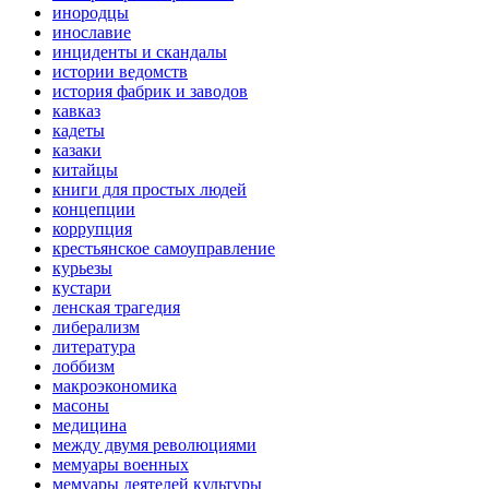
инородцы
инославие
инциденты и скандалы
истории ведомств
история фабрик и заводов
кавказ
кадеты
казаки
китайцы
книги для простых людей
концепции
коррупция
крестьянское самоуправление
курьезы
кустари
ленская трагедия
либерализм
литература
лоббизм
макроэкономика
масоны
медицина
между двумя революциями
мемуары военных
мемуары деятелей культуры