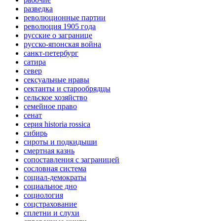
разведка
революционные партии
революция 1905 года
русские о загранице
русско-японская война
санкт-петербург
сатира
север
сексуальные нравы
сектанты и старообрядцы
сельское хозяйство
семейное право
сенат
серия historia rossica
сибирь
сироты и подкидыши
смертная казнь
сопоставления с заграницей
сословная система
социал-демократы
социальное дно
социология
соцстрахование
сплетни и слухи