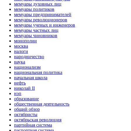
мемуары духовных лиц
мемуары политиков
мемуары предпринимателей
мемуары революционеров
мемуары ученых и инженеров
мемуары частных лиц
мемуары чиновников
монополии
москва
налоги
народничество
наука
национализм
национальная политика
начальная школа
нефть
николай II
нэп
образование
общественная деятельность
общий обзор
октябристы
октябрьская революция
партийная система
паспортная система