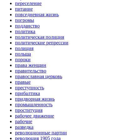
переселение
питание
повседневная жизнь
погромы
подданство
политика
политическая полиция
политические репрессии
полиция
польша
пороки
права женщин
правительство
православная церковь
правые
преступность
прибалтика
придворная жизнь
промышленность
проституция
рабочее движение
рабочие
разведка
революционные партии
революция 1905 года