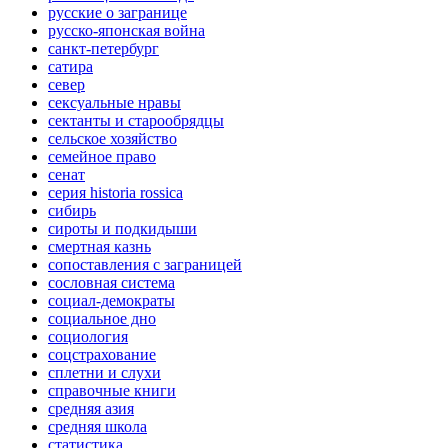
русские о загранице
русско-японская война
санкт-петербург
сатира
север
сексуальные нравы
сектанты и старообрядцы
сельское хозяйство
семейное право
сенат
серия historia rossica
сибирь
сироты и подкидыши
смертная казнь
сопоставления с заграницей
сословная система
социал-демократы
социальное дно
социология
соцстрахование
сплетни и слухи
справочные книги
средняя азия
средняя школа
статистика