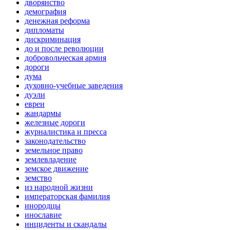
дворянство
демография
денежная реформа
дипломаты
дискриминация
до и после революции
добровольческая армия
дороги
дума
духовно-учебные заведения
дуэли
евреи
жандармы
железные дороги
журналистика и пресса
законодательство
земельное право
землевладение
земское движение
земство
из народной жизни
императорская фамилия
инородцы
инославие
инциденты и скандалы