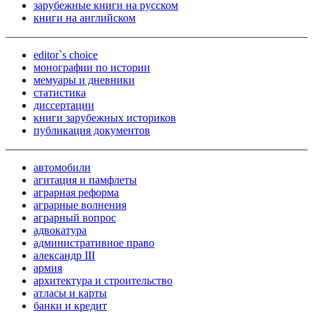
зарубежные книги на русском
книги на английском
editor`s choice
монографии по истории
мемуары и дневники
статистика
диссертации
книги зарубежных историков
публикация документов
автомобили
агитация и памфлеты
аграрная реформа
аграрные волнения
аграрный вопрос
адвокатура
административное право
александр III
армия
архитектура и строительство
атласы и карты
банки и кредит