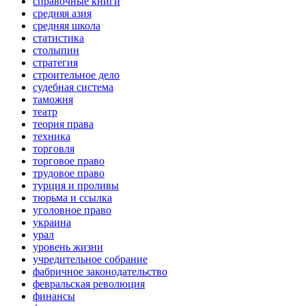
справочные книги
средняя азия
средняя школа
статистика
столыпин
стратегия
строительное дело
судебная система
таможня
театр
теория права
техника
торговля
торговое право
трудовое право
турция и проливы
тюрьма и ссылка
уголовное право
украина
урал
уровень жизни
учредительное собрание
фабричное законодательство
февральская революция
финансы