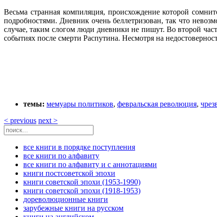
Весьма странная компиляция, происхождение которой сомните
подробностями. Дневник очень беллетризован, так что невозмо
случае, таким слогом люди дневники не пишут. Во второй час
событиях после смерти Распутина. Несмотря на недостоверност
темы:
мемуары политиков
,
февральская революция
,
чрез
< previous
next >
все книги в порядке поступления
все книги по алфавиту
все книги по алфавиту и с аннотациями
книги постсоветской эпохи
книги советской эпохи (1953-1990)
книги советской эпохи (1918-1953)
дореволюционные книги
зарубежные книги на русском
книги на английском