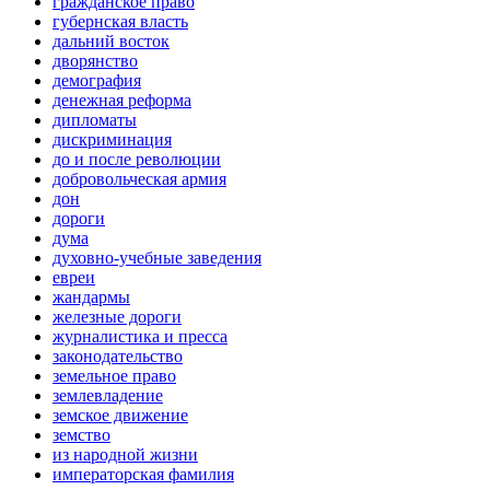
гражданское право
губернская власть
дальний восток
дворянство
демография
денежная реформа
дипломаты
дискриминация
до и после революции
добровольческая армия
дон
дороги
дума
духовно-учебные заведения
евреи
жандармы
железные дороги
журналистика и пресса
законодательство
земельное право
землевладение
земское движение
земство
из народной жизни
императорская фамилия