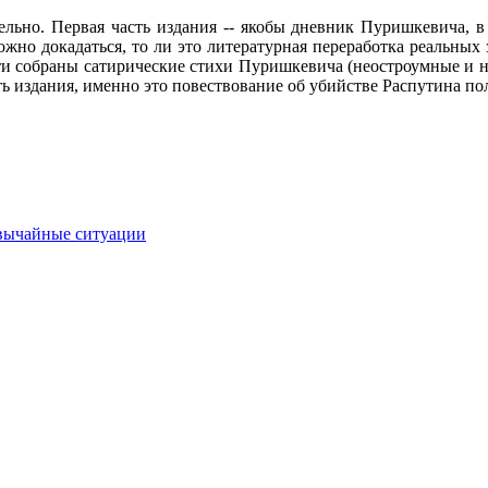
льно. Первая часть издания -- якобы дневник Пуришкевича, в
жно докадаться, то ли это литературная переработка реальных з
ти собраны сатирические стихи Пуришкевича (неостроумные и неи
ь издания, именно это повествование об убийстве Распутина по
вычайные ситуации