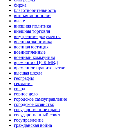
биржа
благотворительность
винная монополия
витте
внешняя политика
внешняя торговля
внутренние документы
военная экономика
военная юстиция
военнопленные
военный коммунизм
временник ЦСК МВД
временное правительство
высшая школа
география
германия
голод
горное дело
городское самоуправление
городское хозяйство
государственное право
государственный совет
госуправление
гражданская война