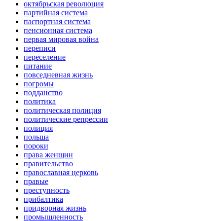
октябрьская революция
партийная система
паспортная система
пенсионная система
первая мировая война
переписи
переселение
питание
повседневная жизнь
погромы
подданство
политика
политическая полиция
политические репрессии
полиция
польша
пороки
права женщин
правительство
православная церковь
правые
преступность
прибалтика
придворная жизнь
промышленность