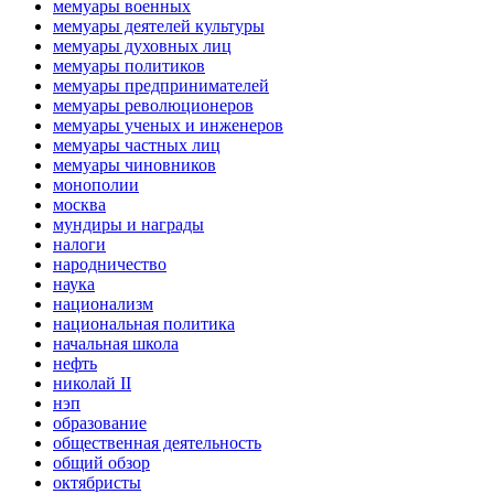
мемуары военных
мемуары деятелей культуры
мемуары духовных лиц
мемуары политиков
мемуары предпринимателей
мемуары революционеров
мемуары ученых и инженеров
мемуары частных лиц
мемуары чиновников
монополии
москва
мундиры и награды
налоги
народничество
наука
национализм
национальная политика
начальная школа
нефть
николай II
нэп
образование
общественная деятельность
общий обзор
октябристы