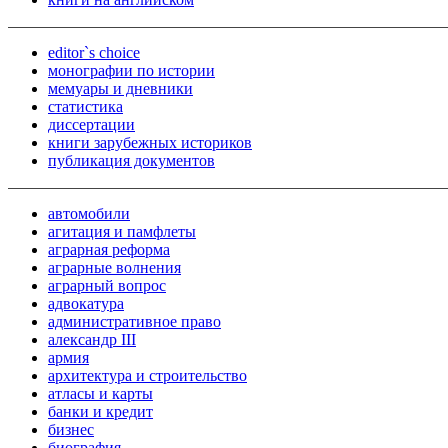
editor`s choice
монографии по истории
мемуары и дневники
статистика
диссертации
книги зарубежных историков
публикация документов
автомобили
агитация и памфлеты
аграрная реформа
аграрные волнения
аграрный вопрос
адвокатура
административное право
александр III
армия
архитектура и строительство
атласы и карты
банки и кредит
бизнес
биография