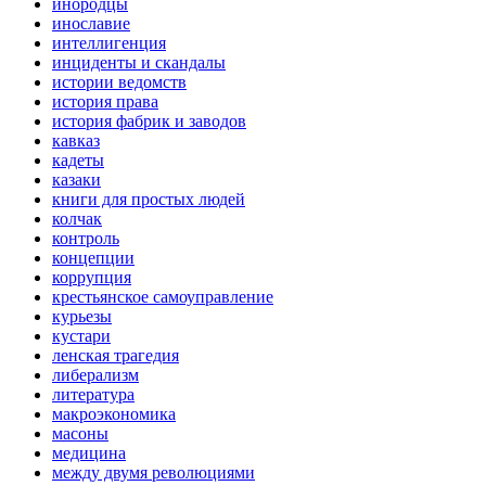
инородцы
инославие
интеллигенция
инциденты и скандалы
истории ведомств
история права
история фабрик и заводов
кавказ
кадеты
казаки
книги для простых людей
колчак
контроль
концепции
коррупция
крестьянское самоуправление
курьезы
кустари
ленская трагедия
либерализм
литература
макроэкономика
масоны
медицина
между двумя революциями