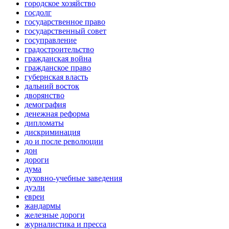
городское хозяйство
госдолг
государственное право
государственный совет
госуправление
градостроительство
гражданская война
гражданское право
губернская власть
дальний восток
дворянство
демография
денежная реформа
дипломаты
дискриминация
до и после революции
дон
дороги
дума
духовно-учебные заведения
дуэли
евреи
жандармы
железные дороги
журналистика и пресса