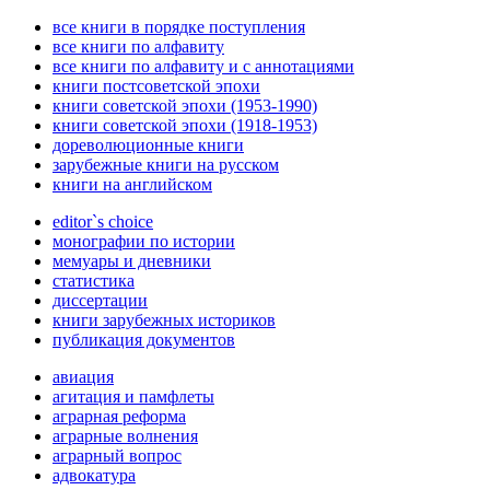
все книги в порядке поступления
все книги по алфавиту
все книги по алфавиту и с аннотациями
книги постсоветской эпохи
книги советской эпохи (1953-1990)
книги советской эпохи (1918-1953)
дореволюционные книги
зарубежные книги на русском
книги на английском
editor`s choice
монографии по истории
мемуары и дневники
статистика
диссертации
книги зарубежных историков
публикация документов
авиация
агитация и памфлеты
аграрная реформа
аграрные волнения
аграрный вопрос
адвокатура