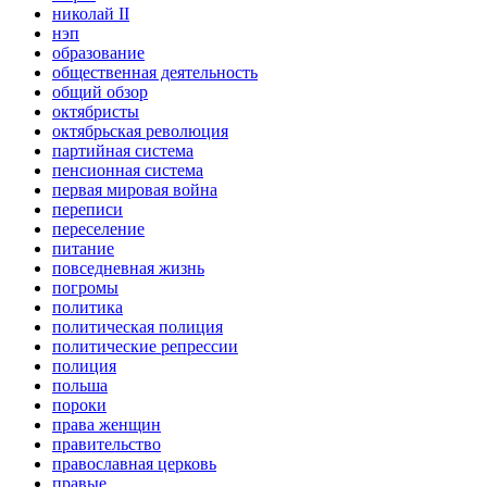
николай II
нэп
образование
общественная деятельность
общий обзор
октябристы
октябрьская революция
партийная система
пенсионная система
первая мировая война
переписи
переселение
питание
повседневная жизнь
погромы
политика
политическая полиция
политические репрессии
полиция
польша
пороки
права женщин
правительство
православная церковь
правые