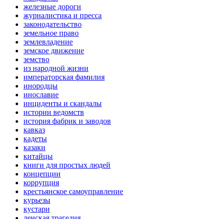
железные дороги
журналистика и пресса
законодательство
земельное право
землевладение
земское движение
земство
из народной жизни
императорская фамилия
инородцы
инославие
инциденты и скандалы
истории ведомств
история фабрик и заводов
кавказ
кадеты
казаки
китайцы
книги для простых людей
концепции
коррупция
крестьянское самоуправление
курьезы
кустари
ленская трагедия