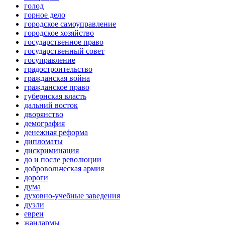
голод
горное дело
городское самоуправление
городское хозяйство
государственное право
государственный совет
госуправление
градостроительство
гражданская война
гражданское право
губернская власть
дальний восток
дворянство
демография
денежная реформа
дипломаты
дискриминация
до и после революции
добровольческая армия
дороги
дума
духовно-учебные заведения
дуэли
евреи
жандармы