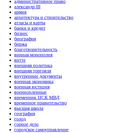
административное право
александр III
армия
архитектура и строительство
атласы и карты
банки и кредит
бизнес
биография
биржа
благотворительность
винная монополия
витте
внешняя политика
внешняя торговля
внутренние документы
военная экономика
военная юстиция
военнопленные
временник ЦСК МВД
временное правительство
высшая школа
география
голод
горное дело
городское самоуправление