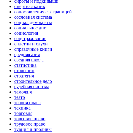
сироты и подкидыши
смертная казнь
сопоставления с заграницей
сословная система
социал-демократы
социальное дно
социология
соцстрахование
сплетни и слухи
справочные книги
средняя азия
средняя школа
статистика
столыпин
стратегия
строительное дело
судебная система
таможня
театр
теория права
техника
торговля
торговое право
трудовое право
турция и проливы