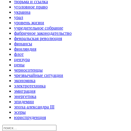
тюрьма и ссылка
уголовное право
украина
урал
уровень жизни
учредительное собрание
фабричное законодательство
февральская революция
финансы
финляндия
флот
цензура
цены
черносотенцы
чрезвычайные ситуации
экономика
электротехника
эмиграция
энергетика
эпидемии
эпоха александра III
эсеры
юриспруденция