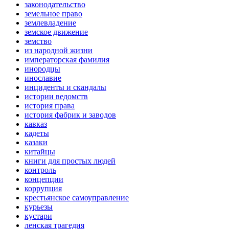
законодательство
земельное право
землевладение
земское движение
земство
из народной жизни
императорская фамилия
инородцы
инославие
инциденты и скандалы
истории ведомств
история права
история фабрик и заводов
кавказ
кадеты
казаки
китайцы
книги для простых людей
контроль
концепции
коррупция
крестьянское самоуправление
курьезы
кустари
ленская трагедия