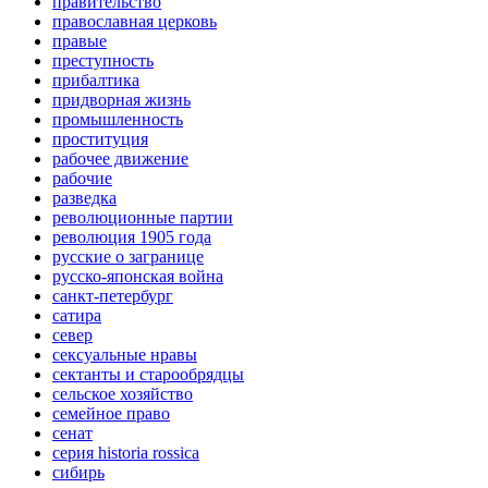
правительство
православная церковь
правые
преступность
прибалтика
придворная жизнь
промышленность
проституция
рабочее движение
рабочие
разведка
революционные партии
революция 1905 года
русские о загранице
русско-японская война
санкт-петербург
сатира
север
сексуальные нравы
сектанты и старообрядцы
сельское хозяйство
семейное право
сенат
серия historia rossica
сибирь