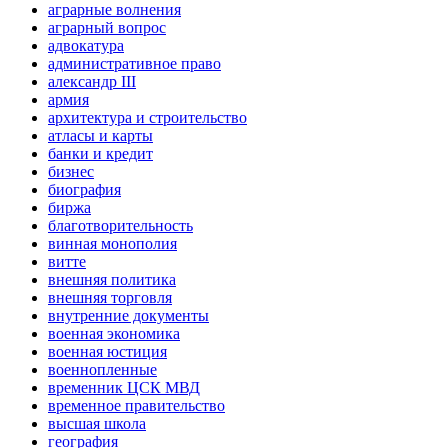
аграрные волнения
аграрный вопрос
адвокатура
административное право
александр III
армия
архитектура и строительство
атласы и карты
банки и кредит
бизнес
биография
биржа
благотворительность
винная монополия
витте
внешняя политика
внешняя торговля
внутренние документы
военная экономика
военная юстиция
военнопленные
временник ЦСК МВД
временное правительство
высшая школа
география