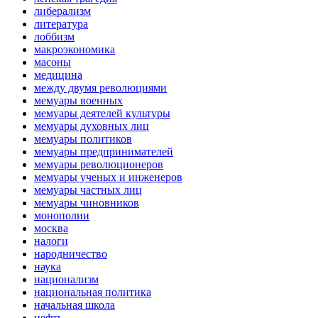
либерализм
литература
лоббизм
макроэкономика
масоны
медицина
между двумя революциями
мемуары военных
мемуары деятелей культуры
мемуары духовных лиц
мемуары политиков
мемуары предпринимателей
мемуары революционеров
мемуары ученых и инженеров
мемуары частных лиц
мемуары чиновников
монополии
москва
налоги
народничество
наука
национализм
национальная политика
начальная школа
нефть