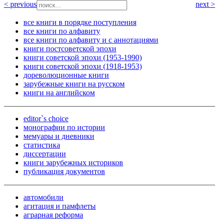
< previous
next >
все книги в порядке поступления
все книги по алфавиту
все книги по алфавиту и с аннотациями
книги постсоветской эпохи
книги советской эпохи (1953-1990)
книги советской эпохи (1918-1953)
дореволюционные книги
зарубежные книги на русском
книги на английском
editor`s choice
монографии по истории
мемуары и дневники
статистика
диссертации
книги зарубежных историков
публикация документов
автомобили
агитация и памфлеты
аграрная реформа