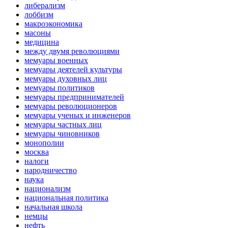
либерализм
лоббизм
макроэкономика
масоны
медицина
между двумя революциями
мемуары военных
мемуары деятелей культуры
мемуары духовных лиц
мемуары политиков
мемуары предпринимателей
мемуары революционеров
мемуары ученых и инженеров
мемуары частных лиц
мемуары чиновников
монополии
москва
налоги
народничество
наука
национализм
национальная политика
начальная школа
немцы
нефть