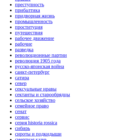
преступность
прибалтика
придворная жизнь
промышленность
проституция
путешествия
рабочее движение
рабочие
разведка
революционные партии
революция 1905 года
русско-японская война
санкт-петербург
сатира
север
сексуальные нравы
сектанты и старообрядцы
сельское хозяйство
семейное право
сенат
сервис
серия historia rossica
сибирь
сироты и подкидыши
смертная казнь