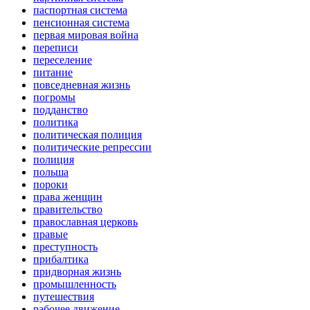
паспортная система
пенсионная система
первая мировая война
переписи
переселение
питание
повседневная жизнь
погромы
подданство
политика
политическая полиция
политические репрессии
полиция
польша
пороки
права женщин
правительство
православная церковь
правые
преступность
прибалтика
придворная жизнь
промышленность
путешествия
рабочее движение