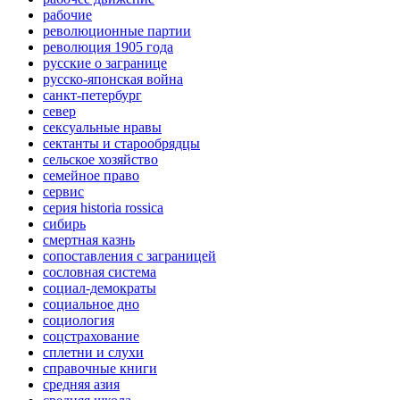
рабочие
революционные партии
революция 1905 года
русские о загранице
русско-японская война
санкт-петербург
север
сексуальные нравы
сектанты и старообрядцы
сельское хозяйство
семейное право
сервис
серия historia rossica
сибирь
смертная казнь
сопоставления с заграницей
сословная система
социал-демократы
социальное дно
социология
соцстрахование
сплетни и слухи
справочные книги
средняя азия