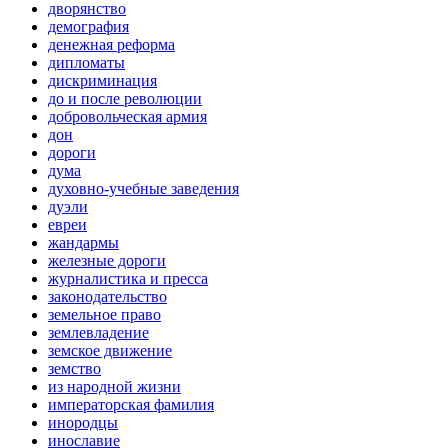
дворянство
демография
денежная реформа
дипломаты
дискриминация
до и после революции
добровольческая армия
дон
дороги
дума
духовно-учебные заведения
дуэли
евреи
жандармы
железные дороги
журналистика и пресса
законодательство
земельное право
землевладение
земское движение
земство
из народной жизни
императорская фамилия
инородцы
инославие