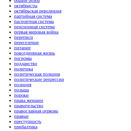
общий обзор
октябристы
октябрьская революция
партийная система
паспортная система
пенсионная система
первая мировая война
переписи
переселение
питание
повседневная жизнь
погромы
подданство
политика
политическая полиция
политические репрессии
полиция
польша
пороки
права женщин
правительство
православная церковь
правые
преступность
прибалтика