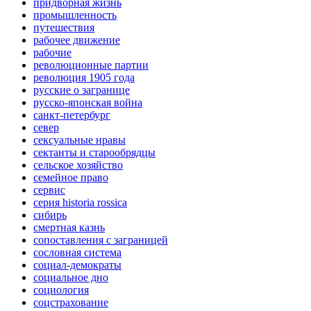
придворная жизнь
промышленность
путешествия
рабочее движение
рабочие
революционные партии
революция 1905 года
русские о загранице
русско-японская война
санкт-петербург
север
сексуальные нравы
сектанты и старообрядцы
сельское хозяйство
семейное право
сервис
серия historia rossica
сибирь
смертная казнь
сопоставления с заграницей
сословная система
социал-демократы
социальное дно
социология
соцстрахование