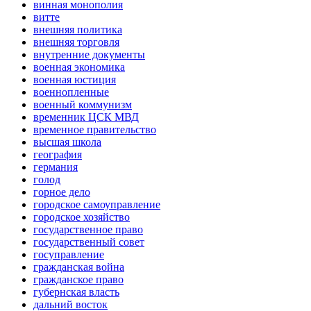
винная монополия
витте
внешняя политика
внешняя торговля
внутренние документы
военная экономика
военная юстиция
военнопленные
военный коммунизм
временник ЦСК МВД
временное правительство
высшая школа
география
германия
голод
горное дело
городское самоуправление
городское хозяйство
государственное право
государственный совет
госуправление
гражданская война
гражданское право
губернская власть
дальний восток