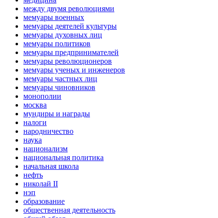
между двумя революциями
мемуары военных
мемуары деятелей культуры
мемуары духовных лиц
мемуары политиков
мемуары предпринимателей
мемуары революционеров
мемуары ученых и инженеров
мемуары частных лиц
мемуары чиновников
монополии
москва
мундиры и награды
налоги
народничество
наука
национализм
национальная политика
начальная школа
нефть
николай II
нэп
образование
общественная деятельность