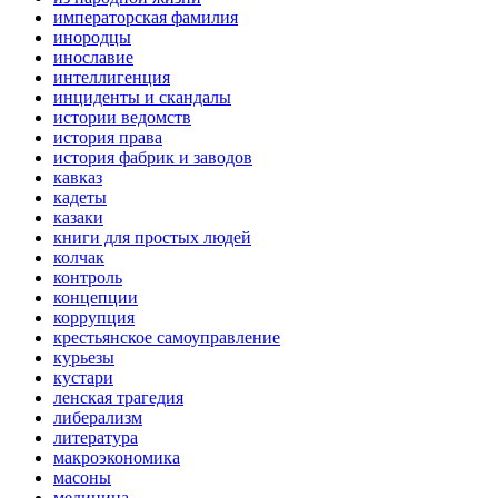
императорская фамилия
инородцы
инославие
интеллигенция
инциденты и скандалы
истории ведомств
история права
история фабрик и заводов
кавказ
кадеты
казаки
книги для простых людей
колчак
контроль
концепции
коррупция
крестьянское самоуправление
курьезы
кустари
ленская трагедия
либерализм
литература
макроэкономика
масоны
медицина