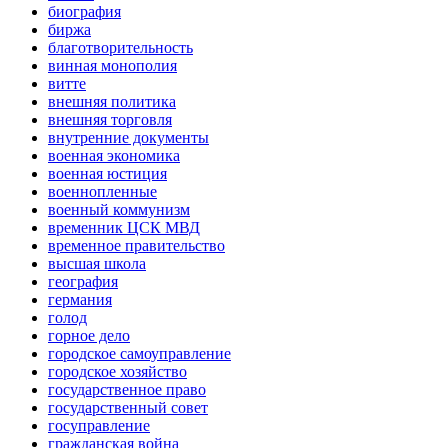
биография
биржа
благотворительность
винная монополия
витте
внешняя политика
внешняя торговля
внутренние документы
военная экономика
военная юстиция
военнопленные
военный коммунизм
временник ЦСК МВД
временное правительство
высшая школа
география
германия
голод
горное дело
городское самоуправление
городское хозяйство
государственное право
государственный совет
госуправление
гражданская война