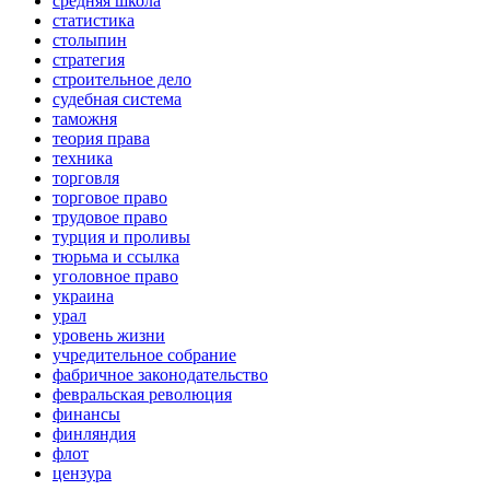
средняя школа
статистика
столыпин
стратегия
строительное дело
судебная система
таможня
теория права
техника
торговля
торговое право
трудовое право
турция и проливы
тюрьма и ссылка
уголовное право
украина
урал
уровень жизни
учредительное собрание
фабричное законодательство
февральская революция
финансы
финляндия
флот
цензура