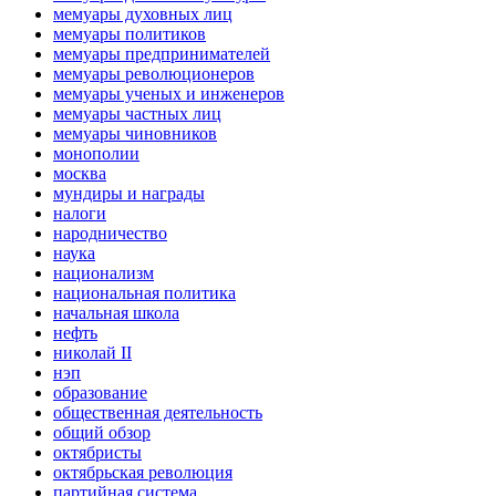
мемуары духовных лиц
мемуары политиков
мемуары предпринимателей
мемуары революционеров
мемуары ученых и инженеров
мемуары частных лиц
мемуары чиновников
монополии
москва
мундиры и награды
налоги
народничество
наука
национализм
национальная политика
начальная школа
нефть
николай II
нэп
образование
общественная деятельность
общий обзор
октябристы
октябрьская революция
партийная система