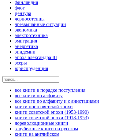
финляндия
флот
цензура
черносотенцы
чрезвычайные ситуации
экономика
электротехника
эмиграция
энергетика
эпидемии
эпоха александра III
эсеры
юриспруденция
все книги в порядке поступления
все книги по алфавиту
все книги по алфавиту и с аннотациями
книги постсоветской эпохи
книги советской эпохи (1953-1990)
книги советской эпохи (1918-1953)
дореволюционные книги
зарубежные книги на русском
книги на английском