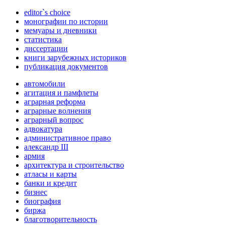
editor`s choice
монографии по истории
мемуары и дневники
статистика
диссертации
книги зарубежных историков
публикация документов
автомобили
агитация и памфлеты
аграрная реформа
аграрные волнения
аграрный вопрос
адвокатура
административное право
александр III
армия
архитектура и строительство
атласы и карты
банки и кредит
бизнес
биография
биржа
благотворительность