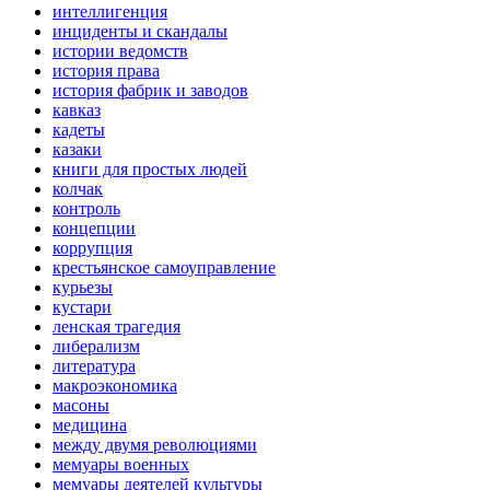
интеллигенция
инциденты и скандалы
истории ведомств
история права
история фабрик и заводов
кавказ
кадеты
казаки
книги для простых людей
колчак
контроль
концепции
коррупция
крестьянское самоуправление
курьезы
кустари
ленская трагедия
либерализм
литература
макроэкономика
масоны
медицина
между двумя революциями
мемуары военных
мемуары деятелей культуры