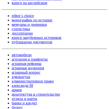
книги на английском
editor`s choice
монографии по истории
мемуары и дневники
статистика
диссертации
книги зарубежных историков
публикация документов
автомобили
агитация и памфлеты
аграрная реформа
аграрные волнения
аграрный вопрос
адвокатура
административное право
александр III
армия
архитектура и строительство
атласы и карты
банки и кредит
бизнес