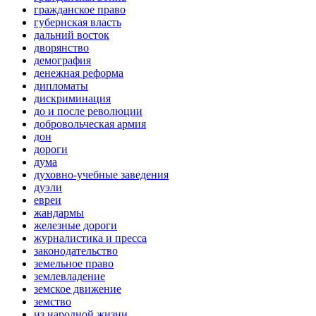
гражданское право
губернская власть
дальний восток
дворянство
демография
денежная реформа
дипломаты
дискриминация
до и после революции
добровольческая армия
дон
дороги
дума
духовно-учебные заведения
дуэли
евреи
жандармы
железные дороги
журналистика и пресса
законодательство
земельное право
землевладение
земское движение
земство
из народной жизни