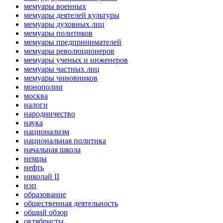
мемуары военных
мемуары деятелей культуры
мемуары духовных лиц
мемуары политиков
мемуары предпринимателей
мемуары революционеров
мемуары ученых и инженеров
мемуары частных лиц
мемуары чиновников
монополии
москва
налоги
народничество
наука
национализм
национальная политика
начальная школа
немцы
нефть
николай II
нэп
образование
общественная деятельность
общий обзор
октябристы