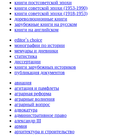
книги постсоветской эпохи
книги советской эпохи (1953-1990)
книги советской эпохи (1918-1953)
дореволюционные книги
зарубежные книги на русском
книги на английском
editor`s choice
монографии по истории
мемуары и дневники
статистика
диссертации
книги зарубежных историков
публикация документов
авиация
агитация и памфлеты
аграрная реформа
аграрные волнения
аграрный вопрос
адвокатура
административное право
александр III
армия
архитектура и строительство