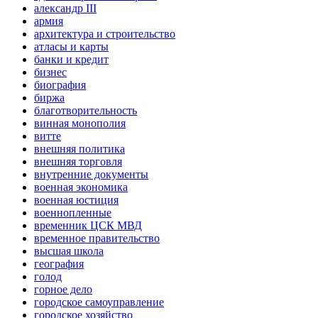
александр III
армия
архитектура и строительство
атласы и карты
банки и кредит
бизнес
биография
биржа
благотворительность
винная монополия
витте
внешняя политика
внешняя торговля
внутренние документы
военная экономика
военная юстиция
военнопленные
временник ЦСК МВД
временное правительство
высшая школа
география
голод
горное дело
городское самоуправление
городское хозяйство