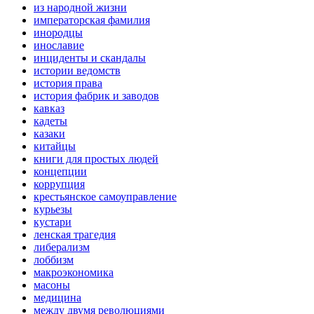
из народной жизни
императорская фамилия
инородцы
инославие
инциденты и скандалы
истории ведомств
история права
история фабрик и заводов
кавказ
кадеты
казаки
китайцы
книги для простых людей
концепции
коррупция
крестьянское самоуправление
курьезы
кустари
ленская трагедия
либерализм
лоббизм
макроэкономика
масоны
медицина
между двумя революциями