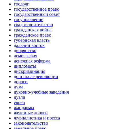
госдолг
государственное право
государственный совет
госуправление
градостроительство
гражданская война
гражданское право
губернская власть
дальний восток
дворянство
демография
денежная реформа
дипломаты
дискриминация
до и после революции
дороги
дума
духовно-учебные заведения
дуэли
евреи
жандармы
железные дороги
журналистика и пресса
законодательство
земельное право