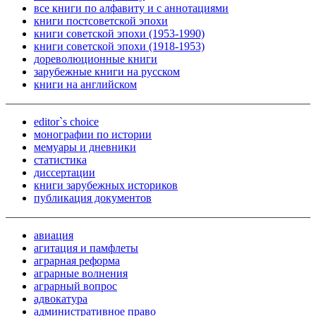
все книги по алфавиту и с аннотациями
книги постсоветской эпохи
книги советской эпохи (1953-1990)
книги советской эпохи (1918-1953)
дореволюционные книги
зарубежные книги на русском
книги на английском
editor`s choice
монографии по истории
мемуары и дневники
статистика
диссертации
книги зарубежных историков
публикация документов
авиация
агитация и памфлеты
аграрная реформа
аграрные волнения
аграрный вопрос
адвокатура
административное право