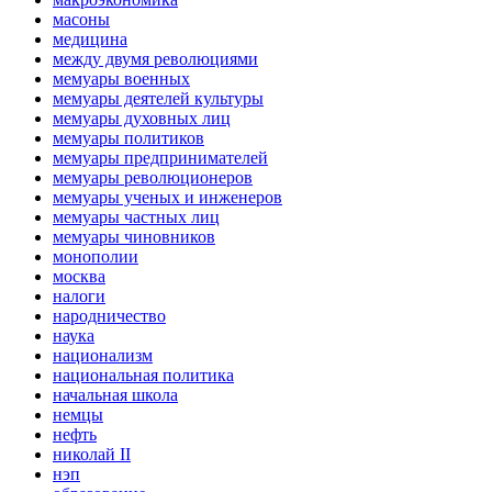
масоны
медицина
между двумя революциями
мемуары военных
мемуары деятелей культуры
мемуары духовных лиц
мемуары политиков
мемуары предпринимателей
мемуары революционеров
мемуары ученых и инженеров
мемуары частных лиц
мемуары чиновников
монополии
москва
налоги
народничество
наука
национализм
национальная политика
начальная школа
немцы
нефть
николай II
нэп