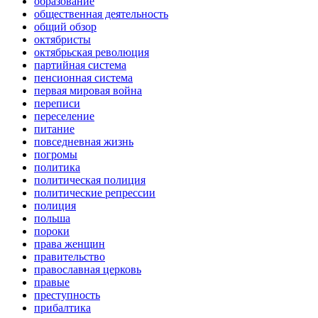
образование
общественная деятельность
общий обзор
октябристы
октябрьская революция
партийная система
пенсионная система
первая мировая война
переписи
переселение
питание
повседневная жизнь
погромы
политика
политическая полиция
политические репрессии
полиция
польша
пороки
права женщин
правительство
православная церковь
правые
преступность
прибалтика