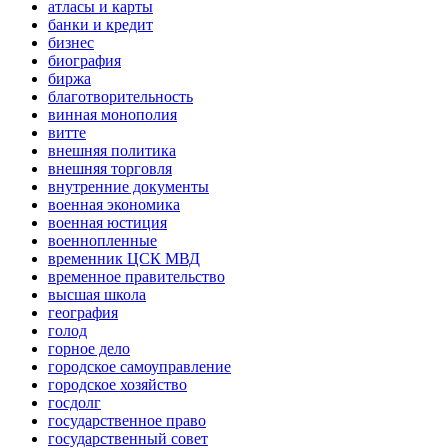
атласы и карты
банки и кредит
бизнес
биография
биржа
благотворительность
винная монополия
витте
внешняя политика
внешняя торговля
внутренние документы
военная экономика
военная юстиция
военнопленные
временник ЦСК МВД
временное правительство
высшая школа
география
голод
горное дело
городское самоуправление
городское хозяйство
госдолг
государственное право
государственный совет