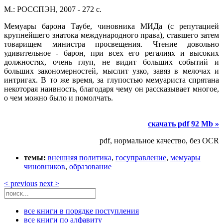
М.: РОССПЭН, 2007 - 272 с.
Мемуары барона Таубе, чиновника МИДа (с репутацией
крупнейшего знатока международного права), ставшего затем
товарищем министра просвещения. Чтение довольно
удивительное - барон, при всех его регалиях и высоких
должностях, очень глуп, не видит больших событий и
больших закономерностей, мыслит узко, завяз в мелочах и
интригах. В то же время, за глупостью мемуариста спрятана
некоторая наивность, благодаря чему он рассказывает многое,
о чем можно было и помолчать.
скачать pdf 92 Mb »
pdf, нормальное качество, без OCR
темы:
внешняя политика
,
госуправление
,
мемуары
чиновников
,
образование
< previous
next >
все книги в порядке поступления
все книги по алфавиту