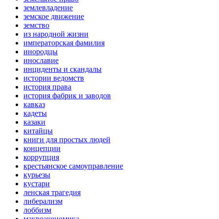
землевладение
земское движение
земство
из народной жизни
императорская фамилия
инородцы
инославие
инциденты и скандалы
истории ведомств
история права
история фабрик и заводов
кавказ
кадеты
казаки
китайцы
книги для простых людей
концепции
коррупция
крестьянское самоуправление
курьезы
кустари
ленская трагедия
либерализм
лоббизм
макроэкономика