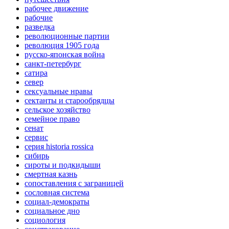
рабочее движение
рабочие
разведка
революционные партии
революция 1905 года
русско-японская война
санкт-петербург
сатира
север
сексуальные нравы
сектанты и старообрядцы
сельское хозяйство
семейное право
сенат
сервис
серия historia rossica
сибирь
сироты и подкидыши
смертная казнь
сопоставления с заграницей
сословная система
социал-демократы
социальное дно
социология