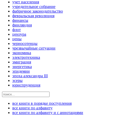
учет населения
учредительное собрание
фабричное законодательство
февральская революция
финансы
финляндия
флот
цензура
цены
черносотенцы
чрезвычайные ситуации
экономика
электротехника
эмиграция
энергетика
эпидемии
эпоха александра III
эсеры
юриспруденция
все книги в порядке поступления
все книги по алфавиту
все книги по алфавиту и с аннотациями