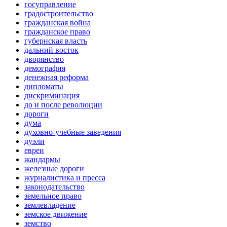
госуправление
градостроительство
гражданская война
гражданское право
губернская власть
дальний восток
дворянство
демография
денежная реформа
дипломаты
дискриминация
до и после революции
дороги
дума
духовно-учебные заведения
дуэли
евреи
жандармы
железные дороги
журналистика и пресса
законодательство
земельное право
землевладение
земское движение
земство