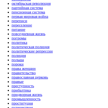
октябрьская революция
партийная система
пенсионная система
первая мировая война
переписи
переселение
питание
повседневная жизнь
погромы
политика
политическая полиция
политические репрессии
полиция
польша
пороки
права женщин
правительство
православная церковь
правые
преступность
прибалтика
придворная жизнь
промышленность
проституция
путешествия