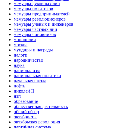
мемуары духовных лиц
мемуары политиков
мемуары предпринимателей
мемуары революционеров
мемуары ученых и инженеров
мемуары частных лиц
мемуары чиновников
монополии
москва
мундиры и награды
налоги
народничество
наука
национализм
национальная политика
начальная школа
нефть
николай II
нэп
образование
общественная деятельность
общий обзор
октябристы
октябрьская революция
партийная система