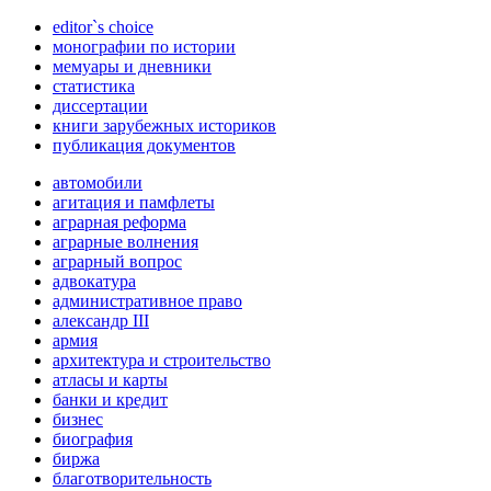
editor`s choice
монографии по истории
мемуары и дневники
статистика
диссертации
книги зарубежных историков
публикация документов
автомобили
агитация и памфлеты
аграрная реформа
аграрные волнения
аграрный вопрос
адвокатура
административное право
александр III
армия
архитектура и строительство
атласы и карты
банки и кредит
бизнес
биография
биржа
благотворительность