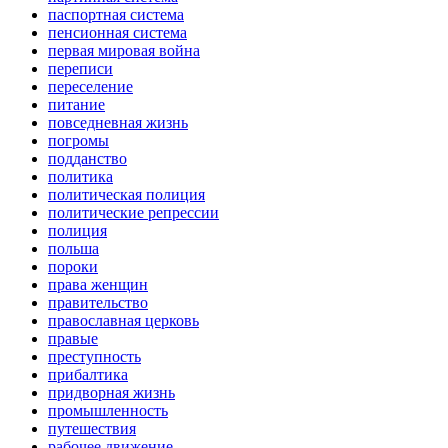
паспортная система
пенсионная система
первая мировая война
переписи
переселение
питание
повседневная жизнь
погромы
подданство
политика
политическая полиция
политические репрессии
полиция
польша
пороки
права женщин
правительство
православная церковь
правые
преступность
прибалтика
придворная жизнь
промышленность
путешествия
рабочее движение