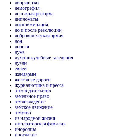
дворянство
демография
денежная реформа
дипломаты
дискриминация
до и после революции
добровольческая армия
дон
дороги
дума
духовно-учебные заведения
дуэли
евреи
жандармы
железные дороги
журналистика и пресса
законодательство
земельное право
землевладение
земское движение
земство
из народной жизни
императорская фамилия
инородцы
инославие