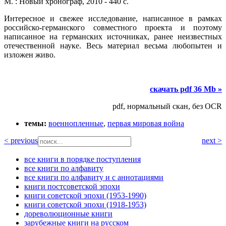
М. : Новый хронограф, 2010 - 440 с.
Интересное и свежее исследование, написанное в рамках
российско-германского совместного проекта и поэтому
написанное на германских источниках, ранее неизвестных
отечественной науке. Весь материал весьма любопытен и
изложен живо.
скачать pdf 36 Mb »
pdf, нормальный скан, без OCR
темы:
военнопленные
,
первая мировая война
< previous
next >
все книги в порядке поступления
все книги по алфавиту
все книги по алфавиту и с аннотациями
книги постсоветской эпохи
книги советской эпохи (1953-1990)
книги советской эпохи (1918-1953)
дореволюционные книги
зарубежные книги на русском