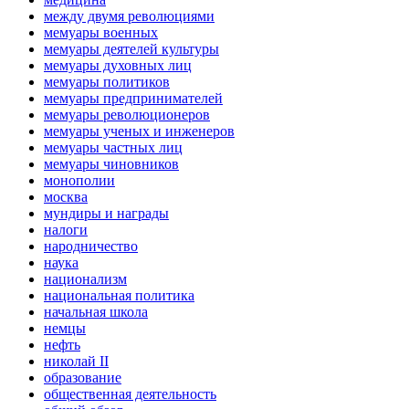
между двумя революциями
мемуары военных
мемуары деятелей культуры
мемуары духовных лиц
мемуары политиков
мемуары предпринимателей
мемуары революционеров
мемуары ученых и инженеров
мемуары частных лиц
мемуары чиновников
монополии
москва
мундиры и награды
налоги
народничество
наука
национализм
национальная политика
начальная школа
немцы
нефть
николай II
образование
общественная деятельность