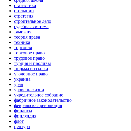
средняя школа
статистика
столыпин
стратегия
строительное дело
судебная система
таможня
теория права
техника
торговля
торговое право
трудовое право
турция и проливы
тюрьма и ссылка
уголовное право
украина
урал
уровень жизни
учредительное собрание
фабричное законодательство
февральская революция
финансы
финляндия
флот
цензура