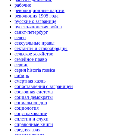
рабочие
революционные партии
революция 1905 года
русские о загранице
русско-японская война
санкт-петербург
север
сексуальные нравы
сектанты и старообрядцы
сельское хозяйство
семейное право
сервис
серия historia rossica
сибирь
смертная казнь
сопоставления с заграницей
сословная система
социал-демократы
социальное дно
социология
соцстрахование
сплетни и слухи
справочные книги
средняя азия