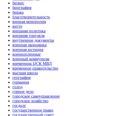
бизнес
биография
биржа
благотворительность
винная монополия
витте
внешняя политика
внешняя торговля
внутренние документы
военная экономика
военная юстиция
военнопленные
военный коммунизм
временник ЦСК МВД
временное правительство
высшая школа
география
германия
голод
горное дело
городское самоуправление
городское хозяйство
госдолг
государственное право
государственный совет