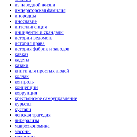
из народной жизни
императорская фамилия
инородцы
инославие
интеллигенция
инциденты и скандалы
истории ведомств
история права
история фабрик и заводов
кавказ
кадеты
казаки
книги для простых людей
колчак
контроль
концепции
коррупция
крестьянское самоуправление
курьезы
кустари
ленская трагедия
либерализм
макроэкономика
масоны
медицина