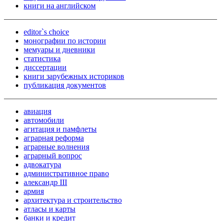
книги на английском
editor`s choice
монографии по истории
мемуары и дневники
статистика
диссертации
книги зарубежных историков
публикация документов
авиация
автомобили
агитация и памфлеты
аграрная реформа
аграрные волнения
аграрный вопрос
адвокатура
административное право
александр III
армия
архитектура и строительство
атласы и карты
банки и кредит