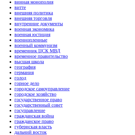
винная монополия
витте
внешняя политика
внешняя торговля
внутренние документы
военная экономика
военная юстиция
военнопленные
военный коммунизм
временник ЦСК МВД
временное правительство
высшая школа
география
германия
голод
горное дело
городское самоуправление
городское хозяйство
государственное право
государственный совет
госуправление
гражданская война
гражданское право
губернская власть
дальний восток