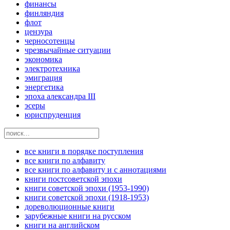
финансы
финляндия
флот
цензура
черносотенцы
чрезвычайные ситуации
экономика
электротехника
эмиграция
энергетика
эпоха александра III
эсеры
юриспруденция
все книги в порядке поступления
все книги по алфавиту
все книги по алфавиту и с аннотациями
книги постсоветской эпохи
книги советской эпохи (1953-1990)
книги советской эпохи (1918-1953)
дореволюционные книги
зарубежные книги на русском
книги на английском