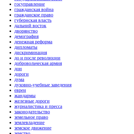
госуправление
гражданская война
гражданское право
губернская власть
дальний восток
дворянство
демография
денежная реформа
дипломаты
дискриминация
до и после революции
добровольческая армия
дон
дороги
дума
духовно-учебные заведения
евреи
жандармы
железные дороги
журналистика и пресса
законодательство
земельное право
землевладение
земское движение
земство