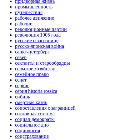
придворная жизнь
промышленность
путешествия
рабочее движение
рабочие
революционные партии
революция 1905 года
русские о загранице
русско-японская война
санкт-петербург
север
сектанты и старообрядцы
сельское хозяйство
семейное право
сенат
сервис
серия historia rossica
сибирь
смертная казнь
сопоставления с заграницей
сословная система
социал-демократы
социальное дно
социология
соцстрахование