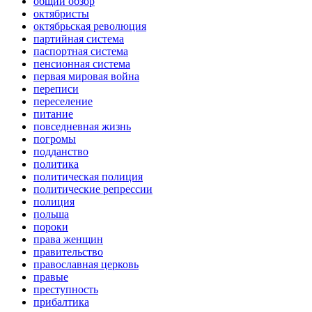
общий обзор
октябристы
октябрьская революция
партийная система
паспортная система
пенсионная система
первая мировая война
переписи
переселение
питание
повседневная жизнь
погромы
подданство
политика
политическая полиция
политические репрессии
полиция
польша
пороки
права женщин
правительство
православная церковь
правые
преступность
прибалтика