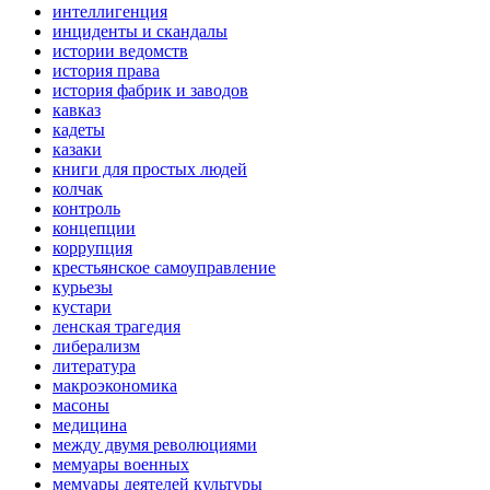
интеллигенция
инциденты и скандалы
истории ведомств
история права
история фабрик и заводов
кавказ
кадеты
казаки
книги для простых людей
колчак
контроль
концепции
коррупция
крестьянское самоуправление
курьезы
кустари
ленская трагедия
либерализм
литература
макроэкономика
масоны
медицина
между двумя революциями
мемуары военных
мемуары деятелей культуры