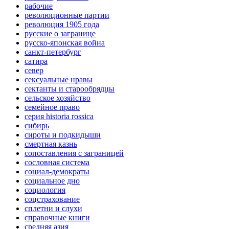
рабочие
революционные партии
революция 1905 года
русские о загранице
русско-японская война
санкт-петербург
сатира
север
сексуальные нравы
сектанты и старообрядцы
сельское хозяйство
семейное право
серия historia rossica
сибирь
сироты и подкидыши
смертная казнь
сопоставления с заграницей
сословная система
социал-демократы
социальное дно
социология
соцстрахование
сплетни и слухи
справочные книги
средняя азия