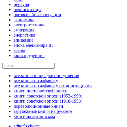
цензура
черносотенцы
чрезвычайные ситуации
экономика
электротехника
эмиграция
энергетика
эпидемии
эпоха александра III
эсеры
юриспруденция
все книги в порядке поступления
все книги по алфавиту
все книги по алфавиту и с аннотациями
книги постсоветской эпохи
книги советской эпохи (1953-1990)
книги советской эпохи (1918-1953)
дореволюционные книги
зарубежные книги на русском
книги на английском
editor`s choice