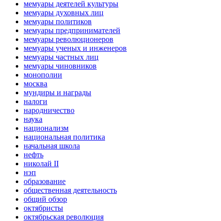
мемуары деятелей культуры
мемуары духовных лиц
мемуары политиков
мемуары предпринимателей
мемуары революционеров
мемуары ученых и инженеров
мемуары частных лиц
мемуары чиновников
монополии
москва
мундиры и награды
налоги
народничество
наука
национализм
национальная политика
начальная школа
нефть
николай II
нэп
образование
общественная деятельность
общий обзор
октябристы
октябрьская революция