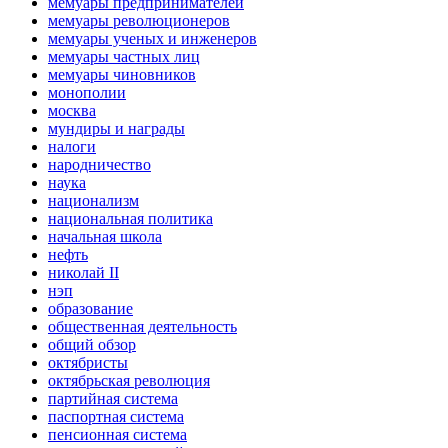
мемуары предпринимателей
мемуары революционеров
мемуары ученых и инженеров
мемуары частных лиц
мемуары чиновников
монополии
москва
мундиры и награды
налоги
народничество
наука
национализм
национальная политика
начальная школа
нефть
николай II
нэп
образование
общественная деятельность
общий обзор
октябристы
октябрьская революция
партийная система
паспортная система
пенсионная система