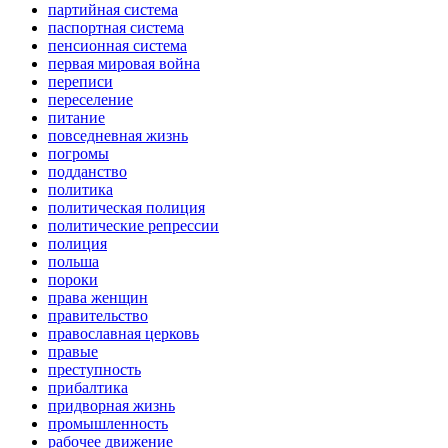
партийная система
паспортная система
пенсионная система
первая мировая война
переписи
переселение
питание
повседневная жизнь
погромы
подданство
политика
политическая полиция
политические репрессии
полиция
польша
пороки
права женщин
правительство
православная церковь
правые
преступность
прибалтика
придворная жизнь
промышленность
рабочее движение