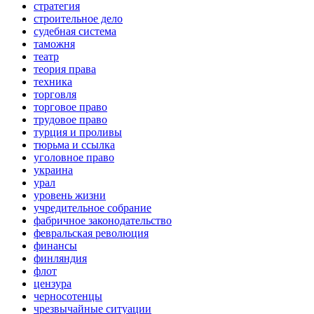
стратегия
строительное дело
судебная система
таможня
театр
теория права
техника
торговля
торговое право
трудовое право
турция и проливы
тюрьма и ссылка
уголовное право
украина
урал
уровень жизни
учредительное собрание
фабричное законодательство
февральская революция
финансы
финляндия
флот
цензура
черносотенцы
чрезвычайные ситуации