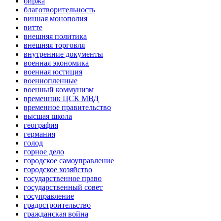
биржа
благотворительность
винная монополия
витте
внешняя политика
внешняя торговля
внутренние документы
военная экономика
военная юстиция
военнопленные
военный коммунизм
временник ЦСК МВД
временное правительство
высшая школа
география
германия
голод
горное дело
городское самоуправление
городское хозяйство
государственное право
государственный совет
госуправление
градостроительство
гражданская война