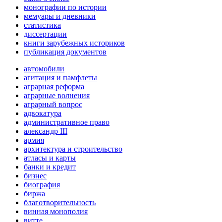
монографии по истории
мемуары и дневники
статистика
диссертации
книги зарубежных историков
публикация документов
автомобили
агитация и памфлеты
аграрная реформа
аграрные волнения
аграрный вопрос
адвокатура
административное право
александр III
армия
архитектура и строительство
атласы и карты
банки и кредит
бизнес
биография
биржа
благотворительность
винная монополия
витте