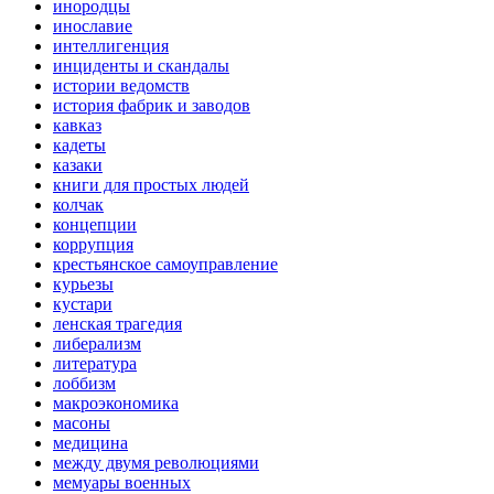
инородцы
инославие
интеллигенция
инциденты и скандалы
истории ведомств
история фабрик и заводов
кавказ
кадеты
казаки
книги для простых людей
колчак
концепции
коррупция
крестьянское самоуправление
курьезы
кустари
ленская трагедия
либерализм
литература
лоббизм
макроэкономика
масоны
медицина
между двумя революциями
мемуары военных