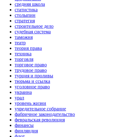
средняя школа
статистика
столыпин
стратегия
строительное дело
судебная система
таможня
театр
теория права
техника
торговля
торговое право
трудовое право
турция и проливы
тюрьма и ссылка
уголовное право
украина
урал
уровень жизни
учредительное собрание
фабричное законодательство
февральская революция
финансы
финляндия
флот