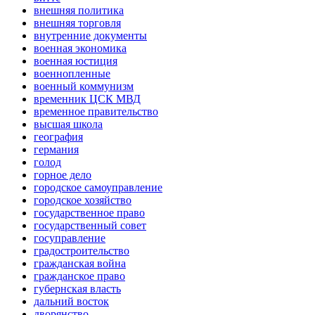
внешняя политика
внешняя торговля
внутренние документы
военная экономика
военная юстиция
военнопленные
военный коммунизм
временник ЦСК МВД
временное правительство
высшая школа
география
германия
голод
горное дело
городское самоуправление
городское хозяйство
государственное право
государственный совет
госуправление
градостроительство
гражданская война
гражданское право
губернская власть
дальний восток
дворянство