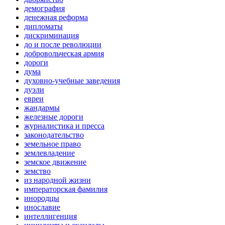
демография
денежная реформа
дипломаты
дискриминация
до и после революции
добровольческая армия
дороги
дума
духовно-учебные заведения
дуэли
евреи
жандармы
железные дороги
журналистика и пресса
законодательство
земельное право
землевладение
земское движение
земство
из народной жизни
императорская фамилия
инородцы
инославие
интеллигенция