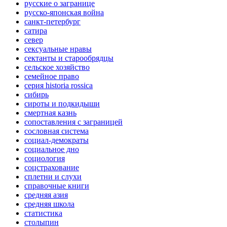
русские о загранице
русско-японская война
санкт-петербург
сатира
север
сексуальные нравы
сектанты и старообрядцы
сельское хозяйство
семейное право
серия historia rossica
сибирь
сироты и подкидыши
смертная казнь
сопоставления с заграницей
сословная система
социал-демократы
социальное дно
социология
соцстрахование
сплетни и слухи
справочные книги
средняя азия
средняя школа
статистика
столыпин