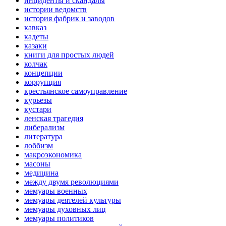
инциденты и скандалы
истории ведомств
история фабрик и заводов
кавказ
кадеты
казаки
книги для простых людей
колчак
концепции
коррупция
крестьянское самоуправление
курьезы
кустари
ленская трагедия
либерализм
литература
лоббизм
макроэкономика
масоны
медицина
между двумя революциями
мемуары военных
мемуары деятелей культуры
мемуары духовных лиц
мемуары политиков