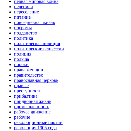
первая мировая война
переписи
переселение
питание
повседневная жизнь
погромы
подданство
политика
политическая полиция
политические репрессии
полиция
польша
пороки
права женщин
правительство
православная церковь
правые
преступность
прибалтика
придворная жизнь
промышленность
рабочее движение
рабочие
революционные партии
революция 1905 года