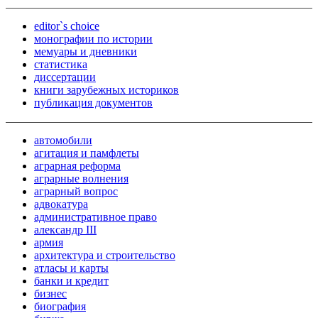
editor`s choice
монографии по истории
мемуары и дневники
статистика
диссертации
книги зарубежных историков
публикация документов
автомобили
агитация и памфлеты
аграрная реформа
аграрные волнения
аграрный вопрос
адвокатура
административное право
александр III
армия
архитектура и строительство
атласы и карты
банки и кредит
бизнес
биография