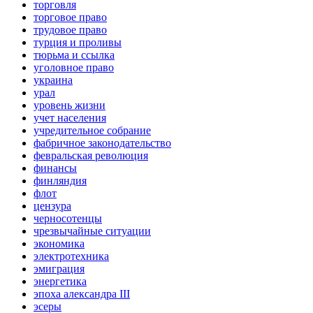
торговля
торговое право
трудовое право
турция и проливы
тюрьма и ссылка
уголовное право
украина
урал
уровень жизни
учет населения
учредительное собрание
фабричное законодательство
февральская революция
финансы
финляндия
флот
цензура
черносотенцы
чрезвычайные ситуации
экономика
электротехника
эмиграция
энергетика
эпоха александра III
эсеры