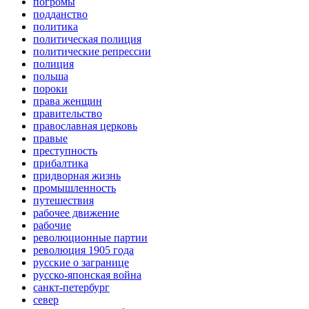
погромы
подданство
политика
политическая полиция
политические репрессии
полиция
польша
пороки
права женщин
правительство
православная церковь
правые
преступность
прибалтика
придворная жизнь
промышленность
путешествия
рабочее движение
рабочие
революционные партии
революция 1905 года
русские о загранице
русско-японская война
санкт-петербург
север