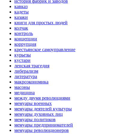
история фабрик и заводов
кавказ
кадеты
казаки
книги для простых людей
колчак
контроль
концепции
коррупция
крестьянское самоуправление
курьезы
кустари
ленская трагедия
либерализм
литература
макроэкономика
масоны
медицина
между двумя революциями
мемуары военных
мемуары деятелей культуры
мемуары духовных лиц
мемуары политиков
мемуары предпринимателей
мемуары революционеров