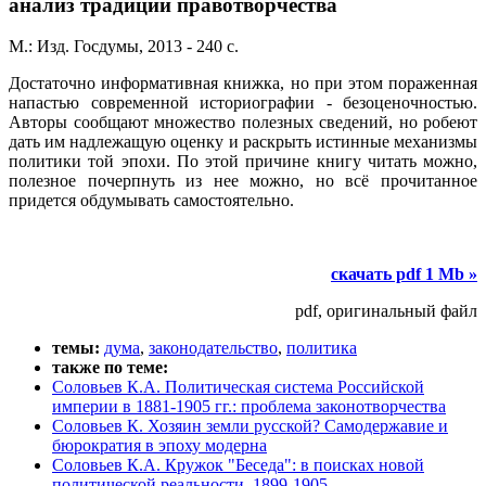
анализ традиций правотворчества
М.: Изд. Госдумы, 2013 - 240 с.
Достаточно информативная книжка, но при этом пораженная
напастью современной историографии - безоценочностью.
Авторы сообщают множество полезных сведений, но робеют
дать им надлежащую оценку и раскрыть истинные механизмы
политики той эпохи. По этой причине книгу читать можно,
полезное почерпнуть из нее можно, но всё прочитанное
придется обдумывать самостоятельно.
скачать pdf 1 Mb »
pdf, оригинальный файл
темы:
дума
,
законодательство
,
политика
также по теме:
Соловьев К.А. Политическая система Российской
империи в 1881-1905 гг.: проблема законотворчества
Соловьев К. Хозяин земли русской? Самодержавие и
бюрократия в эпоху модерна
Соловьев К.А. Кружок "Беседа": в поисках новой
политической реальности, 1899-1905