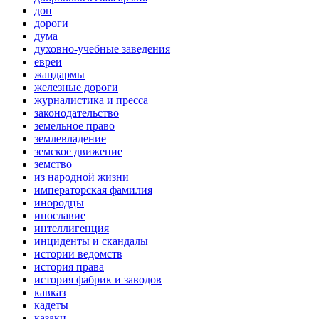
дон
дороги
дума
духовно-учебные заведения
евреи
жандармы
железные дороги
журналистика и пресса
законодательство
земельное право
землевладение
земское движение
земство
из народной жизни
императорская фамилия
инородцы
инославие
интеллигенция
инциденты и скандалы
истории ведомств
история права
история фабрик и заводов
кавказ
кадеты
казаки