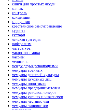
книги для простых людей
колчак
контроль
концепции
коррупция
крестьянское самоуправление
курьезы
кустари
ленская трагедия
либерализм
литература
макроэкономика
масоны
медицина
между двумя революциями
мемуары военных
мемуары деятелей культуры
мемуары духовных лиц
мемуары политиков
мемуары предпринимателей
мемуары революционеров
мемуары ученых и инженеров
мемуары частных лиц
мемуары чиновников