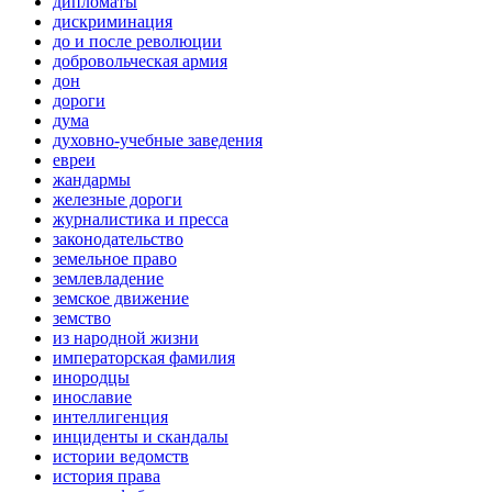
дипломаты
дискриминация
до и после революции
добровольческая армия
дон
дороги
дума
духовно-учебные заведения
евреи
жандармы
железные дороги
журналистика и пресса
законодательство
земельное право
землевладение
земское движение
земство
из народной жизни
императорская фамилия
инородцы
инославие
интеллигенция
инциденты и скандалы
истории ведомств
история права