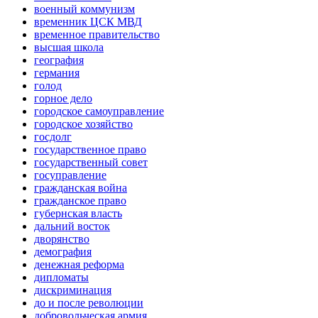
военный коммунизм
временник ЦСК МВД
временное правительство
высшая школа
география
германия
голод
горное дело
городское самоуправление
городское хозяйство
госдолг
государственное право
государственный совет
госуправление
гражданская война
гражданское право
губернская власть
дальний восток
дворянство
демография
денежная реформа
дипломаты
дискриминация
до и после революции
добровольческая армия