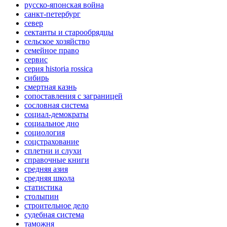
русско-японская война
санкт-петербург
север
сектанты и старообрядцы
сельское хозяйство
семейное право
сервис
серия historia rossica
сибирь
смертная казнь
сопоставления с заграницей
сословная система
социал-демократы
социальное дно
социология
соцстрахование
сплетни и слухи
справочные книги
средняя азия
средняя школа
статистика
столыпин
строительное дело
судебная система
таможня