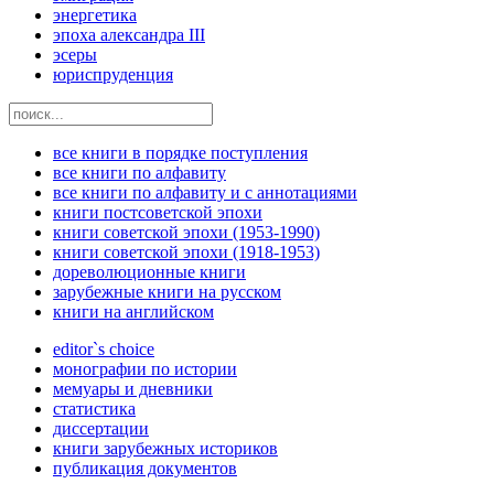
энергетика
эпоха александра III
эсеры
юриспруденция
все книги в порядке поступления
все книги по алфавиту
все книги по алфавиту и с аннотациями
книги постсоветской эпохи
книги советской эпохи (1953-1990)
книги советской эпохи (1918-1953)
дореволюционные книги
зарубежные книги на русском
книги на английском
editor`s choice
монографии по истории
мемуары и дневники
статистика
диссертации
книги зарубежных историков
публикация документов