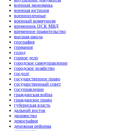
военная экономика
военная юстиция
военнопленные
военный коммунизм
временник ЦСК МВД
временное правительство
высшая школа
география
германия
голод
горное дело
городское самоуправление
городское хозяйство
госдолг
государственное право
государственный совет
госуправление
гражданская война
гражданское право
губернская власть
дальний восток
дворянство
демография
денежная реформа