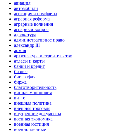
авиация
автомобили
агитация и памфлеты
аграрная реформа
аграрные волнения
аграрный вопрос
адвокатура
административное право
александр III
армия
архитектура и строительство
атласы и карты
банки и кредит
бизнес
биография
биржа
благотворительность
винная монополия
витте
внешняя политика
внешняя торговля
внутренние документы
военная экономика
военная юстиция
военнопленные