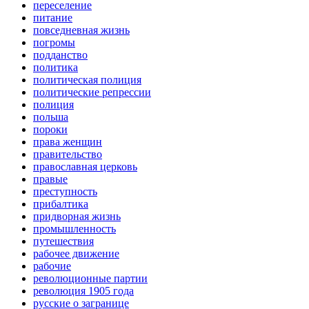
переселение
питание
повседневная жизнь
погромы
подданство
политика
политическая полиция
политические репрессии
полиция
польша
пороки
права женщин
правительство
православная церковь
правые
преступность
прибалтика
придворная жизнь
промышленность
путешествия
рабочее движение
рабочие
революционные партии
революция 1905 года
русские о загранице