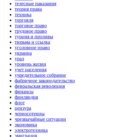
телесные наказания
теория права
техника
торговля
торговое право
трудовое право
турция и проливы
тюрьма и ссылка
уголовное право
украина
урал
уровень жизни
учет населения
учредительное собрание
фабричное законодательство
февральская революция
финансы
финляндия
флот
цензура
черносотенцы
чрезвычайные ситуации
экономика
электротехника
эмиграция