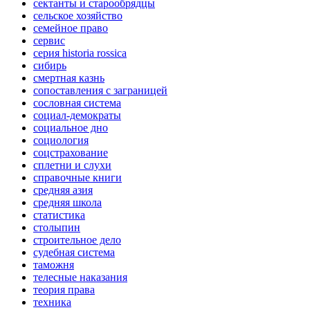
сектанты и старообрядцы
сельское хозяйство
семейное право
сервис
серия historia rossica
сибирь
смертная казнь
сопоставления с заграницей
сословная система
социал-демократы
социальное дно
социология
соцстрахование
сплетни и слухи
справочные книги
средняя азия
средняя школа
статистика
столыпин
строительное дело
судебная система
таможня
телесные наказания
теория права
техника