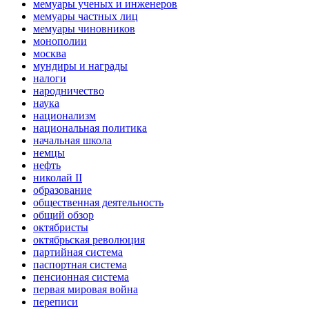
мемуары ученых и инженеров
мемуары частных лиц
мемуары чиновников
монополии
москва
мундиры и награды
налоги
народничество
наука
национализм
национальная политика
начальная школа
немцы
нефть
николай II
образование
общественная деятельность
общий обзор
октябристы
октябрьская революция
партийная система
паспортная система
пенсионная система
первая мировая война
переписи