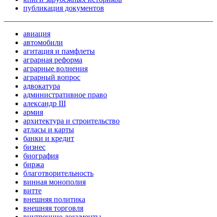
публикация документов
авиация
автомобили
агитация и памфлеты
аграрная реформа
аграрные волнения
аграрный вопрос
адвокатура
административное право
александр III
армия
архитектура и строительство
атласы и карты
банки и кредит
бизнес
биография
биржа
благотворительность
винная монополия
витте
внешняя политика
внешняя торговля
внутренние документы