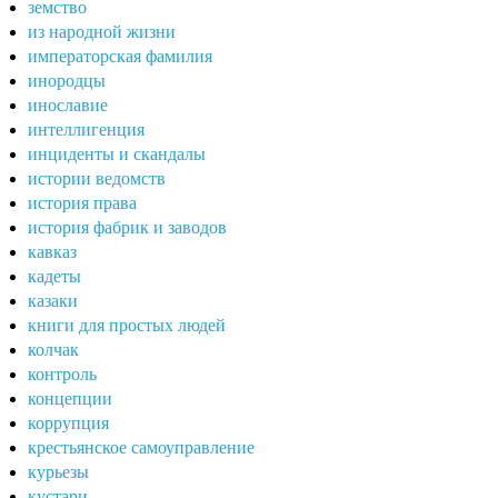
земство
из народной жизни
императорская фамилия
инородцы
инославие
интеллигенция
инциденты и скандалы
истории ведомств
история права
история фабрик и заводов
кавказ
кадеты
казаки
книги для простых людей
колчак
контроль
концепции
коррупция
крестьянское самоуправление
курьезы
кустари