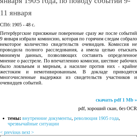
января 1905 года, по поводу событий 9-
11 января
СПб: 1905 - 48 с.
Петербургские присяжные поверенные сразу же после событий
9 января избрали комиисию, которая по горячим следам собрало
некоторое количество свидетельств очевидцев. Комиссия не
проводила полного расследования, а имела целью отыскать
минимум данных, позволяющих составить определенное
мнение о расстреле. По впечатлению комисии, шествие рабочих
было лояльным и мирным, а насилие против них - крайне
жестоким и немотивированным. В докладе приводятся
многочисленные выдержки из свидетельств участников и
очевидцев событий.
скачать pdf 1 Mb »
pdf, хороший скан, без OCR
темы:
внутренние документы
,
революция 1905 года
,
чрезвычайные ситуации
< previous
next >