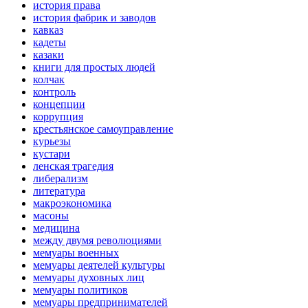
история права
история фабрик и заводов
кавказ
кадеты
казаки
книги для простых людей
колчак
контроль
концепции
коррупция
крестьянское самоуправление
курьезы
кустари
ленская трагедия
либерализм
литература
макроэкономика
масоны
медицина
между двумя революциями
мемуары военных
мемуары деятелей культуры
мемуары духовных лиц
мемуары политиков
мемуары предпринимателей