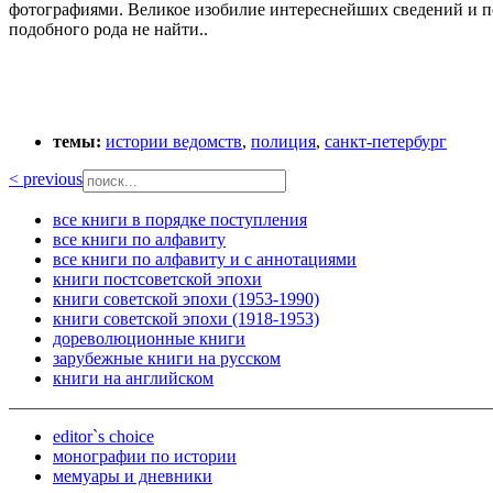
фотографиями. Великое изобилие интереснейших сведений и под
подобного рода не найти..
темы:
истории ведомств
,
полиция
,
санкт-петербург
< previous
все книги в порядке поступления
все книги по алфавиту
все книги по алфавиту и с аннотациями
книги постсоветской эпохи
книги советской эпохи (1953-1990)
книги советской эпохи (1918-1953)
дореволюционные книги
зарубежные книги на русском
книги на английском
editor`s choice
монографии по истории
мемуары и дневники