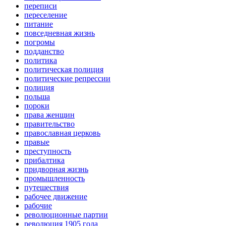
переписи
переселение
питание
повседневная жизнь
погромы
подданство
политика
политическая полиция
политические репрессии
полиция
польша
пороки
права женщин
правительство
православная церковь
правые
преступность
прибалтика
придворная жизнь
промышленность
путешествия
рабочее движение
рабочие
революционные партии
революция 1905 года