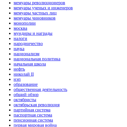
мемуары революционеров
мемуары ученых и инженеров
мемуары частных лиц
мемуары чиновников
монополии
москва
мундиры и награды
налоги
народничество
наука
национализм
национальная политика
начальная школа
нефть
николай II
нэп
образование
общественная деятельность
общий обзор
октябристы
октябрьская революция
партийная система
паспортная система
пенсионная система
первая мировая война