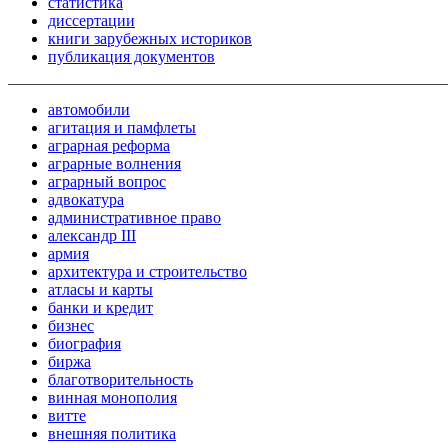
статистика
диссертации
книги зарубежных историков
публикация документов
автомобили
агитация и памфлеты
аграрная реформа
аграрные волнения
аграрный вопрос
адвокатура
административное право
александр III
армия
архитектура и строительство
атласы и карты
банки и кредит
бизнес
биография
биржа
благотворительность
винная монополия
витте
внешняя политика