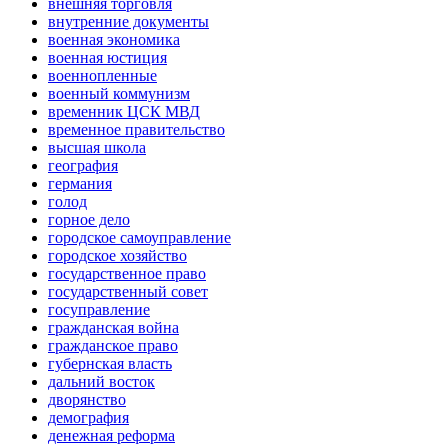
внешняя торговля
внутренние документы
военная экономика
военная юстиция
военнопленные
военный коммунизм
временник ЦСК МВД
временное правительство
высшая школа
география
германия
голод
горное дело
городское самоуправление
городское хозяйство
государственное право
государственный совет
госуправление
гражданская война
гражданское право
губернская власть
дальний восток
дворянство
демография
денежная реформа