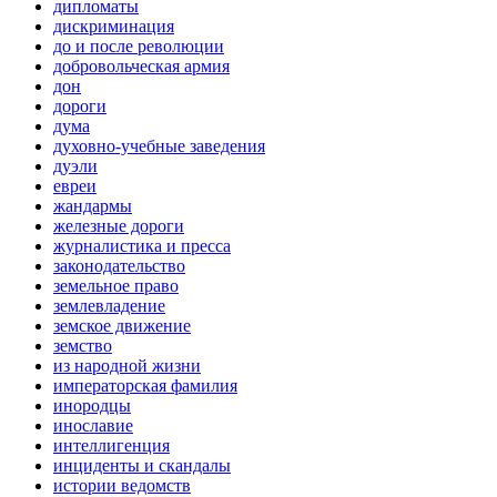
дипломаты
дискриминация
до и после революции
добровольческая армия
дон
дороги
дума
духовно-учебные заведения
дуэли
евреи
жандармы
железные дороги
журналистика и пресса
законодательство
земельное право
землевладение
земское движение
земство
из народной жизни
императорская фамилия
инородцы
инославие
интеллигенция
инциденты и скандалы
истории ведомств