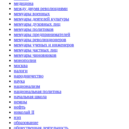
медицина
между двумя революциями
мемуары военных
мемуары деятелей культуры
мемуары духовных лиц
мемуары политиков
мемуары предпринимателей
мемуары революционеров
мемуары ученых и инженеров
мемуары частных лиц
мемуары чиновников
монополии
москва
налоги
народничество
наука
национализм
национальная политика
начальная школа
немцы
нефть
николай II
нэп
образование
общественная деятельность