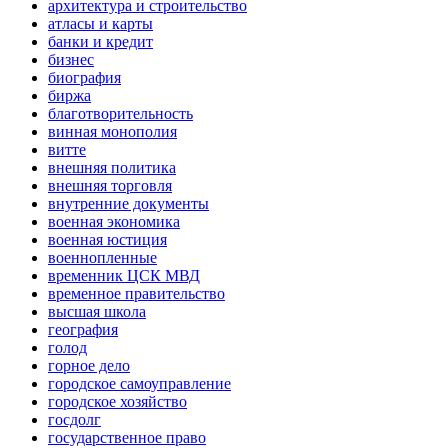
архитектура и строительство
атласы и карты
банки и кредит
бизнес
биография
биржа
благотворительность
винная монополия
витте
внешняя политика
внешняя торговля
внутренние документы
военная экономика
военная юстиция
военнопленные
временник ЦСК МВД
временное правительство
высшая школа
география
голод
горное дело
городское самоуправление
городское хозяйство
госдолг
государственное право