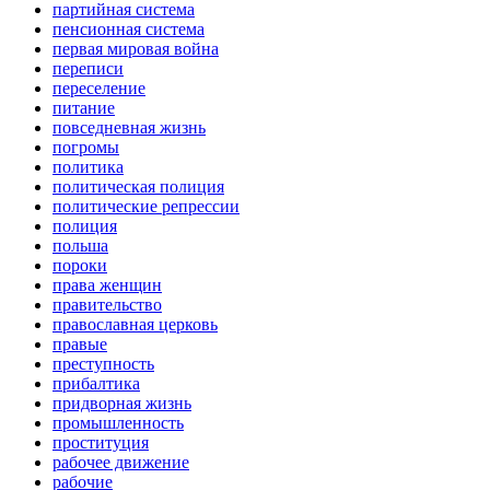
партийная система
пенсионная система
первая мировая война
переписи
переселение
питание
повседневная жизнь
погромы
политика
политическая полиция
политические репрессии
полиция
польша
пороки
права женщин
правительство
православная церковь
правые
преступность
прибалтика
придворная жизнь
промышленность
проституция
рабочее движение
рабочие