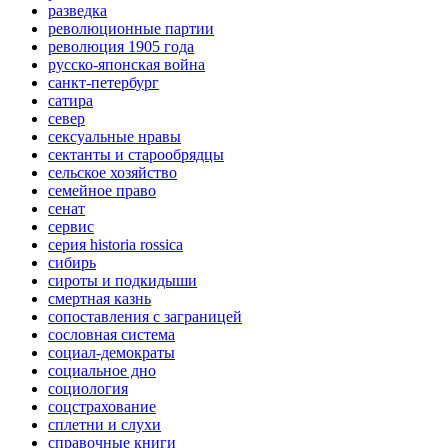
разведка
революционные партии
революция 1905 года
русско-японская война
санкт-петербург
сатира
север
сексуальные нравы
сектанты и старообрядцы
сельское хозяйство
семейное право
сенат
сервис
серия historia rossica
сибирь
сироты и подкидыши
смертная казнь
сопоставления с заграницей
сословная система
социал-демократы
социальное дно
социология
соцстрахование
сплетни и слухи
справочные книги