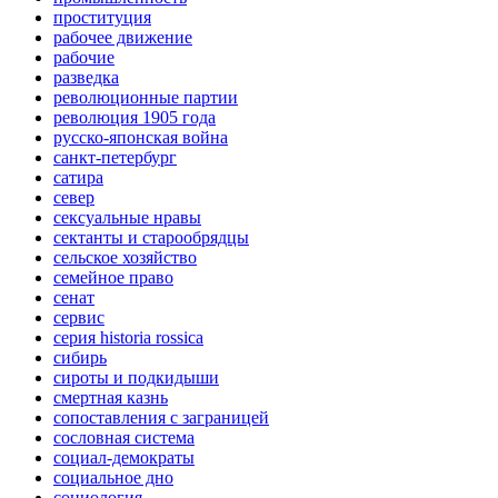
проституция
рабочее движение
рабочие
разведка
революционные партии
революция 1905 года
русско-японская война
санкт-петербург
сатира
север
сексуальные нравы
сектанты и старообрядцы
сельское хозяйство
семейное право
сенат
сервис
серия historia rossica
сибирь
сироты и подкидыши
смертная казнь
сопоставления с заграницей
сословная система
социал-демократы
социальное дно
социология