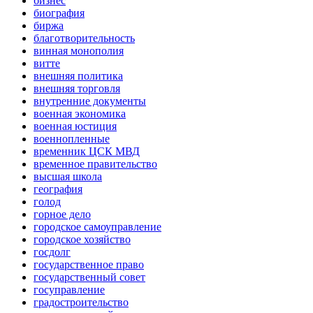
бизнес
биография
биржа
благотворительность
винная монополия
витте
внешняя политика
внешняя торговля
внутренние документы
военная экономика
военная юстиция
военнопленные
временник ЦСК МВД
временное правительство
высшая школа
география
голод
горное дело
городское самоуправление
городское хозяйство
госдолг
государственное право
государственный совет
госуправление
градостроительство