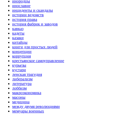
инородцы
инославие
инциденты и скандалы
истории ведомств
история права
история фабрик и заводов
кавказ
кадеты
казаки
китайцы
книги для простых людей
концепции
коррупция
крестьянское самоуправление
курьезы
кустари
ленская трагедия
либерализм
литература
лоббизм
макроэкономика
масоны
медицина
между двумя революциями
мемуары военных