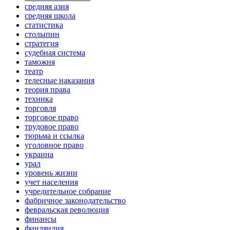
средняя азия
средняя школа
статистика
столыпин
стратегия
судебная система
таможня
театр
телесные наказания
теория права
техника
торговля
торговое право
трудовое право
тюрьма и ссылка
уголовное право
украина
урал
уровень жизни
учет населения
учредительное собрание
фабричное законодательство
февральская революция
финансы
финляндия