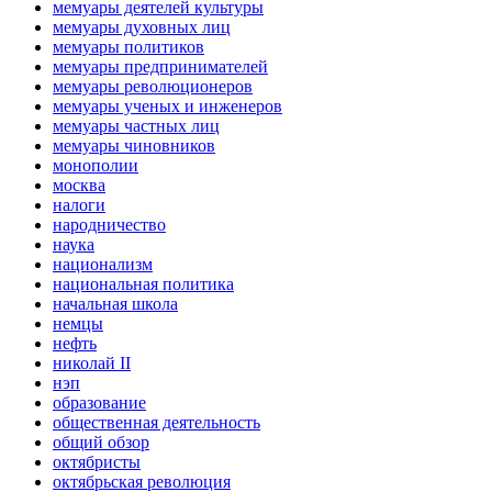
мемуары деятелей культуры
мемуары духовных лиц
мемуары политиков
мемуары предпринимателей
мемуары революционеров
мемуары ученых и инженеров
мемуары частных лиц
мемуары чиновников
монополии
москва
налоги
народничество
наука
национализм
национальная политика
начальная школа
немцы
нефть
николай II
нэп
образование
общественная деятельность
общий обзор
октябристы
октябрьская революция