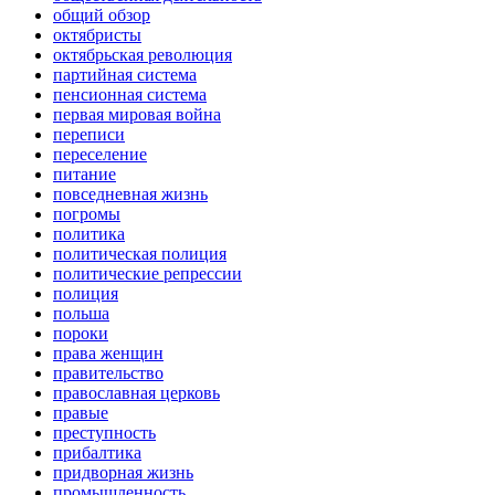
общий обзор
октябристы
октябрьская революция
партийная система
пенсионная система
первая мировая война
переписи
переселение
питание
повседневная жизнь
погромы
политика
политическая полиция
политические репрессии
полиция
польша
пороки
права женщин
правительство
православная церковь
правые
преступность
прибалтика
придворная жизнь
промышленность