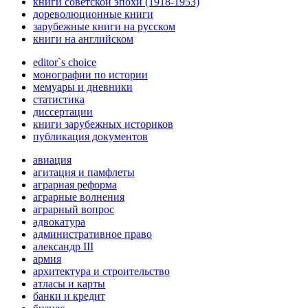
книги советской эпохи (1918-1953)
дореволюционные книги
зарубежные книги на русском
книги на английском
editor`s choice
монографии по истории
мемуары и дневники
статистика
диссертации
книги зарубежных историков
публикация документов
авиация
агитация и памфлеты
аграрная реформа
аграрные волнения
аграрный вопрос
адвокатура
административное право
александр III
армия
архитектура и строительство
атласы и карты
банки и кредит