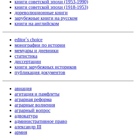
книги советской эпохи (1953-1990)
книги советской эпохи (1918-1953)
дореволюционные книги
зарубежные книги на русском
книги на английском
editor`s choice
монографии по истории
мемуары и дневники
статистика
диссертации
книги зарубежных историков
публикация документов
авиация
агитация и памфлеты
аграрная реформа
аграрные волнения
аграрный вопрос
адвокатура
административное право
александр III
армия