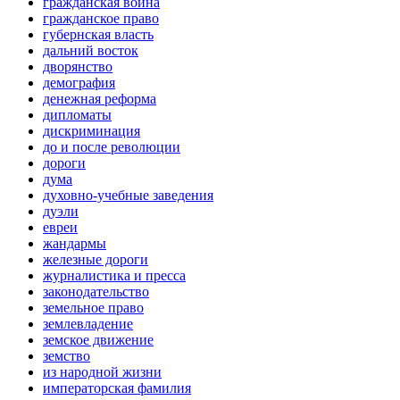
гражданская война
гражданское право
губернская власть
дальний восток
дворянство
демография
денежная реформа
дипломаты
дискриминация
до и после революции
дороги
дума
духовно-учебные заведения
дуэли
евреи
жандармы
железные дороги
журналистика и пресса
законодательство
земельное право
землевладение
земское движение
земство
из народной жизни
императорская фамилия