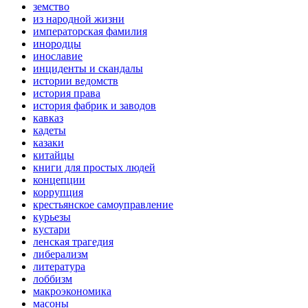
земство
из народной жизни
императорская фамилия
инородцы
инославие
инциденты и скандалы
истории ведомств
история права
история фабрик и заводов
кавказ
кадеты
казаки
китайцы
книги для простых людей
концепции
коррупция
крестьянское самоуправление
курьезы
кустари
ленская трагедия
либерализм
литература
лоббизм
макроэкономика
масоны