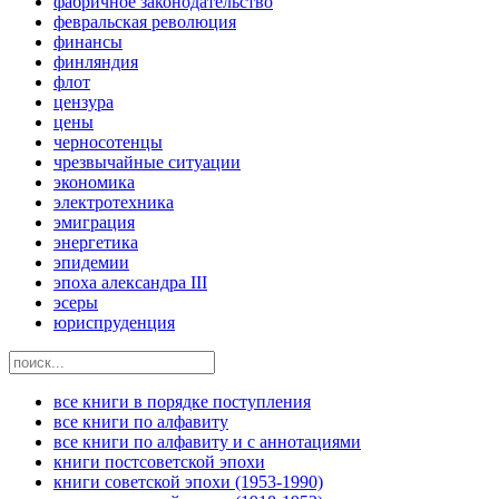
фабричное законодательство
февральская революция
финансы
финляндия
флот
цензура
цены
черносотенцы
чрезвычайные ситуации
экономика
электротехника
эмиграция
энергетика
эпидемии
эпоха александра III
эсеры
юриспруденция
все книги в порядке поступления
все книги по алфавиту
все книги по алфавиту и с аннотациями
книги постсоветской эпохи
книги советской эпохи (1953-1990)