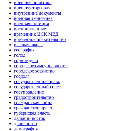
внешняя политика
внешняя торговля
внутренние документы
военная экономика
военная юстиция
военнопленные
временник ЦСК МВД
временное правительство
высшая школа
география
голод
горное дело
городское самоуправление
городское хозяйство
госдолг
государственное право
государственный совет
госуправление
градостроительство
гражданская война
гражданское право
губернская власть
дальний восток
дворянство
демография