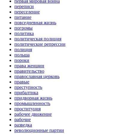
первая мировая война
переписи
переселение
питание
повседневная жизнь
погромы
политика
политическая полиция
политические репрессии
полиция
польша
пороки
права женщин
правительство
православная церковь
правые
преступность
прибалтика
придворная жизнь
промышленность
проституция
рабочее движение
рабочие
разведка
революционные партии