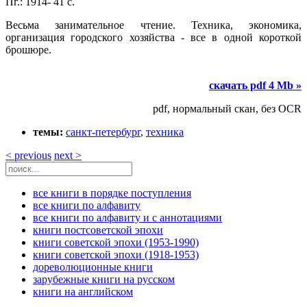
Пг.: 1914- 41 с.
Весьма занимательное чтение. Техника, экономика,
организация городского хозяйства - все в одной короткой
брошюре.
скачать pdf 4 Mb »
pdf, нормальный скан, без OCR
темы:
санкт-петербург
,
техника
< previous
next >
все книги в порядке поступления
все книги по алфавиту
все книги по алфавиту и с аннотациями
книги постсоветской эпохи
книги советской эпохи (1953-1990)
книги советской эпохи (1918-1953)
дореволюционные книги
зарубежные книги на русском
книги на английском