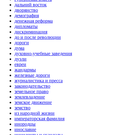
дальний восток
дворянство
демография
денежная реформа
дипломаты
дискриминация
до и после революции
дороги
дума
духовно-учебные заведения
дуэли
евреи
жандармы
железные дороги
журналистика и пресса
законодательство
земельное право
землевладение
земское движение
земство
из народной жизни
императорская фамилия
инородцы
инославие
инциденты и скандалы