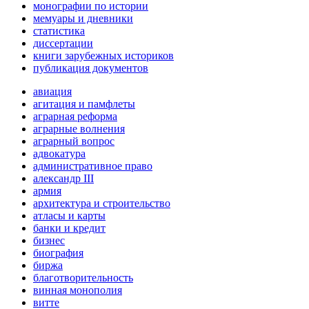
монографии по истории
мемуары и дневники
статистика
диссертации
книги зарубежных историков
публикация документов
авиация
агитация и памфлеты
аграрная реформа
аграрные волнения
аграрный вопрос
адвокатура
административное право
александр III
армия
архитектура и строительство
атласы и карты
банки и кредит
бизнес
биография
биржа
благотворительность
винная монополия
витте