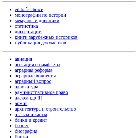
editor`s choice
монографии по истории
мемуары и дневники
статистика
диссертации
книги зарубежных историков
публикация документов
авиация
агитация и памфлеты
аграрная реформа
аграрные волнения
аграрный вопрос
адвокатура
административное право
александр III
армия
архитектура и строительство
атласы и карты
банки и кредит
бизнес
биография
биржа