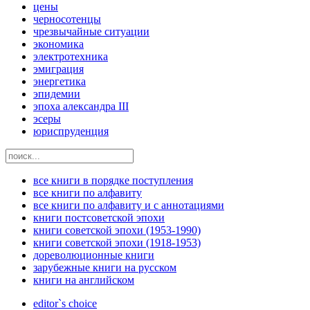
цены
черносотенцы
чрезвычайные ситуации
экономика
электротехника
эмиграция
энергетика
эпидемии
эпоха александра III
эсеры
юриспруденция
все книги в порядке поступления
все книги по алфавиту
все книги по алфавиту и с аннотациями
книги постсоветской эпохи
книги советской эпохи (1953-1990)
книги советской эпохи (1918-1953)
дореволюционные книги
зарубежные книги на русском
книги на английском
editor`s choice