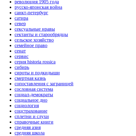
революция 1905 года
русско-японская война
санкт-петербург
сатира
север
сексуальные нравы
сектанты и старообрядцы
сельское хозяйство
семейное право
сенат
сервис
серия historia rossica
сибирь
сироты и подкидыши
смертная казнь
сопоставления с заграницей
сословная система
социал-демократы
социальное дно
социология
соцстрахование
сплетни и слухи
справочные книги
средняя азия
средняя школа