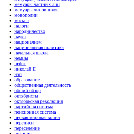
мемуары частных лиц
мемуары чиновников
монополии
москва
налоги
народничество
наука
национализм
национальная политика
начальная школа
немцы
нефть
николай II
нэп
образование
общественная деятельность
общий обзор
октябристы
октябрьская революция
партийная система
пенсионная система
первая мировая война
переписи
переселение
питание