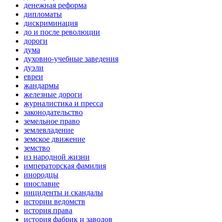
денежная реформа
дипломаты
дискриминация
до и после революции
дороги
дума
духовно-учебные заведения
дуэли
евреи
жандармы
железные дороги
журналистика и пресса
законодательство
земельное право
землевладение
земское движение
земство
из народной жизни
императорская фамилия
инородцы
инославие
инциденты и скандалы
истории ведомств
история права
история фабрик и заводов