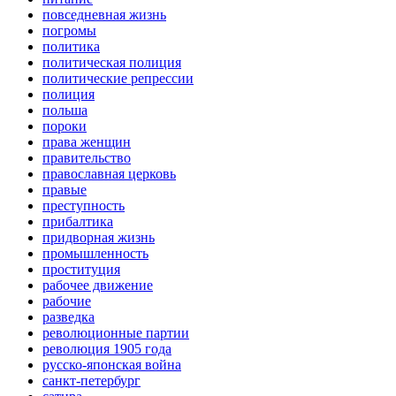
повседневная жизнь
погромы
политика
политическая полиция
политические репрессии
полиция
польша
пороки
права женщин
правительство
православная церковь
правые
преступность
прибалтика
придворная жизнь
промышленность
проституция
рабочее движение
рабочие
разведка
революционные партии
революция 1905 года
русско-японская война
санкт-петербург