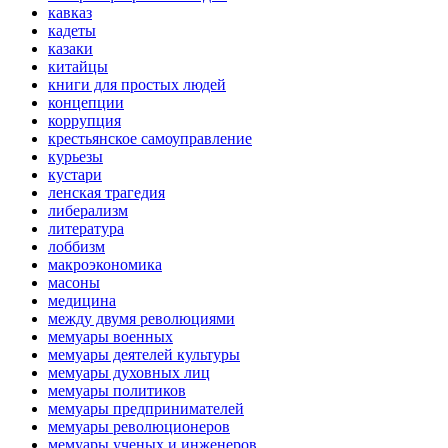
кавказ
кадеты
казаки
китайцы
книги для простых людей
концепции
коррупция
крестьянское самоуправление
курьезы
кустари
ленская трагедия
либерализм
литература
лоббизм
макроэкономика
масоны
медицина
между двумя революциями
мемуары военных
мемуары деятелей культуры
мемуары духовных лиц
мемуары политиков
мемуары предпринимателей
мемуары революционеров
мемуары ученых и инженеров