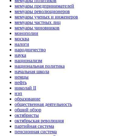
мемуары политиков
мемуары предпринимателей
мемуары революционеров
мемуары ученых и инженеров
мемуары частных лиц
мемуары чиновников
монополии
москва
налоги
народничество
наука
национализм
национальная политика
начальная школа
немцы
нефть
николай II
нэп
образование
общественная деятельность
общий обзор
октябристы
октябрьская революция
партийная система
пенсионная система