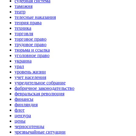
судебная система
таможня
театр
телесные наказания
теория права
техника
торговля
торговое право
трудовое право
тюрьма и ссылка
уголовное право
украина
урал
уровень жизни
учет населения
учредительное собрание
фабричное законодательство
февральская революция
финансы
финляндия
флот
цензура
цены
черносотенцы
чрезвычайные ситуации