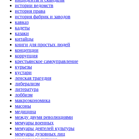
истории ведомств
история права
история фабрик и заводов
кавказ
кадеты
казаки
китайцы
книги для простых людей
концепции
коррупция
крестьянское самоуправление
курьезы
кустари
ленская трагедия
либерализм
литература
лоббизм
макроэкономика
масоны
медицина
между двумя революциями
мемуары военных
мемуары деятелей культуры
мемуары духовных лиц