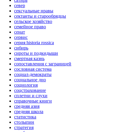
сатира
север
сексуальные нравы
сектанты и старообрядцы
сельское хозяйство
семейное право
сенат
сервис
серия historia rossica
сибирь
сироты и подкидыши
смертная казнь
сопоставления с заграницей
сословная система
социал-демократы
социальное дно
социология
соцстрахование
сплетни и слухи
справочные книги
средняя азия
средняя школа
статистика
столыпин
стратегия