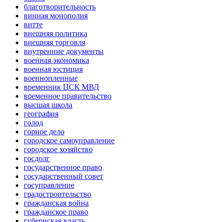
благотворительность
винная монополия
витте
внешняя политика
внешняя торговля
внутренние документы
военная экономика
военная юстиция
военнопленные
временник ЦСК МВД
временное правительство
высшая школа
география
голод
горное дело
городское самоуправление
городское хозяйство
госдолг
государственное право
государственный совет
госуправление
градостроительство
гражданская война
гражданское право
губернская власть