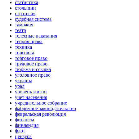
статистика
столыпин
стратегия
судебная система
таможня
театр
телесные наказания
теория права
техника
торговля
торговое право
трудовое право
тюрьма и ссылка
уголовное право
украина
урал
уровень жизни
учет населения
учредительное собрание
фабричное законодательство
февральская революция
финансы
финляндия
флот
цензура