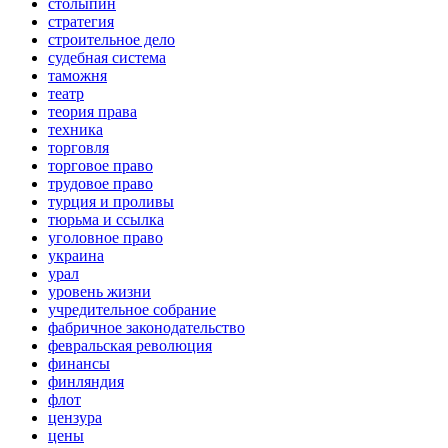
столыпин
стратегия
строительное дело
судебная система
таможня
театр
теория права
техника
торговля
торговое право
трудовое право
турция и проливы
тюрьма и ссылка
уголовное право
украина
урал
уровень жизни
учредительное собрание
фабричное законодательство
февральская революция
финансы
финляндия
флот
цензура
цены