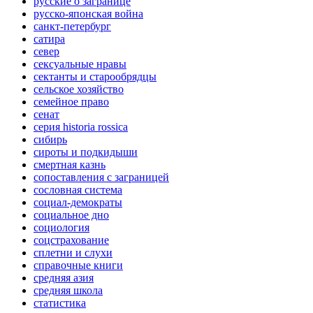
русские о загранице
русско-японская война
санкт-петербург
сатира
север
сексуальные нравы
сектанты и старообрядцы
сельское хозяйство
семейное право
сенат
серия historia rossica
сибирь
сироты и подкидыши
смертная казнь
сопоставления с заграницей
сословная система
социал-демократы
социальное дно
социология
соцстрахование
сплетни и слухи
справочные книги
средняя азия
средняя школа
статистика