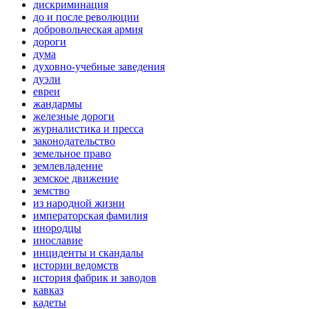
дискриминация
до и после революции
добровольческая армия
дороги
дума
духовно-учебные заведения
дуэли
евреи
жандармы
железные дороги
журналистика и пресса
законодательство
земельное право
землевладение
земское движение
земство
из народной жизни
императорская фамилия
инородцы
инославие
инциденты и скандалы
истории ведомств
история фабрик и заводов
кавказ
кадеты