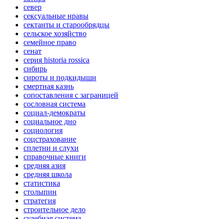
север
сексуальные нравы
сектанты и старообрядцы
сельское хозяйство
семейное право
сенат
серия historia rossica
сибирь
сироты и подкидыши
смертная казнь
сопоставления с заграницей
сословная система
социал-демократы
социальное дно
социология
соцстрахование
сплетни и слухи
справочные книги
средняя азия
средняя школа
статистика
столыпин
стратегия
строительное дело
судебная система