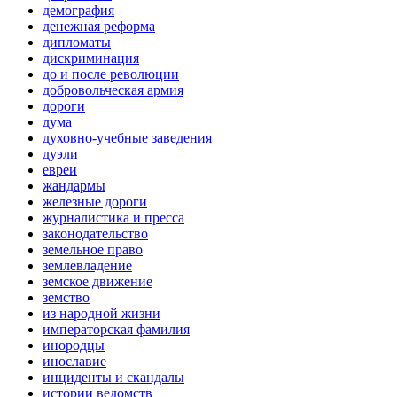
демография
денежная реформа
дипломаты
дискриминация
до и после революции
добровольческая армия
дороги
дума
духовно-учебные заведения
дуэли
евреи
жандармы
железные дороги
журналистика и пресса
законодательство
земельное право
землевладение
земское движение
земство
из народной жизни
императорская фамилия
инородцы
инославие
инциденты и скандалы
истории ведомств