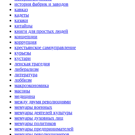
история фабрик и заводов
кавказ
кадеты
казаки
китайцы
книги для простых людей
концепции
коррупция
крестьянское самоуправление
курьезы
кустари
ленская трагедия
либерализм
литература
лоббизм
макроэкономика
масоны
медицина
между двумя революциями
мемуары военных
мемуары деятелей культуры
мемуары духовных лиц
мемуары политиков
мемуары предпринимателей
мемуары революционеров