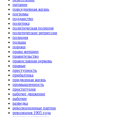
питание
повседневная жизнь
погромы
подданство
политика
политическая полиция
политические репрессии
полиция
польша
пороки
права женщин
правительство
православная церковь
правые
преступность
прибалтика
придворная жизнь
промышленность
проституция
рабочее движение
рабочие
разведка
революционные партии
революция 1905 года