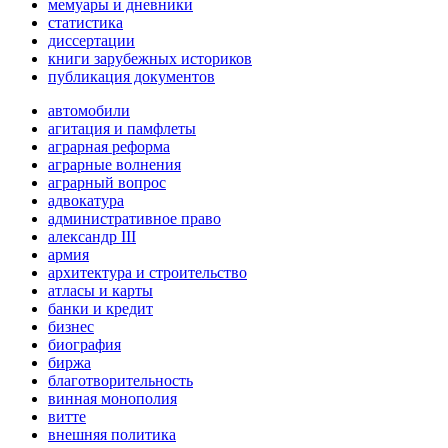
мемуары и дневники
статистика
диссертации
книги зарубежных историков
публикация документов
автомобили
агитация и памфлеты
аграрная реформа
аграрные волнения
аграрный вопрос
адвокатура
административное право
александр III
армия
архитектура и строительство
атласы и карты
банки и кредит
бизнес
биография
биржа
благотворительность
винная монополия
витте
внешняя политика