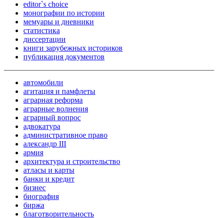
editor`s choice
монографии по истории
мемуары и дневники
статистика
диссертации
книги зарубежных историков
публикация документов
автомобили
агитация и памфлеты
аграрная реформа
аграрные волнения
аграрный вопрос
адвокатура
административное право
александр III
армия
архитектура и строительство
атласы и карты
банки и кредит
бизнес
биография
биржа
благотворительность