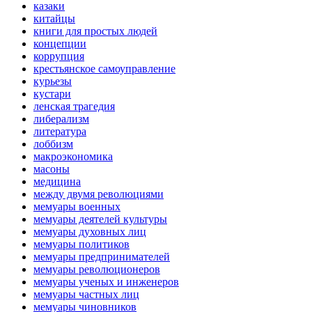
казаки
китайцы
книги для простых людей
концепции
коррупция
крестьянское самоуправление
курьезы
кустари
ленская трагедия
либерализм
литература
лоббизм
макроэкономика
масоны
медицина
между двумя революциями
мемуары военных
мемуары деятелей культуры
мемуары духовных лиц
мемуары политиков
мемуары предпринимателей
мемуары революционеров
мемуары ученых и инженеров
мемуары частных лиц
мемуары чиновников