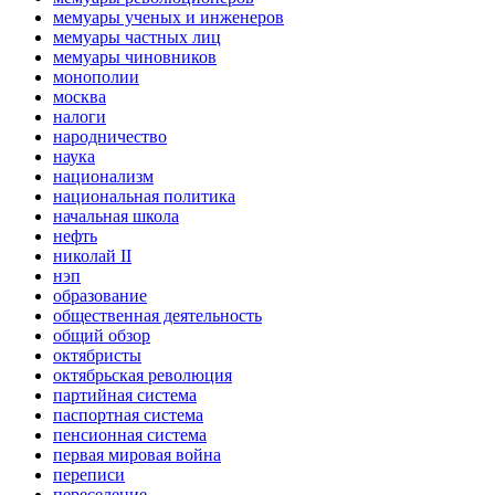
мемуары ученых и инженеров
мемуары частных лиц
мемуары чиновников
монополии
москва
налоги
народничество
наука
национализм
национальная политика
начальная школа
нефть
николай II
нэп
образование
общественная деятельность
общий обзор
октябристы
октябрьская революция
партийная система
паспортная система
пенсионная система
первая мировая война
переписи
переселение