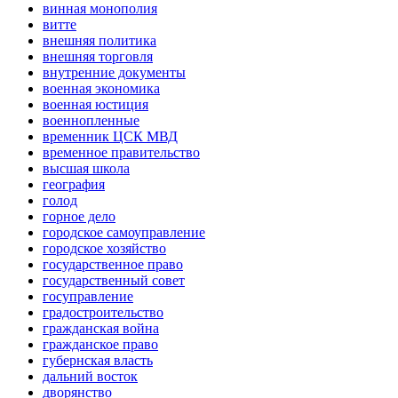
винная монополия
витте
внешняя политика
внешняя торговля
внутренние документы
военная экономика
военная юстиция
военнопленные
временник ЦСК МВД
временное правительство
высшая школа
география
голод
горное дело
городское самоуправление
городское хозяйство
государственное право
государственный совет
госуправление
градостроительство
гражданская война
гражданское право
губернская власть
дальний восток
дворянство