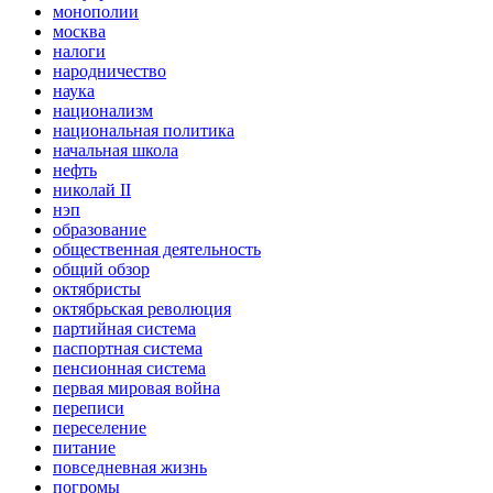
монополии
москва
налоги
народничество
наука
национализм
национальная политика
начальная школа
нефть
николай II
нэп
образование
общественная деятельность
общий обзор
октябристы
октябрьская революция
партийная система
паспортная система
пенсионная система
первая мировая война
переписи
переселение
питание
повседневная жизнь
погромы