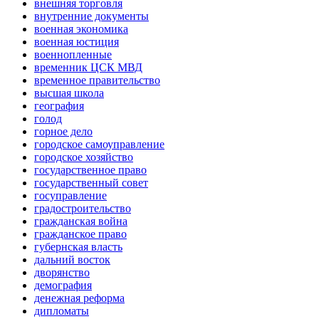
внешняя торговля
внутренние документы
военная экономика
военная юстиция
военнопленные
временник ЦСК МВД
временное правительство
высшая школа
география
голод
горное дело
городское самоуправление
городское хозяйство
государственное право
государственный совет
госуправление
градостроительство
гражданская война
гражданское право
губернская власть
дальний восток
дворянство
демография
денежная реформа
дипломаты