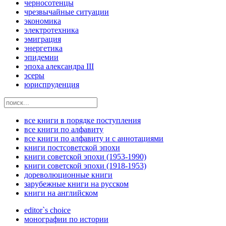
черносотенцы
чрезвычайные ситуации
экономика
электротехника
эмиграция
энергетика
эпидемии
эпоха александра III
эсеры
юриспруденция
все книги в порядке поступления
все книги по алфавиту
все книги по алфавиту и с аннотациями
книги постсоветской эпохи
книги советской эпохи (1953-1990)
книги советской эпохи (1918-1953)
дореволюционные книги
зарубежные книги на русском
книги на английском
editor`s choice
монографии по истории