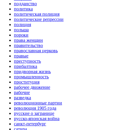
подданство
политика
политическая полиция
политические репрессии
полиция
польша
пороки
права женщин
правительство
православная церковь
правые
преступность
прибалтика
придворная жизнь
промышленность
проституция
рабочее движение
рабочие
разведка
революционные партии
революция 1905 года
русские о загранице
русско-японская война
санкт-петербург
сатира