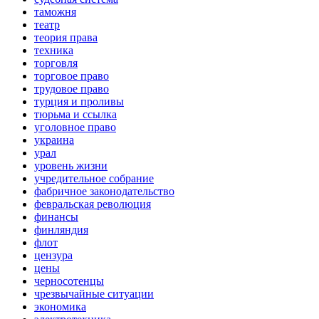
таможня
театр
теория права
техника
торговля
торговое право
трудовое право
турция и проливы
тюрьма и ссылка
уголовное право
украина
урал
уровень жизни
учредительное собрание
фабричное законодательство
февральская революция
финансы
финляндия
флот
цензура
цены
черносотенцы
чрезвычайные ситуации
экономика