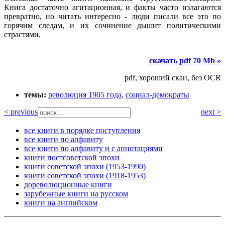
Книга достаточно агитационная, и факты часто излагаются
превратно, но читать интересно - люди писали все это по
горячим следам, и их сочинение дышит политическими
страстями.
скачать pdf 70 Mb »
pdf, хороший скан, без OCR
темы:
революция 1905 года
,
социал-демократы
< previous
next >
все книги в порядке поступления
все книги по алфавиту
все книги по алфавиту и с аннотациями
книги постсоветской эпохи
книги советской эпохи (1953-1990)
книги советской эпохи (1918-1953)
дореволюционные книги
зарубежные книги на русском
книги на английском