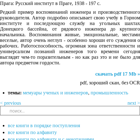
Прага: Русский институт в Праге, 1938 - 197 с.
Редкий пример воспоминаний инженера и производственного
руководителя. Автор подробно описывает свою учебу в Горном
институте и последующую службу на угольных шахтах
Донецкого бассейна, от рядового инженера до крупного
начальника. Воспоминания живые, эмоциональные, местами
веселые, автор очень неглуп - особенно хороши его суждения о
рабочих. Работоспособность, огромная зона ответственности и
универсализм познаний инженеров того времени сегодня
выглядят чем-то поразительным - но как раз это и не было для
автора предметом гордости.
скачать pdf 17 Mb »
pdf, хороший скан, без OCR
темы:
мемуары ученых и инженеров
,
промышленность
< previous
next >
все книги в порядке поступления
все книги по алфавиту
все книги по алфавиту и с аннотациями