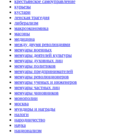
крестьянское самоуправление
курьезы
кустари
ленская трагедия
либерализм
макроэкономика
масоны
медицина
между двумя революциями
мемуары военных
мемуары деятелей культуры
мемуары духовных лиц
мемуары политиков
мемуары предпринимателей
мемуары революционеров
мемуары ученых и инженеров
мемуары частных лиц
мемуары чиновников
монополии
москва
мундиры и награды
налоги
народничество
наука
национализм