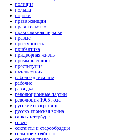
полиция
польша
пороки
права женщин
правительство
православная церковь
правые
преступность
прибалтика
придворная жизнь
промышленность
проституция
путешествия
рабочее движение
рабочие
разведка
революционные партии
революция 1905 года
русские о загранице
русско-японская война
санкт-петербург
север
сектанты и старообрядцы
сельское хозяйство
семейное право