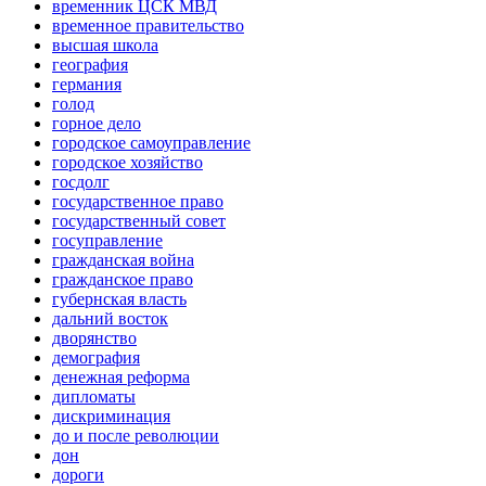
временник ЦСК МВД
временное правительство
высшая школа
география
германия
голод
горное дело
городское самоуправление
городское хозяйство
госдолг
государственное право
государственный совет
госуправление
гражданская война
гражданское право
губернская власть
дальний восток
дворянство
демография
денежная реформа
дипломаты
дискриминация
до и после революции
дон
дороги