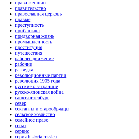
права женщин
правительство
православная церковь
правые
преступность
прибалтика
придворная жизнь
промышленность
проституция
путешествия
рабочее движение
рабочие
разведка
революционные партии
революция 1905 года
русские о загранице
русско-японская война
санкт-петербург
север
сектанты и старообрядцы
сельское хозяйство
семейное право
сенат
сервис
серия historia rossica