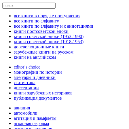
все книги в порядке поступления
все книги по алфавиту
все книги по алфавиту и с аннотациями
книги постсоветской эпохи
книги советской эпохи (1953-1990)
книги советской эпохи (1918-1953)
дореволюционные книги
зарубежные книги на русском
книги на английском
editor`s choice
монографии по истории
мемуары и дневники
статистика
диссертации
книги зарубежных историков
публикация документов
авиация
автомобили
агитация и памфлеты
аграрная реформа
аграрные волнения