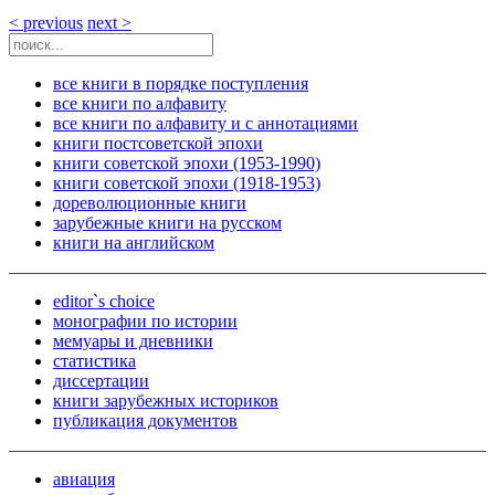
< previous
next >
все книги в порядке поступления
все книги по алфавиту
все книги по алфавиту и с аннотациями
книги постсоветской эпохи
книги советской эпохи (1953-1990)
книги советской эпохи (1918-1953)
дореволюционные книги
зарубежные книги на русском
книги на английском
editor`s choice
монографии по истории
мемуары и дневники
статистика
диссертации
книги зарубежных историков
публикация документов
авиация