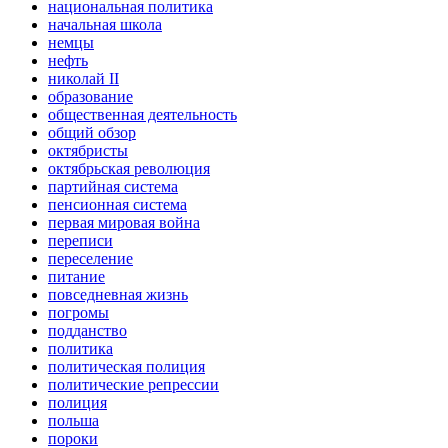
национальная политика
начальная школа
немцы
нефть
николай II
образование
общественная деятельность
общий обзор
октябристы
октябрьская революция
партийная система
пенсионная система
первая мировая война
переписи
переселение
питание
повседневная жизнь
погромы
подданство
политика
политическая полиция
политические репрессии
полиция
польша
пороки