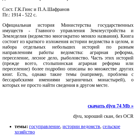
Сост. Г.К.Гинс и П.А.Шафранов
Пг.: 1914 - 522 с.
Официальная история Министерства государственных
имуществ - Главного управления Землеустройства и
Земледелия (ведомство многократно меняло названия). Книга
состоит из краткого изложения истории ведомства в целом, и
набора отдельных небольших историй по разным
направлениям работы ведомства: аграрная реформа,
переселение, лесное дело, рыболовство. Часть этих историй
(прежде всего, столыпинская аграрная реформа или
переселение) более подробно описаны во множестве других
книг. Есть, однако такие темы (например, проблема с
бессарабскими имениями заграничных монастырей), о
которых не просто найти сведения в другом месте.
скачать djvu 74 Mb »
djvu, хороший скан, без OCR
темы:
госуправление
,
истории ведомств
,
сельское
хозяйство