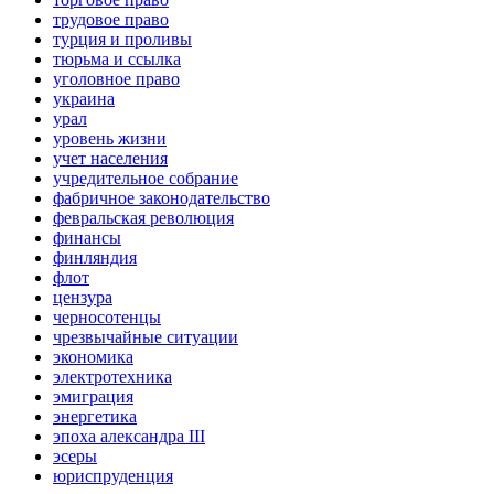
трудовое право
турция и проливы
тюрьма и ссылка
уголовное право
украина
урал
уровень жизни
учет населения
учредительное собрание
фабричное законодательство
февральская революция
финансы
финляндия
флот
цензура
черносотенцы
чрезвычайные ситуации
экономика
электротехника
эмиграция
энергетика
эпоха александра III
эсеры
юриспруденция