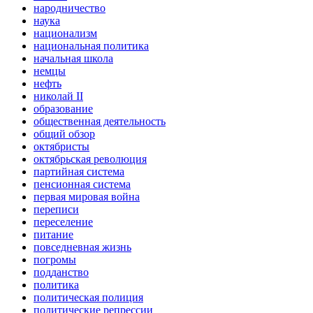
народничество
наука
национализм
национальная политика
начальная школа
немцы
нефть
николай II
образование
общественная деятельность
общий обзор
октябристы
октябрьская революция
партийная система
пенсионная система
первая мировая война
переписи
переселение
питание
повседневная жизнь
погромы
подданство
политика
политическая полиция
политические репрессии