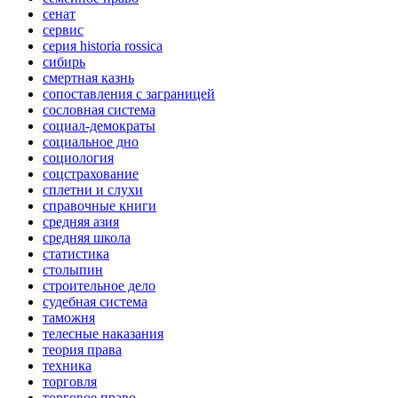
сенат
сервис
серия historia rossica
сибирь
смертная казнь
сопоставления с заграницей
сословная система
социал-демократы
социальное дно
социология
соцстрахование
сплетни и слухи
справочные книги
средняя азия
средняя школа
статистика
столыпин
строительное дело
судебная система
таможня
телесные наказания
теория права
техника
торговля
торговое право