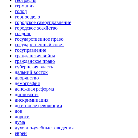
география
германия
голод
горное дело
городское самоуправление
городское хозяйство
госдолг
государственное право
государственный совет
госуправление
гражданская война
гражданское право
губернская власть
дальний восток
дворянство
демография
денежная реформа
дипломаты
дискриминация
до и после революции
дон
дороги
дума
духовно-учебные заведения
евреи