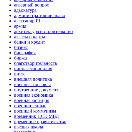
аграрный вопрос
адвокатура
административное право
александр III
армия
архитектура и строительство
атласы и карты
банки и кредит
бизнес
биография
биржа
благотворительность
винная монополия
витте
внешняя политика
внешняя торговля
внутренние документы
военная экономика
военная юстиция
военнопленные
военный коммунизм
временник ЦСК МВД
временное правительство
высшая школа