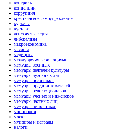
контроль
концепции
коррупция
крестьянское самоуправление
курьезы
кустари
ленская трагедия
либерализм
макроэкономика
масоны
медицина
между двумя революциями
мемуары военных
мемуары деятелей культуры
мемуары духовных лиц
мемуары политиков
мемуары предпринимателей
мемуары революционеров
мемуары ученых и инженеров
мемуары частных лиц
мемуары чиновников
монополии
москва
мундиры и награды
налоги