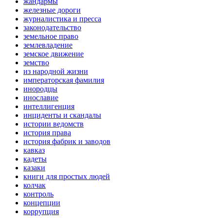
жандармы
железные дороги
журналистика и пресса
законодательство
земельное право
землевладение
земское движение
земство
из народной жизни
императорская фамилия
инородцы
инославие
интеллигенция
инциденты и скандалы
истории ведомств
история права
история фабрик и заводов
кавказ
кадеты
казаки
книги для простых людей
колчак
контроль
концепции
коррупция