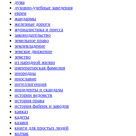
дума
духовно-учебные заведения
евреи
жандармы
железные дороги
журналистика и пресса
законодательство
земельное право
землевладение
земское движение
земство
из народной жизни
императорская фамилия
инородцы
инославие
интеллигенция
инциденты и скандалы
истории ведомств
история права
история фабрик и заводов
кавказ
кадеты
казаки
книги для простых людей
колчак