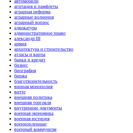
автомобили
агитация и памфлеты
аграрная реформа
аграрные волнения
аграрный вопрос
адвокатура
административное право
александр III
армия
архитектура и строительство
атласы и карты
банки и кредит
бизнес
биография
биржа
благотворительность
винная монополия
витте
внешняя политика
внешняя торговля
внутренние документы
военная экономика
военная юстиция
военнопленные
военный коммунизм