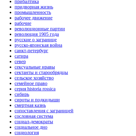
прибалтика
придворная жизнь
промышленность
рабочее движение
рабочие
революционные партии
революция 1905 года
русские о загранице
русско-японская война
санкт-петербург
сатира
север
сексуальные нравы
сектанты и старообрядцы
сельское хозяйство
семейное право
серия historia rossica
сибирь
сироты и подкидыши
смертная казнь
сопоставления с заграницей
сословная система
социал-демократы
социальное дно
социология