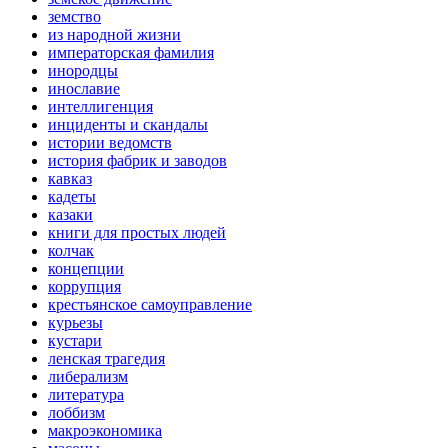
земство
из народной жизни
императорская фамилия
инородцы
инославие
интеллигенция
инциденты и скандалы
истории ведомств
история фабрик и заводов
кавказ
кадеты
казаки
книги для простых людей
колчак
концепции
коррупция
крестьянское самоуправление
курьезы
кустари
ленская трагедия
либерализм
литература
лоббизм
макроэкономика