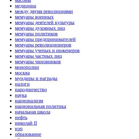
масоны
медицина
между двумя революциями
мемуары военных
мемуары деятелей культуры
мемуары духовных лиц
мемуары политиков
мемуары предпринимателей
мемуары революционеров
мемуары ученых и инженеров
мемуары частных лиц
мемуары чиновников
монополии
москва
мундиры и награды
налоги
народничество
наука
национализм
национальная политика
начальная школа
нефть
николай II
нэп
образование