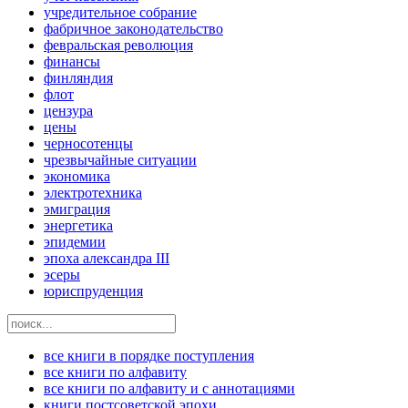
учредительное собрание
фабричное законодательство
февральская революция
финансы
финляндия
флот
цензура
цены
черносотенцы
чрезвычайные ситуации
экономика
электротехника
эмиграция
энергетика
эпидемии
эпоха александра III
эсеры
юриспруденция
все книги в порядке поступления
все книги по алфавиту
все книги по алфавиту и с аннотациями
книги постсоветской эпохи