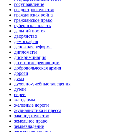
госуправление
градостроительство
гражданская война
гражданское право
губернская власть
дальний восток
дворянство
демография
денежная реформа
дипломаты
дискриминация
до и после революции
добровольческая армия
дороги
дума
духовно-учебные заведения
дуэли
евреи
жандармы
железные дороги
журналистика и пресса
законодательство
земельное право
землевладение
земское движение