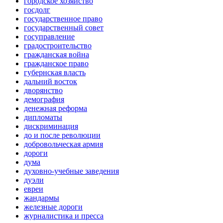
городское хозяйство
госдолг
государственное право
государственный совет
госуправление
градостроительство
гражданская война
гражданское право
губернская власть
дальний восток
дворянство
демография
денежная реформа
дипломаты
дискриминация
до и после революции
добровольческая армия
дороги
дума
духовно-учебные заведения
дуэли
евреи
жандармы
железные дороги
журналистика и пресса