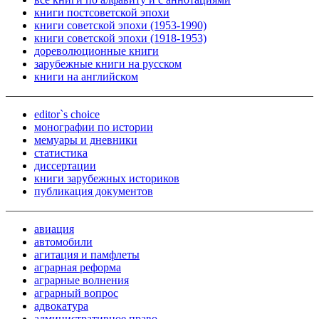
книги постсоветской эпохи
книги советской эпохи (1953-1990)
книги советской эпохи (1918-1953)
дореволюционные книги
зарубежные книги на русском
книги на английском
editor`s choice
монографии по истории
мемуары и дневники
статистика
диссертации
книги зарубежных историков
публикация документов
авиация
автомобили
агитация и памфлеты
аграрная реформа
аграрные волнения
аграрный вопрос
адвокатура
административное право