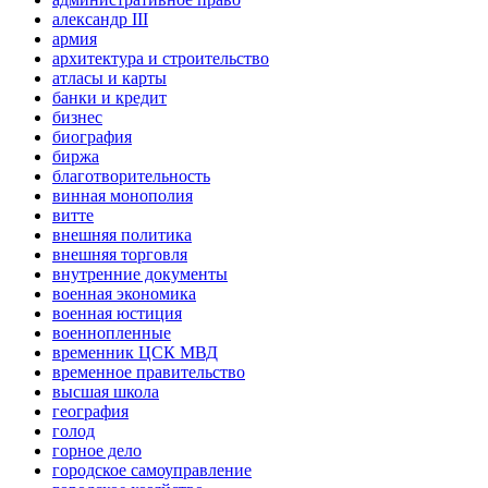
александр III
армия
архитектура и строительство
атласы и карты
банки и кредит
бизнес
биография
биржа
благотворительность
винная монополия
витте
внешняя политика
внешняя торговля
внутренние документы
военная экономика
военная юстиция
военнопленные
временник ЦСК МВД
временное правительство
высшая школа
география
голод
горное дело
городское самоуправление