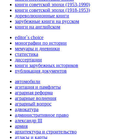
книги советской эпохи (1953-1990)
книги советской эпохи (1918-1953)
дореволюционные книги
зарубежные книги на русском
книги на английском
editor`s choice
монографии по истории
мемуары и дневники
статистика
диссертации
книги зарубежных историков
публикация документов
автомобили
агитация и памфлеты
аграрная реформа
аграрные волнения
аграрный вопрос
адвокатура
административное право
александр III
армия
архитектура и строительство
атласы и карты