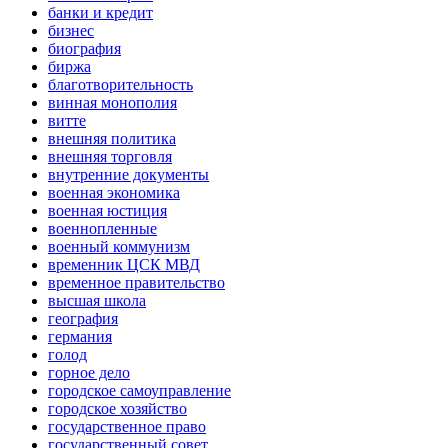
банки и кредит
бизнес
биография
биржа
благотворительность
винная монополия
витте
внешняя политика
внешняя торговля
внутренние документы
военная экономика
военная юстиция
военнопленные
военный коммунизм
временник ЦСК МВД
временное правительство
высшая школа
география
германия
голод
горное дело
городское самоуправление
городское хозяйство
государственное право
государственный совет