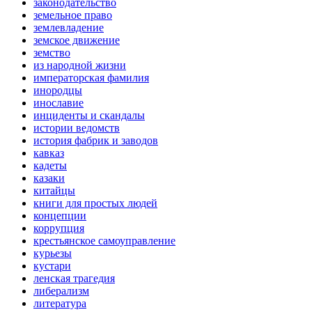
законодательство
земельное право
землевладение
земское движение
земство
из народной жизни
императорская фамилия
инородцы
инославие
инциденты и скандалы
истории ведомств
история фабрик и заводов
кавказ
кадеты
казаки
китайцы
книги для простых людей
концепции
коррупция
крестьянское самоуправление
курьезы
кустари
ленская трагедия
либерализм
литература