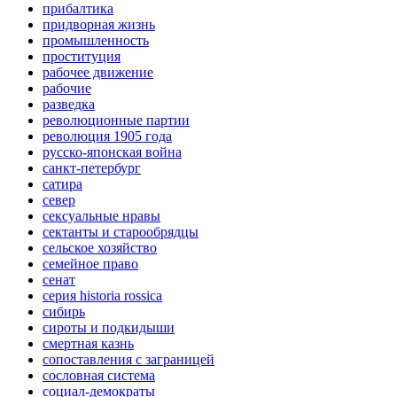
прибалтика
придворная жизнь
промышленность
проституция
рабочее движение
рабочие
разведка
революционные партии
революция 1905 года
русско-японская война
санкт-петербург
сатира
север
сексуальные нравы
сектанты и старообрядцы
сельское хозяйство
семейное право
сенат
серия historia rossica
сибирь
сироты и подкидыши
смертная казнь
сопоставления с заграницей
сословная система
социал-демократы