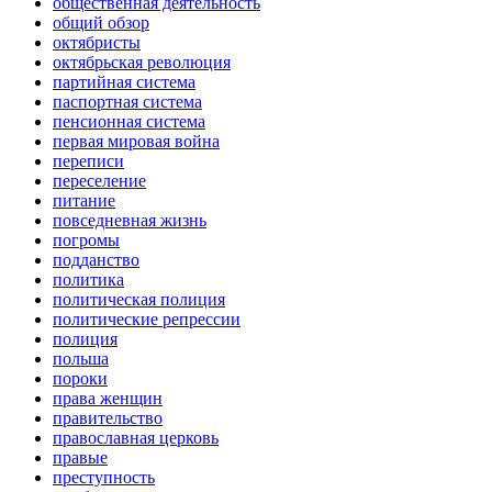
общественная деятельность
общий обзор
октябристы
октябрьская революция
партийная система
паспортная система
пенсионная система
первая мировая война
переписи
переселение
питание
повседневная жизнь
погромы
подданство
политика
политическая полиция
политические репрессии
полиция
польша
пороки
права женщин
правительство
православная церковь
правые
преступность