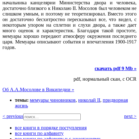
начальника канцелярии Министерства двора и человека,
достаточно близкого к Николаю II. Мосолов был человеком не
слишком умным, и поэтому не теоретизировал. Вместо этого
он достаточно бесхитростно пересказывал все, что видел, с
некоторым упором на сплетни и слухи двора, а также дает
много оценок и характеристик. Благодаря такой простоте,
мемуары хорошо передают атмосферу окружения последнего
царя. Мемуары описывают события и впечатления 1900-1917
годов.
скачать pdf 9 Mb »
pdf, нормальный скан, с OCR
Об А.А.Мосолове в Википедии »
темы:
мемуары чиновников
,
николай II
,
придворная
жизнь
< previous
next >
все книги в порядке поступления
все книги по алфавиту
все книги по алфавиту и с аннотациями