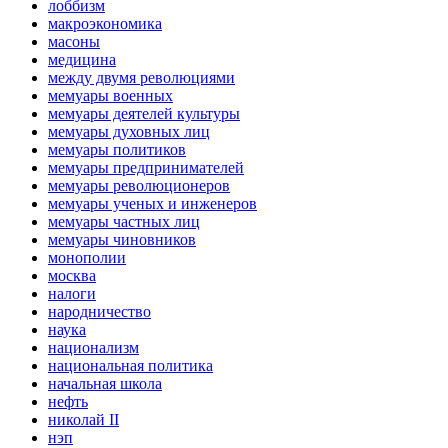
лоббизм
макроэкономика
масоны
медицина
между двумя революциями
мемуары военных
мемуары деятелей культуры
мемуары духовных лиц
мемуары политиков
мемуары предпринимателей
мемуары революционеров
мемуары ученых и инженеров
мемуары частных лиц
мемуары чиновников
монополии
москва
налоги
народничество
наука
национализм
национальная политика
начальная школа
нефть
николай II
нэп