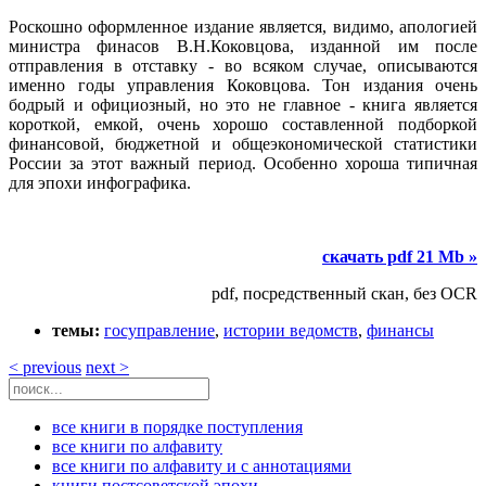
Роскошно оформленное издание является, видимо, апологией
министра финасов В.Н.Коковцова, изданной им после
отправления в отставку - во всяком случае, описываются
именно годы управления Коковцова. Тон издания очень
бодрый и официозный, но это не главное - книга является
короткой, емкой, очень хорошо составленной подборкой
финансовой, бюджетной и общеэкономической статистики
России за этот важный период. Особенно хороша типичная
для эпохи инфографика.
скачать pdf 21 Mb »
pdf, посредственный скан, без OCR
темы:
госуправление
,
истории ведомств
,
финансы
< previous
next >
все книги в порядке поступления
все книги по алфавиту
все книги по алфавиту и с аннотациями
книги постсоветской эпохи