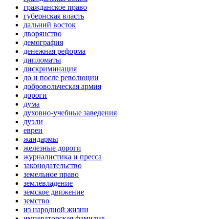
гражданское право
губернская власть
дальний восток
дворянство
демография
денежная реформа
дипломаты
дискриминация
до и после революции
добровольческая армия
дороги
дума
духовно-учебные заведения
дуэли
евреи
жандармы
железные дороги
журналистика и пресса
законодательство
земельное право
землевладение
земское движение
земство
из народной жизни
императорская фамилия