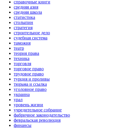
справочные книги
средняя азия
средняя школа
статистика
столыпин
стратегия
строительное дело
судебная система
таможня
театр
теория права
техника
торговля
торговое право
трудовое право
турция и проливы
тюрьма и ссылка
уголовное право
украина
урал
уровень жизни
учредительное собрание
фабричное законодательство
февральская революция
финансы