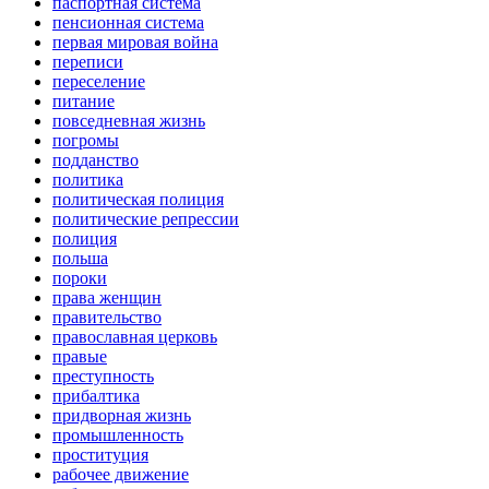
паспортная система
пенсионная система
первая мировая война
переписи
переселение
питание
повседневная жизнь
погромы
подданство
политика
политическая полиция
политические репрессии
полиция
польша
пороки
права женщин
правительство
православная церковь
правые
преступность
прибалтика
придворная жизнь
промышленность
проституция
рабочее движение