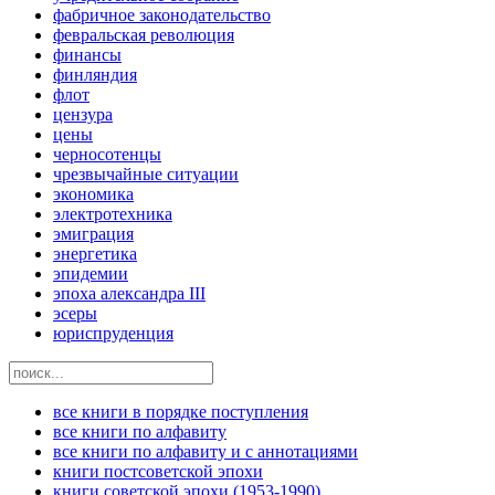
фабричное законодательство
февральская революция
финансы
финляндия
флот
цензура
цены
черносотенцы
чрезвычайные ситуации
экономика
электротехника
эмиграция
энергетика
эпидемии
эпоха александра III
эсеры
юриспруденция
все книги в порядке поступления
все книги по алфавиту
все книги по алфавиту и с аннотациями
книги постсоветской эпохи
книги советской эпохи (1953-1990)