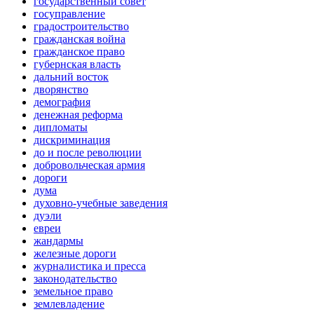
государственный совет
госуправление
градостроительство
гражданская война
гражданское право
губернская власть
дальний восток
дворянство
демография
денежная реформа
дипломаты
дискриминация
до и после революции
добровольческая армия
дороги
дума
духовно-учебные заведения
дуэли
евреи
жандармы
железные дороги
журналистика и пресса
законодательство
земельное право
землевладение