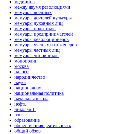
медицина
между двумя революциями
мемуары военных
мемуары деятелей культуры
мемуары духовных лиц
мемуары политиков
мемуары предпринимателей
мемуары революционеров
мемуары ученых и инженеров
мемуары частных лиц
мемуары чиновников
монополии
москва
налоги
народничество
наука
национализм
национальная политика
начальная школа
нефть
николай II
нэп
образование
общественная деятельность
общий обзор