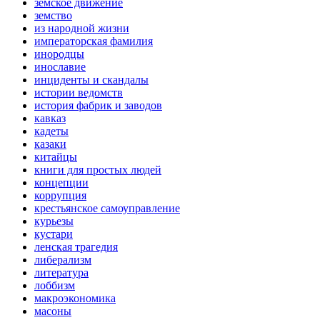
земское движение
земство
из народной жизни
императорская фамилия
инородцы
инославие
инциденты и скандалы
истории ведомств
история фабрик и заводов
кавказ
кадеты
казаки
китайцы
книги для простых людей
концепции
коррупция
крестьянское самоуправление
курьезы
кустари
ленская трагедия
либерализм
литература
лоббизм
макроэкономика
масоны