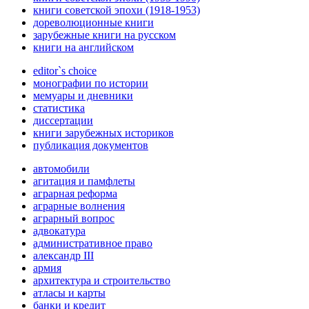
книги советской эпохи (1918-1953)
дореволюционные книги
зарубежные книги на русском
книги на английском
editor`s choice
монографии по истории
мемуары и дневники
статистика
диссертации
книги зарубежных историков
публикация документов
автомобили
агитация и памфлеты
аграрная реформа
аграрные волнения
аграрный вопрос
адвокатура
административное право
александр III
армия
архитектура и строительство
атласы и карты
банки и кредит