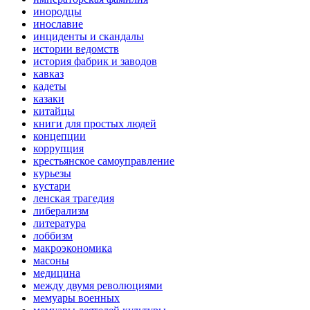
инородцы
инославие
инциденты и скандалы
истории ведомств
история фабрик и заводов
кавказ
кадеты
казаки
китайцы
книги для простых людей
концепции
коррупция
крестьянское самоуправление
курьезы
кустари
ленская трагедия
либерализм
литература
лоббизм
макроэкономика
масоны
медицина
между двумя революциями
мемуары военных