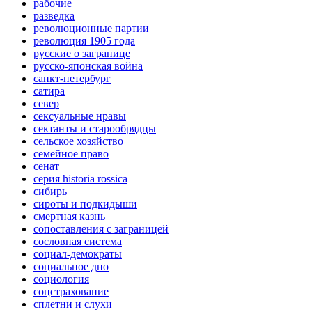
рабочие
разведка
революционные партии
революция 1905 года
русские о загранице
русско-японская война
санкт-петербург
сатира
север
сексуальные нравы
сектанты и старообрядцы
сельское хозяйство
семейное право
сенат
серия historia rossica
сибирь
сироты и подкидыши
смертная казнь
сопоставления с заграницей
сословная система
социал-демократы
социальное дно
социология
соцстрахование
сплетни и слухи