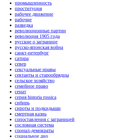
промышленность
проституция
рабочее движение
рабочие
разведка
революционные партии
революция 1905 года
русские о загранице
русско-японская война
санкт-петербург
сатира
север
сексуальные нравы
сектанты и старообрядцы
сельское хозяйство
семейное право
сенат
серия historia rossica
сибирь
сироты и подкидыши
смертная казнь
сопоставления с заграницей
сословная система
социал-демократы
социальное дно