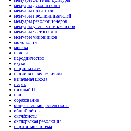
мемуары деятелей культуры
мемуары духовных лиц
мемуары политиков
мемуары предпринимателей
мемуары революционеров
мемуары ученых и инженеров
мемуары частных лиц
мемуары чиновников
монополии
москва
налоги
народничество
наука
национализм
национальная политика
начальная школа
нефть
николай II
нэп
образование
общественная деятельность
общий обзор
октябристы
октябрьская революция
партийная система