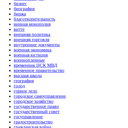
бизнес
биография
биржа
благотворительность
винная монополия
витте
внешняя политика
внешняя торговля
внутренние документы
военная экономика
военная юстиция
военнопленные
временник ЦСК МВД
временное правительство
высшая школа
география
голод
горное дело
городское самоуправление
городское хозяйство
государственное право
государственный совет
госуправление
градостроительство
гражданская война