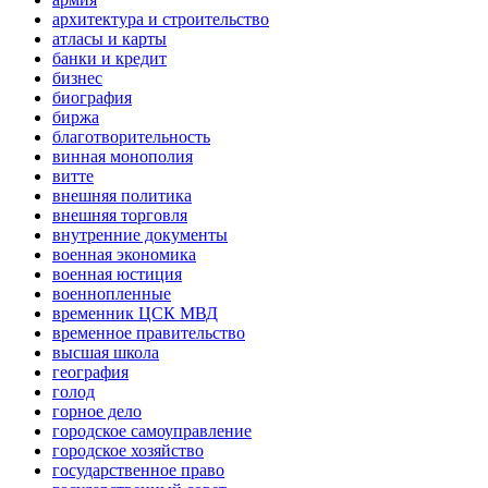
архитектура и строительство
атласы и карты
банки и кредит
бизнес
биография
биржа
благотворительность
винная монополия
витте
внешняя политика
внешняя торговля
внутренние документы
военная экономика
военная юстиция
военнопленные
временник ЦСК МВД
временное правительство
высшая школа
география
голод
горное дело
городское самоуправление
городское хозяйство
государственное право