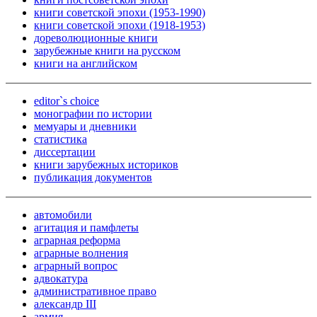
книги советской эпохи (1953-1990)
книги советской эпохи (1918-1953)
дореволюционные книги
зарубежные книги на русском
книги на английском
editor`s choice
монографии по истории
мемуары и дневники
статистика
диссертации
книги зарубежных историков
публикация документов
автомобили
агитация и памфлеты
аграрная реформа
аграрные волнения
аграрный вопрос
адвокатура
административное право
александр III
армия