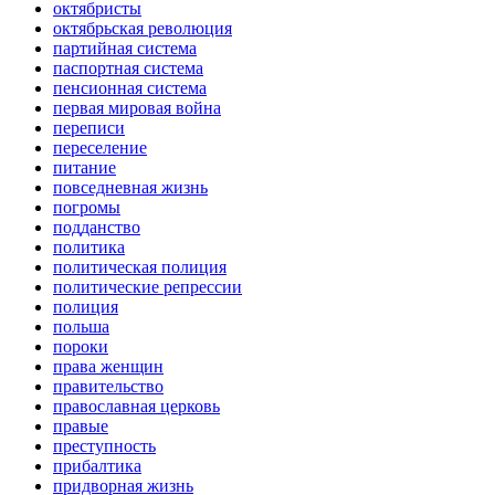
октябристы
октябрьская революция
партийная система
паспортная система
пенсионная система
первая мировая война
переписи
переселение
питание
повседневная жизнь
погромы
подданство
политика
политическая полиция
политические репрессии
полиция
польша
пороки
права женщин
правительство
православная церковь
правые
преступность
прибалтика
придворная жизнь