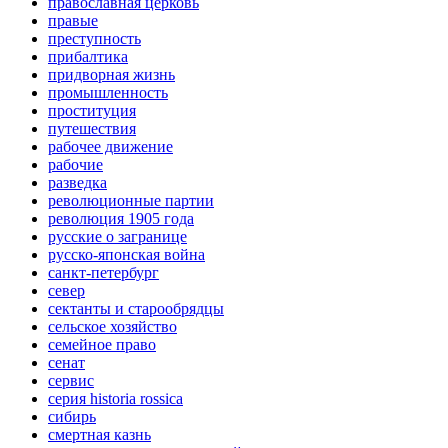
православная церковь
правые
преступность
прибалтика
придворная жизнь
промышленность
проституция
путешествия
рабочее движение
рабочие
разведка
революционные партии
революция 1905 года
русские о загранице
русско-японская война
санкт-петербург
север
сектанты и старообрядцы
сельское хозяйство
семейное право
сенат
сервис
серия historia rossica
сибирь
смертная казнь