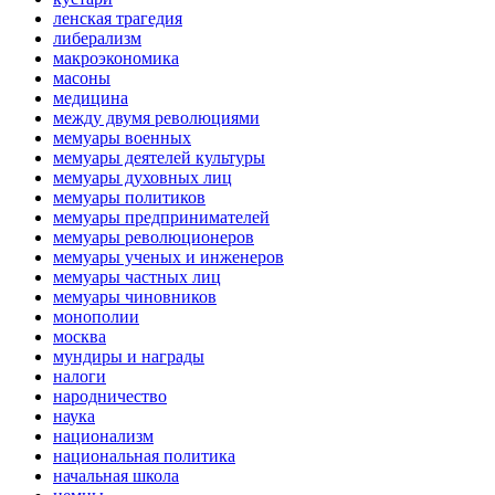
ленская трагедия
либерализм
макроэкономика
масоны
медицина
между двумя революциями
мемуары военных
мемуары деятелей культуры
мемуары духовных лиц
мемуары политиков
мемуары предпринимателей
мемуары революционеров
мемуары ученых и инженеров
мемуары частных лиц
мемуары чиновников
монополии
москва
мундиры и награды
налоги
народничество
наука
национализм
национальная политика
начальная школа