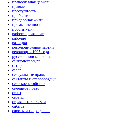
православная церковь
правые
преступность
прибалтика
придворная жизнь
промышленность
проституция
рабочее движение
рабочие
разведка
революционные партии
революция 1905 года
русско-японская война
санкт-петербург
сатира
север
сексуальные нравы
сектанты и старообрядцы
сельское хозяйство
семейное право
сенат
сервис
серия historia rossica
сибирь
сироты и подкидыши