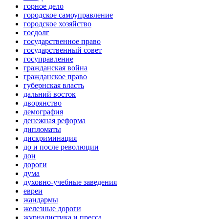
горное дело
городское самоуправление
городское хозяйство
госдолг
государственное право
государственный совет
госуправление
гражданская война
гражданское право
губернская власть
дальний восток
дворянство
демография
денежная реформа
дипломаты
дискриминация
до и после революции
дон
дороги
дума
духовно-учебные заведения
евреи
жандармы
железные дороги
журналистика и пресса