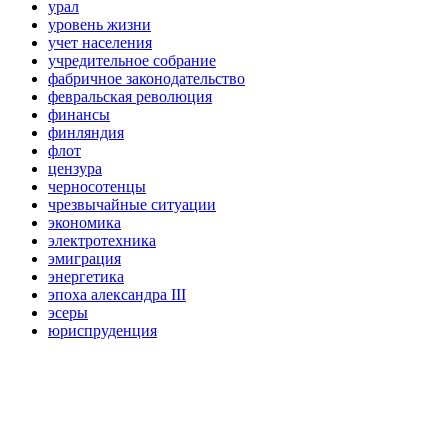
урал
уровень жизни
учет населения
учредительное собрание
фабричное законодательство
февральская революция
финансы
финляндия
флот
цензура
черносотенцы
чрезвычайные ситуации
экономика
электротехника
эмиграция
энергетика
эпоха александра III
эсеры
юриспруденция