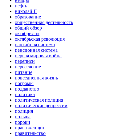
немцы
нефть
николай II
образование
общественная деятельность
общий обзор
октябристы
октябрьская революция
партийная система
пенсионная система
первая мировая война
переписи
переселение
питание
повседневная жизнь
погромы
подданство
политика
политическая полиция
политические репрессии
полиция
польша
пороки
права женщин
правительство