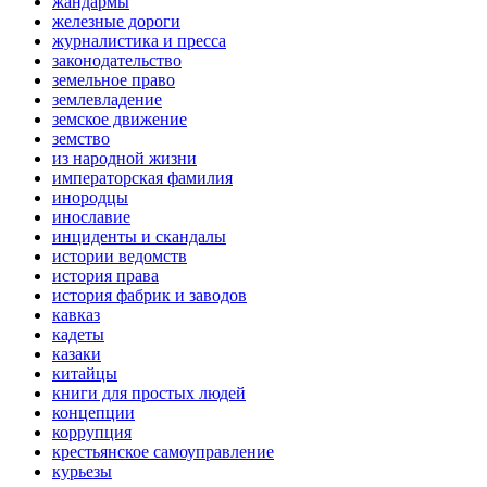
жандармы
железные дороги
журналистика и пресса
законодательство
земельное право
землевладение
земское движение
земство
из народной жизни
императорская фамилия
инородцы
инославие
инциденты и скандалы
истории ведомств
история права
история фабрик и заводов
кавказ
кадеты
казаки
китайцы
книги для простых людей
концепции
коррупция
крестьянское самоуправление
курьезы