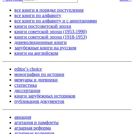
все книги в порядке поступления
все книги по алфавиту
все книги по алфавиту и с аннотациями
книги постсоветской эпохи
книги советской эпохи (1953-1990)
книги советской эпохи (1918-1953)
дореволюционные книги
зарубежные книги на русском
книги на английском
editor`s choice
монографии по истории
мемуары и дневники
статистика
диссертации
книги зарубежных историков
публикация документов
авиация
агитация и памфлеты
аграрная реформа
аграрные волнения