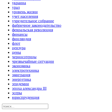
украина
урал
уровень жизни
учет населения
учредительное собрание
фабричное законодательство
февральская революция
финансы
финляндия
флот
цензура
цены
черносотенцы
чрезвычайные ситуации
экономика
электротехника
эмиграция
энергетика
эпидемии
эпоха александра III
эсеры
юриспруденция