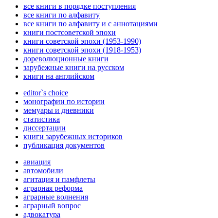
все книги в порядке поступления
все книги по алфавиту
все книги по алфавиту и с аннотациями
книги постсоветской эпохи
книги советской эпохи (1953-1990)
книги советской эпохи (1918-1953)
дореволюционные книги
зарубежные книги на русском
книги на английском
editor`s choice
монографии по истории
мемуары и дневники
статистика
диссертации
книги зарубежных историков
публикация документов
авиация
автомобили
агитация и памфлеты
аграрная реформа
аграрные волнения
аграрный вопрос
адвокатура