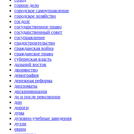
горное дело
городское самоуправление
городское хозяйство
госдолг
государственное право
государственный совет
госуправление
градостроительство
гражданская война
гражданское право
губернская власть
дальний восток
дворянство
демография
денежная реформа
дипломаты
дискриминация
до и после революции
дон
дороги
дума
духовно-учебные заведения
дуэли
евреи