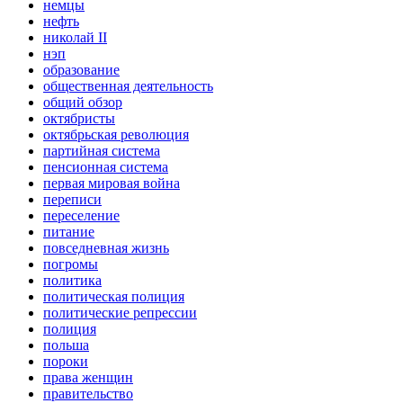
немцы
нефть
николай II
нэп
образование
общественная деятельность
общий обзор
октябристы
октябрьская революция
партийная система
пенсионная система
первая мировая война
переписи
переселение
питание
повседневная жизнь
погромы
политика
политическая полиция
политические репрессии
полиция
польша
пороки
права женщин
правительство