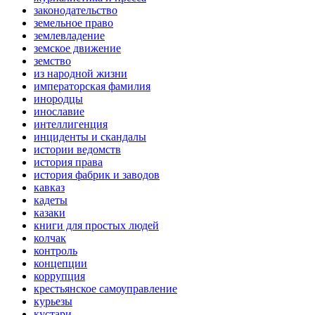
законодательство
земельное право
землевладение
земское движение
земство
из народной жизни
императорская фамилия
инородцы
инославие
интеллигенция
инциденты и скандалы
истории ведомств
история права
история фабрик и заводов
кавказ
кадеты
казаки
книги для простых людей
колчак
контроль
концепции
коррупция
крестьянское самоуправление
курьезы
кустари