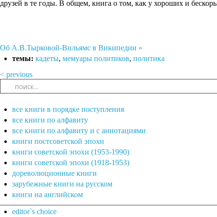
друзей в те годы. В общем, книга о том, как у хороших и беско
Об А.В.Тырковой-Вильямс в Википедии »
темы:
кадеты
,
мемуары политиков
,
политика
< previous
все книги в порядке поступления
все книги по алфавиту
все книги по алфавиту и с аннотациями
книги постсоветской эпохи
книги советской эпохи (1953-1990)
книги советской эпохи (1918-1953)
дореволюционные книги
зарубежные книги на русском
книги на английском
editor`s choice