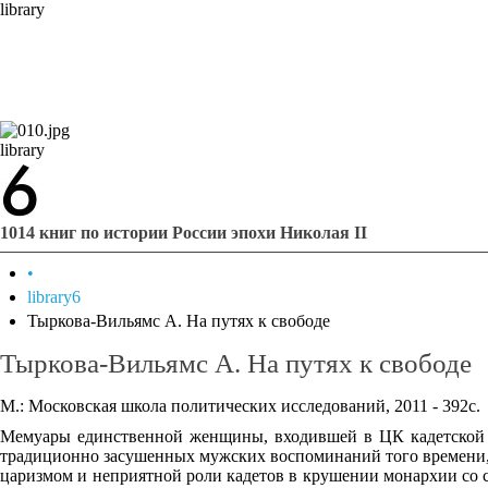
library
library
1014 книг по истории России эпохи Николая II
•
library6
Тыркова-Вильямс А. На путях к свободе
Тыркова-Вильямс А. На путях к свободе
М.: Московская школа политических исследований, 2011 - 392с.
Мемуары единственной женщины, входившей в ЦК кадетской пар
традиционно засушенных мужских воспоминаний того времени, а
царизмом и неприятной роли кадетов в крушении монархии со с