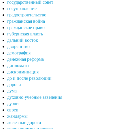
государственный совет
госуправление
градостроительство
гражданская война
гражданское право
губернская власть
дальний восток
дворянство
демография
денежная реформа
дипломаты
дискриминация
до и после революции
дороги
дума
духовно-учебные заведения
дуэли
евреи
жандармы
железные дороги
журналистика и пресса