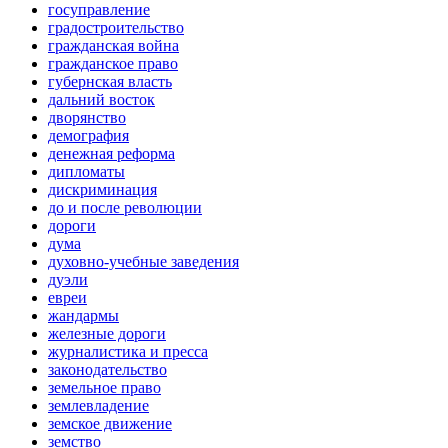
госуправление
градостроительство
гражданская война
гражданское право
губернская власть
дальний восток
дворянство
демография
денежная реформа
дипломаты
дискриминация
до и после революции
дороги
дума
духовно-учебные заведения
дуэли
евреи
жандармы
железные дороги
журналистика и пресса
законодательство
земельное право
землевладение
земское движение
земство