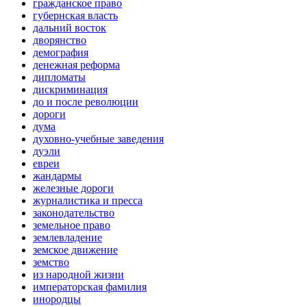
гражданское право
губернская власть
дальний восток
дворянство
демография
денежная реформа
дипломаты
дискриминация
до и после революции
дороги
дума
духовно-учебные заведения
дуэли
евреи
жандармы
железные дороги
журналистика и пресса
законодательство
земельное право
землевладение
земское движение
земство
из народной жизни
императорская фамилия
инородцы