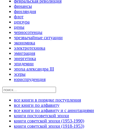
февральская революция
финансы
финляндия
флот
цензура
цены
черносотенцы
чрезвычайные ситуации
экономика
электротехника
эмиграция
энергетика
эпидемии
эпоха александра III
эсеры
юриспруденция
все книги в порядке поступления
все книги по алфавиту
все книги по алфавиту и с аннотациями
книги постсоветской эпохи
книги советской эпохи (1953-1990)
книги советской эпохи (1918-1953)