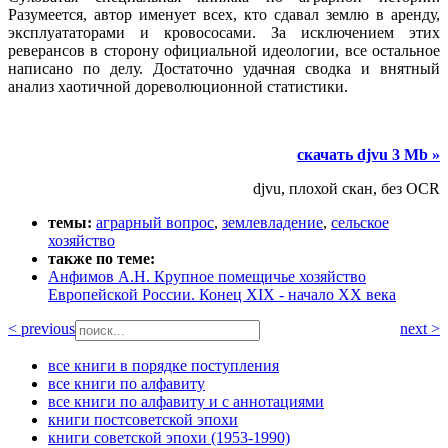
Разумеется, автор именует всех, кто сдавал землю в аренду,
эксплуататорами и кровососами. За исключением этих
реверансов в сторону официальной идеологии, все остальное
написано по делу. Достаточно удачная сводка и внятный
анализ хаотичной дореволюционной статистики.
скачать djvu 3 Mb »
djvu, плохой скан, без OCR
темы:
аграрный вопрос
,
землевладение
,
сельское
хозяйство
также по теме:
Анфимов А.Н. Крупное помещичье хозяйство
Европейской России. Конец XIX - начало XX века
< previous
next >
все книги в порядке поступления
все книги по алфавиту
все книги по алфавиту и с аннотациями
книги постсоветской эпохи
книги советской эпохи (1953-1990)