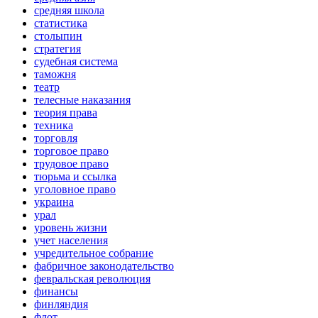
средняя школа
статистика
столыпин
стратегия
судебная система
таможня
театр
телесные наказания
теория права
техника
торговля
торговое право
трудовое право
тюрьма и ссылка
уголовное право
украина
урал
уровень жизни
учет населения
учредительное собрание
фабричное законодательство
февральская революция
финансы
финляндия
флот