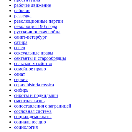
рабочее движение
рабочие
разведка
революционные партии
революция 1905 года
русско-японская война
санкт-петербург
сатира
север
сексуальные нравы
сектанты и старообрядцы
сельское хозяйство
семейное право
сенат
сервис
серия historia rossica
сибирь
сироты и подкидыши
смертная казнь
сопоставления с заграницей
сословная система
социал-демократы
социальное дно
социология