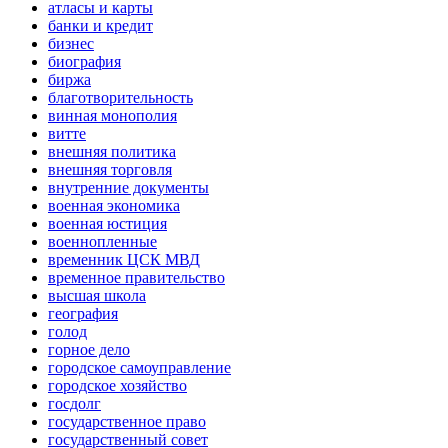
атласы и карты
банки и кредит
бизнес
биография
биржа
благотворительность
винная монополия
витте
внешняя политика
внешняя торговля
внутренние документы
военная экономика
военная юстиция
военнопленные
временник ЦСК МВД
временное правительство
высшая школа
география
голод
горное дело
городское самоуправление
городское хозяйство
госдолг
государственное право
государственный совет