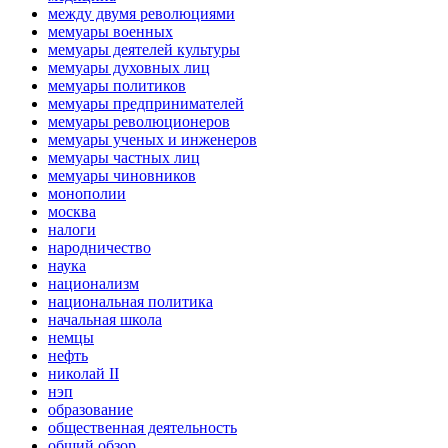
между двумя революциями
мемуары военных
мемуары деятелей культуры
мемуары духовных лиц
мемуары политиков
мемуары предпринимателей
мемуары революционеров
мемуары ученых и инженеров
мемуары частных лиц
мемуары чиновников
монополии
москва
налоги
народничество
наука
национализм
национальная политика
начальная школа
немцы
нефть
николай II
нэп
образование
общественная деятельность
общий обзор