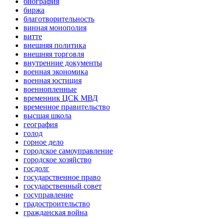
биография
биржа
благотворительность
винная монополия
витте
внешняя политика
внешняя торговля
внутренние документы
военная экономика
военная юстиция
военнопленные
временник ЦСК МВД
временное правительство
высшая школа
география
голод
горное дело
городское самоуправление
городское хозяйство
госдолг
государственное право
государственный совет
госуправление
градостроительство
гражданская война