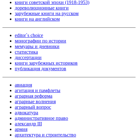
книги советской эпохи (1918-1953)
дореволюционные книги
зарубежные книги на русском
книги на английском
editor`s choice
монографии по истории
мемуары и дневники
статистика
диссертации
книги зарубежных историков
публикация документов
авиация
агитация и памфлеты
аграрная реформа
аграрные волнения
аграрный вопрос
адвокатура
административное право
александр III
армия
архитектура и строительство