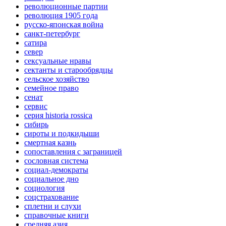
революционные партии
революция 1905 года
русско-японская война
санкт-петербург
сатира
север
сексуальные нравы
сектанты и старообрядцы
сельское хозяйство
семейное право
сенат
сервис
серия historia rossica
сибирь
сироты и подкидыши
смертная казнь
сопоставления с заграницей
сословная система
социал-демократы
социальное дно
социология
соцстрахование
сплетни и слухи
справочные книги
средняя азия