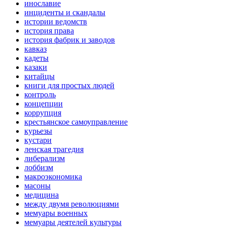
инославие
инциденты и скандалы
истории ведомств
история права
история фабрик и заводов
кавказ
кадеты
казаки
китайцы
книги для простых людей
контроль
концепции
коррупция
крестьянское самоуправление
курьезы
кустари
ленская трагедия
либерализм
лоббизм
макроэкономика
масоны
медицина
между двумя революциями
мемуары военных
мемуары деятелей культуры