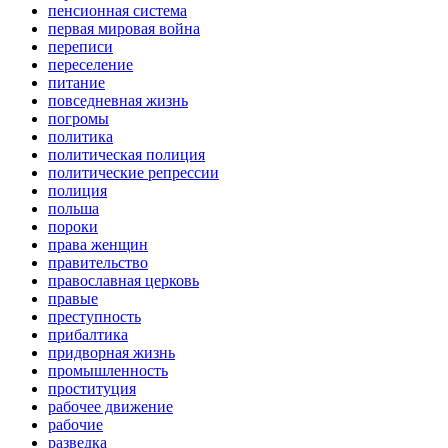
пенсионная система
первая мировая война
переписи
переселение
питание
повседневная жизнь
погромы
политика
политическая полиция
политические репрессии
полиция
польша
пороки
права женщин
правительство
православная церковь
правые
преступность
прибалтика
придворная жизнь
промышленность
проституция
рабочее движение
рабочие
разведка