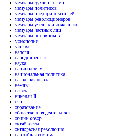
мемуары духовных лиц
мемуары политиков
мемуары предпринимателей
мемуары революционеров
мемуары ученых и инженеров
мемуары частных лиц
мемуары чиновников
монополии
москва
налоги
народничество
наука
национализм
национальная политика
начальная школа
немцы
нефть
николай II
нэп
образование
общественная деятельность
общий обзор
октябристы
октябрьская революция
партийная система