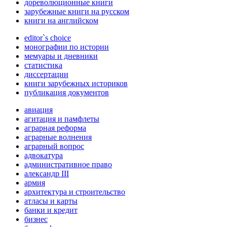
дореволюционные книги
зарубежные книги на русском
книги на английском
editor`s choice
монографии по истории
мемуары и дневники
статистика
диссертации
книги зарубежных историков
публикация документов
авиация
агитация и памфлеты
аграрная реформа
аграрные волнения
аграрный вопрос
адвокатура
административное право
александр III
армия
архитектура и строительство
атласы и карты
банки и кредит
бизнес