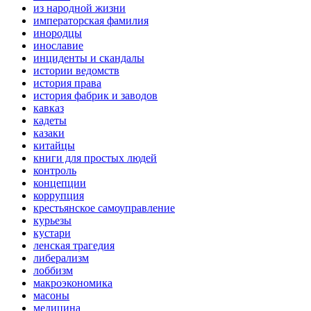
из народной жизни
императорская фамилия
инородцы
инославие
инциденты и скандалы
истории ведомств
история права
история фабрик и заводов
кавказ
кадеты
казаки
китайцы
книги для простых людей
контроль
концепции
коррупция
крестьянское самоуправление
курьезы
кустари
ленская трагедия
либерализм
лоббизм
макроэкономика
масоны
медицина