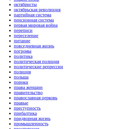
октябристы
октябрьская революция
партийная система
пенсионная система
первая мировая война
переписи
переселение
питание
повседневная жизнь
погромы
политика
политическая полиция
политические репрессии
полиция
польша
пороки
права женщин
правительство
православная церковь
правые
преступность
прибалтика
придворная жизнь
промышленность
проституция