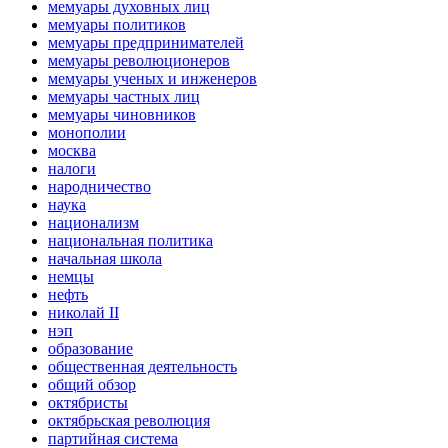
мемуары духовных лиц
мемуары политиков
мемуары предпринимателей
мемуары революционеров
мемуары ученых и инженеров
мемуары частных лиц
мемуары чиновников
монополии
москва
налоги
народничество
наука
национализм
национальная политика
начальная школа
немцы
нефть
николай II
нэп
образование
общественная деятельность
общий обзор
октябристы
октябрьская революция
партийная система