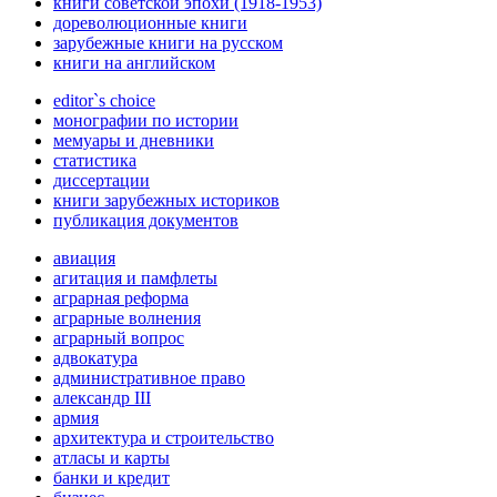
книги советской эпохи (1918-1953)
дореволюционные книги
зарубежные книги на русском
книги на английском
editor`s choice
монографии по истории
мемуары и дневники
статистика
диссертации
книги зарубежных историков
публикация документов
авиация
агитация и памфлеты
аграрная реформа
аграрные волнения
аграрный вопрос
адвокатура
административное право
александр III
армия
архитектура и строительство
атласы и карты
банки и кредит