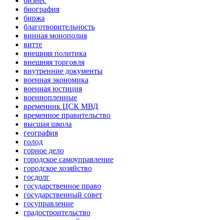
бизнес
биография
биржа
благотворительность
винная монополия
витте
внешняя политика
внешняя торговля
внутренние документы
военная экономика
военная юстиция
военнопленные
временник ЦСК МВД
временное правительство
высшая школа
география
голод
горное дело
городское самоуправление
городское хозяйство
госдолг
государственное право
государственный совет
госуправление
градостроительство