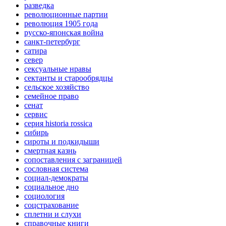
разведка
революционные партии
революция 1905 года
русско-японская война
санкт-петербург
сатира
север
сексуальные нравы
сектанты и старообрядцы
сельское хозяйство
семейное право
сенат
сервис
серия historia rossica
сибирь
сироты и подкидыши
смертная казнь
сопоставления с заграницей
сословная система
социал-демократы
социальное дно
социология
соцстрахование
сплетни и слухи
справочные книги