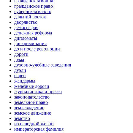
гражданская война
гражданское право
губернская власть
дальний восток
дворянство
демография
денежная реформа
дипломаты
дискриминация
до и после революции
дороги
дума
духовно-учебные заведения
дуэли
евреи
жандармы
железные дороги
журналистика и пресса
законодательство
земельное право
землевладение
земское движение
земство
из народной жизни
императорская фамилия