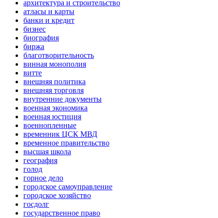
архитектура и строительство
атласы и карты
банки и кредит
бизнес
биография
биржа
благотворительность
винная монополия
витте
внешняя политика
внешняя торговля
внутренние документы
военная экономика
военная юстиция
военнопленные
временник ЦСК МВД
временное правительство
высшая школа
география
голод
горное дело
городское самоуправление
городское хозяйство
госдолг
государственное право