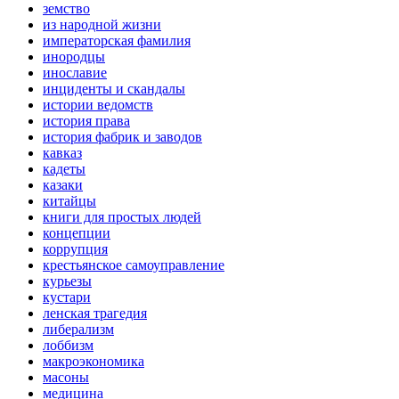
земство
из народной жизни
императорская фамилия
инородцы
инославие
инциденты и скандалы
истории ведомств
история права
история фабрик и заводов
кавказ
кадеты
казаки
китайцы
книги для простых людей
концепции
коррупция
крестьянское самоуправление
курьезы
кустари
ленская трагедия
либерализм
лоббизм
макроэкономика
масоны
медицина