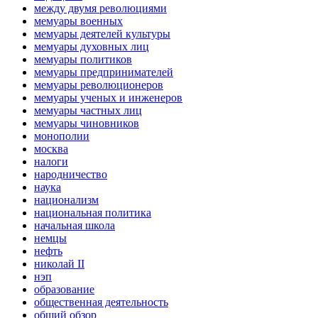
между двумя революциями
мемуары военных
мемуары деятелей культуры
мемуары духовных лиц
мемуары политиков
мемуары предпринимателей
мемуары революционеров
мемуары ученых и инженеров
мемуары частных лиц
мемуары чиновников
монополии
москва
налоги
народничество
наука
национализм
национальная политика
начальная школа
немцы
нефть
николай II
нэп
образование
общественная деятельность
общий обзор