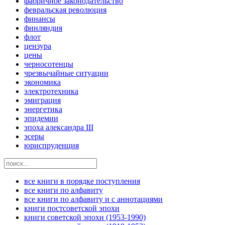
фабричное законодательство
февральская революция
финансы
финляндия
флот
цензура
цены
черносотенцы
чрезвычайные ситуации
экономика
электротехника
эмиграция
энергетика
эпидемии
эпоха александра III
эсеры
юриспруденция
все книги в порядке поступления
все книги по алфавиту
все книги по алфавиту и с аннотациями
книги постсоветской эпохи
книги советской эпохи (1953-1990)