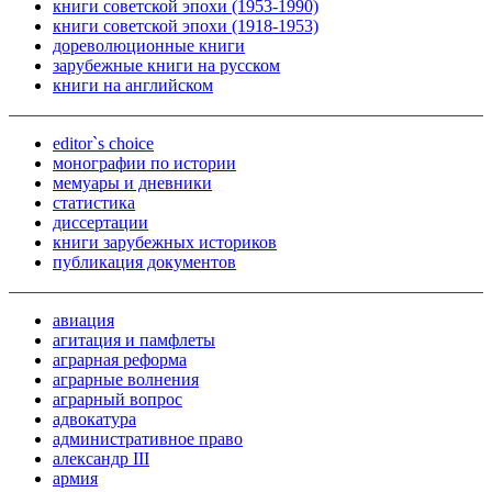
книги советской эпохи (1953-1990)
книги советской эпохи (1918-1953)
дореволюционные книги
зарубежные книги на русском
книги на английском
editor`s choice
монографии по истории
мемуары и дневники
статистика
диссертации
книги зарубежных историков
публикация документов
авиация
агитация и памфлеты
аграрная реформа
аграрные волнения
аграрный вопрос
адвокатура
административное право
александр III
армия