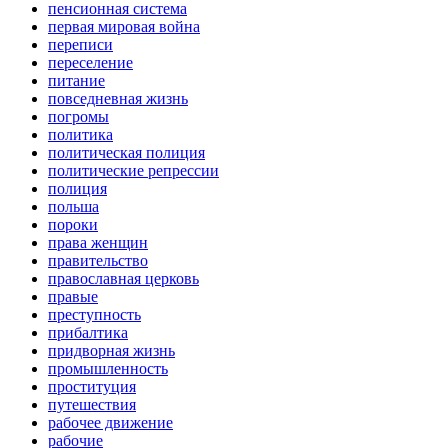
пенсионная система
первая мировая война
переписи
переселение
питание
повседневная жизнь
погромы
политика
политическая полиция
политические репрессии
полиция
польша
пороки
права женщин
правительство
православная церковь
правые
преступность
прибалтика
придворная жизнь
промышленность
проституция
путешествия
рабочее движение
рабочие