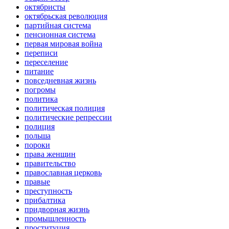
октябристы
октябрьская революция
партийная система
пенсионная система
первая мировая война
переписи
переселение
питание
повседневная жизнь
погромы
политика
политическая полиция
политические репрессии
полиция
польша
пороки
права женщин
правительство
православная церковь
правые
преступность
прибалтика
придворная жизнь
промышленность
проституция