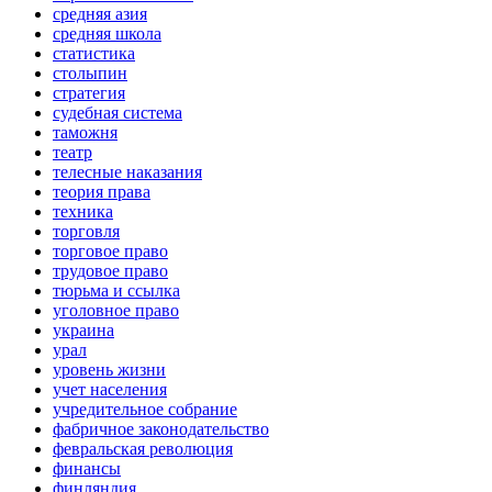
средняя азия
средняя школа
статистика
столыпин
стратегия
судебная система
таможня
театр
телесные наказания
теория права
техника
торговля
торговое право
трудовое право
тюрьма и ссылка
уголовное право
украина
урал
уровень жизни
учет населения
учредительное собрание
фабричное законодательство
февральская революция
финансы
финляндия