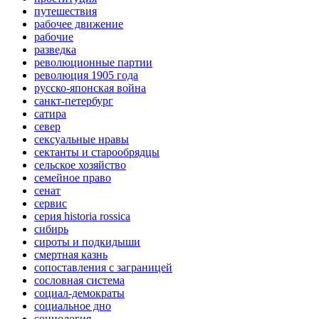
путешествия
рабочее движение
рабочие
разведка
революционные партии
революция 1905 года
русско-японская война
санкт-петербург
сатира
север
сексуальные нравы
сектанты и старообрядцы
сельское хозяйство
семейное право
сенат
сервис
серия historia rossica
сибирь
сироты и подкидыши
смертная казнь
сопоставления с заграницей
сословная система
социал-демократы
социальное дно
социология