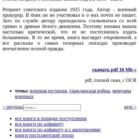
Репринт советского издания 1925 года. Автор - военный
прокурор. В боях он не участвовал и о них почти не пишет.
Зато по службе автору приходилось сталкиваться со всей
грязью и дрянью белого движения. Поэтому книжка вышла
настолько критической, что ее не постеснялись издать
большевики. В то же время, книга выглядит откровенной, а
все рассказы о самых позорных эпизодах производят
впечатление полной правды.
скачать pdf 16 Mb »
pdf, плохой скан, с OCR
темы:
военная юстиция
,
гражданская война
,
мемуары
военных
< previous
next >
все книги в порядке поступления
все книги по алфавиту
все книги по алфавиту и с аннотациями
книги постсоветской эпохи