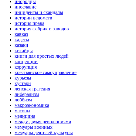
инородцы
инославие
инциденты и скандалы
истории ведомств
история права
история фабрик и заводов
кавказ
кадеты
казаки
китайцы
книги для простых людей
концепции
коррупция
крестьянское самоуправление
курьезы
кустари
ленская трагедия
либерализм
лоббизм
макроэкономика
масоны
медицина
между двумя революциями
мемуары военных
мемуары деятелей культуры